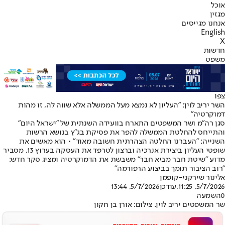
אוכל
מגזין
אנחנו מגייסים
English
X
חדשות
משפט
צפו
השר יריב לוין: "העליון לא נמצא מעל הממשלה אלא שווה לה, זו מהות
דמוקרטיה"
סגן רה"מ ושר המשפטים התארח בוועידה השנתית של "ישראל היום"
והתייחס להחלטת הממשלה להפר את פסיקת בג"ץ בנושא הרשות
השנייה: "העברנו החלטה הצהרתית חשובה מאוד" • הוא מאשים את
שופטי העליון ביצירת אנרכיה וברצון לטרפד את העסקה בערוץ 13, מסביר
מדוע "שיטת חבר מביא חבר" משבשת את הדמוקרטיה ומציג סקר חדש:
"רוב הציבור תומך בביצוע הרפורמה"
אלינור שירקני-קופמן
5/7/2026, 11:25
,עודכן
5/7/2026, 13:44
0
השמעה
שר המשפטים יריב לוין. צילום: אורן בן חקון