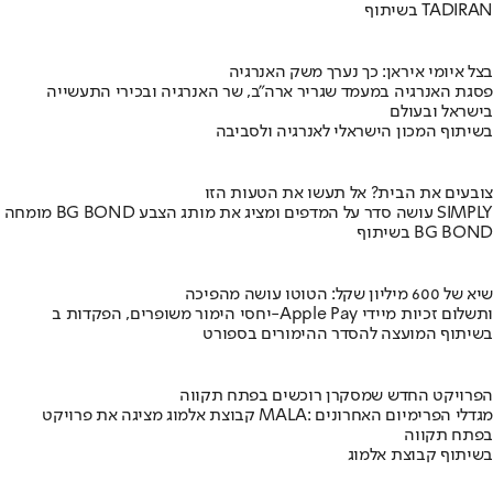
בשיתוף TADIRAN
בצל איומי איראן: כך נערך משק האנרגיה
פסגת האנרגיה במעמד שגריר ארה"ב, שר האנרגיה ובכירי התעשייה
בישראל ובעולם
בשיתוף המכון הישראלי לאנרגיה ולסביבה
צובעים את הבית? אל תעשו את הטעות הזו
מומחה BG BOND עושה סדר על המדפים ומציג את מותג הצבע SIMPLY
בשיתוף BG BOND
שיא של 600 מיליון שקל: הטוטו עושה מהפיכה
יחסי הימור משופרים, הפקדות ב-Apple Pay ותשלום זכיות מיידי
בשיתוף המועצה להסדר ההימורים בספורט
הפרויקט החדש שמסקרן רוכשים בפתח תקווה
קבוצת אלמוג מציגה את פרויקט MALA: מגדלי הפרימיום האחרונים
בפתח תקווה
בשיתוף קבוצת אלמוג