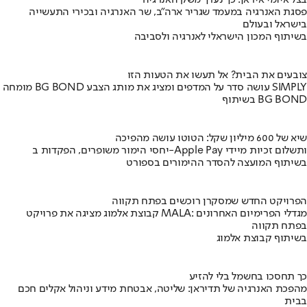
בצל איומי איראן: כך נערך משק האנרגיה
פסגת האנרגיה במעמד שגריר ארה"ב, שר האנרגיה ובכירי התעשייה
בישראל ובעולם
בשיתוף המכון הישראלי לאנרגיה ולסביבה
צובעים את הבית? אל תעשו את הטעות הזו
מומחה BG BOND עושה סדר על המדפים ומציג את מותג הצבע SIMPLY
בשיתוף BG BOND
שיא של 600 מיליון שקל: הטוטו עושה מהפיכה
יחסי הימור משופרים, הפקדות ב-Apple Pay ותשלום זכיות מיידי
בשיתוף המועצה להסדר ההימורים בספורט
הפרויקט החדש שמסקרן רוכשים בפתח תקווה
קבוצת אלמוג מציגה את פרויקט MALA: מגדלי הפרימיום האחרונים
בפתח תקווה
בשיתוף קבוצת אלמוג
כך תחסכו בחשמל בלי להזיע
מהפכת האנרגיה של תדיראן: שליטה, אבטחת מידע וניהול אקלים חכם
בבית