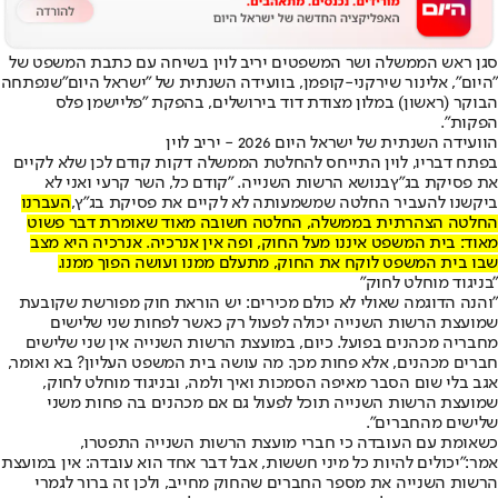
סגן ראש הממשלה ושר המשפטים יריב לוין בשיחה עם כתבת המשפט של
"היום", אלינור שירקני-קופמן, ב
וועידה השנתית של "ישראל היום"
שנפתחה
הבוקר (ראשון) במלון מצודת דוד בירושלים, בהפקת "פליישמן פלס
הפקות".
הוועידה השנתית של ישראל היום 2026 - יריב לוין
בפתח דבריו, לוין התייחס להחלטת הממשלה דקות קודם לכן ש
לא לקיים
את פסיקת בג"ץ
בנושא הרשות השנייה. "קודם כל, השר קרעי ואני לא
ביקשנו להעביר החלטה שמשמעותה לא לקיים את פסיקת בג"ץ,
העברנו
החלטה הצהרתית בממשלה
, החלטה חשובה מאוד שאומרת דבר פשוט
מאוד: בית המשפט איננו מעל החוק, ופה אין אנרכיה. אנרכיה היא מצב
שבו בית המשפט לוקח את החוק, מתעלם ממנו ועושה הפוך ממנו.
"בניגוד מוחלט לחוק"
"והנה הדוגמה שאולי לא כולם מכירים: יש הוראת חוק מפורשת שקובעת
שמועצת הרשות השנייה יכולה לפעול רק כאשר לפחות שני שלישים
מחבריה מכהנים בפועל. כיום, במועצת הרשות השנייה אין שני שלישים
חברים מכהנים, אלא פחות מכך. מה עושה בית המשפט העליון? בא ואומר,
אגב בלי שום הסבר מאיפה הסמכות ואיך ולמה, ובניגוד מוחלט לחוק,
שמועצת הרשות השנייה תוכל לפעול גם אם מכהנים בה פחות משני
שלישים מהחברים".
כשאומת עם העובדה כי חברי מועצת הרשות השנייה התפטרו,
אמר:
"יכולים להיות כל מיני חששות, אבל דבר אחד הוא עובדה: אין במועצת
הרשות השנייה את מספר החברים שהחוק מחייב, ולכן זה ברור לגמרי