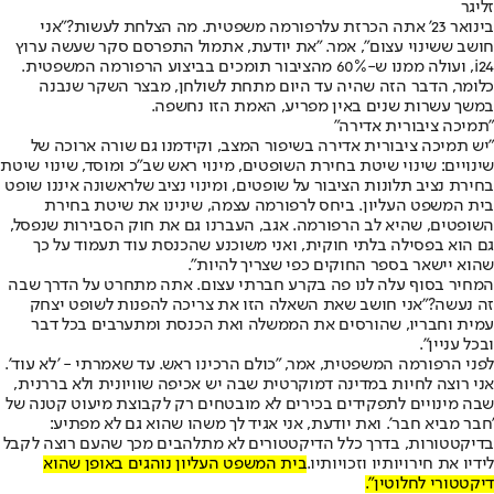
זליגר
בינואר 23' אתה הכרזת על
רפורמה משפטית
. מה הצלחת לעשות?
"אני
חושב ששינוי עצום", אמר. "את יודעת, אתמול התפרסם סקר שעשה ערוץ
i24, ועולה ממנו ש-60% מהציבור תומכים בביצוע הרפורמה המשפטית.
כלומר, הדבר הזה שהיה עד היום מתחת לשולחן, מבצר השקר שנבנה
במשך עשרות שנים באין מפריע, האמת הזו נחשפה.
"תמיכה ציבורית אדירה"
"יש תמיכה ציבורית אדירה בשיפור המצב, וקידמנו גם שורה ארוכה של
שינויים: שינוי שיטת בחירת השופטים, מינוי ראש שב"כ ומוסד, שינוי שיטת
בחירת נציב תלונות הציבור על שופטים, ומינוי נציב שלראשונה איננו שופט
בית המשפט העליון. ביחס לרפורמה עצמה, שינינו את שיטת בחירת
השופטים, שהיא לב הרפורמה. אגב, העברנו גם את חוק הסבירות שנפסל,
גם הוא בפסילה בלתי חוקית, ואני משוכנע שהכנסת עוד תעמוד על כך
שהוא יישאר בספר החוקים כפי שצריך להיות".
המחיר בסוף עלה לנו פה בקרע חברתי עצום. אתה מתחרט על הדרך שבה
זה נעשה?
"אני חושב שאת השאלה הזו את צריכה להפנות לשופט יצחק
עמית וחבריו, שהורסים את הממשלה ואת הכנסת ומתערבים בכל דבר
ובכל עניין".
לפני הרפורמה המשפטית, אמר, "כולם הרכינו ראש. עד שאמרתי - 'לא עוד'.
אני רוצה לחיות במדינה דמוקרטית שבה יש אכיפה שוויונית ולא בררנית,
שבה מינויים לתפקידים בכירים לא מובטחים רק לקבוצת מיעוט קטנה של
'חבר מביא חבר'. ואת יודעת, אני אגיד לך משהו שהוא גם לא מפתיע:
בדיקטטורות, בדרך כלל הדיקטטורים לא מתלהבים מכך שהעם רוצה לקבל
לידיו את חירויותיו וזכויותיו.
בית המשפט העליון נוהגים באופן שהוא
דיקטטורי לחלוטין".