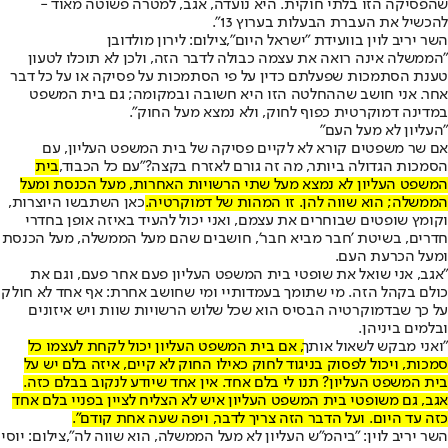
שהפסיקה הזו בלתי חוקית. היא נועדה, אגב, למטרה פשוטה מאוד -
להכשיל את העברת הבעלות בערוץ 13".
השר יריב לוין בוועידת "ישראל היום",צילום: לירון מולדובן
"הממשלה אינה רואה את עצמה כבולה לדבר הזה, ולכן לא תוכלו לטעון
טענת הסתמכות שפעלתם כדין על פי הסתמכות על פסיקה או על כל דבר
אחר. אני חושב שההחלטה הזו היא חשובה ובמקומה; גם בית המשפט
במדינה דמוקרטית כפוף לחוק, ולא נמצא מעל החוק".
"העליון לא מעל העם"
אם שר משפטים קורא לא לקיים פסיקה של בית המשפט העליון, עם
הסמכות הגדולה ביותר, מה זה גורם לאזרח בקצה?
"עם כל הכבוד,
בית
המשפט העליון לא נמצא מעל שתי הרשויות האחרות, מעל הכנסת ומעל
הממשלה; הוא שווה להן. זו המהות של דמוקרטיה.
כאן השתבשו היוצרות,
וקומץ שופטים שבוחרים את עצמם, ואני יכול להעיד באיזה אופן בחדרי
חדרים, בשיטת 'חבר מביא חבר', חושבים שהם מעל הממשלה, מעל הכנסת
ומעל הכרעת העם.
"אגב, אני שואל את שופטי בית המשפט העליון פעם אחר פעם, וגם את
כולם בקהל הזה. מי שתומך בעמדותיי ומי שחושב אחרת: אף אחד לא חולק
על כך שבדמוקרטיה הבסיס הוא שכל שלוש הרשויות שוות ויש איזונים
ובלמים ביניהן.
"ואני מבקש לשאול אותך
, אם בית המשפט העליון יכול לקחת לעצמו כל
סמכות, ויכול לפסוק בניגוד לחוק כאילו החוק לא קיים, איזה בלם יש על
בית המשפט העליון? תנו לי בלם אחד. אין אחד שיודע לנקוב בבלם כזה.
אגב, גם משופטי בית המשפט העליון איש לא הצליח לציין בפניי בלם אחד
כזה עד היום. ועל הדבר הזה צריך לדבר, ויפה שעה אחת קודם".
השר יריב לוין: "ביהמ"ש העליון לא מעל הממשלה, הוא שווה לה",צילום: יוסי