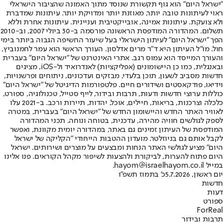
"ישראל היום" הוא גוף תקשורת שנוסד מתוך האמונה שהציבור הישראלי
ראוי לעיתונות טובה יותר, מאוזנת יותר ומדויקת יותר. עיתונות שמדברת
ולא צועקת. עיתונות אמינה, אובייקטיבית ועניינית. עיתונות אחרת וללא
תשלום. המהדורה המודפסת הראשונה פורסמה ב-30 ביולי 2007, וב-2010
הפך "ישראל היום" לעיתון הישראלי בעל שיעור החשיפה הגבוה ביותר בימי
חול. מו"ל העיתון היא ד"ר מרים אדלסון. העורך הראשי הוא עמר לחמנוביץ,
והעורך המייסד הוא עמוס רגב. אתרי האינטרנט של "ישראל היום" בעברית
ובאנגלית, כמו כן היישומונים (אפליקציות) לאנדרואיד ול-iOS, מציגים
חדשות מסביב לשעון, תוכן בלעדי, מבזקים ועדכונים, ניתוחים ופרשנויות,
וידיאו, פודקאסטים ושידורים חיים. פלטפורמות הדיגיטל של "ישראל היום"
כוללות ערוצי חדשות ודעות, תרבות ובידור, לייף סטייל, טכנולוגיה, ספורט,
כלכלה וצרכנות, בריאות, חיילים, אוכל, יהדות, תיירות ורכב. ב-2021 עלו
לאוויר האתר החדש והיישומון החדש של "ישראל היום" בעברית, במטרה
לספק לגולשים חוויה מהירה, עדכנית, בטוחה ונוחה. תכני המהדורה
המודפסת של העיתון זמינים גם באתר, במהדורה יומית מקוונת, ואפשר
לקבל אותם גם בניוזלטר. מועדון ההטבות הייחודי "הקליקה של ישראל
היום" מציע לגולשי האתר הנחות ומבצעים על מוצרים ושירותים. ישראל
היום פתוח להערות, לביקורת ולהצעות לשיפור מקהל הקוראים. פנו אלינו
במייל hayom@israelhayom.co.il.
יום ראשון, 5.7.2026
כ' בתמוז תשפ"ו
חדשות
דעות
ספורט
ForReal
תרבות ובידור