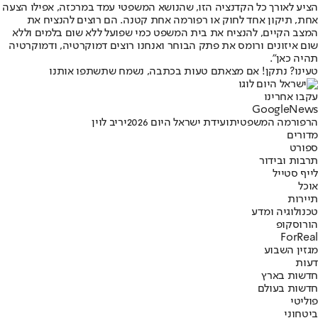
הציע לאורך כל הקדנציה הזו, שהנושא המשפטי עמד במרכזה, אפילו הצעה
אחת, תיקון אחד לחוק או רפורמה אחת קטנה. הם רוצים להנציח את
המצב הקיים, להנציח את בית המשפט כמי שפועל ללא שום בלמים וללא
שום איזונים ורומס את פתק הבוחר ואנחנו רוצים דמוקרטיה, ודמוקרטיה
תהיה כאן".
טעינו? נתקן! אם מצאתם טעות בכתבה, נשמח שתשתפו אותנו
עקבו אחרינו
G
o
o
g
l
e
News
הרפורמה המשפטית
ועידת ישראל היום 2026
יריב לוין
מדורים
ספורט
תרבות ובידור
לייף סטייל
אוכל
תיירות
טכנולוגיה ומדע
הורוסקופ
ForReal
מגזין השבוע
דעות
חדשות בארץ
חדשות בעולם
פוליטי
ביטחוני