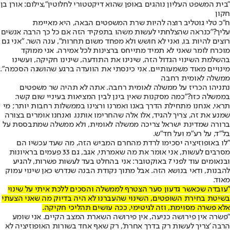
"בית המשפט העליון נוהגים באופן שהוא דיקטטורי לחלוטין",צילום: אורן בן
חקון
ח"כ טלי גוטליב רוצה להיות שרת המשפטים הבאה, היא מאיימת
עליך?
"כנראה שהצלחתי לעשות משהו בתפקיד הזה אם כל כך הרבה אנשים
רוצים להיות בו, ואני לא חושש ולא מפחד משום תחרות", ענה השר. "אני גם
מוכרח לומר שאני לא תמיד מתייחס ברצינות לכל אמירה. אני ממוקד
בהשלמת השינוי הגדול הזה, שינינו את התודעה, שינינו חקיקה, ועשינו
מינויים מאוד משמעותיים. אני כינסתי את הוועדה ברגע שהושגה הסכמה".
ממשלה לאומית רחבה
נתניהו הכריז על ממשלה לאומית רחבה
. אתה לא תהיה שר משפטים
בממשלה כזו?
"כמה מסקנות שאין בינן לבין המציאות בעיניי שום קשר.
תראי, אנחנו מתחילת הדרך באנו ואמרנו ורצינו בממשלות רחבות יותר; מי
שמנע את זה, צריך להגיד, אלו אלה שהחרימו אותנו. ואנחנו אומרים בצורה
ברורה שמדינת ישראל צריכה ממשלה לאומית, ולא ממשלה שמתבססת על
בל"ד, על רע"מ ועל חד"ש.
"לו באופוזיציה יסכימו לרדת מהחרם המביש הזה, מה שעד עכשיו הם
מסרבים לעשות, אני אומר את מה שאמרתי, אגב, גם 33 פעמים בראיונות
ובנאומים עוד לפני 7 באוקטובר: אני בהחלט בעד לעשות פשרות, להגיע
להבנות, ודאי בנושא הזה. אבל מתוך נקודת הבנה שנדרש כאן שינוי עמוק
מאוד.
"עובדה שכאשר גדעון סער הצטרף לממשלה והסכים ללכת איתי על שינוי
בשיטת בחירת השופטים, השינוי שהעברנו לא היה בדיוק מה שאני הצעתי
אלא פשרה מסוימת, וזה לגיטימי, ככה עושים תהליכי חקיקה.
"פשרה אין פירושה כניעה, אין פירושה השארת המצב הקיים. אני שומע
הרבה 'צריך לעשות רק בדרך אחרת', רק שאף אחד בשורות האופוזיציה לא