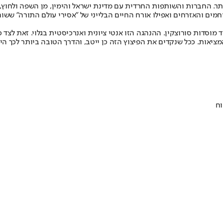
ר. החברות והשותפות החרדית עם מדינת ישראל והימין, מן השפה ולחוץ,
ים והאזרחים ואפילו אורח החיים הבלייני של "אסירי עולם התורה" ששוח
וסדות סורוצקין. ההנהגה הזו אנטי ציונית ואנרכיסטית בגלוי. זאת לצד
מציאות. ככל שנקדים את הפיצוץ הזה כן ייטב, והדרך הטובה ביותר לכך הי
וח