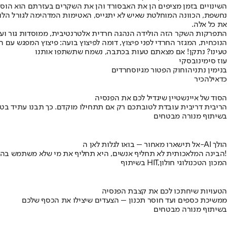
השינויים בזמן מציפים הן את האבסורד והן את השקרים בעזרתם הוא הוסת
נחשפת, הכוונה המוחלטת שאיש לא יתגייס, האטימות המדהימה לגורל הלוחמ
את כל אלה.
התפרקות השקר הזה הולידה הנהגה חרדית אלטרנטיבית, ממוסדות גור ועד מ
הנוכחית, המגזר החרדי לפני פיצוץ, דומה לפיצוץ בועה: פיצוץ המפגש עם ה
טעינו? נתקן! אם מצאתם טעות בכתבה, נשמח שתשתפו אותנו
עוז סימינובסקי
בנימין נתניהו
חוק הפטור מגיוס
חרדים
כדאי
להכיר
הסוד של איינשטיין שיגדיל לכם את הפנסיה
הריבית דריבית עובדת לטובתכם רק אם תתחילו מוקדם. כך תבנו עתיד בט
בשיתוף מנורה מבטחים
אל תישארו מאחור – בואו לגלות לאן ה-AI הולך
הבינה המלאכותית לא תחליף אנשים, היא תחליף את מי שלא משתמש בה!
בשיתוף HIT,המכון הטכנולוגי חולון
הטעויות שיחתכו לכם את קצבת הפנסיה
ממשיכת כספים ועד חוסר תכנון – הצעדים שיצילו את הכסף שלכם
בשיתוף מנורה מבטחים