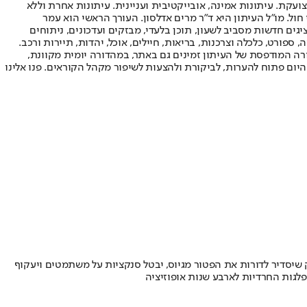
ועקת. עיתונות אמינה, אובייקטיבית ועניינית. עיתונות אחרת וללא
עור החשיפה הגבוה ביותר בימי חול. מו"ל העיתון היא ד"ר מרים אדלסון. העורך הראשי הוא עמר
 והעורך המייסד הוא עמוס רגב. אתרי האינטרנט של "ישראל היום" בעברית ובאנגלית, כמו כן היישומונים (אפליקציות) לאנדרואיד ול-iOS, מציגים חדשות מסביב לשעון, תוכן בלעדי, מבזקים ועדכונים, ניתוחים
, ספורט, כלכלה וצרכנות, בריאות, חיילים, אוכל, יהדות, תיירות ורכב.
דורה המודפסת של העיתון זמינים גם באתר, במהדורה יומית מקוונת,
היום פתוח להערות, לביקורת ולהצעות לשיפור מקהל הקוראים. פנו אלינו
 אך התוכנית הגדולה באמת נותרה על השולחן: חוק שיסדיר לדורות את הפטור מגיוס, יבטל סנקציות על משתמטים ויעקוף
לגות החרדיות לארבע שנות אופוזיציה