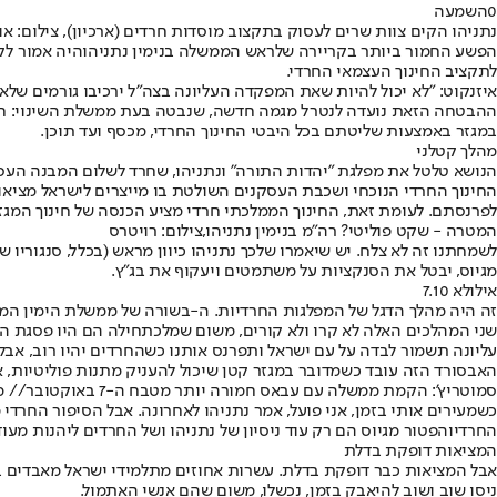
0
השמעה
נתניהו הקים צוות שרים לעסוק בתקצוב מוסדות חרדים (ארכיון), צילום: אור
הפשע החמור ביותר בקריירה של
ראש הממשלה בנימין נתניהו
היה אמור לקרות בשנת
לתקציב החינוך העצמאי החרדי.
איזנקוט: "לא יכול להיות שאת המפקדה העליונה בצה"ל ירכיבו גורמים שלא ד
ההבטחה הזאת נועדה לנטרל מגמה חדשה, שנבטה בעת ממשלת השינוי: חסי
במגזר באמצעות שליטתם בכל היבטי החינוך החרדי, מכסף ועד תוכן.
מהלך קטלני
הנושא טלטל את מפלגת "יהדות התורה" ונתניהו, שחרד לשלום המבנה העסק
החינוך החרדי הנוכחי ושכבת העסקנים השולטת בו מייצרים לישראל מציאו
לפרנסתם. לעומת זאת, החינוך הממלכתי חרדי מציע הכנסה של חינוך המגזר
המטרה - שקט פוליטי? רה"מ בנימין נתניהו,צילום: רויטרס
לשמחתנו זה לא צלח. יש שיאמרו שלכך נתניהו כיוון מראש (בכלל, סנגוריו 
מגיוס
, יבטל את הסנקציות על משתמטים ויעקוף את בג"ץ.
אילולא 7.10
זה היה מהלך הדגל של המפלגות החרדיות. ה-בשורה של ממשלת הימין המלא. 
שני המהלכים האלה לא קרו ולא קורים, משום שמלכתחילה הם היו פסגת 
עליונה תשמור לבדה על עם ישראל ותפרנס אותנו כשהחרדים יהיו רוב, אבל 
האבסורד הזה עובד כשמדובר במגזר קטן שיכול להעניק מתנות פוליטיות, אב
סמוטריץ': הקמת ממשלה עם עבאס חמורה יותר מטבח ה-7 באוקטובר// מתוך שידורי 103fm, תמונה: אורן בן חקון
כשמעירים אותי בזמן, אני פועל
, אמר נתניהו לאחרונה. אבל הסיפור החרדי 
החרדי
והפטור מגיוס הם רק עוד ניסיון של נתניהו ושל החרדים ליהנות מע
המציאות דופקת בדלת
אבל המציאות כבר דופקת בדלת. עשרות אחוזים מתלמידי ישראל מאבדים 
ניסו שוב ושוב להיאבק בזמן, נכשלו, משום שהם אנשי האתמול.