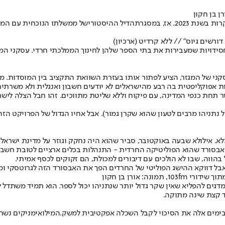
ן בן חקון
 2023. אז, במסגרת
הדיל ההיסטורי
של ממשלתו הנוכחית עם המפ
ורשים גיוס" // ללא קרדיט (ארכיון)
דויות שמעבירות את בתי הספר שלהן לחינוך הממלכתי חרדי. עסקני המג
ני של המגזר, הציע לפתור אותו בעזרת השוואת התקציב בין המוסדות. מה
ת אפוקליפטית בה רבע מהישראלים לא יודעים חשבון ואנגלית ולא משרתים
 תחת כנפי המדינה, עם פיקוח וללא שליטת מתווכים. זהו חבל הצלה לישר
של נתניהו מרבים לטעון שהוא שקרן גמור). אבל אחיו הגדול של הפרויקט ה
אילולא שבעה באוקטובר, סביר שהוא היה נחקק וגוזר על מדינת ישראל גזר
האבסורד שהוא הפוליטיקה החרדית - התנהלות בכלים ארציים לטובת חשב
בהווה, שבו לא הולכים עם דיבורים למכולת, הם זקוקים לכסף אמיתי.
ל דווקא ההישג הפוליטי של החרדים הפך את האבסורד הזה לגרוטסקי ומטורף
מדגים להפליא שאין שקר גדול יותר שנתניהו יכול לספר. הוא תמיד משתדל
וד קצת שינה מתוקה.
בימים אלה את הסיכוי לקבל השכלה אפקטיבית למשק.
המילואימניקים נשח