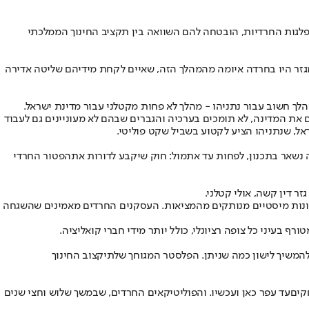
לגות החרדיות, הובטחה להם השוואה בין תקציב החינוך הממלכתי
זר היו בחרדה איומה מהמהלך הזה, שאיים לקחת מידיהם שליטה אדירה
לך חשוב עבור נתניהו - מהלך לא פחות מקטלני עבור מדינת ישראל.
 את המדינה, לא תומכים בערכיה והגברים שבהם לא מעוניינים גם לעבוד
אל, שנתניהו הציע לקטוע בשביל שקט פוליטי.
זה נשאר בתכנון, לפחות עד אתמול: חוק שיקבע לדורות את
הפטור החרדי
 דין קשה, אולי קטלני.
ונות מיסטיים מנותקים מהמציאות. העסקנים החרדים מאמינים שהשגחה
 בעיני כל צופה רציונלי, כולל יותר מידי חברי קואליציה.
 להמשיך לישון כמה שניתן. הפלסטר המגוחך של
תיקצוב החינוך
קים
עד עפר כאן ועכשיו. והפוליטיקאים החרדים, שבמשך שלוש וחצי שנים