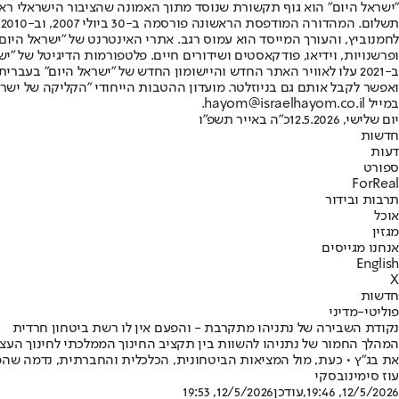
"ישראל היום" הוא גוף תקשורת שנוסד מתוך האמונה שהציבור הישראלי ראוי 
ת
ופרשנויות, וידיאו, פודקאסטים ושידורים חיים. פלטפורמות הדיגיטל של "ישרא
ב-2021 עלו לאוויר האתר החדש והיישומון החדש של "ישראל היום" בע
ואפשר לקבל אותם גם בניוזלטר. מועדון ההטבות הייחודי "הקליקה של ישרא
במייל hayom@israelhayom.co.il.
יום שלישי, 12.5.2026
כ"ה באייר תשפ"ו
חדשות
דעות
ספורט
ForReal
תרבות ובידור
אוכל
מגזין
אנחנו מגייסים
English
X
חדשות
פוליטי-מדיני
נקודת השבירה של נתניהו מתקרבת - והפעם אין לו רשת ביטחון חרדית
את בג"ץ • כעת, מול המציאות הביטחונית, הכלכלית והחברתית, נדמה שהמ
עוז סימינובסקי
12/5/2026, 19:46
,עודכן
12/5/2026, 19:53