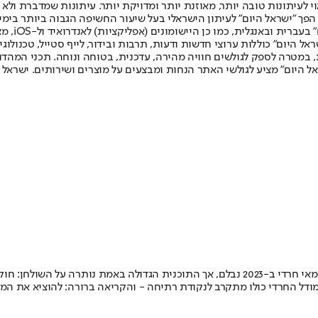
לעיתונות טובה יותר, מאוזנת יותר ומדויקת יותר. עיתונות שמדברת ולא צ
שלום. המהדורה המודפסת הראשונה פורסמה ב-30 ביולי 2007, וב-2010 הפך "ישראל היום" לעיתון הישראלי בעל שי
לחמנוביץ,
ל היום" כוללות ערוצי חדשות ודעות, תרבות ובידור, לייף סטייל, טכנולוגיה
ברית, במטרה לספק לגולשים חוויה מהירה, עדכנית, בטוחה ונוחה. תכני המה
ל היום" מציע לגולשי האתר הנחות ומבצעים על מוצרים ושירותים. ישראל 
המהלך החמור של נתניהו להשוות בין תקציב החינוך הממלכתי לחינוך העצמאי חרדי ב-2023 נבלם,
ודל החרדי כולו מתקרב לנקודת רתיחה - והקריאה ברורה: להוציא את המפ