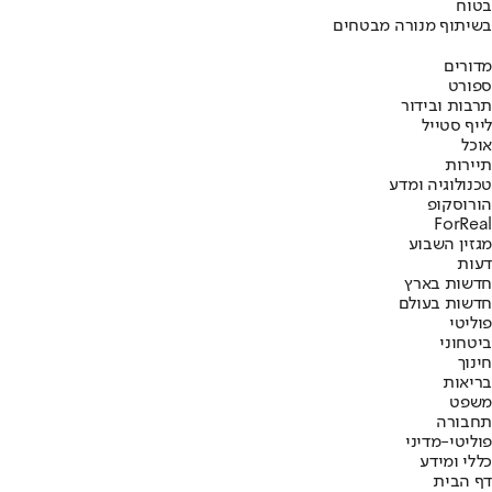
בטוח
בשיתוף מנורה מבטחים
מדורים
ספורט
תרבות ובידור
לייף סטייל
אוכל
תיירות
טכנולוגיה ומדע
הורוסקופ
ForReal
מגזין השבוע
דעות
חדשות בארץ
חדשות בעולם
פוליטי
ביטחוני
חינוך
בריאות
משפט
תחבורה
פוליטי-מדיני
כללי ומידע
דף הבית