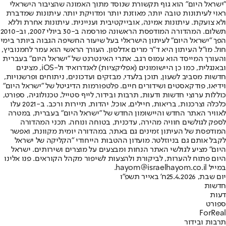
"ישראל היום" הוא גוף תקשורת שנוסד מתוך האמונה שהציבור הישראלי
ראוי לעיתונות טובה יותר, מאוזנת יותר ומדויקת יותר. עיתונות שמדברת
ולא צועקת. עיתונות אמינה, אובייקטיבית ועניינית. עיתונות אחרת וללא
תשלום. המהדורה המודפסת הראשונה פורסמה ב-30 ביולי 2007, וב-2010
הפך "ישראל היום" לעיתון הישראלי בעל שיעור החשיפה הגבוה ביותר בימי
חול. מו"ל העיתון היא ד"ר מרים אדלסון. העורך הראשי הוא עמר לחמנוביץ,
והעורך המייסד הוא עמוס רגב. אתרי האינטרנט של "ישראל היום" בעברית
ובאנגלית, כמו כן היישומונים (אפליקציות) לאנדרואיד ול-iOS, מציגים
חדשות מסביב לשעון, תוכן בלעדי, מבזקים ועדכונים, ניתוחים ופרשנויות,
וידיאו, פודקאסטים ושידורים חיים. פלטפורמות הדיגיטל של "ישראל היום"
כוללות ערוצי חדשות ודעות, תרבות ובידור, לייף סטייל, טכנולוגיה, ספורט,
כלכלה וצרכנות, בריאות, חיילים, אוכל, יהדות, תיירות ורכב. ב-2021 עלו
לאוויר האתר החדש והיישומון החדש של "ישראל היום" בעברית, במטרה
לספק לגולשים חוויה מהירה, עדכנית, בטוחה ונוחה. תכני המהדורה
המודפסת של העיתון זמינים גם באתר, במהדורה יומית מקוונת, ואפשר
לקבל אותם גם בניוזלטר. מועדון ההטבות הייחודי "הקליקה של ישראל
היום" מציע לגולשי האתר הנחות ומבצעים על מוצרים ושירותים. ישראל
היום פתוח להערות, לביקורת ולהצעות לשיפור מקהל הקוראים. פנו אלינו
במייל hayom@israelhayom.co.il.
יום שבת, 25.4.2026
ח' באייר תשפ"ו
חדשות
דעות
ספורט
ForReal
תרבות ובידור