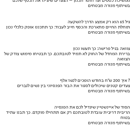
ממשיכת כספים ועד חוסר תכנון – הצעדים שיצילו את הכסף שלכם
בשיתוף מנורה מבטחים
גיל 65 הוא רק אמצע הדרך להשקעה
תוחלת החיים מתארכת והכסף חייב לעבוד: כך תתכננו אופק כלכלי נכון
בשיתוף מנורה מבטחים
צוואה בגיל פרישה: כך תעשו נכון
ברירת המחדל של החוק לא תמיד לטובתכם. כך תבטיחו מימוש צודק של
הצוואה
בשיתוף מנורה מבטחים
איך 200 ש"ח בחודש הופכים ל140 אלף ?
צעדים קטנים שיכולים לסגור את הבור הפנסיוני בין נשים לגברים
בשיתוף מנורה מבטחים
הסוד של איינשטיין שיגדיל לכם את הפנסיה
הריבית דריבית עובדת לטובתכם רק אם תתחילו מוקדם. כך תבנו עתיד
בטוח
בשיתוף מנורה מבטחים