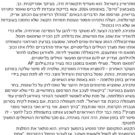
מתראיין בישראל. הוא מעדיף תקשורת זרה, בעיקר אמריקנית. כך,
בשבועון "טיים", באוגוסט 2024, עשו בדיקת עובדות לדברים שאמר נתניהו
בריאיון, ופרסמו את הדברים הבאים: "במהלך הריאיון עם הכתב אריק
קורטלסה, העלה נתניהו מספר טענות חסרות הקשר, שלא נתמכו בעובדות
או שלא היו נכונות".
נתניהו, למרבה הצער, לא משקר כדי להגן על המדינה ואזרחיה, אלא כדי
להאדיר את שמו, את מורשתו, את גדולתו. לכן הכריז שחמאס חוסל,
שחיזבאללה הוסג עשרות שנים לאחור, שפגענו בגרעין האיראני והשמדנו
אותו ואת מערך הטילים הבליסטיים. אף אחד מהדברים הללו אינו נכון:
חמאס חי ומתעצם, חיזבאללה ממשיך לירות, ולאיראן נאלצנו לחזור
ולהילחם, ועדיין יש להם אורניום מועשר וטילים בליסטיים.
"חמאס חוסל". פעילי חמאס במפגן כוח בעיר עזה,צילום: AP
השקר האחרון - להמציא אמירה מופרכת, שלפיה לא סיפר שלקה בסרטן
הערמונית, נותח, טופל בהקרנות והגידול מוגר, כדי לא לתת נשק בידי
איראן בזמן מלחמה - הוא באמת שיא השיאים.
נתניהו, שמוציא סרטונים מבית היוצר של טופז לוק על כל שטות, בחר
הפעם בטוויטר: "ביקשתי לעכב את הפרסום בחודשיים, כדי שלא יפורסם
בשיא המלחמה, על מנת שלא לאפשר למשטר הטרור באיראן להפיץ עוד
תעמולה כוזבת נגד ישראל". למה תעמולה כוזבת, אם באמת לקית בסרטן
ועברת הקרנות, וכפי שכתבת: "ברוך השם, אני בריא ואני בכושר גופני
מצוין"? במה כבר יכלו האיראנים לשכנע אותנו בתעמולת כזב? להפך - לו
סיפר לנו בזמן אמת, היה זוכה באהדה, גם מכך שלמרות הטיפולים המשיך
לתפקד.
הקטע המקומם יותר מופיע בהמשך הציוץ. הוא מתאר את המלצת
הרופאים: לא לטפל ולעשות מעקב, או לעבור טיפול בהקרנות. "אתם