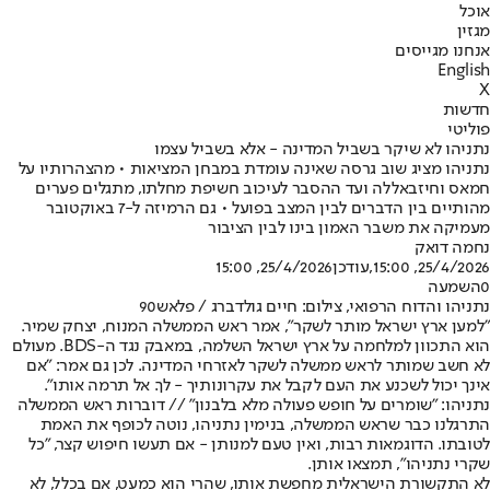
אוכל
מגזין
אנחנו מגייסים
English
X
חדשות
פוליטי
נתניהו לא שיקר בשביל המדינה - אלא בשביל עצמו
נתניהו מציג שוב גרסה שאינה עומדת במבחן המציאות • מהצהרותיו על
חמאס וחיזבאללה ועד ההסבר לעיכוב חשיפת מחלתו, מתגלים פערים
מהותיים בין הדברים לבין המצב בפועל • גם הרמיזה ל-7 באוקטובר
מעמיקה את משבר האמון בינו לבין הציבור
נחמה דואק
25/4/2026, 15:00
,עודכן
25/4/2026, 15:00
0
השמעה
נתניהו והדוח הרפואי, צילום: חיים גולדברג / פלאש90
"למען ארץ ישראל מותר לשקר", אמר ראש הממשלה המנוח, יצחק שמיר.
הוא התכוון למלחמה על ארץ ישראל השלמה, במאבק נגד ה-BDS. מעולם
לא חשב שמותר לראש ממשלה לשקר לאזרחי המדינה. לכן גם אמר: "אם
אינך יכול לשכנע את העם לקבל את עקרונותיך - לך. אל תרמה אותו".
נתניהו: "שומרים על חופש פעולה מלא בלבנון" // דוברות ראש הממשלה
התרגלנו כבר שראש הממשלה, בנימין נתניהו, נוטה לכופף את האמת
לטובתו. הדוגמאות רבות, ואין טעם למנותן - אם תעשו חיפוש קצר, "כל
שקרי נתניהו", תמצאו אותן.
לא התקשורת הישראלית מחפשת אותו, שהרי הוא כמעט, אם בכלל, לא