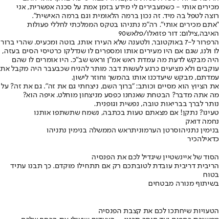
מכירים אותי - כשמעבירים לי מידע בזמן אמת על סכנה אפשרית, אני
רוצה לטפל בה מיד. זה נכון ברמה הלאומית וגם ברמה האישית".
"אתם מכירים אותי". רה"מ נתניהו בטקס הממלכתי לחללי פעולות
האיבה,צילום: דור פזואלו/פלאש90
הרפרור ל-7 באוקטובר, ולטענה שלא העירו אותו, בוטה ומכעיס. שהרי ברור
לו ולנו, שגם אם היו מעירים אותו ומספרים לו שנדלקו כרטיסי הסים בעזה,
היה מבקש לדעת מה עמדת ראש אמ"ן וראש שב"כ. היו אומרים לו שהם
עוקבים ולא מציעים כרגע לעשות דבר. מותר להניח שכבעבר היה מקבל את
עמדתם, מבקש שיעדכנו אותו בהמשך וחוזר לישון.
את הציוץ הוא מסיים וכותב: "ברוך השם, ניצחתי גם את זה". גם את זה? על
מה אתה מדבר? הבטחת שאנחנו כפסע מניצחון מוחלט. איפה הוא?
נותר לברך בבריאות טובה, נפשית וגופנית.
טעינו? נתקן! אם מצאתם טעות בכתבה, נשמח שתשתפו אותנו
נחמה דואק
בנימין נתניהו
סרטן הערמונית
ראש הממשלה בנימין נתניהו
כדאי
להכיר
הסוד של איינשטיין שיגדיל לכם את הפנסיה
הריבית דריבית עובדת לטובתכם רק אם תתחילו מוקדם. כך תבנו עתיד
בטוח
בשיתוף מנורה מבטחים
הטעויות שיחתכו לכם את קצבת הפנסיה