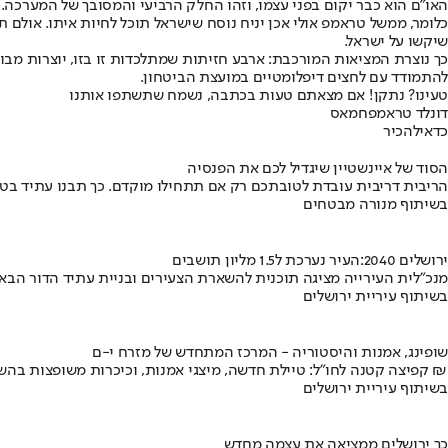
האו"ם הוא כבר יקום בפני עצמו, וזהו החלק הרביעי והמסובך של המערכה
כלומר, ממשל טראמפ אולי אכן יניח נוסח שישראל תוכל לחיות איתו. אולם ת
שיקשו על ישראל.
כך נוצרת המציאות המורכבת: ארבע חזיתות שמתלכדות זו בזו, יוצרות מב
להתמודד עם לחצים דיפלומטיים במועצת הביטחון.
טעינו? נתקן! אם מצאתם טעות בכתבה, נשמח שתשתפו אותנו
דונלד טראמפ
חמאס
כדאי
להכיר
הסוד של איינשטיין שיגדיל לכם את הפנסיה
הריבית דריבית עובדת לטובתכם רק אם תתחילו מוקדם. כך תבנו עתיד בט
בשיתוף מנורה מבטחים
ירושלים 2040:העיר נערכת ל1.5 מליון תושבים
מנכ"לית העירייה מציגה תוכנית להשארת הצעירים ובניית עתיד הדור הבא
בשיתוף עיריית ירושלים
שופינג, אמנות והיסטוריה - המרכז המתחדש של מזרח י-ם
קפיצה קטנה לחו"ל: טיילת חדשה, מיצגי אמנות, וכיכרות משופצות בהשקעה של 100 מיליון ₪
בשיתוף עיריית ירושלים
כך ירושלים ממציאה את עצמה מחדש