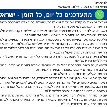
0
השמעה
אנשי חמאס בעזה. צילום: אי.אף.פי
ישראל נמצאת בנקודה מסובכת ומאתגרת, שעולה בחיי אדם ומורכבת ממס
החזית הראשונה: ללא אופציה צבאית
ראשית, יש להבין עובדה מרכזית: מלחמה צבאית ישראלית בקנה מידה מלא
הפנים-אמריקאית. אין שום סיכוי שהוא יוותר על הישג זה.
אלא שחמאס מפר בשיטתיות את הפסקת האש. רוצחי הארגון ממשיכים לפגוע
הפרה בוטה של תוכנית 20 הנקודות. אך ידיה של ישראל כבולות - טראמפ, כפי שניתן לראות בבירור, אינו מסכים לחידוש המלחמה.
רכב הצלב האדום ברצועה מקבל את ארונות החטופים החללים,צילום: אי.פי
החזית השנייה: גבולות היכולת הצבאית
שצה"ל לא נכנס אליהם.
למעשה, גם רפיח, שנהרסה כליל על ידי ישראל, מהווה דוגמה מטרידה: בסב
בלבבות העזתים - ושם נמצאת הבעיה האמיתית.
החזית השלישית: כוח הייצוב שלא מגיע
אם כך, מה עושים? כאן אמור היה להיכנס לפעולה, לפי תוכנית טראמפ, "כוח הייצ
האמריקאים מפקדים על המהלך, אך אינם מוכנים להציב "מגפיים על הקרקע"
ארדואן, שמטפח את חמאס בתורכיה, לשמור על האינטרסים של הארגון בעזה.
טראמפ וארדואן בפסגה בשארם,צילום: AFP
עם מי נותרה ישראל? הבריטים מצהירים שישלחו חיילים ישירות לתוך עזה -
מועצת הביטחון של האו"ם תאפשר לנשיא המדינה, פרבואו סוביאנטו, לשלוח 20,000 חיילים למשימה - והוא אכן הכריז על נכונותו לעשות זאת באו"ם בחודש שע
החזית הרביעית: מלכודת האו"ם