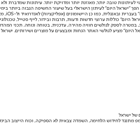
לעיתונות טובה יותר, מאוזנת יותר ומדויקת יותר. עיתונות שמדברת ולא צ
שלום. המהדורה המודפסת הראשונה פורסמה ב-30 ביולי 2007, וב-2010 הפך "ישראל היום" לעיתון הישראלי בעל שי
לחמנוביץ,
ל היום" כוללות ערוצי חדשות ודעות, תרבות ובידור, לייף סטייל, טכנולוגיה
ברית, במטרה לספק לגולשים חוויה מהירה, עדכנית, בטוחה ונוחה. תכני המה
ל היום" מציע לגולשי האתר הנחות ומבצעים על מוצרים ושירותים. ישראל 
 של ישראל
 מתנגד לחידוש הלחימה, השמדה צבאית לא הספיקה, וכוח הייצוב הבינלא