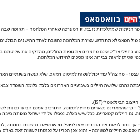
פר חזיתות שמתלכדות זו בזו. זו המערכה שאחרי המלחמה - תקופה שבה
 מול חמאס לא תתחדש. עצירת המלחמה נחשבת לאחד ההישגים הבולטים של 
 בחיילי צה"ל, אינם מחזירים את גופות החללים, מהדקים את שליטתם ב
יבתה נהרגו שלושה חיילים בשבועיים האחרונים בלבד. כלומר, השמדה צבא
וב הבינלאומי" (ISF).
 - כך שהמארינס נשארים מחוץ לתמונה. התורכים אמנם הביעו נכונות לשל
 גם חיילים קטאריים, ככל שיש כאלה, נפסלו על ידי ישראל מאותה סיבה ב
 אך נותר לראות אם הדברים יצאו לפועל. מי שנמצאת ברצינות בתמונה, לכל
בר.