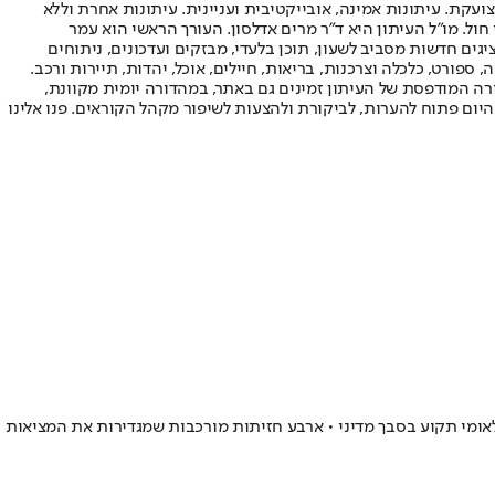
ועקת. עיתונות אמינה, אובייקטיבית ועניינית. עיתונות אחרת וללא
עור החשיפה הגבוה ביותר בימי חול. מו"ל העיתון היא ד"ר מרים אדלסון. העורך הראשי הוא עמר
 והעורך המייסד הוא עמוס רגב. אתרי האינטרנט של "ישראל היום" בעברית ובאנגלית, כמו כן היישומונים (אפליקציות) לאנדרואיד ול-iOS, מציגים חדשות מסביב לשעון, תוכן בלעדי, מבזקים ועדכונים, ניתוחים
, ספורט, כלכלה וצרכנות, בריאות, חיילים, אוכל, יהדות, תיירות ורכב.
דורה המודפסת של העיתון זמינים גם באתר, במהדורה יומית מקוונת,
היום פתוח להערות, לביקורת ולהצעות לשיפור מקהל הקוראים. פנו אלינו
ומי תקוע בסבך מדיני • ארבע חזיתות מורכבות שמגדירות את המציאות