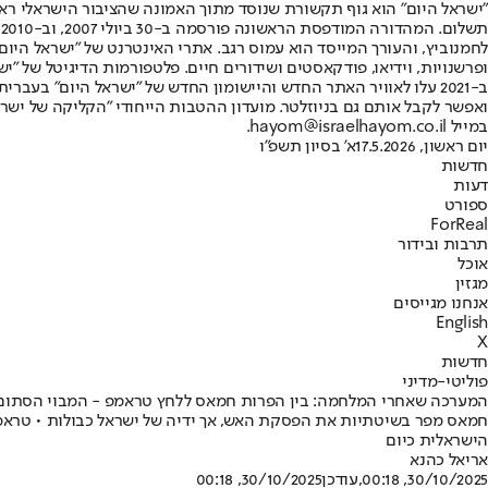
"ישראל היום" הוא גוף תקשורת שנוסד מתוך האמונה שהציבור הישראלי ראוי 
ת
ופרשנויות, וידיאו, פודקאסטים ושידורים חיים. פלטפורמות הדיגיטל של "ישרא
ב-2021 עלו לאוויר האתר החדש והיישומון החדש של "ישראל היום" בע
ואפשר לקבל אותם גם בניוזלטר. מועדון ההטבות הייחודי "הקליקה של ישרא
במייל hayom@israelhayom.co.il.
יום ראשון, 17.5.2026
א' בסיון תשפ"ו
חדשות
דעות
ספורט
ForReal
תרבות ובידור
אוכל
מגזין
אנחנו מגייסים
English
X
חדשות
פוליטי-מדיני
המערכה שאחרי המלחמה: בין הפרות חמאס ללחץ טראמפ - המבוי הסתום
חמאס מפר בשיטתיות את הפסקת האש, אך ידיה של ישראל כבולות • טראמפ
הישראלית כיום
אריאל כהנא
30/10/2025, 00:18
,עודכן
30/10/2025, 00:18