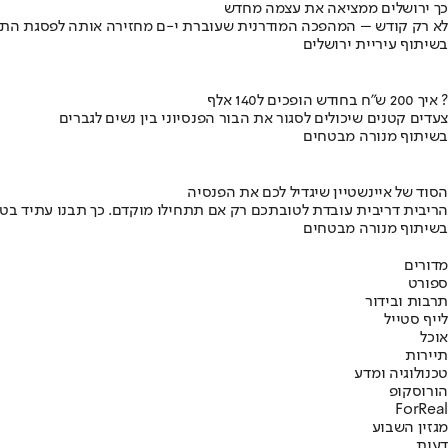
כך ירושלים ממציאה את עצמה מחדש
לא רק קודש – המהפכה המודרנית שעוברת י-ם מחזירה אותה לפסגת התי
בשיתוף עיריית ירושלים
איך 200 ש"ח בחודש הופכים ל140 אלף ?
צעדים קטנים שיכולים לסגור את הבור הפנסיוני בין נשים לגברים
בשיתוף מנורה מבטחים
הסוד של איינשטיין שיגדיל לכם את הפנסיה
הריבית דריבית עובדת לטובתכם רק אם תתחילו מוקדם. כך תבנו עתיד בט
בשיתוף מנורה מבטחים
מדורים
ספורט
תרבות ובידור
לייף סטייל
אוכל
תיירות
טכנולוגיה ומדע
הורוסקופ
ForReal
מגזין השבוע
דעות