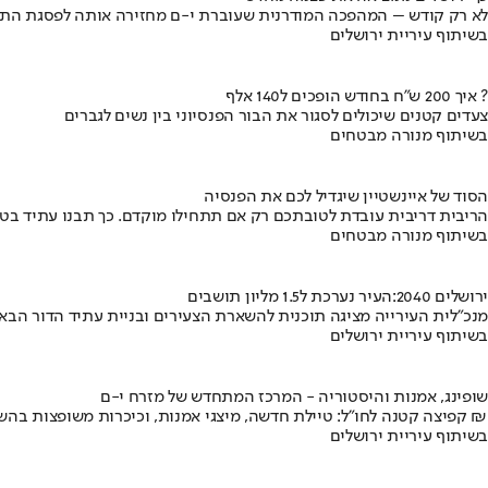
לא רק קודש – המהפכה המודרנית שעוברת י-ם מחזירה אותה לפסגת התי
בשיתוף עיריית ירושלים
איך 200 ש"ח בחודש הופכים ל140 אלף ?
צעדים קטנים שיכולים לסגור את הבור הפנסיוני בין נשים לגברים
בשיתוף מנורה מבטחים
הסוד של איינשטיין שיגדיל לכם את הפנסיה
הריבית דריבית עובדת לטובתכם רק אם תתחילו מוקדם. כך תבנו עתיד בט
בשיתוף מנורה מבטחים
ירושלים 2040:העיר נערכת ל1.5 מליון תושבים
מנכ"לית העירייה מציגה תוכנית להשארת הצעירים ובניית עתיד הדור הבא
בשיתוף עיריית ירושלים
שופינג, אמנות והיסטוריה - המרכז המתחדש של מזרח י-ם
קפיצה קטנה לחו"ל: טיילת חדשה, מיצגי אמנות, וכיכרות משופצות בהשקעה של 100 מיליון ₪
בשיתוף עיריית ירושלים