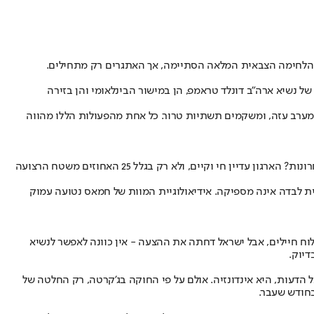
 הלחימה הצבאית המלאה הסתיימה, אך האתגרים רק מתחילים.
נשיא ארה"ב דונלד טראמפ, הן במישור הבינלאומי והן בזירה
מערב עזה, ומשקמים תשתיות טרור. כל אחת מהפעולות הללו מהווה
אולם האמת צריכה להיאמר: זה לא רק טראמפ. כל אדם הגון צריך לשאול את עצמו - מה צה"ל עוד יכול לעשות למיטוט חמאס, שלא נעשה בשנתיים האחרונות? הארגון עדיין חי וקיים, ולא רק בגלל 25 האחוזים משטח הרצועה
ית לבדה אינה מספיקה. אידיאולוגיית המוות של חמאס נטועה עמוק
וח חיילים, אבל ישראל דחתה את ההצעה - אין כוונה לאפשר לנשיא
דיוק.
 הדעות, היא אינדונזיה. אולם על פי החוקה בג'קרטה, רק החלטה של