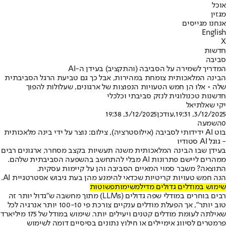
אוכל
מגזין
אנחנו מגייסים
English
X
חדשות
סביבה
המדריך לשמירה על הסביבה (והתקציב) בעידן ה-AI
הבינה המלאכותית צומחת במהירות, אבל כך גם טביעת הרגל הסביבתית
שלה • אלו הן חמש הטעויות הנפוצות של ארגונים, שעלולות להפוך
חדשנות טכנולוגית לנזק סביבתי וכלכלי
יקי שאלתיאל
3/12/2025, 19:31
,עודכן
3/12/2025, 19:38
0
השמעה
בוט AI ידידותי לסביבה (אילוסטרציה), צילום: נוצר על ידי בינה מלאכותית
- גוגל AI סטודיו
בעידן שבו הבינה המלאכותית משנה תעשיות בקצב מסחרר, ארגונים רבים
ממהרים ליישם פתרונות AI מבלי להתחשב בהשפעה הסביבתית שלהם.
התוצאה? משבר סמוי המאיים הסביבה והן על קיימות עסקית.
הנה חמש טעויות קריטיות שכדאי להימנע מהן בעת גיבוש אסטרטגיית AI.
שימוש במודלים גדולים מדי
למשימות
פשוטות
רבים בוחרים במודלי שפה גדולים (LLMs) מתוך מחשבה ש"גדול יותר זה
טוב יותר", אך הפעלת מודלים ענקיים צורכת פי 100-10 יותר אנרגיה לכל
שאילתה לעומת מודלים קטנים ויעילים יותר. שימוש במודל של 175 מיליארד
פרמטרים לסיווג אימיילים או חילוץ נתונים בסיסיים דומה לשימוש