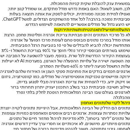
במשאית ענק להובלת שקית קניות מהמכולת.
לכן, חשוב לשאול: האם באמת נדרש מודל מתקדם, או שמודל קטן יותר,
ואפילו למידת מכונה מסורתית, יכולים לספק את אותה תוצאה בעלות
סביבתית נמוכה בהרבה? לכל אחד מהשחקנים הגדולים, למשל ChatGPT,
יש היצע גדול של מודלים אפשריים להתאמה לשימוש הנדרש.
התעלמות
מיעילות
אנרגטית
ותשתיות
ירוקות
לא כל מרכזי הנתונים זהים מבחינת צריכת אנרגיה ופליטות פחמן. הרצת
אותו מודל במרכז נתונים מבוסס פחם לעומת מרכז הפועל על אנרגיה
מתחדשת יכולה להביא להבדלים של פי 10 בטביעת הרגל הסביבתית.
שימוש בשרתים מבוססי קירור נוזלי חוסך עד 90% בצריכת החשמל ו-37%
בעוצמת הקירור הנדרשת לכל שרת. בנוסף, מעבר להשפעה על הסביבה יש
פה השפעה ישירה על עלויות ההפעלה של הארגון, במערכות AI לא יעילות
עלות החשמל מגיעה ליותר מ 40% מעלויות הפתרון.
ארגונים חכמים בודקים את מחויבות ספקי הענן או האירוח שלהם לאנרגיה
ירוקה ומיישמים טכניקות אופטימיזציה של מודלים, כמו קוונטיזציה, גיזום
או זיקוק ידע, כדי להפחית את צריכת האנרגיה מבלי לפגוע בדיוק.
שילוב חשיבה סביבתית כבר בשלב התכנון יעניק יתרון תחרותי ברור
לארגונים בעולם שבו הבינה המלאכותית הופכת לחלק בלתי נפרד
מהכלכלה
ניהול לקוי של
נתונים ואחסון
נתונים הם הדלק של הבינה המלאכותית, אבל היגיינת נתונים לקויה יוצרת
עלויות נסתרות עצומות. ארגונים רבים אוספים ומאחסנים כמויות עצומות
של נתונים "ליתר ביטחון", ללא מדיניות לניהול מחזור חיים של נתונים.
נתונים מיותרים, מיושנים, לא איכותיים או חסרי ערך עדיין דורשים אנרגיה
לאחסון, גיבוי ותחזוקה. חשוב להנהיג מדיניות ברורה של מחזור חיי