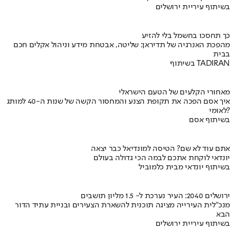
בשיתוף עיריית ירושלים
כך תחסכו בחשמל בלי להזיע
מהפכת האנרגיה של תדיראן: שליטה, אבטחת מידע וניהול אקלים חכם
בבית
בשיתוף TADIRAN
מאחורי הקלעים של הטעם הישראלי
איך אסם הפכה את תקופת הצנע והמחסור הקשה של שנות ה-40 למותג
לאומי?
בשיתוף אסם
אתם עוד לא שם? הטיסה למונדיאל כבר יצאה
יונדאי לוקחת אתכם לבמה הכי גדולה בעולם
בשיתוף יונדאי מבית כלמוביל
ירושלים 2040: העיר נערכת ל- 1.5 מליון תושבים
מנכ"לית העירייה מציגה תוכנית להשארת הצעירים ובניית עתיד הדור
הבא
בשיתוף עיריית ירושלים