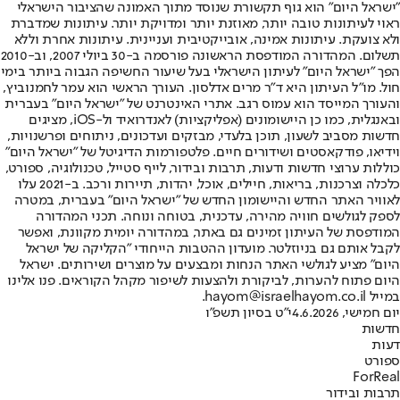
"ישראל היום" הוא גוף תקשורת שנוסד מתוך האמונה שהציבור הישראלי
ראוי לעיתונות טובה יותר, מאוזנת יותר ומדויקת יותר. עיתונות שמדברת
ולא צועקת. עיתונות אמינה, אובייקטיבית ועניינית. עיתונות אחרת וללא
תשלום. המהדורה המודפסת הראשונה פורסמה ב-30 ביולי 2007, וב-2010
הפך "ישראל היום" לעיתון הישראלי בעל שיעור החשיפה הגבוה ביותר בימי
חול. מו"ל העיתון היא ד"ר מרים אדלסון. העורך הראשי הוא עמר לחמנוביץ,
והעורך המייסד הוא עמוס רגב. אתרי האינטרנט של "ישראל היום" בעברית
ובאנגלית, כמו כן היישומונים (אפליקציות) לאנדרואיד ול-iOS, מציגים
חדשות מסביב לשעון, תוכן בלעדי, מבזקים ועדכונים, ניתוחים ופרשנויות,
וידיאו, פודקאסטים ושידורים חיים. פלטפורמות הדיגיטל של "ישראל היום"
כוללות ערוצי חדשות ודעות, תרבות ובידור, לייף סטייל, טכנולוגיה, ספורט,
כלכלה וצרכנות, בריאות, חיילים, אוכל, יהדות, תיירות ורכב. ב-2021 עלו
לאוויר האתר החדש והיישומון החדש של "ישראל היום" בעברית, במטרה
לספק לגולשים חוויה מהירה, עדכנית, בטוחה ונוחה. תכני המהדורה
המודפסת של העיתון זמינים גם באתר, במהדורה יומית מקוונת, ואפשר
לקבל אותם גם בניוזלטר. מועדון ההטבות הייחודי "הקליקה של ישראל
היום" מציע לגולשי האתר הנחות ומבצעים על מוצרים ושירותים. ישראל
היום פתוח להערות, לביקורת ולהצעות לשיפור מקהל הקוראים. פנו אלינו
במייל hayom@israelhayom.co.il.
יום חמישי, 4.6.2026
י"ט בסיון תשפ"ו
חדשות
דעות
ספורט
ForReal
תרבות ובידור