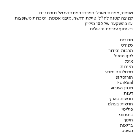
שופינג, אמנות ואוכל: המרכז המתחדש של מזרח י-ם
קפיצה קטנה לחו"ל: טיילת חדשה, מיצגי אמנות, וכיכרות משופצות
בהשקעה של 100 מיליון ₪
בשיתוף עיריית ירושלים
מדורים
ספורט
תרבות ובידור
לייף סטייל
אוכל
תיירות
טכנולוגיה ומדע
הורוסקופ
ForReal
מגזין השבוע
דעות
חדשות בארץ
חדשות בעולם
פוליטי
ביטחוני
חינוך
בריאות
משפט