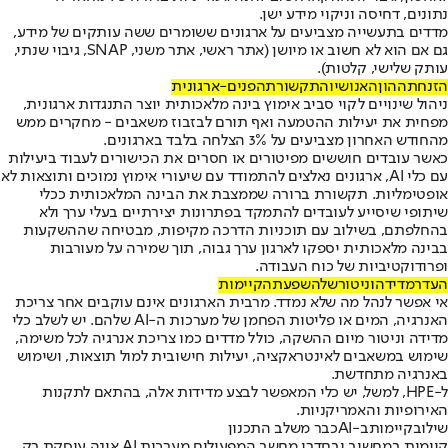
נתונים, דחיסה וניקוי מידע ישן.
מדדים בתעשייה מצביעים על ארגונים ששומרים ששה עותקים של מידע,
גם אם הוא לא חשוב או מיושן (אתר ראשי, אתר משני, SNAP, גיבוי שנתי,
עותק שלישי, קלטות).
הזנחת
ההון
האנושי
והתקשורת
הפנים
-
ארגונית
ניהול שינויים לקוי סביב אימוץ בינה מלאכותית יוצר התנגדות ארגונית,
מפחית את יעילות ההטמעה ואף תורם לבזבוז משאבים - מחקרים ממש
מהחודש האחרון מצביעים על 3% הצלחה בלבד בארגונים.
כאשר עובדים חוששים מפיטורים או חסרים את הכישורים לעבוד ביעילות
עם כלי AI, ארגונים נאלצים להתמודד עם שיעורי אימוץ נמוכים ותוצאות לא
אופטימליות. תקשורת ברורה שממצבת את הבינה המלאכותית ככלי
שיתופי שיסייע לעובדים להתמקד בפתרונות יצירתיים בעלי ערך ולא
בהחלפתם, בשילוב עם תוכניות הדרכה מקיפות, מבטיחה שההשקעות
בבינה מלאכותית יספקו לארגון ערך גבוה, תוך שמירה על מעורבות
ופרודוקטיביות של כוח העבודה.
העדר
מדידה
וניטור
של
השפעת
הקיימות
אי אפשר לנהל מה שלא נמדד. מרבית הארגונים אינם עוקבים אחר צריכת
האנרגיה, המים או פליטות הפחמן של מערכות ה-AI שלהם. יש לשלב כלי
מדידה וניטור מיום ההשקה, כולל מדדים כמו צריכת אנרגיה לכל משימה,
שימוש במשאבים לאינטראקציה, יעילות חישובית למול תוצאות, ושימוש
באנרגיה מתחדשת.
ל-HPE, למשל, יש כלי המאפשר לבצע מדידות אלה, בהתאם לתקנות
האירופיות והאמריקניות.
שילוב
קיימות
ב-AI
כבר משלב התכנון
קיימות במחשוב ובחדרי מחשב המפעילים מערכות AI אינה עוסקת רק