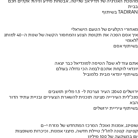
מהפכת האנרגיה של תדיראן: שליטה, אבטחת מידע וניהול אקלים חכם
בבית
בשיתוף TADIRAN
מאחורי הקלעים של הטעם הישראלי
איך אסם הפכה את תקופת הצנע והמחסור הקשה של שנות ה-40 למותג
לאומי?
בשיתוף אסם
אתם עוד לא שם? הטיסה למונדיאל כבר יצאה
יונדאי לוקחת אתכם לבמה הכי גדולה בעולם
בשיתוף יונדאי מבית כלמוביל
ירושלים 2040: העיר נערכת ל- 1.5 מליון תושבים
מנכ"לית העירייה מציגה תוכנית להשארת הצעירים ובניית עתיד הדור
הבא
בשיתוף עיריית ירושלים
שופינג, אמנות ואוכל: המרכז המתחדש של מזרח י-ם
קפיצה קטנה לחו"ל: טיילת חדשה, מיצגי אמנות, וכיכרות משופצות
בהשקעה של 100 מיליון ₪