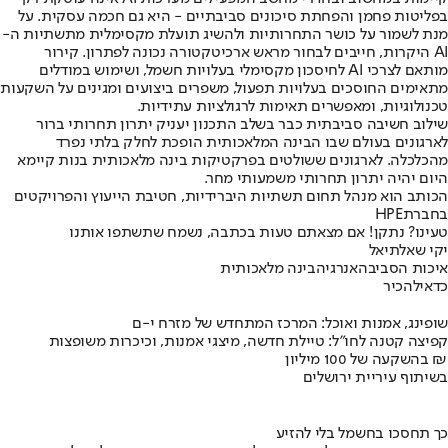
בפליטות פחמן והפחתת סיכונים סביבתיים - היא גם חכמה עסקית. על
מנת לשמור על כושר התחרותיות ולהשיג תועלת מקסימלית מתשתיות ה-
AI היקרות, חייבים לבחור מראש ארכיטקטורה נכונה לפתרון. קירור
מותאם לצרכי AI לחיסכון מקסימלי בעלויות חשמל, ושימוש במודלים
מתאימים החוסכים בעלויות תפעול, משפרים ביצועים ומגינים על השקעות
טכנולוגיות, ומאפשרים תאימות לרגולציות עתידיות.
שילוב חשיבה סביבתית כבר בשלב התכנון יעניק יתרון תחרותי ברור
לארגונים בעולם שבו הבינה המלאכותית הופכת לחלק בלתי נפרד
מהכלכלה. לארגונים ששולטים בפרקטיקות בינה מלאכותית בנות קיימא
היום יהיה יתרון תחרותי משמעותי מחר.
הכותב הוא מנהל תחום תשתיות היברידיות, חטיבת הייעוץ והפרויקטים
בחברת
HPE
טעינו? נתקן! אם מצאתם טעות בכתבה, נשמח שתשתפו אותנו
יקי שאלתיאל
איכות הסביבה
אנרגיה
בינה מלאכותית
כדאי
להכיר
שופינג, אמנות ואוכל: המרכז המתחדש של מזרח י-ם
קפיצה קטנה לחו"ל: טיילת חדשה, מיצגי אמנות, וכיכרות משופצות
בהשקעה של 100 מיליון ₪
בשיתוף עיריית ירושלים
כך תחסכו בחשמל בלי להזיע