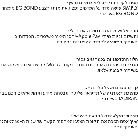
הסוד לקירות נקיים ללא כתמים נחשף
מומחה BG BOND עושה סדר על המדפים ומציג את מותג הצבע SIMPLY
בשיתוף BG BOND
מונדיאל 2026: הטוטו משנה את הכללים
יחסי הימור משופרים, הפקדות ב-Apple Pay ותשלום זכיות מיידי
בשיתוף המועצה להסדר ההימורים בספורט
חלון ההזדמנויות בכפר גנים נסגר
קבוצת אלמוג מציגה את פרויקט MALA: מגדלי הפרימיום האחרונים בפתח תקווה
בשיתוף קבוצת אלמוג
כך תחסכו בחשמל בלי להזיע
מהפכת האנרגיה של תדיראן: שליטה, אבטחת מידע וניהול אקלים חכם בבי
בשיתוף TADIRAN
מאחורי הקלעים של הטעם הישראלי
איך אסם הפכה את תקופת הצנע והמחסור הקשה של שנות ה-40 למותג לאומי?
בשיתוף אסם