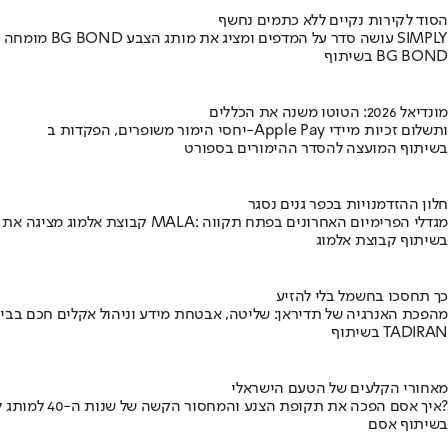
הסוד לקירות נקיים ללא כתמים נחשף
מומחה BG BOND עושה סדר על המדפים ומציג את מותג הצבע SIMPLY
בשיתוף BG BOND
מונדיאל 2026: הטוטו משנה את הכללים
יחסי הימור משופרים, הפקדות ב-Apple Pay ותשלום זכיות מיידי
בשיתוף המועצה להסדר ההימורים בספורט
חלון ההזדמנויות בכפר גנים נסגר
קבוצת אלמוג מציגה את פרויקט MALA: מגדלי הפרימיום האחרונים בפתח תקווה
בשיתוף קבוצת אלמוג
כך תחסכו בחשמל בלי להזיע
מהפכת האנרגיה של תדיראן: שליטה, אבטחת מידע וניהול אקלים חכם בבי
בשיתוף TADIRAN
מאחורי הקלעים של הטעם הישראלי
איך אסם הפכה את תקופת הצנע והמחסור הקשה של שנות ה-40 למותג לאומי?
בשיתוף אסם