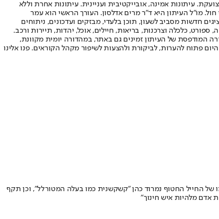
ועקת. עיתונות אמינה, אובייקטיבית ועניינית. עיתונות אחרת וללא
עור החשיפה הגבוה ביותר בימי חול. מו"ל העיתון היא ד"ר מרים אדלסון. העורך הראשי הוא עמר
 והעורך המייסד הוא עמוס רגב. אתרי האינטרנט של "ישראל היום" בעברית ובאנגלית, כמו כן היישומונים (אפליקציות) לאנדרואיד ול-iOS, מציגים חדשות מסביב לשעון, תוכן בלעדי, מבזקים ועדכונים, ניתוחים
, ספורט, כלכלה וצרכנות, בריאות, חיילים, אוכל, יהדות, תיירות ורכב.
דורה המודפסת של העיתון זמינים גם באתר, במהדורה יומית מקוונת,
היום פתוח להערות, לביקורת ולהצעות לשיפור מקהל הקוראים. פנו אלינו
י על ההחלטה לאחר שבמהלך הבירור העובדתי התחזקו החשדות נגדו • תחת החשבון Judeoespnol קרא ייני לאימו של החייל החטוף נמרוד כהן "קשקשנית כמו בעלה המטורלל”, וכן תקף
ת אדם מלהיות איש חינוך"