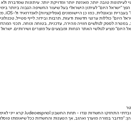
לעיתונות טובה יותר, מאוזנת יותר ומדויקת יותר. עיתונות שמדברת ולא צ
שלום. המהדורה המודפסת הראשונה פורסמה ב-30 ביולי 2007, וב-2010 הפך "ישראל היום" לעיתון הישראלי בעל שי
לחמנוביץ,
ל היום" כוללות ערוצי חדשות ודעות, תרבות ובידור, לייף סטייל, טכנולוגיה
ברית, במטרה לספק לגולשים חוויה מהירה, עדכנית, בטוחה ונוחה. תכני המה
ל היום" מציע לגולשי האתר הנחות ומבצעים על מוצרים ושירותים. ישראל 
טר
הבוקר הודיעה עיריית רמת גן ליינ
הכהן: "מדובר במורה מוערך ואהוב, אך הטענות והחשדות ככל שיאומתו פוסלו