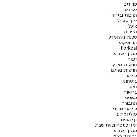
מדורים
ספורט
תרבות ובידור
לייף סטייל
אוכל
תיירות
טכנולוגיה ומדע
הורוסקופ
ForReal
מגזין השבוע
דעות
חדשות בארץ
חדשות בעולם
פוליטי
ביטחוני
חינוך
בריאות
משפט
תחבורה
פוליטי-מדיני
כללי ומידע
דף הבית
זמני כניסת וצאת שבת
מגזין השבוע
בחירות 2026