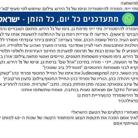
0
השמעה
נתי ייני, המורה להיסטוריה וגיסו של גל הירש. צילום: שימוש לפי סעיף 27א' לחוק זכויות יוצרים
המורה להיסטוריה נתי ייני מרמת גן, גיסו של גל הירש, מתאם השבויים והנ
הבוקר (ראשון), הודיעה לו עיריית רמת גן על ההחלטה להשעות אותו עד לב
ראש העיר, כרמל שאמה הכהן, אמר בעניינו: "בתום בירור עובדתי מסודר ללא
הולכות ומתגבשות ראוי לציין שמדובר במורה מוערך ואהוב על תלמידיו. הט
המגיע לו על שנים רבות של תרומה למערכת החינוך העירונית ולאלפי תלמיד
גל הירש, גיסו משמיץ משפחות חטופים, טייסים ואנשי מחאה,צילום: אורן בן
על פי הטענה, ייני - מורה בתיכון "אהל שם" ברמת גן, וגיסו של גל הירש, נקרא ברשת Judeoespnol ויש לו כ-14 אלף עוקבים, ובהם שורה של פוליטיקאים, אנשי תק
קרא לבני משפחות החטופים: "מטורלל, ביב שופכין"
בין השאר, כינה Judeoespnol את אימו של החייל החטוף נמרוד כהן "קשקשנית כמו בעלה המטורלל”. את דני אלגרט, אחיו של איציק שנרצח בשבי, כינה "אידיוט" ו"ביב שופכין".
ויקי ויהודה כהן, הוריו של נמרוד כהן החייל החטוף,צילום: גדעון מרקוביץ'
על עינב צנגאוקר, שבנה מתן מוחזק בעזה, כתב: "שקרנית. מוכנה להחריב א
טעינו? נתקן! אם מצאתם טעות בכתבה, נשמח שתשתפו אותנו
גל הירש
נמרוד כהן
עיריית רמת גן
כדאי
להכיר
מאחורי הקלעים של הטעם הישראלי
איך אסם הפכה את תקופת הצנע והמחסור הקשה של שנות ה-40 למותג לאומי?
בשיתוף אסם