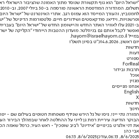
"ישראל היום" הוא גוף תקשורת שנוסד מתוך האמונה שהציבור הישראלי ראוי 
ת
ופרשנויות, וידיאו, פודקאסטים ושידורים חיים. פלטפורמות הדיגיטל של "ישרא
ב-2021 עלו לאוויר האתר החדש והיישומון החדש של "ישראל היום" בע
ואפשר לקבל אותם גם בניוזלטר. מועדון ההטבות הייחודי "הקליקה של ישרא
במייל hayom@israelhayom.co.il.
יום ראשון, 14.6.2026
כ"ט בסיון תשפ"ו
חדשות
דעות
ספורט
ForReal
תרבות ובידור
אוכל
מגזין
אנחנו מגייסים
English
X
חדשות
חינוך
המורה נתי ייני, גיסו של גל הירש שגידף משפחות חטופים בעילום שם - יפו
את דני אלגרט בכינויים "אידיוט" ו"ביב שופכין" • ראש העיר, כרמל שאמה 
אבי כהן
8/6/2025, 06:13
,עודכן
8/6/2025, 06:13