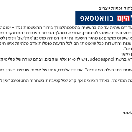
עדרים ש
היה עד כה בהשעיה בהסכמה
לצורך בירור ההאשמות נגדו - יפוטר.
יצוע וועדת שימוע לפיטורין, אחרי שבמהלך הבירור העובדתי התחזקו החשד
 שיפוט מוקדם או מהיר הושעה נתי ייני המורה מתיכון 'אהל שם' ויזומן לש
ענות והחשדות ככל שיאומתו הם לכל הדעות פוסלות אדם מלהיות איש חינוך.
ים".
 חקון
שורת ובכירים בימין.
ת המדינה". באחד הציוצים אף קרא לסלקטיביות בשחרור החטופים: "אין לש