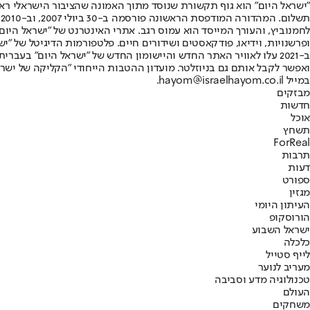
"ישראל היום" הוא גוף תקשורת שנוסד מתוך האמונה שהציבור הישראלי ראוי 
ת
ופרשנויות, וידיאו, פודקאסטים ושידורים חיים. פלטפורמות הדיגיטל של "ישרא
ב-2021 עלו לאוויר האתר החדש והיישומון החדש של "ישראל היום" בע
ואפשר לקבל אותם גם בניוזלטר. מועדון ההטבות הייחודי "הקליקה של ישרא
במייל hayom@israelhayom.co.il.
מבזקים
חדשות
אוכל
תשחץ
ForReal
תרבות
דעות
ספורט
מגזין
העיתון היומי
הורוסקופ
ישראל השבוע
כלכלה
לייף סטייל
מעריב לנוער
טכנולוגיה מדע וסביבה
העולם
משחקים