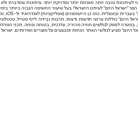
לעיתונות טובה יותר, מאוזנת יותר ומדויקת יותר. עיתונות שמדברת ולא צ
שלום. המהדורה המודפסת הראשונה פורסמה ב-30 ביולי 2007, וב-2010 הפך "ישראל היום" לעיתון הישראלי בעל שי
לחמנוביץ,
ל היום" כוללות ערוצי חדשות ודעות, תרבות ובידור, לייף סטייל, טכנולוגיה
ברית, במטרה לספק לגולשים חוויה מהירה, עדכנית, בטוחה ונוחה. תכני המה
ל היום" מציע לגולשי האתר הנחות ומבצעים על מוצרים ושירותים. ישראל 