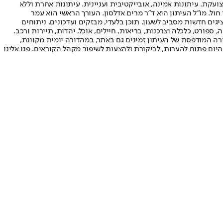
ועקת. עיתונות אמינה, אובייקטיבית ועניינית. עיתונות אחרת וללא
עור החשיפה הגבוה ביותר בימי חול. מו"ל העיתון היא ד"ר מרים אדלסון. העורך הראשי הוא עמר
 והעורך המייסד הוא עמוס רגב. אתרי האינטרנט של "ישראל היום" בעברית ובאנגלית, כמו כן היישומונים (אפליקציות) לאנדרואיד ול-iOS, מציגים חדשות מסביב לשעון, תוכן בלעדי, מבזקים ועדכונים, ניתוחים
, ספורט, כלכלה וצרכנות, בריאות, חיילים, אוכל, יהדות, תיירות ורכב.
דורה המודפסת של העיתון זמינים גם באתר, במהדורה יומית מקוונת,
היום פתוח להערות, לביקורת ולהצעות לשיפור מקהל הקוראים. פנו אלינו