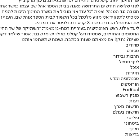
שר החינוך יואב קיש, טרם התייחס לפרשה,צילום: גדעון מרקוביץ'
לפני שלושה חודשים התרחשה סאגה בבית הספר אהל שם עצמו כאשר אחד התל
תגובה נגד המנהל ואמר: ״כל עוד אני מוביל את משרד החינוך הזכות להניח ת
כניסתי לתפקיד אני מנוע מלטפל בכל הקשור לבית הספר אוהל שם. ‏העניין 
את הפרופיל הבדוי ברשת X קרא דרכו לפטר את המנהל.
ליעד אילני, ראש האופוזיציה בעיריית רמת-גן מאמר: "השתיקה של שר החינוך
החטופים והחיילים, שמטיח רעל קטלני כאילו יש מי שבגד, אסור שילמד דק
טעינו? נתקן! אם מצאתם טעות בכתבה, נשמח שתשתפו אותנו
מדורים
ספורט
תרבות ובידור
לייף סטייל
אוכל
תיירות
טכנולוגיה ומדע
הורוסקופ
ForReal
מגזין השבוע
דעות
חדשות בארץ
חדשות בעולם
פוליטי
ביטחוני
חינוך
בריאות