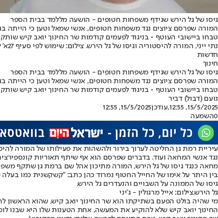
גיסו של גל הירש שגידף משפחות חטופים - הושעה מללמד בבית הספר
המורה שפרסם ציוצים נגד משפחות חטופים, אנשי שמאל וטען כי הייתה בג
טבחו ביישובי העוטף • בניגוד לפעמים קודמות שר החינוך יואב קיש שותק
נתי ייני, המורה להיסטוריה וגיסו של גל הירש. צילום: שימוש לפי סעיף 27א' לחוק זכויות יוצרים
חדשות
חינוך
גיסו של גל הירש שגידף משפחות חטופים - הושעה מללמד בבית הספר
המורה שפרסם ציוצים נגד משפחות חטופים, אנשי שמאל וטען כי הייתה בג
טבחו ביישובי העוטף • בניגוד לפעמים קודמות שר החינוך יואב קיש שותק
נועם (דבול) דביר
15/5/2025, 12:55
,עודכן
15/5/2025, 12:55
0
השמעה
נגד אנשי המחאה ועוד. בדברים שפרסם הוא אף שיתף תאוריות קונספירציה
מחאה כנגד גיסו של גל הירש, המורה מתיכון אהל שם ברמת גן שתקף משפח
בין היתר על אימו של החייל החטוף נמרוד כהן כתב: "קשקשנית כמו בעלה מ
גיסו של הממונה על השבויים והנעדרים גל הירש.
גל הירש,צילום: אייל מרגולין - ג׳יני
מי שהיה בולט הפעם בשתיקתו הוא שר החינוך יואב קיש, שהוא הראשון לה
החינוך יואב קיש שלא להוקיע את המעשה, אחת הטענות שלו היא שבנו לומד