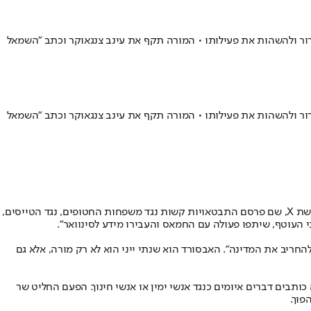
רור ולהשהות את פעילותו • המורה תקף את עינב צנגאוקר וכתב "השמאל
רור ולהשהות את פעילותו • המורה תקף את עינב צנגאוקר וכתב "השמאל
עיריית רמת גן החליטה לערוך בירור ולהשהות את פעילותו של המורה להיסטוריה נתי ייני מתיכון אהל שם. ייני הפעיל חשבון עם שם משתבש בדוי ברשת X, שם פרסם התבטאויות קשות נגד משפחות החטופים, נגד הטייסים,
העוטף, שיתפו פעולה עם החמאס והעבירו מידע לסינוואר".
החריב את המדינה". האבסורד הוא שנתי ייני הוא לא רק מורה, אלא גם
בים דברים איומים כנגד אנשי ימין או אנשי חינוך. הפעם החליט שר
פוך.