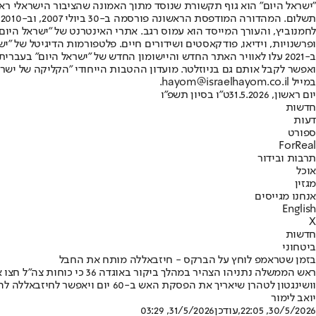
"ישראל היום" הוא גוף תקשורת שנוסד מתוך האמונה שהציבור הישראלי ראוי 
ת
ופרשנויות, וידיאו, פודקאסטים ושידורים חיים. פלטפורמות הדיגיטל של "ישרא
ב-2021 עלו לאוויר האתר החדש והיישומון החדש של "ישראל היום" בע
ואפשר לקבל אותם גם בניוזלטר. מועדון ההטבות הייחודי "הקליקה של ישרא
במייל hayom@israelhayom.co.il.
יום ראשון, 31.5.2026
ט"ו בסיון תשפ"ו
חדשות
דעות
ספורט
ForReal
תרבות ובידור
אוכל
מגזין
אנחנו מגייסים
English
X
חדשות
ביטחוני
בזמן שטראמפ לוחץ על הברקס - חיזבאללה מותח את החבל
ראש הממשלה נתניהו הצהיר 
וושינגטון לטהרן שיאריך את הפסקת האש ב-60 יום ויאפשר לחיזבאללה להשתקם • במקביל, בדרג המדיני מסתמנת אדישות למצב בעורף
יואב לימור
30/5/2026, 22:05
,עודכן
31/5/2026, 03:29