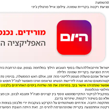
0
השמעה
פגיעת רקטה בקריית שמונה. צילום: אייל מרגולין ג'יני
ישראל וחיזבאללה
העלו בסוף השבוע הילוך במלחמה בצפון
, עם הרחבת גזרת
זירת הפגיעה בקריית שמונה הלילה
ישראל אמנם פועלת מצפון לליטני מזה זמן, אולם ראש הממשלה, בנימין נתניהו, נתן לכך בי
קשה
משום שהוא נענה לדרישת הנשיא טראמפ ואינו מאפשר לצה"ל חופש פעול
אפשר שנתניהו אישר בכך, במרומז, את מה שדווח בימים האחרונים בלבנון 
חילופי מהלומות
במקביל לביקור התקיים
מפגש נוסף בין קצינים מצה"ל ומצבא לבנון
, וכן מ
אלא גם בשיגור רקטות, שיורטו ברובן.
מתקפה רחבה. אזרחים משתטחים על הקרקע בעקבות ירי מלבנון בצומת כרמ
רקטה אחת
פגעה בקרית שמונה
וגרמה להרס רב. זאת היתה השבת הסוערת ב