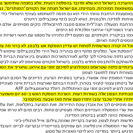
ההערכה בישראל היא שלא מדובר בהסלמה רגעית, אלא במגמה שתימשך גם בי
במשוואות המוכרות. מבחינתו, אם ישראל חצתה את הקווים "המותרים", גם
באמצעות הרחבת טווחי הירי הוא גם מנסה להשתמש בעורף הישראלי כדי ל
איתות למדינה הלבנונית. נשיא לבנון ג'וזף עאון,צילום: רויטרס
הרחבת הפעולה הצה"לית אמנם מסבה לחיזבאללה נזקים מסוימים, אולם הי
הציר האמריקני-איראני ומלכודת 60 הימים
כמו בביקוריו הקודמים, גם הפעם דילג נתניהו על מפגש עם ראשי רשויות ו
נוספים לטווח האיום
.
וכל זה קורה כשרשמית לפחות יש עדיין הפסקת אש בלבנון. לא ברור מה צר
"הפסקת אש". נמלטים מחוף הים בנהריה בשל הירי מלבנון,צילום: שימוש לפי סעיף 27א' לחוק זכוי
כרגע נדמה שהסיכוי לכך קלוש, לאור
התארכות המגעים בין ארצות הברית לא
להשתקם ולהתבסס מחדש בלבנון. בישראל מקווים שטראמפ לא יענה לבקשה,
בינתיים נדמה שטראמפ נוטה
להגיע לסיכום זמני עם איראן
, שיאריך את הפסקת האש ב-60 יום - עד לאחר המונדיאל. בפרק הזמן הזה אמורים הצדדים 
בשורות רעות לתושבי הצפון
אשרי המאמין שזה אפשרי, בעיקר בסוגיית הגרעין. הדיונים על הסכם הגרע
על ביטחון עצמי קיצוני בטהרן, לנוכח הבנתם שארצות הברית אינה מעוניי
נוטה להגיע לסיכום זמני עם האיתוללות. דונלד טראמפ,צילום: AFP
מבחינת הצפון אל
יחזרו אחרי שכבר עזבו וחזרו פעם אחת מאז שבעה באוקטובר.
אם מוסיפים לכך את אובדן עונת התיירות, ואת הפגיעה בחקלאות, זאת על
את שרי הממשלה העניינים האלה מעסיקים פחות. רבים מהם לא טרחו אפיל
באשמת כוונה לפגוע בביטחון המדינה.
חדשות רעות לצפון. פגיעה בקריית שמונה,צילום: אייל מרגולין-ג'יני
על שרי הממשלה אין פליאה: הם עסוקים בפריימריז ובקריצה לבייס. העוב
הרגיש ביותר במדינה היא ליקוי מאורות של ממש.