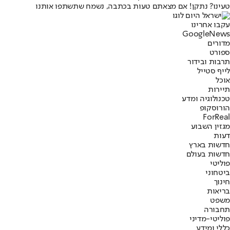
טעינו? נתקן! אם מצאתם טעות בכתבה, נשמח שתשתפו אותנו
עקבו אחרינו
G
o
o
g
l
e
News
מדורים
ספורט
תרבות ובידור
לייף סטייל
אוכל
תיירות
טכנולוגיה ומדע
הורוסקופ
ForReal
מגזין השבוע
דעות
חדשות בארץ
חדשות בעולם
פוליטי
ביטחוני
חינוך
בריאות
משפט
תחבורה
פוליטי-מדיני
כללי ומידע