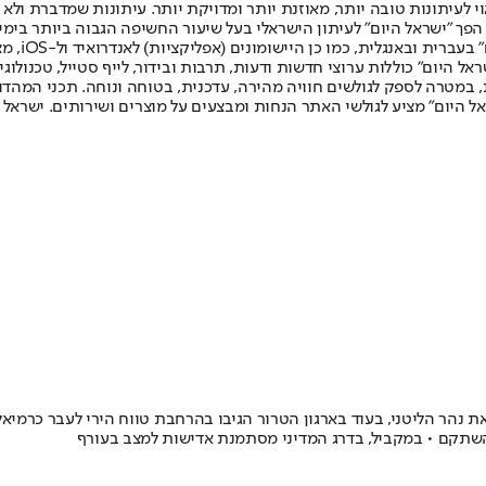
לעיתונות טובה יותר, מאוזנת יותר ומדויקת יותר. עיתונות שמדברת ולא צ
שלום. המהדורה המודפסת הראשונה פורסמה ב-30 ביולי 2007, וב-2010 הפך "ישראל היום" לעיתון הישראלי בעל שי
לחמנוביץ,
ל היום" כוללות ערוצי חדשות ודעות, תרבות ובידור, לייף סטייל, טכנולוגיה
ברית, במטרה לספק לגולשים חוויה מהירה, עדכנית, בטוחה ונוחה. תכני המה
ל היום" מציע לגולשי האתר הנחות ומבצעים על מוצרים ושירותים. ישראל 
במהלך ביקור באוגדה 36 כי כוחות צה"ל חצו את נהר הליטני, בעוד בארגון הטרור הגיבו בהרחבת טו