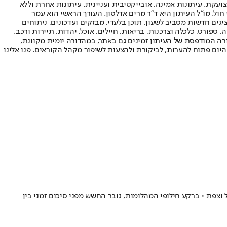
ועקת. עיתונות אמינה, אובייקטיבית ועניינית. עיתונות אחרת וללא
עור החשיפה הגבוה ביותר בימי חול. מו"ל העיתון היא ד"ר מרים אדלסון. העורך הראשי הוא עמר
 והעורך המייסד הוא עמוס רגב. אתרי האינטרנט של "ישראל היום" בעברית ובאנגלית, כמו כן היישומונים (אפליקציות) לאנדרואיד ול-iOS, מציגים חדשות מסביב לשעון, תוכן בלעדי, מבזקים ועדכונים, ניתוחים
, ספורט, כלכלה וצרכנות, בריאות, חיילים, אוכל, יהדות, תיירות ורכב.
דורה המודפסת של העיתון זמינים גם באתר, במהדורה יומית מקוונת,
היום פתוח להערות, לביקורת ולהצעות לשיפור מקהל הקוראים. פנו אלינו
וח הירי לעבר כרמיאל וצפת • ברקע חילופי המהלומות, גובר החשש מפני סיכום זמני בין