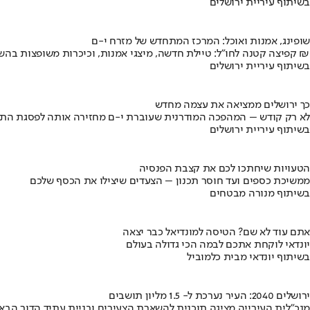
בשיתוף עיריית ירושלים
שופינג, אמנות ואוכל: המרכז המתחדש של מזרח י-ם
קפיצה קטנה לחו"ל: טיילת חדשה, מיצגי אמנות, וכיכרות משופצות בהשקעה של 100 מיליון ₪
בשיתוף עיריית ירושלים
כך ירושלים ממציאה את עצמה מחדש
לא רק קודש – המהפכה המודרנית שעוברת י-ם מחזירה אותה לפסגת התי
בשיתוף עיריית ירושלים
הטעויות שיחתכו לכם את קצבת הפנסיה
ממשיכת כספים ועד חוסר תכנון – הצעדים שיצילו את הכסף שלכם
בשיתוף מנורה מבטחים
אתם עוד לא שם? הטיסה למונדיאל כבר יצאה
יונדאי לוקחת אתכם לבמה הכי גדולה בעולם
בשיתוף יונדאי מבית כלמוביל
ירושלים 2040: העיר נערכת ל- 1.5 מליון תושבים
מנכ"לית העירייה מציגה תוכנית להשארת הצעירים ובניית עתיד הדור הבא