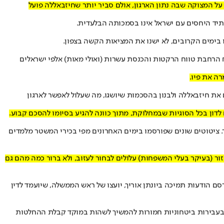
ל המצוקה שבה נתון הארגון, אולם סביר יותר שחיזבאללה פועל
יד היחסים עם ישראל אינו בסמכותה הבלעדית.
בימים הקרובים, לא ישנו את המציאות הקשה בצפון.
ח הרחבת טווח הרקטות ו
הכנסת עשרות (ואולי מאות) אלפי ישראלים
ה את פיו.
את חיזבאללה ולבנון בהסכמות שיושגו, מה שעלול לאפשר לארגון
ר. ציטוטים שונים שפורסמו בימים האחרונים מפי בכירי המשטר מלמדים
 בפתח, רבים מתושבי האזור (בעיקר בעלי המשפחות) עלולים לבחור לעזוב, ולא ברור כמה מהם גם
רסם הודעות תמיכה ביונתן אוריך, יועצו של ראש הממשלה, שיועמד לדין
ם בעבירות ביטחוניות חמורות להמשיך לשהות במוקד קבלת ההחלטות