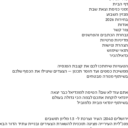
דף הבית
זמני כניסת וצאת שבת
מגזין השבוע
בחירות 2026
אודות
צור קשר
נבחרת הכתבים והפרשנים
מדיניות פרטיות
הצהרת נגישות
תנאי שימוש
כדאי
להכיר
הטעויות שיחתכו לכם את קצבת הפנסיה
ממשיכת כספים ועד חוסר תכנון – הצעדים שיצילו את הכסף שלכם
בשיתוף מנורה מבטחים
אתם עוד לא שם? הטיסה למונדיאל כבר יצאה
יונדאי לוקחת אתכם לבמה הכי גדולה בעולם
בשיתוף יונדאי מבית כלמוביל
ירושלים 2040: העיר נערכת ל- 1.5 מליון תושבים
מנכ"לית העירייה מציגה תוכנית להשארת הצעירים ובניית עתיד הדור הבא