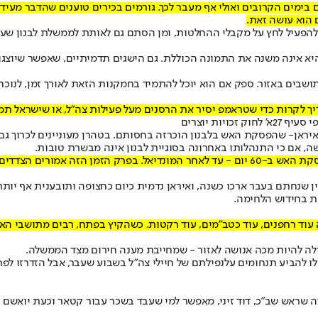
מים הקרובים ואולי אף מעבר לכך. גורמים בכירים טוענים שהדבר מעיד ע
 הוא עושה זאת.
הפעיל לחץ על מקבלי ההחלטות, ומן הסתם גם לאותת לממשלת לבנון שעת
א אינה משנה את התמונה הכוללת. גם הישגים תדמיתיים, שאפשר שיוצגו 
תושבים באזור. ספק אם הוא יוכל להתמיד בחמקנות הזאת לאורך זמן, לנוכ
יך לקרות כדי שטראמפ יסיר את הרסנים מעל פעילות צה"ל, או שישראל תמר
ות יוצרים
יראן
- שהפסקת האש בלבנון הוכרזה בחסותם. בטהרן מעוניינים לכרוך גם 
 אם כי התנהלותו באחרונה בסוגיית לבנון אינה מבשרת טובות.
לדון בכל הסוגיות שבמחלוקת, מתוך כוונה להגיע בסיומו להסכם קבוע.
ין שנחתם בעבר ארכו כשנה, ואיראן נדמית כיום כחצופה ותובענית אף יות
נת בחידוש הלחימה.
ה בשורות רעות. הארכת הפסקת האש ב-60 יום משמעה עוד רחפנים, עוד כטב"מים, עוד רקטות. כשהקיץ
ולה להיות מכה אנושה לאזור - שמחייבת מענה חירום מצד הממשלה.
ו להביע תנחומים על
נפילתם של חיילי צה"ל בשבוע שעבר
, אבל הזדרזו לפ
דה שראש שב"כ, דוד זיני, מאפשר למי שעבד בשכר עבור קטאר וכעת יואש