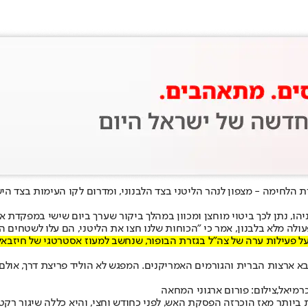
 הלחימה - מצפון לנהר הליטני בצד הלבנוני, ומדרום לקו העימות בצד היש
טוי מוחצן ומכוון במהלך ביקור שערך ביום שישי במפקדת אוגדה 36 שמתמרנת בלבנון. נתני
ה מלא בלבנון, אמר כי "הכוחות שלנו חצו את הליטני, הם עלו לשטחים ה
על פעילות ערה של צה"ל בגזרת הבופור, שנחשב למעוז אסטרטגי של חיזבאל
צבא ארצות הברית והגורמים האמריקנים. המפגש לא הוליד פריצת דרך, או
יאל,צילום: פורום ארגוני המחאה
יותר מאז הוכרזה הפסקת האש, לפני כחודש וחצי, והיא כללה שיגור רקטו