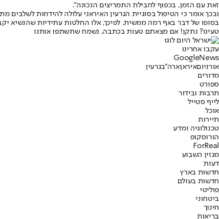
זאת עם הזמן, בכפוף לחבילת התמריצים הנכונה".
ובכך אומר כי הטיפול בסוגיית הגרעין האיראני עלולה להידחות לשלבים מתק
בסופו של דבר באף רמה ממשית. לפיכך, אלו החלטות עתידיות שהנשיא יקב
טעינו? נתקן! אם מצאתם טעות בכתבה, נשמח שתשתפו אותנו
עקבו אחרינו
G
o
o
g
l
e
News
אורניום
איראן
ארה"ב
גרעין
מדורים
ספורט
תרבות ובידור
לייף סטייל
אוכל
תיירות
טכנולוגיה ומדע
הורוסקופ
ForReal
מגזין השבוע
דעות
חדשות בארץ
חדשות בעולם
פוליטי
ביטחוני
חינוך
בריאות