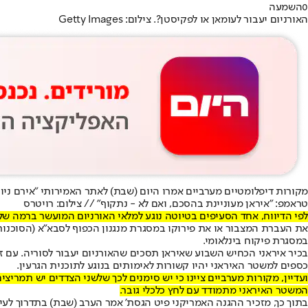
0
השמעה
האורניום יעבור לעומאן או לפקיסטן?. צילום: Getty Images
מקורות דיפלומטיים מערביים אמרו היום (שבת) לאתר האמירותי "אירם ניוז"
טראמפ: "איראן מעוניינת בהסכם, ואם לא - נתקוף" // צילום: רויטרס
לפי הדיווח, אחד הסעיפים בטיוטה נוגע למלאי האורניום המועשר ברמה של מעלה ל-60%. זאת, בניגוד להצהרת הפומביות היוצאות מכיוון טהרן כי נושא הגרע
את העברת המצבור או את פירוקו במסגרת מנגנון הכפוף לסבא"א (הסוכנות 
במסגרת פיקוח בינלאומי.
בכיר איראני הכחיש השבוע שאיראן תסכים שהאורניום יעבור לסוריה. עם ז
כספים למשטר האיראני יהיו קשורות לאימותים בנוגע לתוכנית הגרעין.
ועדיין, מקורות מערביים ציינו כי יש סימנים לכך שלשני הצדדים יש תמריצ
המשטר האיראני מתמודד עם לחץ כלכלי גובר.
בתוך כך, מזכיר ההגנה האמריקני פיט הגסת' אמר הערב (שבת) בתדרוך לעיתו