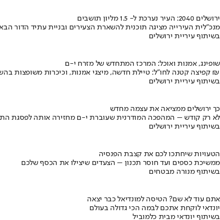
ירושלים 2040: העיר נערכת ל- 1.5 מליון תושבים
מנכ"לית העירייה מציגה תוכנית להשארת הצעירים ובניית עתיד הדור הבא
בשיתוף עיריית ירושלים
שופינג, אמנות ואוכל: המרכז המתחדש של מזרח י-ם
קפיצה קטנה לחו"ל: טיילת חדשה, מיצגי אמנות, וכיכרות משופצות בהשקעה של 100 מיליון ₪
בשיתוף עיריית ירושלים
כך ירושלים ממציאה את עצמה מחדש
לא רק קודש – המהפכה המודרנית שעוברת י-ם מחזירה אותה לפסגת התי
בשיתוף עיריית ירושלים
הטעויות שיחתכו לכם את קצבת הפנסיה
ממשיכת כספים ועד חוסר תכנון – הצעדים שיצילו את הכסף שלכם
בשיתוף מנורה מבטחים
אתם עוד לא שם? הטיסה למונדיאל כבר יצאה
יונדאי לוקחת אתכם לבמה הכי גדולה בעולם
בשיתוף יונדאי מבית כלמוביל