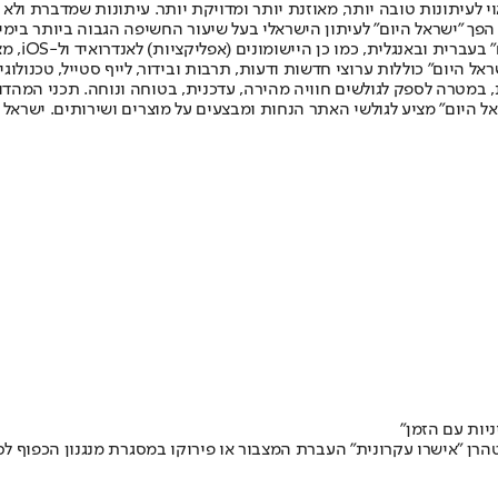
לעיתונות טובה יותר, מאוזנת יותר ומדויקת יותר. עיתונות שמדברת ולא צ
שלום. המהדורה המודפסת הראשונה פורסמה ב-30 ביולי 2007, וב-2010 הפך "ישראל היום" לעיתון הישראלי בעל שי
לחמנוביץ,
ל היום" כוללות ערוצי חדשות ודעות, תרבות ובידור, לייף סטייל, טכנולוגיה
ברית, במטרה לספק לגולשים חוויה מהירה, עדכנית, בטוחה ונוחה. תכני המה
ל היום" מציע לגולשי האתר הנחות ומבצעים על מוצרים ושירותים. ישראל 
ניות עם הזמן"
הרן "אישרו עקרונית" העברת המצבור או פירוקו במסגרת מנגנון הכפוף ל