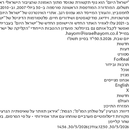
"ישראל היום" הוא גוף תקשורת שנוסד מתוך האמונה שהציבור הישראלי ראוי 
ת
ופרשנויות, וידיאו, פודקאסטים ושידורים חיים. פלטפורמות הדיגיטל של "ישרא
ב-2021 עלו לאוויר האתר החדש והיישומון החדש של "ישראל היום" בע
ואפשר לקבל אותם גם בניוזלטר. מועדון ההטבות הייחודי "הקליקה של ישרא
במייל hayom@israelhayom.co.il.
יום שבת, 30.5.2026
י"ד בסיון תשפ"ו
חדשות
דעות
ספורט
ForReal
תרבות ובידור
אוכל
מגזין
אנחנו מגייסים
English
X
חדשות
העולם
המזרח התיכון
דיווח: הגרעין "על שולחן המו"מ"; הגסת': "איראן תוותר על שאיפותיה הגרעי
מקורות דיפלומטיים מערביים שוחחו עם אתר אמירותי • על פי הפרסום, בט
שחר קליימן
30/5/2026, 12:50
,עודכן
30/5/2026, 14:56