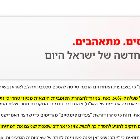
 כי ב
שבועות האחרונים הוכנה טיוטה להסכם טכני
בין ארה"ב לאיראן בשי
ין אינו על השולחן.
לאנרגיה אטומית של האו"ם) ולהסדרים טכניים. המקורות מסרו שלפי הטיוט
את, דווח כי טהרן דורשת "צעדים פיננסיים" מקדימים כדי שהצד האמריקני
ים חזקים להגיע להסדר. כך, למשל, צוין כי ארה"ב שואפת לצמצם את המתיח
נאים כי "ייתכן שאיראן אינה מעוניינת לוותר על שאיפותיה הגרעיניות, א