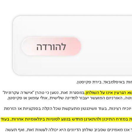
חות באיסלמבאד, בירת פקיסטן.
במסגרת זאת, נטען כי טהרן "אישרה עקרונית"
ה, האורניום המועשר יעבור למדינה שלישית, אולי עומאן או פקיסטן,
 יוכיח רצינות, בעוד וושינגטון מתעקשת שכל הקלה בסנקציות או הזרמת
ות במזרח התיכון ולהתארגן מחדש בנוגע לסוגיות בינלאומיות אחרות, בעוד
ך אנו מאמינים שסביב שולחן הדיונים היא יכולה לעשות זאת, ואף תעשה