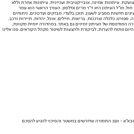
ועקת. עיתונות אמינה, אובייקטיבית ועניינית. עיתונות אחרת וללא
עור החשיפה הגבוה ביותר בימי חול. מו"ל העיתון היא ד"ר מרים אדלסון. העורך הראשי הוא עמר
 והעורך המייסד הוא עמוס רגב. אתרי האינטרנט של "ישראל היום" בעברית ובאנגלית, כמו כן היישומונים (אפליקציות) לאנדרואיד ול-iOS, מציגים חדשות מסביב לשעון, תוכן בלעדי, מבזקים ועדכונים, ניתוחים
, ספורט, כלכלה וצרכנות, בריאות, חיילים, אוכל, יהדות, תיירות ורכב.
דורה המודפסת של העיתון זמינים גם באתר, במהדורה יומית מקוונת,
היום פתוח להערות, לביקורת ולהצעות לשיפור מקהל הקוראים. פנו אלינו
סבא"א • וגם: התמורה שדורשים במשטר והסיכוי להגיע להסכם