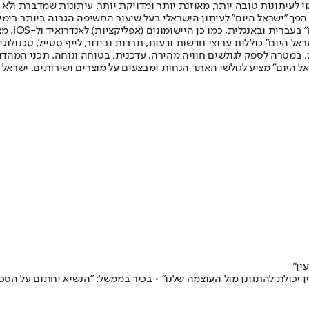
לעיתונות טובה יותר, מאוזנת יותר ומדויקת יותר. עיתונות שמדברת ולא צ
שלום. המהדורה המודפסת הראשונה פורסמה ב-30 ביולי 2007, וב-2010 הפך "ישראל היום" לעיתון הישראלי בעל שי
לחמנוביץ,
ל היום" כוללות ערוצי חדשות ודעות, תרבות ובידור, לייף סטייל, טכנולוגיה
ברית, במטרה לספק לגולשים חוויה מהירה, עדכנית, בטוחה ונוחה. תכני המה
ל היום" מציע לגולשי האתר הנחות ומבצעים על מוצרים ושירותים. ישראל 
ין"
ן יכולת להתגונן מול העוצמה שלנו" • בכיר בממשל: "הנשיא יחתום על הסכ