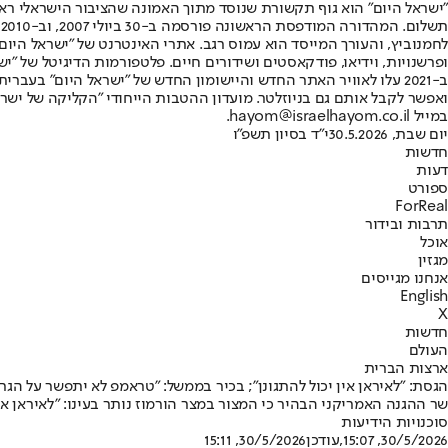
"ישראל היום" הוא גוף תקשורת שנוסד מתוך האמונה שהציבור הישראלי ראוי 
ת
ופרשנויות, וידיאו, פודקאסטים ושידורים חיים. פלטפורמות הדיגיטל של "ישרא
ב-2021 עלו לאוויר האתר החדש והיישומון החדש של "ישראל היום" בע
ואפשר לקבל אותם גם בניוזלטר. מועדון ההטבות הייחודי "הקליקה של ישרא
במייל hayom@israelhayom.co.il.
יום שבת, 30.5.2026
י"ד בסיון תשפ"ו
חדשות
דעות
ספורט
ForReal
תרבות ובידור
אוכל
מגזין
אנחנו מגייסים
English
X
חדשות
העולם
ארצות הברית
הגסת: "לאיראן אין יכול להתגונן"; בכיר בממשל: "טראמפ לא יתפשר על הגרע
שר ההגנה האמריקני הבהיר כי המצור במצר הורמוז נותר בעינו: "לאיראן אי
סוכנויות הידיעות
30/5/2026, 15:07
,עודכן
30/5/2026, 15:11