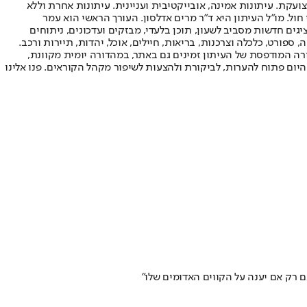
ועקת. עיתונות אמינה, אובייקטיבית ועניינית. עיתונות אחרת וללא
עור החשיפה הגבוה ביותר בימי חול. מו"ל העיתון היא ד"ר מרים אדלסון. העורך הראשי הוא עמר
 והעורך המייסד הוא עמוס רגב. אתרי האינטרנט של "ישראל היום" בעברית ובאנגלית, כמו כן היישומונים (אפליקציות) לאנדרואיד ול-iOS, מציגים חדשות מסביב לשעון, תוכן בלעדי, מבזקים ועדכונים, ניתוחים
, ספורט, כלכלה וצרכנות, בריאות, חיילים, אוכל, יהדות, תיירות ורכב.
דורה המודפסת של העיתון זמינים גם באתר, במהדורה יומית מקוונת,
היום פתוח להערות, לביקורת ולהצעות לשיפור מקהל הקוראים. פנו אלינו
ם רק אם יענה על הקווים האדומים שלו"