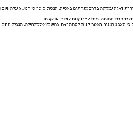
ררת דאגה עמוקה בקרב מנהיגים באסיה. הגסת' סיפר כי הנושא עלה שוב וש
להסרת חסימה ימית אמריקנית,צילום: אי.אף.פי
 כי האסטרטגיה האמריקנית לקחה זאת בחשבון מלכתחילה. הגסת' חתם בהב