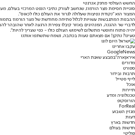
החשש העולמי מחנק אנרגטי
סוגיית חסימת מצר הורמוז, שנחשב לעורק נתיבי הנפט המרכזי בעולם, מעו
המצור הוא "נקודת נפיצות שעלולה לגרור את העולם כולו לכאוס".
ההבנות המתגבשות עשויות לכלול פתיחה מחודשת של מצר הורמוז בתמורה 
לדברי שר ההגנה, המנהיגים באזור קיבלו צפירת הרגעה לאחר שהובהר להם
יהיה פתוח וחופשי מתשלום לשימוש העולם כולו - כפי שצריך להיות".
טעינו? נתקן! אם מצאתם טעות בכתבה, נשמח שתשתפו אותנו
עקבו אחרינו
G
o
o
g
l
e
News
איראן
ארה"ב
מבצע שאגת הארי
מדורים
ספורט
תרבות ובידור
לייף סטייל
אוכל
תיירות
טכנולוגיה ומדע
הורוסקופ
ForReal
מגזין השבוע
דעות
חדשות בארץ
חדשות בעולם
פוליטי