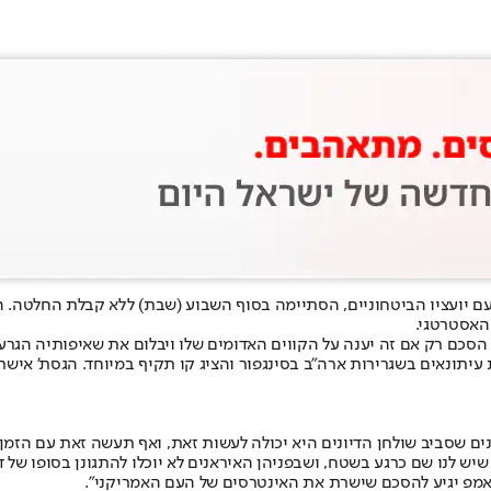
 עם יועציו הביטחוניים, הסתיימה בסוף השבוע (שבת) ללא קבלת החלטה.
עיתונאים בשגרירות ארה"ב בסינגפור והציג קו תקיף במיוחד. הגסת' אישר 
נים שסביב שולחן הדיונים היא יכולה לעשות זאת
, ואף תעשה זאת עם הזמן,
יש לנו שם כרגע בשטח, ושבפניהן האיראנים לא יוכלו להתגונן בסופו של 
ראמפ יגיע להסכם שישרת את האינטרסים של העם האמריקני".