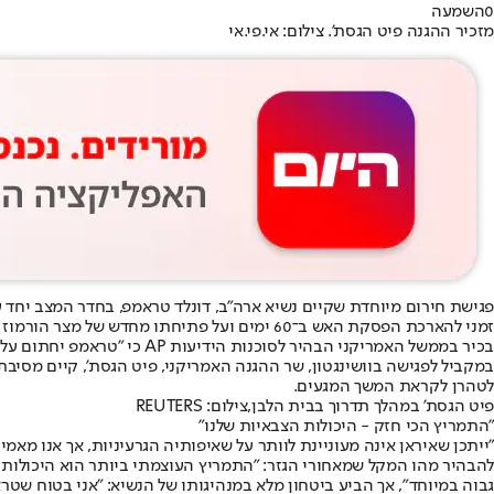
0
השמעה
מזכיר ההגנה פיט הגסת'. צילום: אי.פי.אי
פגישת חירום מיוחדת שקיים נשיא ארה"ב, דונלד טראמפ, בחדר המצב יחד
זמני להארכת הפסקת האש ב־60 ימים ועל פתיחתו מחדש של מצר הורמוז האסטרטגי.
בכיר בממשל האמריקני הבהיר לסוכנות הידיעות AP כי "טראמפ יחתום על הסכם רק אם זה יענה על הקווים האדומים שלו ויבלום את שאיפותיה הגרעיניות של איראן".
במקביל לפגישה בוושינגטון, שר ההגנה האמריקני, פיט הגסת', קיים מסיבת 
לטהרן לקראת המשך המגעים.
פיט הגסת' במהלך תדרוך בבית הלבן,צילום: REUTERS
"התמריץ הכי חזק - היכולות הצבאיות שלנו"
"
ייתכן שאיראן אינה מעוניינת לוותר על שאיפותיה הגרעיניות, אך אנו מאמי
להבהיר מהו המקל שמאחורי הגזר: "התמריץ העוצמתי ביותר הוא היכולות ש
גבוה במיוחד", אך הביע ביטחון מלא במנהיגותו של הנשיא: "אני בטוח שט