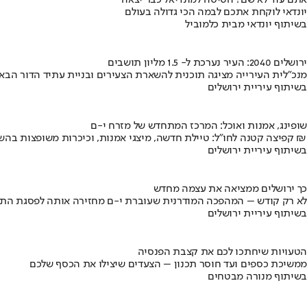
אתם עוד לא שם? הטיסה למונדיאל כבר יצאה
יונדאי לוקחת אתכם לבמה הכי גדולה בעולם
בשיתוף יונדאי מבית כלמוביל
ירושלים 2040: העיר נערכת ל- 1.5 מליון תושבים
מנכ"לית העירייה מציגה תוכנית להשארת הצעירים ובניית עתיד הדור הבא
בשיתוף עיריית ירושלים
שופינג, אמנות ואוכל: המרכז המתחדש של מזרח י-ם
קפיצה קטנה לחו"ל: טיילת חדשה, מיצגי אמנות, וכיכרות משופצות בהשקעה של 100 מיליון ₪
בשיתוף עיריית ירושלים
כך ירושלים ממציאה את עצמה מחדש
לא רק קודש – המהפכה המודרנית שעוברת י-ם מחזירה אותה לפסגת התי
בשיתוף עיריית ירושלים
הטעויות שיחתכו לכם את קצבת הפנסיה
ממשיכת כספים ועד חוסר תכנון – הצעדים שיצילו את הכסף שלכם
בשיתוף מנורה מבטחים