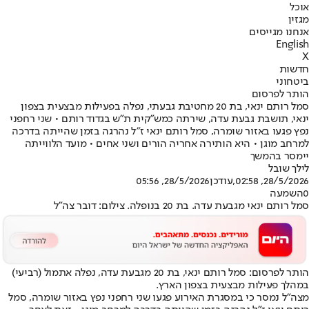
אוכל
מגזין
אנחנו מגייסים
English
X
חדשות
ביטחוני
הותר לפרסום
סמל רותם ינאי, בת 20 מחטיבת גבעתי, נפלה בפעילות מבצעית בצפון
ינאי, תושבת גבעת עדה, שירתה כמש"קית ת"ש בגדוד רותם • שני רחפני
נפץ פגעו באזור שומרה, סמל רותם ינאי ז"ל נהרגה בזמן שהייתה בדרכה
למרחב מוגן • היא הותירה אחריה הורים ושני אחים • מועד הלווייתה
יימסר בהמשך
לילך שובל
28/5/2026, 02:58
,עודכן
28/5/2026, 05:56
0
השמעה
סמל רותם ינאי מגבעת עדה. בת 20 בנופלה. צילום: דובר צה"ל
הותר לפרסום: סמל רותם ינאי, בת 20 מגבעת עדה, נפלה אתמול (רביעי)
במהלך פעילות מבצעית בצפון הארץ.
מצה"ל נמסר כי במסגרת האירוע פגעו שני רחפני נפץ באזור שומרה, סמל