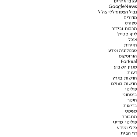
עקבו אחרינו
G
o
o
g
l
e
News
גבול הצפון
חללי צה"ל
מדורים
ספורט
תרבות ובידור
לייף סטייל
אוכל
תיירות
טכנולוגיה ומדע
הורוסקופ
ForReal
מגזין השבוע
דעות
חדשות בארץ
חדשות בעולם
פוליטי
ביטחוני
חינוך
בריאות
משפט
תחבורה
פוליטי-מדיני
כללי ומידע
דף הבית