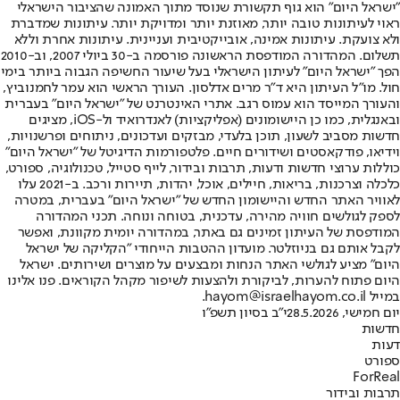
"ישראל היום" הוא גוף תקשורת שנוסד מתוך האמונה שהציבור הישראלי
ראוי לעיתונות טובה יותר, מאוזנת יותר ומדויקת יותר. עיתונות שמדברת
ולא צועקת. עיתונות אמינה, אובייקטיבית ועניינית. עיתונות אחרת וללא
תשלום. המהדורה המודפסת הראשונה פורסמה ב-30 ביולי 2007, וב-2010
הפך "ישראל היום" לעיתון הישראלי בעל שיעור החשיפה הגבוה ביותר בימי
חול. מו"ל העיתון היא ד"ר מרים אדלסון. העורך הראשי הוא עמר לחמנוביץ,
והעורך המייסד הוא עמוס רגב. אתרי האינטרנט של "ישראל היום" בעברית
ובאנגלית, כמו כן היישומונים (אפליקציות) לאנדרואיד ול-iOS, מציגים
חדשות מסביב לשעון, תוכן בלעדי, מבזקים ועדכונים, ניתוחים ופרשנויות,
וידיאו, פודקאסטים ושידורים חיים. פלטפורמות הדיגיטל של "ישראל היום"
כוללות ערוצי חדשות ודעות, תרבות ובידור, לייף סטייל, טכנולוגיה, ספורט,
כלכלה וצרכנות, בריאות, חיילים, אוכל, יהדות, תיירות ורכב. ב-2021 עלו
לאוויר האתר החדש והיישומון החדש של "ישראל היום" בעברית, במטרה
לספק לגולשים חוויה מהירה, עדכנית, בטוחה ונוחה. תכני המהדורה
המודפסת של העיתון זמינים גם באתר, במהדורה יומית מקוונת, ואפשר
לקבל אותם גם בניוזלטר. מועדון ההטבות הייחודי "הקליקה של ישראל
היום" מציע לגולשי האתר הנחות ומבצעים על מוצרים ושירותים. ישראל
היום פתוח להערות, לביקורת ולהצעות לשיפור מקהל הקוראים. פנו אלינו
במייל hayom@israelhayom.co.il.
יום חמישי, 28.5.2026
י"ב בסיון תשפ"ו
חדשות
דעות
ספורט
ForReal
תרבות ובידור