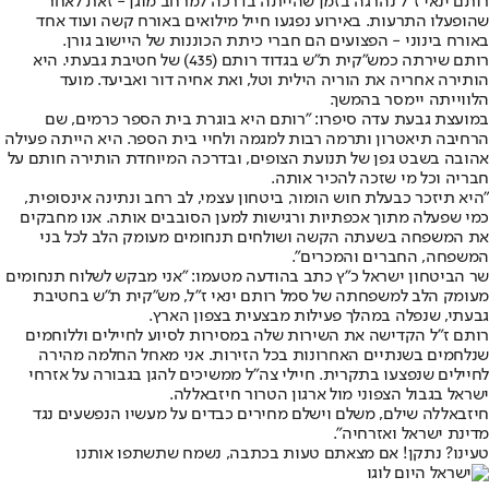
רותם ינאי ז"ל נהרגה בזמן שהייתה בדרכה למרחב מוגן - זאת לאחר
שהופעלו התרעות. באירוע נפגעו חייל מילואים באורח קשה ועוד אחד
באורח בינוני - הפצועים הם חברי כיתת הכוננות של היישוב גורן.
רותם שירתה כמש"קית ת"ש בגדוד רותם (435) של חטיבת גבעתי. היא
הותירה אחריה את הוריה הילית וטל, ואת אחיה דור ואביעד. מועד
הלווייתה יימסר בהמשך.
במועצת גבעת עדה סיפרו: "רותם היא בוגרת בית הספר כרמים, שם
הרחיבה תיאטרון ותרמה רבות למגמה ולחיי בית הספר. היא הייתה פעילה
אהובה בשבט גפן של תנועת הצופים, ובדרכה המיוחדת הותירה חותם על
חבריה וכל מי שזכה להכיר אותה.
"היא תיזכר כבעלת חוש הומור, ביטחון עצמי, לב רחב ונתינה אינסופית,
כמי שפעלה מתוך אכפתיות ורגישות למען הסובבים אותה. אנו מחבקים
את המשפחה בשעתה הקשה ושולחים תנחומים מעומק הלב לכל בני
המשפחה, החברים והמכרים".
שר הביטחון ישראל כ"ץ כתב בהודעה מטעמו: "אני מבקש לשלוח תנחומים
מעומק הלב למשפחתה של סמל רותם ינאי ז"ל, מש"קית ת"ש בחטיבת
גבעתי, שנפלה במהלך פעילות מבצעית בצפון הארץ.
רותם ז"ל הקדישה את השירות שלה במסירות לסיוע לחיילים וללוחמים
שנלחמים בשנתיים האחרונות בכל הזירות. אני מאחל החלמה מהירה
לחיילים שנפצעו בתקרית. חיילי צה"ל ממשיכים להגן בגבורה על אזרחי
ישראל בגבול הצפוני מול ארגון הטרור חיזבאללה.
חיזבאללה שילם, משלם וישלם מחירים כבדים על מעשיו הנפשעים נגד
מדינת ישראל ואזרחיה".
טעינו? נתקן! אם מצאתם טעות בכתבה, נשמח שתשתפו אותנו