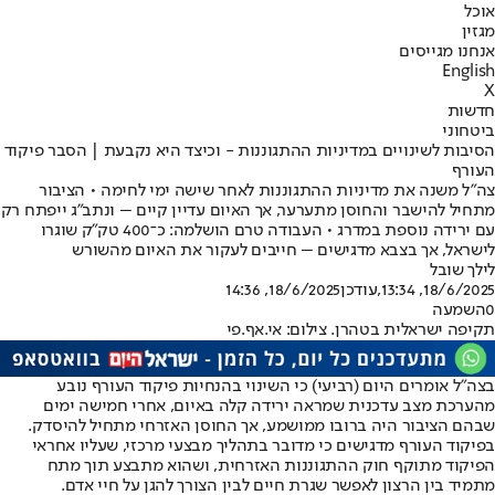
אוכל
מגזין
אנחנו מגייסים
English
X
חדשות
ביטחוני
הסיבות לשינויים במדיניות ההתגוננות - וכיצד היא נקבעת | הסבר פיקוד
העורף
צה"ל משנה את מדיניות ההתגוננות לאחר שישה ימי לחימה • הציבור
מתחיל להישבר והחוסן מתערער, אך האיום עדיין קיים – ונתב"ג ייפתח רק
עם ירידה נוספת במדרג • העבודה טרם הושלמה: כ־400 טק"ק שוגרו
לישראל, אך בצבא מדגישים – חייבים לעקור את האיום מהשורש
לילך שובל
18/6/2025, 13:34
,עודכן
18/6/2025, 14:36
0
השמעה
תקיפה ישראלית בטהרן. צילום: אי.אף.פי
בצה"ל אומרים היום (רביעי) כי השינוי בהנחיות פיקוד העורף נובע
מהערכת מצב עדכנית שמראה ירידה קלה באיום, אחרי חמישה ימים
שבהם הציבור היה ברובו ממושמע, אך החוסן האזרחי מתחיל להיסדק.
בפיקוד העורף מדגישים כי מדובר בתהליך מבצעי מרכזי, שעליו אחראי
הפיקוד מתוקף חוק ההתגוננות האזרחית, ושהוא מתבצע תוך מתח
מתמיד בין הרצון לאפשר שגרת חיים לבין הצורך להגן על חיי אדם.