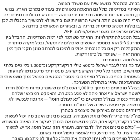
בבית, ומתנהל בנושא שיח עם משרד האוצר.
השינוי במדיניות כולל גם התאמה גיאוגרפית: בעוד שבמרכז הארץ, בגוש
דן, חיפה והדרום נרשמה תדירות ירי גבוהה – דווקא בגבולות ובפריפריה
הירי היה מועט יותר, וראשי הרשויות שם ביקשו לא להמשיך בהגבלות. לכן
בגבולות תונהג מדיניות בדרגה 2, ובאזורים המאוימים בדרגה 3.
טילים איראניים בשמי ישראל,צילום: AFP
בכל הנוגע להתקהלויות, ההיתר משתנה לפי רמת המדיניות. ההבדל בין
מדרג 2 ל־3 הוא במספר האנשים שיכולים להתקהל, ובכל מקרה מותרת
התקהלות רק אם כל הנוכחים יכולים להיכנס למרחב מוגן תקני תוך זמן
ההתראה – שעומד על כ־10 דקות.
המלחמה במספרים
עד כה נורו לעבר ישראל כ־400 טילי קרקע־קרקע וכ־1,000 כלי טיס בלתי
מאוישים. מתוך כלל טילי הקרקע־קרקע, מעט יותר מ־20 גרמו לפגיעות
בשטחים בנויים. בצה"ל מציינים כי מספר הנפגעים בפועל נמוך משמעותית
מההערכות שהיו בתחילת המערכה.
בצה"ל מוסיפים כי מתוך כ־1,000 הכטב"מים ששוגרו, פחות מ־200 חדרו
לשטח ישראל. אף אחד מהם לא פגע במטרה, והאפקט המבצעי שלהם
הוגדר כנמוך. בצה"ל מדגישים כי "לא לעולם חוסן" – אך נכון לעכשיו, לא
נרשמה אף פגיעה ישירה של כטב"ם במטרה.
דיווחים נוספים באיראן על פיצוצים בטהרן
צה"ל עוד צריך להשלים את העבודה. בצבא מבינים היטב מה יכול לעשות
טיל קרקע־קרקע אחד, ולכן מדגישים את הצורך לעקור את האיום מהשורש
– "כולם מבינים את זה". לדבריהם, העורף חזק ובעל חוסן, אך יש למשוך
עוד קצת, כל עוד נדרש, כדי לאפשר טיפול יסודי באיום.
בצה"ל מציינים כי לא ניתן לפתוח את נתב"ג כל עוד לא מתבצע מעבר