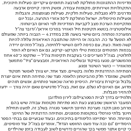
מדיניות ההתגוננות מחולקת לארבעה תחומים עיקריים: פעילות חינוכית,
התקהלויות ושירותים, מקומות עבודה, ומשק חיוני. קיימים ארבעה
מדרגים: ללא מגבלות, פעילות חלקית, פעילות מצומצמת, והגבלות
ופעילות מינימלית. ישראל מחולקת ל־30 אזורי התרעה, ובכל יום
מתקיימת הערכת מצב לקביעת המדיניות לפי האיום הביטחוני.
אילוסטרציה בנושא תקיפות חיל האוויר במרכז איראן//דובר צה"ל
המערכה נפתחה ביום שישי בשעה 2:55 במדרג 4 – הגבוה ביותר, שמעולם
לא הופעל עד כה. ההבנה אז הייתה שהתגובה האיראנית עלולה להיות
קשה מאוד. כעת, עם כניסה ליום השישי ללחימה, בצה"ל מזהים ירידה
בכמות המטחים ובכמות טילי הקרקע-קרקע, גם אם האיום לא הוסר
לחלוטין. בצה"ל מעריכים כי בעקבות תקיפות צה"ל – שתקפו כ־40 אחוז
מהמשגרים, פגעו בפיקוד ובשליטה האיראנית, ומבצעים "ציד" מתמשך
מהאוויר – כושר השיגור נפגע.
הפתיחה ההדרגתית מלווה בקשיים. מצד אחד, יש צורך לאפשר תפקוד
למשק, שמוגדר חלק מהביטחון הלאומי. מצד שני, פתיחה תחת איום יוצרת
בלבול וביקורת ציבורית. הניסיון מראה שכאשר פותחים, אנשים תוהים
מדוע, אם האיום לא נעלם. עם זאת, בצה"ל מדגישים שאם יהיה צורך – ידעו
להחזיר מגבלות.
תלמידים בדרך לבית הספר,צילום: לירון מולדובן
המעבר הראשון שמבוצע כעת הוא פתיחת מקומות עבודה שיש בהם
מרחב מוגן תקני. מערכת החינוך תישאר סגורה בשלב זה, למעט תחילת
חינוך בלתי פורמלי במקומות ממוגנים, ופתיחה הדרגתית של החינוך
המיוחד. מחר יסתיימו הלימודים בתיכונים, ובעוד שבועיים גם בבתי הספר
היסודיים "גם ככה עוד מעט החופש הגדול", אומרים בצה"ל. עוד מוסיפים,
כי קיים אתגר ממשי בכך שהורים נדרשים לשוב לעבודה בזמן שהילדים