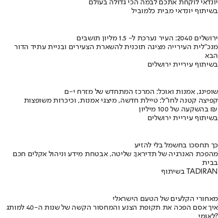
יונדאי לוקחת אתכם לבמה הכי גדולה בעולם
בשיתוף יונדאי מבית כלמוביל
ירושלים 2040: העיר נערכת ל- 1.5 מליון תושבים
מנכ"לית העירייה מציגה תוכנית להשארת הצעירים ובניית עתיד הדור
הבא
בשיתוף עיריית ירושלים
שופינג, אמנות ואוכל: המרכז המתחדש של מזרח י-ם
קפיצה קטנה לחו"ל: טיילת חדשה, מיצגי אמנות, וכיכרות משופצות
בהשקעה של 100 מיליון ₪
בשיתוף עיריית ירושלים
כך תחסכו בחשמל בלי להזיע
מהפכת האנרגיה של תדיראן: שליטה, אבטחת מידע וניהול אקלים חכם
בבית
בשיתוף TADIRAN
מאחורי הקלעים של הטעם הישראלי
איך אסם הפכה את תקופת הצנע והמחסור הקשה של שנות ה-40 למותג
לאומי?