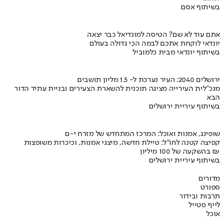
בשיתוף אסם
אתם עוד לא שם? הטיסה למונדיאל כבר יצאה
יונדאי לוקחת אתכם לבמה הכי גדולה בעולם
בשיתוף יונדאי מבית כלמוביל
ירושלים 2040: העיר נערכת ל- 1.5 מליון תושבים
מנכ"לית העירייה מציגה תוכנית להשארת הצעירים ובניית עתיד הדור
הבא
בשיתוף עיריית ירושלים
שופינג, אמנות ואוכל: המרכז המתחדש של מזרח י-ם
קפיצה קטנה לחו"ל: טיילת חדשה, מיצגי אמנות, וכיכרות משופצות
בהשקעה של 100 מיליון ₪
בשיתוף עיריית ירושלים
מדורים
ספורט
תרבות ובידור
לייף סטייל
אוכל