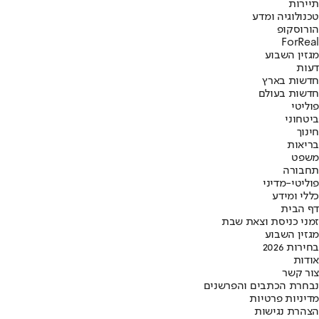
תיירות
טכנולוגיה ומדע
הורוסקופ
ForReal
מגזין השבוע
דעות
חדשות בארץ
חדשות בעולם
פוליטי
ביטחוני
חינוך
בריאות
משפט
תחבורה
פוליטי-מדיני
כללי ומידע
דף הבית
זמני כניסת וצאת שבת
מגזין השבוע
בחירות 2026
אודות
צור קשר
נבחרת הכתבים והפרשנים
מדיניות פרטיות
הצהרת נגישות