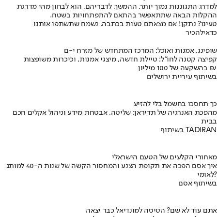
למדרג התגוננות נמוך יותר. ההמשך, לדבריהם, הוא לבחון מהי מדרגת
ההקלות הבאה שתתאפשר בהתאם להתפתחויות בשטח.
טעינו? נתקן! אם מצאתם טעות בכתבה, נשמח שתשתפו אותנו
כדאי
להכיר
שופינג, אמנות ואוכל: המרכז המתחדש של מזרח י-ם
קפיצה קטנה לחו"ל: טיילת חדשה, מיצגי אמנות, וכיכרות משופצות
בהשקעה של 100 מיליון ₪
בשיתוף עיריית ירושלים
כך תחסכו בחשמל בלי להזיע
מהפכת האנרגיה של תדיראן: שליטה, אבטחת מידע וניהול אקלים חכם
בבית
בשיתוף TADIRAN
מאחורי הקלעים של הטעם הישראלי
איך אסם הפכה את תקופת הצנע והמחסור הקשה של שנות ה-40 למותג
לאומי?
בשיתוף אסם
אתם עוד לא שם? הטיסה למונדיאל כבר יצאה