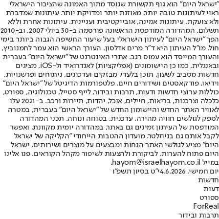
"ישראל היום" הוא גוף תקשורת שנוסד מתוך האמונה שהציבור הישראלי
ראוי לעיתונות טובה יותר, מאוזנת יותר ומדויקת יותר. עיתונות שמדברת
ולא צועקת. עיתונות אמינה, אובייקטיבית ועניינית. עיתונות אחרת וללא
תשלום. המהדורה המודפסת הראשונה פורסמה ב-30 ביולי 2007, וב-2010
הפך "ישראל היום" לעיתון הישראלי בעל שיעור החשיפה הגבוה ביותר בימי
חול. מו"ל העיתון היא ד"ר מרים אדלסון. העורך הראשי הוא עמר לחמנוביץ,
והעורך המייסד הוא עמוס רגב. אתרי האינטרנט של "ישראל היום" בעברית
ובאנגלית, כמו כן היישומונים (אפליקציות) לאנדרואיד ול-iOS, מציגים
חדשות מסביב לשעון, תוכן בלעדי, מבזקים ועדכונים, ניתוחים ופרשנויות,
וידיאו, פודקאסטים ושידורים חיים. פלטפורמות הדיגיטל של "ישראל היום"
כוללות ערוצי חדשות ודעות, תרבות ובידור, לייף סטייל, טכנולוגיה, ספורט,
כלכלה וצרכנות, בריאות, חיילים, אוכל, יהדות, תיירות ורכב. ב-2021 עלו
לאוויר האתר החדש והיישומון החדש של "ישראל היום" בעברית, במטרה
לספק לגולשים חוויה מהירה, עדכנית, בטוחה ונוחה. תכני המהדורה
המודפסת של העיתון זמינים גם באתר, במהדורה יומית מקוונת, ואפשר
לקבל אותם גם בניוזלטר. מועדון ההטבות הייחודי "הקליקה של ישראל
היום" מציע לגולשי האתר הנחות ומבצעים על מוצרים ושירותים. ישראל
היום פתוח להערות, לביקורת ולהצעות לשיפור מקהל הקוראים. פנו אלינו
במייל hayom@israelhayom.co.il.
יום חמישי, 4.6.2026
י"ט בסיון תשפ"ו
חדשות
דעות
ספורט
ForReal
תרבות ובידור