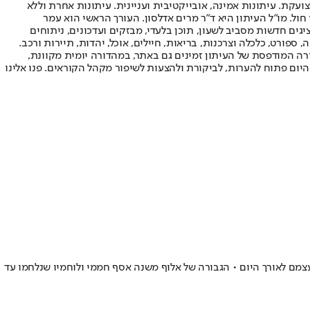
ועקת. עיתונות אמינה, אובייקטיבית ועניינית. עיתונות אחרת וללא
עור החשיפה הגבוה ביותר בימי חול. מו"ל העיתון היא ד"ר מרים אדלסון. העורך הראשי הוא עמר
 והעורך המייסד הוא עמוס רגב. אתרי האינטרנט של "ישראל היום" בעברית ובאנגלית, כמו כן היישומונים (אפליקציות) לאנדרואיד ול-iOS, מציגים חדשות מסביב לשעון, תוכן בלעדי, מבזקים ועדכונים, ניתוחים
, ספורט, כלכלה וצרכנות, בריאות, חיילים, אוכל, יהדות, תיירות ורכב.
דורה המודפסת של העיתון זמינים גם באתר, במהדורה יומית מקוונת,
היום פתוח להערות, לביקורת ולהצעות לשיפור מקהל הקוראים. פנו אלינו
 על עצמם לאורך היום • הגבורה של אלוף משנה אסף חממי ולוחמיו שנלחמו עד