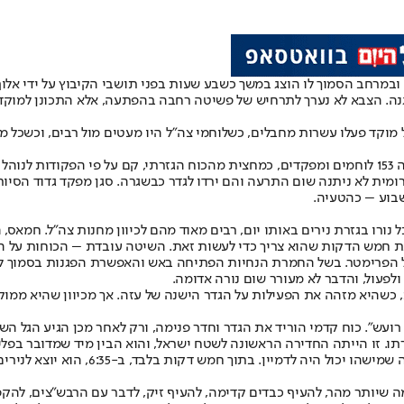
ה. הצבא לא נערך לתרחיש של פשיטה רחבה בהפתעה, אלא התכונן למוקד א
אלצה להתמודד עם 14 מוקדי לחימה, כשבכל מוקד פעלו עשרות מחבלים, כשלוחמי צה"ל היו מעטים
רומית לא ניתנה שום התרעה והם ירדו לגדר כבשגרה. סגן מפקד גדוד הסיור
בוע – כהטעיה.
מתחילים בחמאס בירי מאסיבי של רקטות. יותר מ-700 בסך הכל נורו בגזרת נירים באותו יום, רבים מאוד מ
ל את חמש הדקות שהוא צריך כדי לעשות זאת. השיטה עובדת – הכוחות על 
כשהיא מזהה את הפעילות על הגדר הישנה של עזה. אך מכיוון שהיא ממוקד
ועש". כוח קדמי הוריד את הגדר וחדר פנימה, ורק לאחר מכן הגיע הגל ה
רתו. זו הייתה החדירה הראשונה לשטח ישראל, והוא הבין מיד שמדובר בפ
 היה לדמיין. בתוך חמש דקות בלבד, ב-6:35, הוא יוצא לנירים.
מה שיותר מהר, להעיף כבדים קדימה, להעיף זיק, לדבר עם הרבש"צים, להקפ