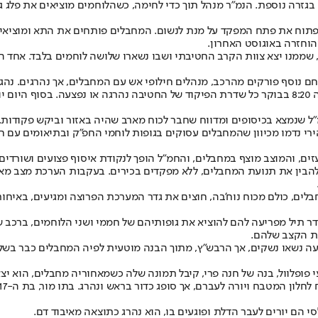
 בגזרה נוספת. הנמ"ר מנהל תוך כדי לחימה, כשהלוחמים מוציאים את פלג 
לפתוח את פתח המפקד על מנת לנשום. המחבלים פותחים את התא ומוציאי
הוחזרה באוגוסט האחרון.
", שממנו יצא צוות הקרב החטיבתי ושבו נשארו שלושה לוחמים בלבד. אחד ה
ולוחם נוסף פורקים מהרכב, מנהלים חילופי אש עם המחבלים, אך נהרגים. נ
י נדמו מכיוון שהמחבלים עסוקים בגופות לוחמי החפ"ק ובתיאומים עם ח
ים, והמוצב מוצף במחבלים, והחמ"ל הופך לנקודת איסוף פצועים ושורדים.
להבין את תנועת המחבלים, ללא מפקדים בכירים. בעקבות הערכת מצב מא
דר תיל מפריעה להם להוציא את גופותיהם של חממי ושני הלוחמים, ברכב 
את הקצב שלהם.
ת של הקיבוץ לא מתפקדת. מתוך 12 החברים, רק שבעה נשאו נשקים, אך הרבש"ץ, מתוך הבנה מוטעית
י הם יורים לעבר הדלת ופוגעים בו, הוא נהרג כתוצאה מאיבוד דם.