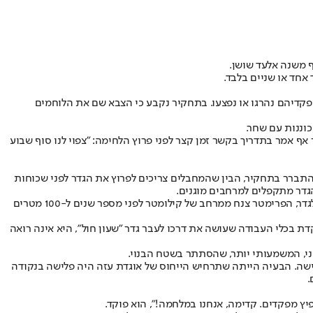
חד או שניים בלבד.
 מול רבים, וכשכל מפקדיהם נהרגו או נפצעו. בתחקיר נקבע כי הצבא שם את הלוחמים
 אף אמר בתדריך בקשר זמן קצר לפני פרוץ הלחימה: "צפוי לנו סוף שבוע
הם לכיוון מחנות צה"ל. חמאס, התברר בתחקיר, הבין שהמחבלים צריכים לפרוץ את הגדר לפני שכוחות
הגדר מתקפלים למרחבים מוגנים.
בשעה 6:30, דקה בלבד לאחר מכן, מזהה תצפיתנית טרקטור חוצה את גבול הפרימטר. בשל החמרת הנחיות הפתיחה באש והאפשרת הפגנות בסמוך לגדר, הפרימטר צנח ממרחב של קילומטר לפני מספר שנים ל-100 מטרים
ת בכלי העבודה שעושה את דרכו לעבר גדר "שעון חול", היא אינה רואה
שני, המשמעותי יותר, שהסתתר בשטח הבנוי.
לישה. הבעיה הייתה שתרחיש הייחוס של אוגדת עזה היה פלישה בנקודה
יץ מפקדים. קדימה, אנחנו במלחמה!", הוא פוקד.