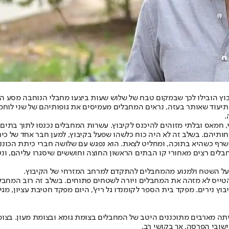
ץ הובילו לכך שבמקום טבח של שלוש שעות ביצעו מחבלי הנוחבה מסע הר
לכיוון עזה. בתיעוד שאותר בעזה, נראים המחבלים מעמיסים את גופותיהם של שני ל
.
ותיהם. בשלב זה לא היה כוח כלשהו שפעל בקיבוץ, למען חבר אחד של כית
לים רצים מאחורי קו הבתים הראשון החוצה וחוששים שיסגרו עליהם, ונ
טייס לא מזהה את המחבלים ויורה לשטחים פתוחים. בשלב זה רוב המחבל
ן לקיבוץ נירים. מפקד בית הספר לקומנדו גל ריץ', היום מפקד חטיבת עציון, 
יתה מארבים מתוכננים היטב של המחבלים בצומת גומא ובצומת מעון. בצומ
ישובי הפרסה, אך בקושי רב.