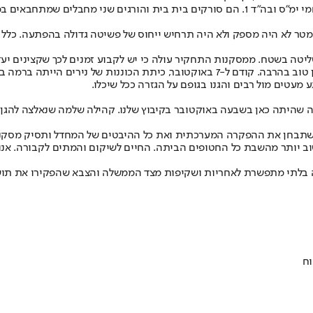
ימטר לא היה מספק ולא היה תרחיש ייחוס של פשיטה גדולה בהפתעה. כלל 
שליטה בשטח. ממסקנות התחקיר עולה כי יש לקבוע זמנים לכך שקצינים יעז
בתחקיר עלה עוד כי יש להכפיל את כמות כיתות הכוננות ולאמן אותן באופן טוב בהרבה. קודם
מעטים מול רבים והגנו בגופם על הגזרה ככל שיכלו.
 שהיתה כאן בשבעה באוקטובר בקיבוץ שלנו. קהילה שלמה שנאלצה להגן על
תבחן את ההפקרה המערכתית ואת כל ההיבטים של המחדל ותסיק מסקנות
בר חשוב יותר מהשבת כל החטופים הביתה. החיים לשיקום והמתים לקבורה.
ה בלתי מתפשרת לאחריות ושקיפות מצד הממשלה והצבא שהפקירו את תושבי
וח