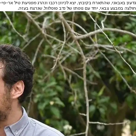
גדעון באבאני, שהתארח בקיבוץ, יצא לכיוון רכבו ונהרג מפגיעת טיל אר-פי-ג'י
חולצה במבצע צבאי, יחד עם גופתו של נדב פופלוול, שנרצח בעזה.