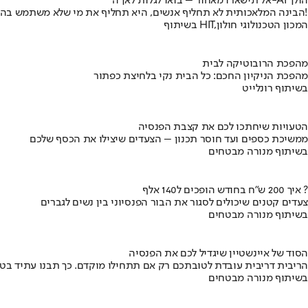
אל תישארו מאחור – בואו לגלות לאן ה-AI הולך
הבינה המלאכותית לא תחליף אנשים, היא תחליף את מי שלא משתמש בה!
בשיתוף HIT,המכון הטכנולוגי חולון
מהפכת הרובוטיקה לבית
מהפכת הניקיון החכם: כל הבית נקי בלחיצת כפתור
בשיתוף רונלייט
הטעויות שיחתכו לכם את קצבת הפנסיה
ממשיכת כספים ועד חוסר תכנון – הצעדים שיצילו את הכסף שלכם
בשיתוף מנורה מבטחים
איך 200 ש"ח בחודש הופכים ל140 אלף ?
צעדים קטנים שיכולים לסגור את הבור הפנסיוני בין נשים לגברים
בשיתוף מנורה מבטחים
הסוד של איינשטיין שיגדיל לכם את הפנסיה
הריבית דריבית עובדת לטובתכם רק אם תתחילו מוקדם. כך תבנו עתיד בט
בשיתוף מנורה מבטחים