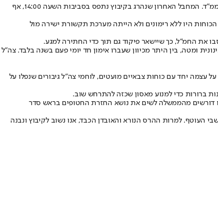
בשעה 13:37 מגיעה לקיבוץ מחלקה של גדוד ביסל"ח, בהמשך מגיעים גם לוחמי ימ"ס ובה"ד 1. הם סורקים בית בית והורגים שני מחבלים שמתחבאים בממ"ד. המחבל האחרון שנהרג בקיבוץ נתפס בסביבות השעה 14:00, אף
הכוחות היו ללא רימונים ולא הייתה מערכת תקשורת ישירה מול
בו את החמ"ל, כך שיישאר פיקוד גם תוך כדי החתירה למגע.
 ל-7 באוקטובר, כיתת הכוננות של נירים הייתה ברמה בינונית ומטה, בין היתר מכיוון שעברו אימון חד יומי פעם בשנה בלבד. צה"ל
 עצמה יחד עם כוחות צבאיים מועטים, לוחמי צה"ל גיבורים שנפלו על
 ברורות כדי למנוע מאסון שכזה להתרחש שוב.
 אנו דורשים מהממשלה לשים את נושא החזרת החטופים בראש סדר
 העוטף. למרות ההרס הנורא והאובדן הכבד, אנו נשוב לקיבוץ ונבנה