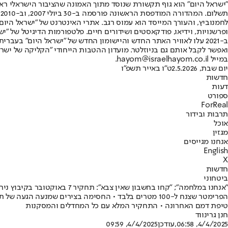
"ישראל היום" הוא גוף תקשורת שנוסד מתוך האמונה שהציבור הישראלי ראוי 
ת
ופרשנויות, וידיאו, פודקאסטים ושידורים חיים. פלטפורמות הדיגיטל של "ישרא
ב-2021 עלו לאוויר האתר החדש והיישומון החדש של "ישראל היום" בע
ואפשר לקבל אותם גם בניוזלטר. מועדון ההטבות הייחודי "הקליקה של ישרא
במייל hayom@israelhayom.co.il.
יום שבת, 2.5.2026
ט"ו באייר תשפ"ו
חדשות
דעות
ספורט
ForReal
תרבות ובידור
אוכל
מגזין
אנחנו מגייסים
English
X
חדשות
ביטחוני
"אנחנו במלחמה"; "קחו בחשבון שאין צבא": תחקיר 7 באוקטובר בקיבוץ נירים | כל הפרטים
הפרימטר שצנח ל-100 מטרים בלבד • החסימה בצירים שמנ
טיפת דמם האחרונה • התחקיר המלא עם כל המחדלים והמסקנות
חנן גרינווד
4/4/2025, 06:58
,עודכן
4/4/2025, 09:59