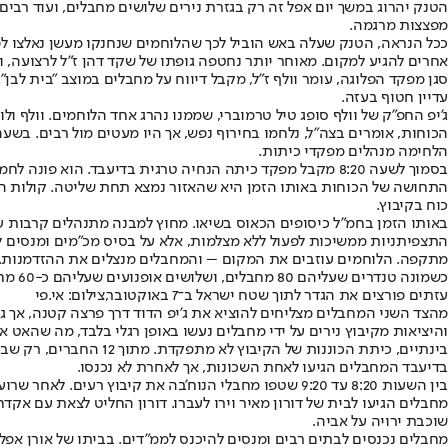
הטנק יהרוג במשך יום אפל זה רק בגזרת נירים שלושים מחבלים, ועוד רבים
מפצצות מרגמה.
ככל הנראה, הטנק שעלה באש הוביל לכך שהלוחמים שנחנקו מעשן נאלצו 
אחרים להגיע למקום. מאוחר יותר נחטפה גופתו של שקד דהן ז"ל לרצועה, ו
סגן מפקד הפלוגה, עומר וולף ז"ל, מקבל דיווח על מחבלים במוצב "בית לבן
עדיין חטוף בעזה.
ג'יפ החפ"ק של וולף סופג טיל טרמוברי, שממנו נהרג אחד הלוחמים. וולף 
הלחימה מנהלים מפקדי כיתות.
בסמוך לשעה 8:20 מקבל מפקד כיתה הנחיה טרגית בדיעבד. הוא פונה לחמ"ל שנמצא בכיסופים ומדווח שחבר לכוח מארב שהיה באזור וביקש פקודות.
התחושה של הכוחות באותו הזמן היא שהאזור נמצא תחת שליטה. קולות היר
כוח בקיבוץ.
באותו הזמן בחמ"ל כיסופים הכאוס בשיאו. מחוץ למבנה מתנהלים קרבות עז
התצפיתניות ממשיכות לפעול ללא מצלמות, אלא על בסיס מכ"מים ומנסים 
מתקפה. הלוחמים עוזבים את המקום – והמחבלים מנצלים את ההזדמנות.
כשמונה טנדרים שעליהם 80 מחבלים, ושלושים אופנועים שעליהם כ-60 מחבלים, כולם מכוח נוח'בה, חוצים את גדר המערכת הפרוצה ומגיעים, באיחור של שעתיים מבחינתם, לקיבוץ נירים.
עזתים פורצים את הגדר לתוך שטח ישראל ב־7 באוקטובר,צילום: אי.פי
מהצד השני המחבלים מצליחים להוציא את ג'יפ הדוד דרך פרצה קטנה, אך ג
והיציאות מקיבוץ נירים על ידי מחבלים נעשו באופן רגלי בלבד, מה שהאט 
בינתיים, כיתת הכוננו
בדיעבד המחבלים הגיעו לאחת השכונות, אך לאחרת לא נכנסו.
בין השעות 8:20 עד 9:20 שטפו מחבלי הנוח'בה את קיבוץ רעים. לאחר שרועי פופלוול, בנה של חנה פרי, קיבל תמונה שלה כשמאחוריה מחבלים, הוא יצא לכיוון ביתה – ונרצח.
שוכבת ירויה על אביה.
מחבלים נכנסים לבתים רבים ומנסים להיכנס לממ"דים. בביתו של אורן אפלס