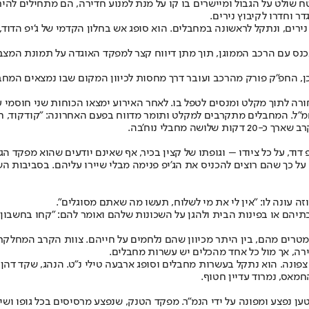
קיבוץ נירים, ונתקל לראשונה במחבלים. הוא סופג אש בחלון הקדמי של ג'יפ 
ורה לתוך מקלט ומנסים לטפל בו. לאחר האירוע ימצאו הכוחות שני חוסמי 
"ל. המחבלים מתקרבים למקלט ותומר מדווח בפעם האחרונה: "קודקוד, חיי
דו – וגופתו של קצין בכיר, אף שאינם יודעים שהוא מפקד הגזרה. מסיבה זו, בין השעה 7:10
 עונה לו: "אין לי את מי לשלוח, תעשו מה שאתם מסוגלים".
הם או בפינות הבית ולהגן על השכונות שלהם ואומר להם: "קחו בחשבון שא
כוחות שנלחמים על הגדר אינם מודעים לדרמה בקיבוץ שממוקם כ-1,800 מטרים מהם, בין היתר מכיוון שהם נלחמ
ירה, אך מול כל אחד מהכלים יש עשרות מחבלים.
פונה. הוא נתקל בעשרות מחבלים וסופג ארבעה טילי נ"ט. הנהג, שקד דהן ז"ל
מאס, נמרוד עדיין חטוף.