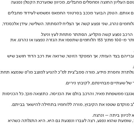
גופם העליון החוצה ומחסלים מחבלים, מכיוון שמערכת הקטלן נפגעה
ם אותם. הטנק הבוער מככב בסרטוני החמאס ומשמש לעידוד מחבלים
לוחמים נהרג, שני נפצע קשה אך הצליח להסתתר. השלישי, עידן אלכסנדר,
הג הרכב נפצע קשה מקליע, הסתתר מתחת לעץ וניצל.
הכוחות, אומרים בצה"ל, נלחמו בחירוף נפש, אך היו מעטים מול רבים. בשעה 8:20 בבוקר כל שדרת הפיקוד של החטיבה נהרגה או נפצעה. בסוף היום יותר מ-100 מתוך 153 הלוחמים שתפסו את הגזרה נפצעו או נהרגו. את
בריהם בצד העזתי, אך המפקד הזוטר, שרואה את רכב הדוד חושב שיש
ולתרת וחסרת מידע, מורה סמב"צית למ"כ להגיע למוצב מו"פ שנמצא תחת
שגנבו ממשפחת מאיר, והרכב בולם את הכניסה. כתוצאה מכך, כל הכניסות
 לפיה המחבלים כבר בשלב מוקדם שטפו את הקיבוץ, מורה ללוחמיו בתחילה להישאר בביתם.
מחבלים הגיעו לבית של דורון מאיר וירו לעברו. דורון החליט לצאת עם אקדח לחלון המטבח ויורה לעברם, אך סופג כדור בראש ונהרג. בתו מור, בת ה-17, שומעת שהוא נפגע, רצה לעברו ונפגעת גם היא. היא התגלתה כשהיא