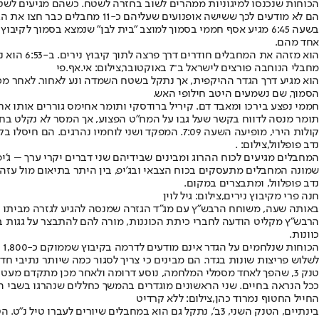
הם לא מודעים לכך ששישה אופנועים שעליהם כ-11 מחבלים כבר חצו את הגדר וחדרו לקיבוץ נירים.
בשעה 6:45 מגיע אסף חממי בסמוך למוצב "בית לבן" שנמצא בסמוך ל
אחד מהם.
הוא מזהה את המחבלים חודרים דרך פרצה לתוך קיבוץ נירים. ב-6:53 הוא נכנס עם הרכב הממוגן, תוך מתן דיווח קצר למפקד האוגדה על תמונת המצב.
מחבלי הנוחבה פורצים לישראל ב־7 באוקטובר,צילום: אי.אף.פי
הסמוך, שם נשמעים היטב חילופי האש.
חממי נפצע בירכו ומאבד דם. קיריל ברודסקי ותומר אחימס גוררים אותו אח
תומר מנסה לדווח בקשר שעל גבו על המח"ט הפצוע, אך המסר לא נקלט בחמ
קולות הירי, מופיעה השעה 7:09. המפקד ושני לוחמיו נהרגים. הם חיסלו בקרב שארך כ-20 דקות שלושה מחבלי נוח'בה.
נדב פופלוול,צילום: .
המחבלים מגיעים לכוח ההרוג ומבינים שבידיהם שני דברים יקרי ערך – ג'יפ דוד, על כל ציו
נדב פופלוול, ומתבצרים במקום.
חנה פרי מקיבוץ נירים,צילום: גיל לוין
באותה שעה, משוחח הרבש"ץ עם מג"ד הגזרה שמנסה להגיע לגזרה מביתו וזה
הרבש"ץ מקליט הודעה לחברי כיתת הכוננות, מורה להם להתבצר על גגות בתי
כוונות.
ה
לשלוש פריצות שונות בגדר. הם מבינים כי צריך לסגור כמה שיותר נתיבי חד
טנק 3, שהפך לאחד מסמלי המלחמה, נוסע דרומה ולאחר מכן מתקדם מעט צ
ככל הנראה בחיים. שני הראשונים מוגדרים בהמשך כחללים שנהרגו בשבי הח
החייל החטוף נמרוד כהן,צילום: ללא קרדיט
בינתיים, הטנק השני, 3ב', נתקל גם הוא במחבלים שיורים לעברו טיל נ"ט. הטען נפצע ומפונה על ידי הנמ"ר. מפקד הטנק, שנפצע מרסיסים בכל גופו ושידו שבורה, מסרב בתוקף להתפנות וממשיך לנהל את הקרב.