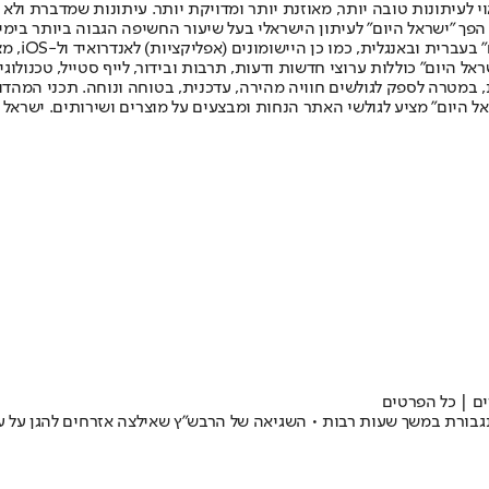
לעיתונות טובה יותר, מאוזנת יותר ומדויקת יותר. עיתונות שמדברת ולא צ
שלום. המהדורה המודפסת הראשונה פורסמה ב-30 ביולי 2007, וב-2010 הפך "ישראל היום" לעיתון הישראלי בעל שי
לחמנוביץ,
ל היום" כוללות ערוצי חדשות ודעות, תרבות ובידור, לייף סטייל, טכנולוגיה
ברית, במטרה לספק לגולשים חוויה מהירה, עדכנית, בטוחה ונוחה. תכני המה
ל היום" מציע לגולשי האתר הנחות ומבצעים על מוצרים ושירותים. ישראל 
עה הגעה של תגבורת במשך שעות רבות • השגיאה של הרבש"ץ שאילצה אזרחים להגן