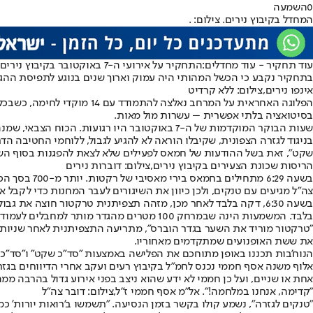
0
השמעה
המחדל בקיבוץ נירים. צילום: .
עוד תחקיר - עוד מחדלים:
התחקיר על אירועי ה-7 באוקטובר בקיבוץ נירים ובמרחב הסמוך לו הוצג במשך כשבע שעות בפני תושבי הקיבוץ על ידי אלוף משנה אלעד שושן.
בתחקיר נקבע כי הכשל המהותי היה עמוק וארוך שנים בנוגע לתפיסת ההגנ
אינפו נירים,צילום: ללא קרדיט
הפלוגה האחראית על המרחב נ
בסיטואציה בלתי אפשרית – עשרות מול מאות.
שעות הבוקר המוקדמות של ה-7 באוקטובר היו רגועות. הכוח הצבאי, שמנה 153 לוחמים ומפקדים, כמחצית מהכוח הגזרתי, קם על פי הפקודות לנוהל כוננות עם שחר.
בניגוד לגזרה הצפונית, שקיבלו הוראה לא להגיע לגבול, ללוחמי החטיבה הד
שקט", זאת בשל ההודעות של חמאס לפעילים שלא לצאת להפגנות בסוף הש
הריסות שכונת הצעירים בקיבוץ נירים,צילום: דוברות נירים
בשעה 6:29 
צה"ל מגיעים עם טנקים, ולכן כיוון את השיגורים לעבר המחנות כדי לקב
בלבד. המשמעות הינה שבמרחק 100 מטרים מהגדר מותר למחבלים לעמוד ולפעול, והדבר לא מעורר שום נורה אדומה.
"טרקטור מוריד את השער בגדר הוברס", מתריעה התצפיתנית לאחר שניות, 
את ששת האופנועים שמתקדמים מאחוריו.
הנוח'בות תכננו באופן מתוחכם את הפלישה באמצעות "סד"כ שקט" ו"סד"כ ר
אלוף משנה אסף חממי נכנס לחמ"ל בקיבוץ רעים ועקב אחרי הדיווחים בגז
אחת או שניים, ועל כן חממי לא ידע שהוא ניצב בפני אירוע גדול בהרבה ממה שמישהו יכול
"קדימה, אנחנו במלחמה!". אל"מ אסף חממי ז"ל,צילום: דובר צה"ל
"טנקים לגזרה", נשמע קולו בקשר בזמן הנסיעה. "תשמשו ב'רואות יורות' כ