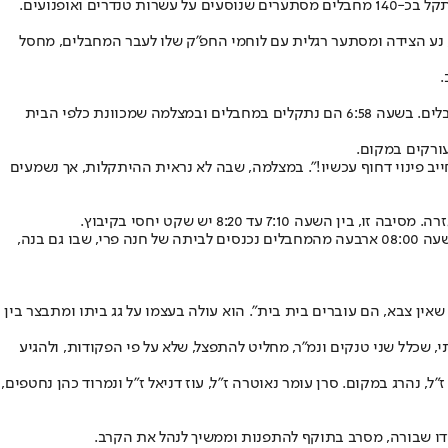
הכוחות שנכנסו למיגוניות ממהרים לשוב בחזרה לשטח. כשהם מגיעים לשטח שולט על הגבול ומיישרים בו קו על מנת למנוע חדירה, הם מתחילים להיתקל בכ-140 מחבלים מסתערים שנוסעים על עשרות טנדרים ואופנועים.
הדוד, נע הצידה ומסתער רגלית עם לוחמי החפ"ק שלו לעבר המחבלים, מחסל
הוא מגיע דרך הגדר ההיקפית, אך נתקל בשטח השמדה ונע לאחור. לאחר מכן, החפ"ק פורק מהרכב ועובר דרך מחסות לכיוון המקום שבו נמצאים המחבלים. בשעה 6:58 הם נתקלים במחבלים ובמצלמה שמכוונת כלפי הבית
עורקים במקום.
ב פינוי דחוף עכשיו!". במצלמה, שבה לא נראית ההיתקלות, אך נשמעים
 עד 8:20 יש שקט יחסי בקיבוץ.
שמונה המחבלים מתעסקים בכוח הצבאי ובג'יפ, בין היתר בתיאום מול עזה על כך שהם רוצים להכניס את הג'יפ פנימה מבלי שיירו עליהם. בסביבות השעה 08:00 ארבעה מהמחבלים נכנסים לביתה של חנה פרי, שבו גם בנה,
ין צבא, הם עוברים בית בית". הוא עולה בעצמו על גג ביתו ומתבצר בין
ים על חייהם. צוות הקרב המחלקתי, שכלל שני טנקים ונמ"ר, מחליט להתפצל, שלא על פי הפקודות, ולהגיע
, נהרג במקום. סרן עומר נאוטרה ז"ל, עוז דניאל ז"ל ונמרוד כהן נחטפים,