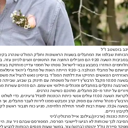
יגב בוכשטב ז"ל
הכוחות שבלמו את המחבלים בשעות הראשונות וחפ"ק המח"ט שנהרג בקיבו
בסביבות השעה 9:20 הם מובילים החוצה את החטופים ונעים 
הלוחמים הוחזרו במבצע צבאי לישראל. גופתו של חממי עדיין מוחזקת בעזה
יציאתם של מחבלי הנוח'בה ב-9:20 הייתה האות של מחבלי ג'יהאד איסלאמי, חמאס ובלתי מזוהים להיכנס לקיבוץ. עשרות המחבלים נכנסו לתוך בתים, גנבו, הרסו והציתו אותם, בניסיון לרצוח את יושביהם.
האזרחים הנואשים החזיקו את דלתות הממ"ד בניסיון נואש להציל את משפח
בשעה 10:00 מקבל הרבש"ץ דיווח על משפחה עם תינוק בן שבוע, שביתה נשרף כשהיא בתוכה, ומחליט לצאת. הוא נפגש עם שלושה חברי כיתת הכוננות שהתאגדו יחד עוד קודם, אוסף אותם ברכב ריינג'ר ונוסע למקום.
הארבעה נתקלים במחבלים ומנהלים חילופי אש עמם. הם מזהים עשרות מחב
ויורים על יותר מ-20 מחבלים, מתוכם כשישה נהרגים.
לקראת השעה 11:00 עולים אנשי כיתת הכוננות למגדל גרעינים, כדי לשלוט על השטח ולמנוע מהמחבלים להתקדם למרחב המזרחי של הקיבוץ.
הרבש"ץ מנהל שיחה עם מסוק קרב ומבקש ממנו לירות לעבר מחבלים, אך ה
בשעה 13:24, שעות רבות לאחר תחילת הלחימה, מגיע כוח תגבור ראשו
לקיבוץ נירים.
כיתת כוננות (ארכיון),צילום: אייל מרגולין\ג'יני
הסיבה לכך שכוחות לא הגיעו ליישובי הפרסה, המפורסם שבהם ניר עוז, הי
מפקד סיירת נח"ל יהונתן (ברנש) צור. במשך שעות מנסים הכוחות להגיע לי