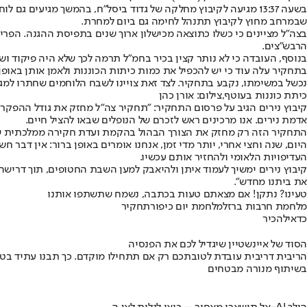
שבמרחב מחוץ לקיבוץ תתנהל לחימה גם ביום למחרת.
בצה"ל מציינים כי כשלו כתוצאה מכישלון ארוך שנים בתפיסת ההגנה. הפר
הרבש"צים.
בנוסף, העובדה כי לא נותר קצין בכיר בחמ"ל תרמה לכך שלא היה פיקוד ו
נכשל במשימתו, נקבע בתחקיר. לצד זאת צויינו לשבח הלוחמים שחתרו למגע 
כיתת כוננות בעוטף,צילום: אורן כהן
קיבוץ נירים הגיב על פרסום התחקיר: "תחקיר צה"ל מחזק את גודל ההפקרה
אדמת נירים. אנו מרכינים ראש לזכרם של הנופלים שבאו להציל חיים.
התחקיר הזה רק מחזק את הצורך הבהול בהקמת ועדת חקירה ממלכתית ש
היום, שנה וחצי אחרי, יותר מדי זמן, אנחנו אומרים באופן ברור: אין ד
העדיפויות הלאומי ולהחזיר אותם עכשיו.
קיבוץ נירים ימשיך לעמוד איתן ולהיאבק למען השבת החטופים, תוך דריש
את ביתנו מחדש".
טעינו? נתקן! אם מצאתם טעות בכתבה, נשמח שתשתפו אותנו
מלחמת חרבות ברזל
מלחמת יום כיפור
תחקיר
כדאי
להכיר
הסוד של איינשטיין שיגדיל לכם את הפנסיה
הריבית דריבית עובדת לטובתכם רק אם תתחילו מוקדם. כך תבנו עתיד בט
בשיתוף מנורה מבטחים