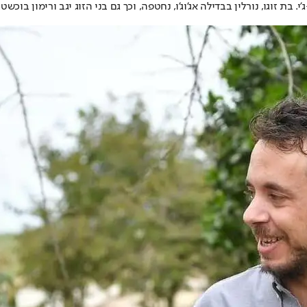
. בת זוגו, נורלין בבדילה אג'וג'ו, נחטפה, וכך גם בני הזוג יגב ורימון בו