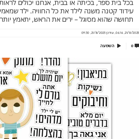
בכל בית ספר, בכיתה או בבית, אנחנו יכולים לראו
עידוד קטנה משנה לילד את כל החוויה. ילד שמאמיני
תחושה שהוא מסוגל – ירים את הראש, יתאמץ יותר, 
מאחורי הקלעים של הטעם
כך תחסכ
21/8/2025, 06:16
,
עודכן
21/8/2025, 09:30
הישראלי
מהפכת האנר
השמעה
0
מידע וניהו
לם
איך אסם הפכה את תקופת הצנע והמחסור הקשה
של שנות ה-40 למותג לאומי?
בשיתוף TADIRAN
בשיתוף אסם