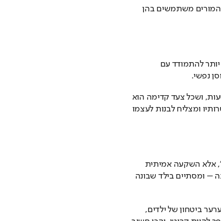
לשלב אותן בלמידה, בשגרת הבית או אפילו כמשחק, והמורים משתמשים בהן 
חשיבה חיובית בילדות מתורגמת בעתיד ליכולת טובה יותר להתמודד עם 
סן נפשי.
ילד שלמד מגיל צעיר שהשקעה משתלמת, שמותר לטעות, ושכל צעד קדימה הוא 
הצלחה – יהפוך למבוגר שמאמין בעצמו, מתמיד במטרותיו ומצליח לבנות לעצמו 
עידוד ומוטיבציה לילדים אינם רק “מחווה חינוכית יפה”, אלא השקעה אמיתית 
לעתידם. זה מתחיל במילה טובה, בחיוך, במדבקה קטנה – ומסתיים בילד שבונה 
בעולם שבו יש כל כך הרבה גורמים חיצוניים שיכולים לערער ביטחון של ילדים, 