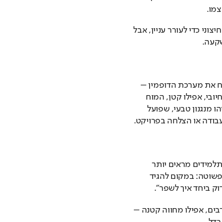
צמו.
המטרה של הורים ומורים היא לאזן: להשתמש בעידוד חיצוני כדי לעורר עניין, אבל 
קעה.
מבחינה ביולוגית, מחקרים מראים שעידוד מפעיל במוח את מערכת הדופמין – 
אותו “כימיקל של מוטיבציה”. כאשר ילד מקבל פידבק חיובי, אפילו קטן, המוח 
מפריש דופמין שגורם לו לרצות לחזור על ההתנהגות. זהו מנגנון טבעי, שפועל 
ודה או הצלחה בפרויקט.
בבתי ספר שבהם מורים משתמשים בשפה חיובית, התלמידים מראים יותר 
התמדה, פחות חרדה וביטחון עצמי גבוה יותר. דוגמה פשוטה: במקום להגיד 
דוק ביחד איך לשפר”.
גם בכיתה עמוסה, שבה המורה מתמודד עם אתגרים רבים, אפילו מחווה קטנה – 
דל.