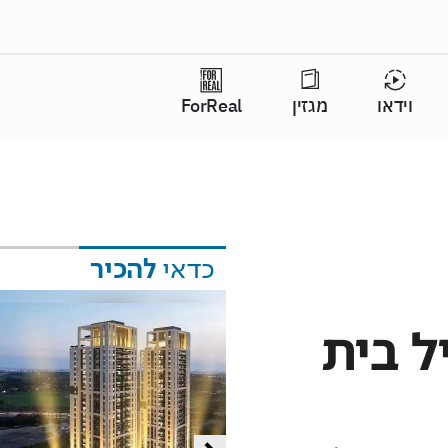
וידאו
מגזין
ForReal
כדאי
להכיר
ל בית