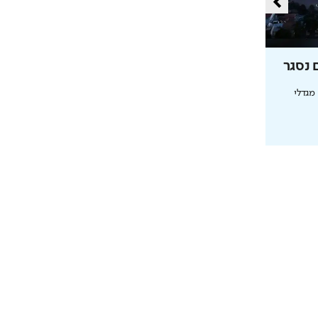
 נסגר
ירושלים 2040: העיר נערכת ל- 1.5
מליון תושבים
צת אלמוג מציגה את פרויקט MALA: מגדלי
מנכ"לית העירייה מציגה תוכנית להשארת
הצעירים ובניית עתיד הדור הבא
בשיתוף עיריית ירושלים