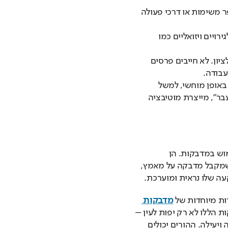
 משימות או דרכי פעולה
רויים ויזואליים כמו
יון. לא חייבים פרסים
עבודה.
אופן מוחשי, למשל
ר”, מייצרת מוטיבציה
אחד הכלים הפשוטים והמוכרים לעידוד ילדים הוא שימוש במדבקות. הן 
צבעוניות, שמחות ויוצרות תחושת הישג מיידית. ילד שמקבל מדבקה על מאמץ, 
ה שלו נראית ומוערכת.
ות מיוחדות של 
מדבקות 
 אישיות. המדבקות הללו לא רק יפות לעין – 
הן גם מספקות לילד חיזוק חיובי יומיומי, בצורה פשוטה ויעילה. ההורים יכולים 