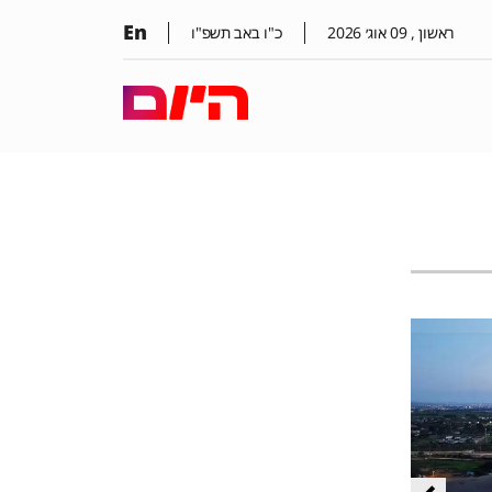
En
ראשון ,
09
אוג׳
2026
כ"ו באב תשפ"ו