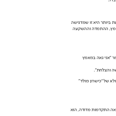
הורים הם מקור העידוד העיקרי. בבית, האווירה הקובעת ביותר היא זו שמדגישה 
תהליך ולא רק תוצאה. כלומר, לשבח את הילד על המאמץ, ההתמדה וההשקעה 
מר “אני גאה במאמץ
ה והצלחת”.
שפה כזו מלמדת שהצלחה היא תוצאה של התמדה – ולא של “כישרון מולד” 
אה התקדמות מדודה, הוא