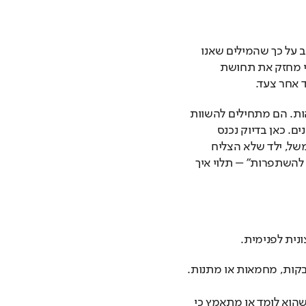
מחקרים בפסיכולוגיה התפתחותית מצביעים שוב ושוב על כך שהמילים שאנו 
אומרים לילדים נחרטות בהם לאורך שנים. עידוד אמיתי מחזק את תחושת 
אחר צעד.
ילדים בגיל בית ספר נמצאים בשלב קריטי של בניית זהות. הם מתחילים להשוות 
את עצמם לחברים, לחוות הצלחות וגם כישלונות ראשונים. כאן בדיוק נכנס 
העידוד: הוא הופך חוויה שלילית להזדמנות ללמידה. למשל, ילד שלא הצליח 
במבחן, יכול לפרש זאת כ”כישלון” או כ”צעד אחד בדרך להשתפרות” – תלוי איך 
נית לפנימית.
בקות, מחמאות או מתנות.
וא לומד או מתאמץ כי