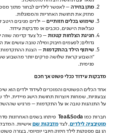
נשאר עם תחושת הצלחה מתמשכת.
מתן בחירה
– לאפשר לילדים לבחור מתוך מספר
מחזק את תחושת האחריות והמסוגלות.
שימוש בכלים חזותיים
– ילדים מגיבים היטב לגי
טבלאות הישגים, כוכבים או מדבקות עידוד.
חגיגת הצלחות קטנות
– כל צעד קדימה שווה לצ
גדולים; לפעמים חיבוק ומילה טובה עושים את ה
שיתוף הילד בהתקדמות
– הצגת ההתקדמות ב
“השבוע קראת שלושה פרקים יותר מהשבוע שעב
פנימית.
מדבקות עידוד ככלי פשוט אך חכם
על התנהגות טובה או על התקדמות – מרגיש שההשקע
חברות כמו 
Tea&Soda
  פיתחו בשנים האחרונות סדר
מוטיבציה לילדים
, לצד 
מדבקות שם