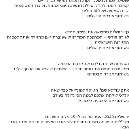
שופינג, אמנות ואוכל: המרכז המתחדש של מזרח י-ם
קפיצה קטנה לחו"ל: טיילת חדשה, מיצגי אמנות, וכיכרות משופצות
בהשקעה של 100 מיליון ₪
בשיתוף עיריית ירושלים
כך ירושלים ממציאה את עצמה מחדש
לא רק קודש – המהפכה המודרנית שעוברת י-ם מחזירה אותה לפסגת
התיירות הישראלית
בשיתוף עיריית ירושלים
הטעויות שיחתכו לכם את קצבת הפנסיה
ממשיכת כספים ועד חוסר תכנון – הצעדים שיצילו את הכסף שלכם
בשיתוף מנורה מבטחים
אתם עוד לא שם? הטיסה למונדיאל כבר יצאה
יונדאי לוקחת אתכם לבמה הכי גדולה בעולם
בשיתוף יונדאי מבית כלמוביל
ירושלים 2040: העיר נערכת ל- 1.5 מליון תושבים
מנכ"לית העירייה מציגה תוכנית להשארת הצעירים ובניית עתיד הדור
הבא