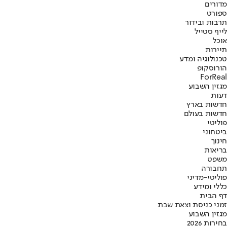
מדורים
ספורט
תרבות ובידור
לייף סטייל
אוכל
תיירות
טכנולוגיה ומדע
הורוסקופ
ForReal
מגזין השבוע
דעות
חדשות בארץ
חדשות בעולם
פוליטי
ביטחוני
חינוך
בריאות
משפט
תחבורה
פוליטי-מדיני
כללי ומידע
דף הבית
זמני כניסת וצאת שבת
מגזין השבוע
בחירות 2026