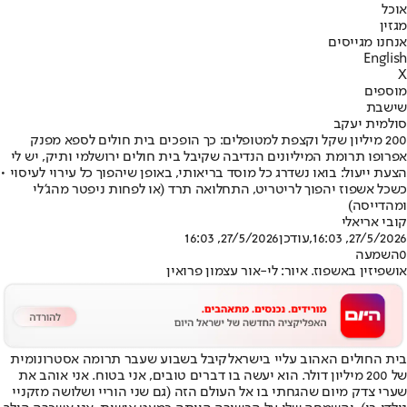
אוכל
מגזין
אנחנו מגייסים
English
X
מוספים
שישבת
סולמית יעקב
200 מיליון שקל וקצפת למטופלים: כך הופכים בית חולים לספא מפנק
אפרופו תרומת המיליונים הנדיבה שקיבל בית חולים ירושלמי ותיק, יש לי
הצעת ייעול: בואו נשדרג כל מוסד בריאותי, באופן שיהפוך כל עירוי לעיסוי •
כשכל אשפוז יהפוך לריטריט, התחלואה תרד (או לפחות ניפטר מהג'לי
ומהדייסה)
קובי אריאלי
27/5/2026, 16:03
,עודכן
27/5/2026, 16:03
0
השמעה
אושפיזין באשפוז. איור: לי-אור עצמון פרואין
בית החולים האהוב עליי בישראל
קיבל בשבוע שעבר תרומה אסטרונומית
של 200 מיליון דולר
. הוא יעשה בו דברים טובים, אני בטוח. אני אוהב את
שערי צדק מיום שהגחתי בו אל העולם הזה (גם שני הוריי ושלושה מזקניי