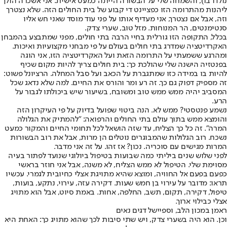
נולדו בו), והשמחה שלי על הבשורה הייתה כמעט אישית. אני אשכרה הולך
ליהנות מהתרומה הזו ‏כפציינט די קבוע של בית החולים הזה. שלא נצטרך
וזה, אבל אם נצטרך, אני מעדיף אותו על פני עוד מוסד שאני חש אליו
סנטימנטים, הר המנוחות. מזל טוב, שערי צדק.
בכלל, התקופה הזו גורלית בחיי הרבה בתי חולים, מפני שמתבצע בה
מבחן
האקרדיטציה שמדרג בתי חולים בעולם על פי מבחני מקצועיות ואיכות
.
ומהרגע ששמעתי על התרומה הזאת ועל האקרדיטציה הזו, אני הוגה
בפנטזיה הישנה שלי שהולכת כך: בית חולים צריך להיות מקום שכיף
להיות בו במידה כזו שמתגברת על הכאב ועל סבל המחלה. הרציונל פשוט:
זה מספיק דפוק גם כך. זה רע ומר והורס את החיים. למה שלא נדאג שכל
המסביב יהיה ממש ממש טוב ומשובח, בשיעור שיש ביכולתו לגבור על
הרע.
נשמע פנטסטי? ממש לא. הנה ביטוי שפועל בדיוק על פי העיקרון הזה
והומצא ממש בתוך עולם בתי החולים והרפואה: "להמתיק את הגלולה
המרה". זה כל כך הצליח, עד שזה הושאל לכל תחומי החיים והמקור כמעט
נשכח. רוב הגלולות שהמבוגרים נוטלים הן מרות, אבל את רוב הבשורות
המרות מגישים עם סוכריה. נכון? אז זהו. על זה אני מדבר.
לפני שלוש שנים ביליתי כמה שבועות בטיפול ביולוגי שנועד לפתור בעיה
מסוימת שלי. הטיפול לא ממש הצליח, לא משנה, אבל אני חוזר בראשי
כפעם בפעם אל החוויה, ומוצא שהיא מתויגת אצלי כחיובית לגמרי. עכשיו
תראו: מדובר על עירוי בן חמש שעות. דקירה עזה, עירוי, נתקע, בועות,
טיפול, דקירה, תקום, תשב, החלפה, אחות. באמת סיוט, אבל הוא מתויג
אצלי כבילוי ארוך.
ראמן במכון הלב, וספיישל דגים נאים
וכן. הוא היה בשערי צדק, ויש שתי סיבות לכך שהוא מתויג כך: האחת היא