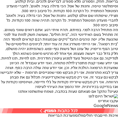
בריאות. חוזק. וספורט. מלא ספורט. לבריאים ולנכים. ובית קולנוע.
וסימולטור טיסה. וחנות של אפל. הכי גדולה בעיר. ולאונג'. לחברי מועדון
המטופל המתמיד. כל הקרנה 100 נקודות. כל סיבוב כימו 300.
מצידי, שיפתחו שם אולם קולנוע. וחנות של אפל, הכי גדולה בעיר. ולאונג'
לחברי מועדון המטופל המתמיד. כל הקרנה תהיה שווה 100 נקודות. כל
סיבוב כימו 300
וזה מתחיל הרבה לפני. במיתוג. תהיו איתי רגע. אתם רואים שאני בשוונג.
זה מתחיל בשם האידיוטי הזה, "בית חולים", שעושה חשק למות עוד לפני
שהגעת אליו. יפה נוהגים החבד"ניקים שבמצוות רבם קוראים למוסד הזה
"בית רפואה". אני הייתי משדרג את זה עוד יותר, לכיוונים הוליסטיים של
טיוב הגוף וריפויו, של עונג ושל גישות גוף-נפש. כשהמיתוג יהיה מושלם,
חלק גדול כבר ייעשה מעצמו. אף אחד לא מרגיש מיאוס כשהוא הולך
לפדיקור, גם אם הטיפול נועד למנוע ציפורן חודרנית. תנו לחיות, תנו לחיות.
אני יודע שאני קצת מתפרץ לדלת פתוחה, ואני יודע שבגדול זה הכיוון
שמערכת הרפואה הולכת אליו. וכן, אני יודע שזה עולה הרבה כסף. ושזה
צריך לבוא מתרומות. אני רק מבקש ממי שמגייסים תרומות - שלא יתביישו
לבקש גם עבור זה. אני רק מבקש ש
האקרדיטציה תכלול גם את מבחן
הרווחה
. אני רק מבקש שיורידו נקודות על ג'לי ודייסה, ושיוסיפו נקודות על
אגז בנדיקט בכירורגית. יחד נהפוך את העירוי לעיסוי.
טעינו? נתקן! אם מצאתם טעות בכתבה, נשמח שתשתפו אותנו
עקבו אחרינו
G
o
o
g
l
e
News
איכות חיים
בתי חולים
וולנס
מערכת הבריאות