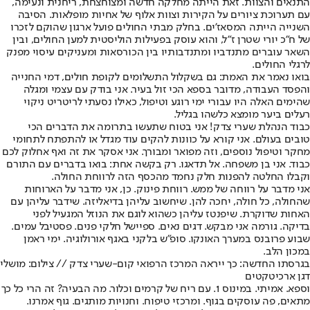
התנאים והצוות. זאת הייתה מחלקה חדשה ומצוחצחת, ריחנית ונעימה,
עם תערוכת ציורים על הקירות וצוות אלוף של אחיות מופלאות. הסיבה
השנייה הייתה המסאז'ים. בחלק מבתי החולים פועל ארגון שהוקם לזכרו
של ח״כ יורי שטרן ז"ל, והוא עוסק בפעילות הוליסטית למען החולים, ובין
השאר עוברים מתנדביו ומתנדבותיו בין הכורסאות ומעניקים עיסוי מפנק
לרגלי החולים.
בואו נאמר את האמת: ‏גם בשקלול התשלומים לקופת חולים, דמי החנייה
והפסד העבודה, מדובר ב
ספא הכי זול בעיר
. אני בודק עם עצמי ומגלה
שהימים האלה היו עבורי ימי רוגע וטיפול, כאילו נסעתי לריטריט ניקוי
רעלים ביער מומצא כלשהו בגליל.
‏כבוד הנהלת שערי צדק! אני בטוח שתעשו בתרומה את הדברים הכי
טובים בעולם. אני קורא על כוונות להקים עוד מגדל או להתפתח לתחומי
מחקר וטיפול נוספים, וזה מפואר ומבורך. אני אסקר את זה ואף אחלוק לכם
כבוד. אני בן משפחה. אל תדאגו. רק בקשה אחת: בואו בדברים עם התורם
וקבלו החלטה להפנות חלק נחמד מהכסף הזה לרווחת החולה.
אני מדבר על רווחה של ממש. רווחת פינוק. כן, אני מדבר על הארוחות
שהחולה, כל חולה, יחכה להן. שיחשוב עליהן בדיאליזה. שידבר עליהן עם
האחות שדוקרת. שיפנטז עליהן כשהוא לוגם את הנוזל המגעיל לפני
בדיקה. גורמה אני מבקש. דגים נאים. ספיישל חלקי פנים. פסטיבל עמים.
שבוע פרובנס במערך האונקו. סופ"ש בלקני באגף אורולוגיה. ימי ראמן
במכון הלב.
בגרסתו החדשה: כך ייראה המרכז הרפואי קום-שערי צדק // צילום: מושלי
דגן ארכיטקטים
וספא. אמיתי. במינוס 1. עם ריח של קרמים וכלור. מה הבעיה? זה הרי כל כך
מתאים, פה עוסקים בגוף. ומרכזי טיפוח. וחנויות מותגים. גוף אמרנו.