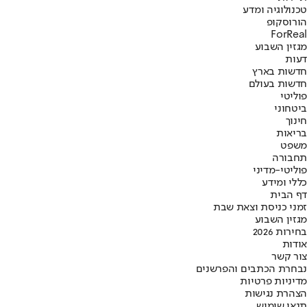
טכנולוגיה ומדע
הורוסקופ
ForReal
מגזין השבוע
דעות
חדשות בארץ
חדשות בעולם
פוליטי
ביטחוני
חינוך
בריאות
משפט
תחבורה
פוליטי-מדיני
כללי ומידע
דף הבית
זמני כניסת וצאת שבת
מגזין השבוע
בחירות 2026
אודות
צור קשר
נבחרת הכתבים והפרשנים
מדיניות פרטיות
הצהרת נגישות
תנאי שימוש