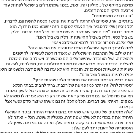
מרמה בהיקף של 5 מיליון יורו. זאת, בזמן שמתנהלים בישראל לפחות עוד
ארבעה תיקי הסגרה דומים.
"זו טרגדיה משפחתית"
בינתיים, ארז, שסיים לאחרונה לרצות את עונשו, מנסה להשתקם, לדבריו.
"כל ניסיון שלי להסביר איך הגעתי למקום הזה יישמע כמו תירוץ", הוא
אומר בכנות. "אני חושב שאנשים עושים את זה מכל מיני סיבות. חלק
בשביל כסף, חלק בשביל ההישגיות, חלק בשביל האגו".
שלי אלבז. תמרור אזהרה לרמאים,צילום: אי.פי
למה לדעתך דווקא ישראלים הפכו למזוהים עם הפשע הזה?
"זה שילוב של התרבות הישראלית, שמאוד דוחפת לעשייה, להישגים
ולהצלחה, ושל העובדה שהישראלים הם מוכשרים ויש להם את היכולת
להצליח. הדרייב הזה מביא אנשים מאוד אינטליגנטיים, מוצלחים, לעשות
טעויות טיפשיות ומסוכנות. חוכמה היא לא ערובה לשום דבר, ולפעמים היא
יכולה להיות מכשול אצל אדם".
האם בכלא הגרמני חטפת את סטירת הלחי שהיית צריך?
"סטירת לחי? זה יותר כמו פגיעה של רכבת. צריך להבין: בבתי הכלא
בגרמניה אין הפרדה בין סוגי העבירה. זה אומר שאתה יכול לישון באותו
תא עם פדופיל, או עם אדם שדקר את אשתו רק כי היא אמרה לו משהו לא
במקום. ראיתי שם דברים, הכל מהכל. זה גם משהו שיוצר סדק נפשי אצל
בן אדם.
"אלה מתקנים של 1,000 איש שהייתי בהם היהודי היחיד, ובטח הישראלי
היחיד. אתה במדינה לא שלך, שפה זרה, מנטליות שונה, הכל - ואתה לא
תייר, אתה בסיטואציה הכי קשה בחיים שלך. ואתה גם במדינה שאין לה
היסטוריה של דאגת יתר לעם שלנו.