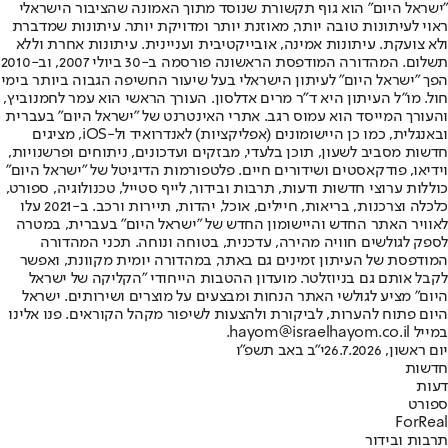
"ישראל היום" הוא גוף תקשורת שנוסד מתוך האמונה שהציבור הישראלי
ראוי לעיתונות טובה יותר, מאוזנת יותר ומדויקת יותר. עיתונות שמדברת
ולא צועקת. עיתונות אמינה, אובייקטיבית ועניינית. עיתונות אחרת וללא
תשלום. המהדורה המודפסת הראשונה פורסמה ב-30 ביולי 2007, וב-2010
הפך "ישראל היום" לעיתון הישראלי בעל שיעור החשיפה הגבוה ביותר בימי
חול. מו"ל העיתון היא ד"ר מרים אדלסון. העורך הראשי הוא עמר לחמנוביץ,
והעורך המייסד הוא עמוס רגב. אתרי האינטרנט של "ישראל היום" בעברית
ובאנגלית, כמו כן היישומונים (אפליקציות) לאנדרואיד ול-iOS, מציגים
חדשות מסביב לשעון, תוכן בלעדי, מבזקים ועדכונים, ניתוחים ופרשנויות,
וידיאו, פודקאסטים ושידורים חיים. פלטפורמות הדיגיטל של "ישראל היום"
כוללות ערוצי חדשות ודעות, תרבות ובידור, לייף סטייל, טכנולוגיה, ספורט,
כלכלה וצרכנות, בריאות, חיילים, אוכל, יהדות, תיירות ורכב. ב-2021 עלו
לאוויר האתר החדש והיישומון החדש של "ישראל היום" בעברית, במטרה
לספק לגולשים חוויה מהירה, עדכנית, בטוחה ונוחה. תכני המהדורה
המודפסת של העיתון זמינים גם באתר, במהדורה יומית מקוונת, ואפשר
לקבל אותם גם בניוזלטר. מועדון ההטבות הייחודי "הקליקה של ישראל
היום" מציע לגולשי האתר הנחות ומבצעים על מוצרים ושירותים. ישראל
היום פתוח להערות, לביקורת ולהצעות לשיפור מקהל הקוראים. פנו אלינו
במייל hayom@israelhayom.co.il.
יום ראשון, 26.7.2026
י"ב באב תשפ"ו
חדשות
דעות
ספורט
ForReal
תרבות ובידור