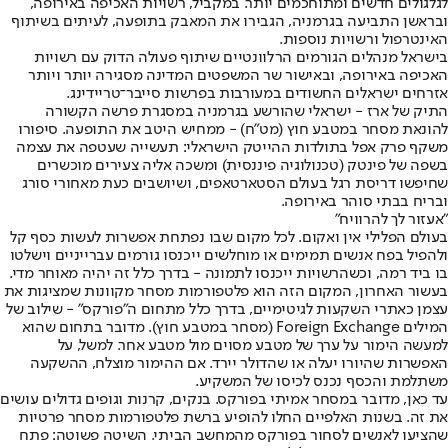
לגלגולים חדשים ומתוחכמים יותר. במקביל, רשויות האכיפה באירופה,
ובראשן התביעה בגרמניה, הגבירו את המאבק בתופעה, לעיתים בשיתוף
האינטרפול ורשויות נוספות.
בישראל מנהלים הגורמים הרלוונטיים שיתוף פעולה הדוק עם רשויות
האכיפה באירופה, ובאישור שר המשפטים המדינה מסגירה יותר ויותר
אזרחים ישראלים החשודים במעורבות בפרשות סייבר־טריידינג.
התיק של ארז - ישראלי שהורשע בגרמניה במסגרת פרשה הקשורה
להונאת מסחר במטבע חוץ (מט"ח) - ממחיש היטב את התופעה. סיפורו
משקף פרק אפל בתולדות ההייטק הישראלי: תעשייה שעטפה את עצמה
בשפה של פינטק (טכנולוגיה פיננסית) ומשכה אליה צעירים מוכשרים
שחיפשו דריסת רגל בעולם הסטארטאפים, ושיושבים כעת מאחורי סורג
ובריח בבתי סוהר באירופה.
"אעזור לך להרוויח"
בעולם הפלילי אין ואקום. לכל מקום שבו נפתחת אפשרות לעשות כסף קל
ולהפיל בפח אנשים תמימים או מוחלשים ייכנסו גורמים עברייניים וישלטו
בו ביד רמה, וכשהרשויות ייכנסו לתמונה - בדרך כלל זה יהיה מאוחר מדי.
בעשור האחרון, המקום הזה הוא פלטפורמות מסחר מקוונות שמציגות את
עצמן כאתרי השקעות לגיטימיים, בדרך כלל מתחום ה"פורקס" - שילוב של
המילים Foreign Exchange (מסחר במטבע חוץ). מדובר בתחום שהוא
למעשה הימור על ערך של מטבע מסוים מול מטבע אחר. למשל, על
האפשרות שהיורו יעלה או שהדולר יירד. אם ההימור מוצלח, ההשקעה
משתלמת והכסף נכנס לכיסו של המשקיע.
עד כאן, מדובר במסחר אמיתי בפורקס. בנקים, קרנות וגופים גדולים עושים
את זה. בשנות האלפיים החלו להופיע ברשת פלטפורמות מסחר פרטיות
שהציעו לאנשים לסחור בפורקס מהמחשב הביתי. השיטה פשוטה: פתח