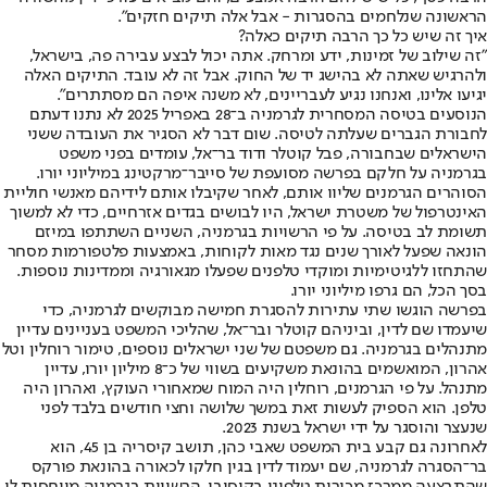
הראשונה שנלחמים בהסגרות - אבל אלה תיקים חזקים".
איך זה שיש כל כך הרבה תיקים כאלה?
"זה שילוב של זמינות, ידע ומרחק. אתה יכול לבצע עבירה פה, בישראל,
ולהרגיש שאתה לא בהישג יד של החוק. אבל זה לא עובד. התיקים האלה
יגיעו אלינו, ואנחנו נגיע לעבריינים, לא משנה איפה הם מסתתרים".
הנוסעים בטיסה המסחרית לגרמניה ב־28 באפריל 2025 לא נתנו דעתם
לחבורת הגברים שעלתה לטיסה. שום דבר לא הסגיר את העובדה ששני
הישראלים שבחבורה, פבל קוטלר ודוד בר־אל, עומדים בפני משפט
בגרמניה על חלקם בפרשה מסועפת של סייבר־מרקטינג במיליוני יורו.
הסוהרים הגרמנים שליוו אותם, לאחר שקיבלו אותם לידיהם מאנשי חוליית
האינטרפול של משטרת ישראל, היו לבושים בגדים אזרחיים, כדי לא למשוך
תשומת לב בטיסה. על פי הרשויות בגרמניה, השניים השתתפו במיזם
הונאה שפעל לאורך שנים נגד מאות לקוחות, באמצעות פלטפורמות מסחר
שהתחזו ללגיטימיות ומוקדי טלפנים שפעלו מגאורגיה וממדינות נוספות.
בסך הכל, הם גרפו מיליוני יורו.
בפרשה הוגשו שתי עתירות להסגרת חמישה מבוקשים לגרמניה, כדי
שיעמדו שם לדין, וביניהם קוטלר ובר־אל, שהליכי המשפט בעניינים עדיין
מתנהלים בגרמניה. גם משפטם של שני ישראלים נוספים, טימור רוחלין וטל
אהרון, המואשמים בהונאת משקיעים בשווי של כ־8 מיליון יורו, עדיין
מתנהל. על פי הגרמנים, רוחלין היה המוח שמאחורי העוקץ, ואהרון היה
טלפן. הוא הספיק לעשות זאת במשך שלושה וחצי חודשים בלבד לפני
שנעצר והוסגר על ידי ישראל בשנת 2023.
לאחרונה גם קבע בית המשפט שאבי כהן, תושב קיסריה בן 45, הוא
בר־הסגרה לגרמניה, שם יעמוד לדין בגין חלקו לכאורה בהונאת פורקס
שהתבצעה ממרכז מכירות טלפוני בקוסובו. הרשויות בגרמניה מייחסות לו