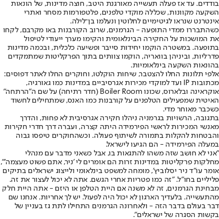
בודדים. עד אז פעלה תעשייה מאורגנת היטב, חוצה מדינות, של הונאות
השקעה מקוונות, שכללה מוקדי טלפנים, פלטפורמות מסחר ואתרי
אינטרנט שנראו לגיטימיים לחלוטין ונעלמו בן־לילה.
כשהתבררו ממדי התופעה - הגרמנים, שרוב הקורבנות באו מקרבם, לקחו
את המושכות על החקירה הבינלאומית והקימו מערך ייעודי לטיפול
בתופעה. במשטרה הוקמו יחידות סייבר ופשיעה כלכלית, ובכמה מדינות
פדרליות, וביניהן בוואריה, הוקמו צוותים בתוך הפרקליטות שמתמקדים
בהונאות השקעה בינלאומיות.
אלפי תלונות החלו להצטבר, שיחות הוקלטו, וחוקרים החלו לאתר דפוסים:
מכתובות IP ועד למוקדי מכירות אגרסיביים במדינות כמו גאורגיה,
אוקראינה ובלארוס, שכונו Boiler Room (חדר רתיחה) על שם ה"הרתחה"
האיטית שמפעילים הטלפנים על קורבנות כמו האנס, שמתחילים לחשוד
כשכבר מאוחר מדי.
בתגובה, הרשויות בגרמניה ניהלו חקירה אגרסיבית לא פחות, והדרך
מאנשי המכירות לראשי הפירמידה היתה קצרה, ועברה דרך חדרי חקירות
והבטחות להקלות בתמורה לשיתוף פעולה. וכשהחוקרים טיפסו גבוה
במעלה הפירמידה - הם הגיעו לישראל.
"אני לא חושב שזה משהו להתגאות בו, אבל כשאני מדבר עם מנהלי
מחלקות פרקליטות במדינות זרות הם אומרים לי 'ניר, אתם פשוט מעצמה'",
אומר עו"ד ניר יסלוביץ', מומחה למשפט בינלאומי ולייצוג ישראלים בתיקים
פליליים בחו"ל. "זה כמו פטריות אחרי הגשם. אתה לא יכול לעצור את זה.
מבחינת הגרמנים, זה לא משנה אם היית הטלפן או היזם - אתה היית חלק
מהתעשייה. בלעדיך הארגון לא יכול היה לפעול. יש לך אחריות. אנחנו שם
דבר בעולם בדבר הזה - ולאחרונה הגרמנים התחילו לתת גז בעניין של
בקשות הסגרה של ישראלים".