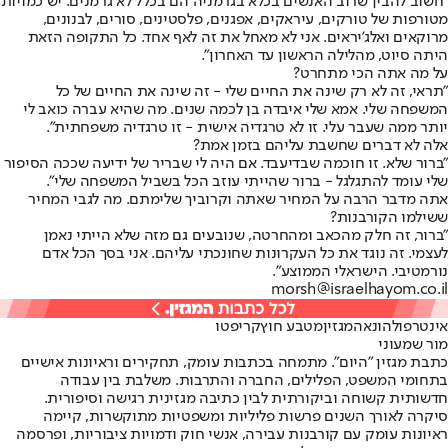
"חשוב להבין שרוב האנשים בכלא בגרמניה הם בכלל לא גרמנים. יש כמויות
מטורפות של טורקים, עיראקים, אפגנים, פלסטינים, סורים, לבנונים,
מרוקאים ואלג'יראים. אני לא מאחל את זה לאף אחד. כל התקופה הזאת
היתה סיוט, מהלילה הראשון עד האחרון".
על מה אתה הכי מתחרט?
"תראי, זה לא רק שינה את החיים שלי - זה שינה את החיים של כל
המשפחה שלי. אמא שלי איבדה בן לכמה שנים. מה שהיא עברה כואב לי
יותר ממה שעבר עלי. זו לא טרגדיה אישית - זו טרגדיה משפחתית".
אלה לא דברים שחשבת עליהם בזמן אמת?
"ברור שלא. זו חוכמה שבדיעבד. אם היה לי שבריר של ידיעה שככה הסיפור
שלי עומד להתגלגל - ברור שהייתי עוזב הכל בשביל המשפחה שלי".
אתה מדבר הרבה על המחיר שאתה וקרוביך שלימתם. מה לגבי המחיר
ששילמו הקורבנות?
"ברור, זה חלק מהכאב ומהחרטה, שנובעים גם מזה שלא הייתי נאמן
לעצמי. זה נוגד את כל העקרונות שחונכתי עליהם. אני בסך הכל אדם
נורמטיבי. הישראלי הממוצע".
morsh@israelhayom.co.il
אינטרפול
הונאה
מגזין
מטבע חוץ
קריפטו
מור שמעוני
כתבת מגזין "היום". מתמחה בכתבות עומק, תחקירים וראיונות אישיים
בתחומי המשפט, הפלילים, החברה והתרבות. משלבת בין עבודה
חדשותית קשוחה וביקורתית לבין כתיבה מגזינית רגישה וסיפורית.
סיקרה לאורך השנים פרשות פליליות ומשפטיות מתוקשרות, קיימה
ראיונות עומק עם קורבנות עבירה, אנשי חוק ודמויות ציבוריות, ופרסמה