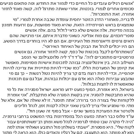
"אנשים רגילים עובדים כל החיים כדי לגמור את החודש, ופה פתאום מגיעים
סכומים אחרים לגמרי. בוכטות. אחרי שאתה מתרגל לזה, קשה מאוד לחזור
אחורה. זאת התמכרות".
לדבריה, מאחורי הדרג הזוטר יחסית עומדת שכבה אחרת לגמרי. "מי
שנמצאים בראש הפירמידה הזאת, שהיא מאוד מסועפת, עם זרועות תמנון
בכמה מדינות, אלה אנשים שלא כדאי לזלזל בהם. אלה אנשים
סופר־חכמים, עם מוח אנליטי. כשאני מדברת איתם, אני מרגישה שהם
רואים גרפים ודיאגרמות מול העיניים. אם הם לא היו בוחרים בדרך הפשע,
הם היו יכולים לנהל את הבנק של האיחוד האירופי".
"כשמתרגלים לקבל בוכטות של כסף, קשה לחזור אחורה. גם אנשים
נורמטיביים מתמכרים לזה". עו"ד ד"ר ליה פלוס,צילום: שי הנסב
השילוב הזה, בין אינטליגנציה גבוהה לתכונות אישיות מסוימות, מאפשר
את קיומן של המערכות הללו. "כמו שכדי להיות פתיינית את צריכה להיות
יפהפייה, וכדי להיות רוצח בדם קר צריך להיות נטול רגשות - כך גם מי
שמבצע עבירות כאלה הוא אדם עם יכולות גבוהות, אבל גם עם תכונות
שמאפשרת לו לחצות גבולות".
בישראל, היא אומרת, הסוף כמעט ידוע מראש. ישראל מסגירה את כל מי
שהיא מתבקשת להסגיר. אין בקשת הסגרה שלא מתקבלת. "אני אומרת
ללקוחות שלי בצורה הכי ברורה: 'אתה תוסגר'. זו לא שאלה של אם, אלא של
מתי. מי שמגיע אלי צריך להבין שאני יכולה לקנות זמן, לנהל הליכים
ולטרטר את המערכת במשך שנים - אבל בסוף זה שעון חול".
עו"ד פלוס כבר ראתה כמעט הכל במסדרונות בתי המשפט ברחבי גרמניה.
"היה לי מקרה שבו טסתי לגרמניה לנהל משא ומתן רב־משתתפים עבור
לקוח שלי", היא מספרת. "ישבתי בשולחן מול התובע ושאלתי אותו למה
הוא לא מוותר. הוא התעצבן, קם על רגליו והאדים כולו. הוא הראה לי מתוך