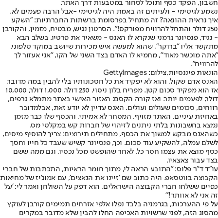
חשבון, הפקד כסף ותוכל לסחור במטבעות דרך האתר.
נשמע לגיטימי - ולעיתים זה באמת היה לגיטימי -
אבל הרבה פעמים לא
.
איך נראית ההונאה? זה מתחיל בפרסומת ברשתות החברתיות: "השקע
250 דולר והתחל להרוויח מפורקס!". הסרטון נגיש, מבטיח, מזמין, והקורבן
- נגיד, פנסיונר גרמני שנקרא לו האנס - משאיר את פרטיו. בשלב הבא
מתקשר אליו "ברוקר", שהוא למעשה איש מכירות שיושב במוקד טלפוני.
"אתה מוכשר מאוד", מחמיא לו האדם בצד השני של הקו, "אני אעזור לך
להרוויח".
הונאות פיננסיות,צילום: GettyImages
האנס אדם שקול, והוא לא יפקיד את כל חסכונותיו בלי להבין במה מדובר,
אז הוא מפקיד סכום קטן. מפריח בלון ניסוי. 250 דולר, 1,000 דולר, 10,000
דולר, לפעמים יותר. ואז קורה הקסם: האזור האישי באתר מתמלא גרפים,
רווחים, סכומים שעולים ועולים. האנס עדיין לא יודע זאת, אבל
מדובר
באחיזת עיניים
. האתר מזויף, המסחר לא אמיתי, והכסף שלו כבר מזמן
נמצא בחשבונות בלתי ניתנים לזיהוי של חברות קש במקלטי מס.
כשהאנס מבקש למשוך את הכסף, מתחילים תירוצים: צריך להוסיף מיסים,
לשלם עמלה, להשקיע עוד סכום. וכך, פנסיונר קשיש שעבד כל חייו וחסך
כסף מוצא את עצמו חסר כל, לאחר שהופשט מכל נכסיו, וגם ממה ששם
בצד עבור צאצאיו.
עו"ד ד"ר פלוס: "התובע הראה לי, מתוך חומר הראיות, התכתבות של חברי
הקבוצה בווטסאפ. היה כתוב שם 'זיינו את הנאצים', עם אמוג'יז של מחיאות
כפיים ששלחו חברי הקבוצה הישראלים. הוא דפק על השולחן ואמר לי: 'על
זה אני לא אוותר!'"
על פי ההערכות, בגרמניה בלבד נפלו אלפי אזרחים תמימים קורבן לעוקץ
מהסוג הזה, לפני שרשויות האכיפה החלו להבין שלא מדובר במקרים