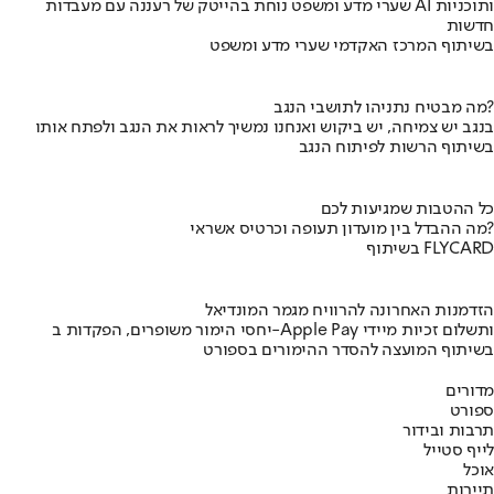
שערי מדע ומשפט נוחת בהייטק של רעננה עם מעבדות AI ותוכניות
חדשות
בשיתוף המרכז האקדמי שערי מדע ומשפט
מה מבטיח נתניהו לתושבי הנגב?
בנגב יש צמיחה, יש ביקוש ואנחנו נמשיך לראות את הנגב ולפתח אותו
בשיתוף הרשות לפיתוח הנגב
כל ההטבות שמגיעות לכם
מה ההבדל בין מועדון תעופה וכרטיס אשראי?
בשיתוף FLYCARD
הזדמנות האחרונה להרוויח מגמר המונדיאל
יחסי הימור משופרים, הפקדות ב-Apple Pay ותשלום זכיות מיידי
בשיתוף המועצה להסדר ההימורים בספורט
מדורים
ספורט
תרבות ובידור
לייף סטייל
אוכל
תיירות