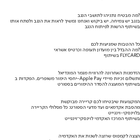
מה מבטיח נתניהו לתושבי הנגב?
בנגב יש צמיחה, יש ביקוש ואנחנו נמשיך לראות את הנגב ולפתח אותו
בשיתוף הרשות לפיתוח הנגב
כל ההטבות שמגיעות לכם
מה ההבדל בין מועדון תעופה וכרטיס אשראי?
בשיתוף FLYCARD
הזדמנות האחרונה להרוויח מגמר המונדיאל
יחסי הימור משופרים, הפקדות ב-Apple Pay ותשלום זכיות מיידי
בשיתוף המועצה להסדר ההימורים בספורט
המקצועות שיבטיחו לכם קריירה מבוקשת
מהסבת אקדמאים ועד מדעי הספורט: כל מסלולי הקריירה
בלוינסקי-וינגייט
בשיתוף המרכז האקדמי לוינסקי־וינגייט
הצצה לקמפוס שרוצה לשנות את האקדמיה