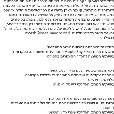
תחקירים שעסקו בקהילות סגורות, דמויות מורכבות ותופעות חברתיות.
בין השאר כתבה על קהילת המאמינים סביב בנו של עוזי משולם והטענות
להתנהלות כיתתית, קיימה ראיון בלעדי עם הפרופילאית היחידה אי פעם
במשטרת ישראל ופרסמה כתבות עומק על הפשיעה המאורגנת במגזר
היהודי והערבי. כתבה את המדור "ברומו של אולם", שעסק בסיפורים
אנושיים יוצאי דופן מבתי המשפט. כתבותיה פורסמו בין היתר ב־ynet,
ב"ידיעות אחרונות", "וואלה" ו"מעריב". בוגרת לימודי עיתונאות ב"כותרת"
ובעלת תואר בקרימינולוגיה. morsh@israelhayom.co.il
כדאי
להכיר
הזדמנות האחרונה להרוויח מגמר המונדיאל
יחסי הימור משופרים, הפקדות ב-Apple Pay ותשלום זכיות מיידי
בשיתוף המועצה להסדר ההימורים בספורט
המקצועות שיבטיחו לכם קריירה מבוקשת
מהסבת אקדמאים ועד מדעי הספורט: כל מסלולי הקריירה
בלוינסקי-וינגייט
בשיתוף המרכז האקדמי לוינסקי־וינגייט
הצצה לקמפוס שרוצה לשנות את האקדמיה
שערי מדע ומשפט נוחת בהייטק של רעננה עם מעבדות AI ותוכניות
חדשות
בשיתוף המרכז האקדמי שערי מדע ומשפט