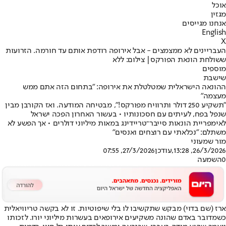
אוכל
מגזין
אנחנו מגייסים
English
X
העבריינים לא ממצמצים - אבל אירופה רודפת אותם עד חורמה. הזרועות
ששולחת הונאת הפורקס| צילום: ללא
מוספים
שישבת
ההונאה הישראלית שמטלטלת את אירופה: "בתחום הזה אתם ממש
מעצמה"
"תשקיע 250 דולר ותרוויח מפורקס!", מבטיחה המודעה. ואז הקורבן מבין
שנפל בפח, לעיתים עם חסכונותיו • בעשור האחרון הפכה ישראל
לאימפריית הונאות סייבר־טריידינג במאות מיליוני דולרים • אך הפשע לא
משתלם: "נכלאתי עם רוצחים ואנסים"
מור שמעוני
26/3/2026, 13:28
,עודכן
27/3/2026, 07:55
0
השמעה
ארז (שם בדוי) מבקש שתקשיבו לו בלי שיפוטיות. זו לא בקשה טריוויאלית
כשמדובר באדם שהונה משקיעים אירופאים בעשרות מיליוני יורו. לזכותו