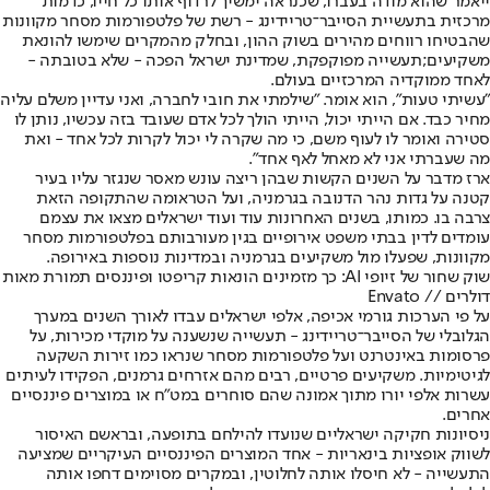
ייאמר שהוא מודה בעברו, שכנראה ימשיך לרדוף אותו כל חייו, כדמות
מרכזית בתעשיית הסייבר־טריידינג - רשת של פלטפורמות מסחר מקוונות
שהבטיחו רווחים מהירים בשוק ההון, ובחלק מהמקרים שימשו להונאת
משקיעים;
תעשייה מפוקפקת, שמדינת ישראל הפכה - שלא בטובתה -
לאחד ממוקדיה המרכזיים בעולם
.
"עשיתי טעות", הוא אומר. "שילמתי את חובי לחברה, ואני עדיין משלם עליה
מחיר כבד. אם הייתי יכול, הייתי הולך לכל אדם שעובד בזה עכשיו, נותן לו
סטירה ואומר לו לעוף משם, כי מה שקרה לי יכול לקרות לכל אחד - ואת
מה שעברתי אני לא מאחל לאף אחד".
ארז מדבר על השנים הקשות שבהן ריצה עונש מאסר שנגזר עליו בעיר
קטנה על גדות נהר הדנובה בגרמניה, ועל הטראומה שהתקופה הזאת
צרבה בו. כמותו, בשנים האחרונות עוד ועוד ישראלים מצאו את עצמם
עומדים לדין בבתי משפט אירופיים בגין מעורבותם בפלטפורמות מסחר
מקוונות, שפעלו מול משקיעים בגרמניה ובמדינות נוספות באירופה.
שוק שחור של זיופי AI: כך מזמינים הונאות קריפטו ופיננסים תמורת מאות
דולרים // Envato
על פי הערכות גורמי אכיפה, אלפי ישראלים עבדו לאורך השנים במערך
הגלובלי של הסייבר־טריידינג - תעשייה שנשענה על מוקדי מכירות, על
פרסומות באינטרנט ועל פלטפורמות מסחר שנראו כמו זירות השקעה
לגיטימיות. משקיעים פרטיים, רבים מהם אזרחים גרמנים, הפקידו לעיתים
עשרות אלפי יורו מתוך אמונה שהם סוחרים במט"ח או במוצרים פיננסיים
אחרים.
ניסיונות חקיקה ישראליים שנועדו להילחם בתופעה, ובראשם האיסור
לשווק אופציות בינאריות - אחד המוצרים הפיננסיים העיקריים שמציעה
התעשייה - לא חיסלו אותה לחלוטין, ובמקרים מסוימים דחפו אותה