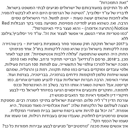
"זאת התמכרות"
לא כל התיקים במעורבותם של ישראלים מגיעים לבתי המשפט בישראל.
לדבריו של עו"ד יסלוביץ', "השיטה של הגרמנים היום היא לא לבקש להסגיר,
אלא לחכות שהאדם יעשה טעות - יטוס, למשל. הרי הישראלים טסים
הרבה. ואז, כשהוא מגיע למדינה מסוימת, מופיעה בפני בקר הגבולות Red
Notice (התרעה אדומה) - והוא נעצר בידי האינטרפול".
"כמו פטריות אחרי הגשם, אי אפשר לעצור את זה". עו"ד ניר יסלוביץ',צילום:
ללא
ב־2017 ישראל חוקקה חוק שאוסר סחר באופציות בינאריות - בין שהזירה
פונה ללקוחות בישראל ובין שהיא פונה ללקוחות בחו"ל. אחד מנימוקי
החוק היה החשש שהתופעה "עלולה ללבות אנטישמיות". זמן קצר לאחר
מכן, ב־2018, פרסם ה"גרדיאן" הבריטי תחקיר נרחב, שלפיו מאז 2010
הפכה ישראל למרכז עולמי של התעשייה, עם לפחות 100 חברות פעילות,
אלפי עובדים ומוקדים בערים כמו פתח תקווה, רמת גן והרצליה, שמהם
נעשו שיחות טלפון למקומות נידחים בגרמניה, בבריטניה, בצרפת ועוד.
אחרי האיסור, הרבה חברות ישראליות עברו להציע מוצרים אחרים, כמו
קריפטו, אבל השיטה נשארה אותו הדבר. בשלב זה האינטרפול נכנס
לתמונה, וחוקרים ותובעים אירופאים הגיעו במיוחד לישראל כדי לבצע
חיקורי דין ולאסוף ראיות נגד הזאבים מגוש דן.
עורכת הדין ד"ר ליה פלוס, המייצגת ישראלים בתיקי הסגרה רבים, מספקת
הצצה לעולמם של הלקוחות שלה: "זאת אוכלוסייה מאוד מגוונת", היא
אומרת. "זה יכול גם להיות איש ביטוח שיושב בבית מאחורי המקלדת.
אנשים נורמטיביים לחלוטין, שעבדו שנים בעבודות רגילות, ואז טעמו את
טעמו של הכסף הקל".
איך אנשים שאת מכנה "נורמטיביים" מגיעים לבצע עבירות חמורות כל כך?