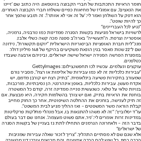
חומר הראיות התכתבות של חברי הקבוצה בווטסאפ. היה כתוב שם 'זיינו
את הנאצים', עם אמוג'יז של מחיאות כפיים ששלחו חברי הקבוצה האחרים.
הוא דפק על השולחן ואמר לי: 'על זה אני לא אוותר!'. זה תובע שהפך אחר
כך להיות שופט".
"נגיע לכל העבריינים"
לרשויות בישראל מגיעות בקשות הסגרה ממדינות כמו נורבגיה, גרמניה,
אוסטריה וצרפת. ה"תעשייה" בארה"ב ספגה מכה קשה כשלי אלבז,
מנכ"לית חברת האופציות הבינאריות הישראלית "יוקום תקשורת", נידונה
שם ל־22 שנות מאסר בגין הונאת משקיעים בהיקף של 148 מיליון דולר.
במסגרת הפרשה הסגירה ישראל שישה ישראלים, וביניהם ארבעה שעבדו
כטלפנים.
עוקצים ונעלמים. עכשיו לכו תחפשו,צילום: GettyImages
"עבירות כלכליות זה לא כמו עבירות של אלימות או רצח", מסביר גורם
שמעורב בחקירות פשיעה בינלאומית. "בתיק רצח יש קורבן מדמם, יש
אקדח מעשן. עבירות כלכליות, באופן אינהרנטי, הן נסיבתיות, מורכבות,
בנויות טלאי על טלאי. כשנעשית פנייה ממדינה זרה, קודם כל המשטרה
בוחנת את הראיות בתיק, ואם יש צורך בהשלמות חקירה, היא מבצעת. אם
זה תיק לענישה, בוחנים את ההחלטה השיפוטית, אחר כך החוק מחייב
קבלת הוראה משר המשפטים - ואז ההליך מגיע לבית המשפט".
עו"ד יסלוביץ': "זה לא משהו להתגאות בו, אבל מנהלי מחלקות פרקליטות
במדינות זרות אומרים לי: 'ניר, אתם פשוט מעצמה'. אנחנו שם דבר בעולם
בדבר הזה - ולאחרונה הגרמנים התחילו לתת גז בעניין של בקשות הסגרה
של ישראלים"
אלא שגם שם לא מסתיים התהליך. "צריך לזכור שאלה עבירות שמניבות
הרבה כסף, כל שיש להם הרבה אמצעים, והם מביאים עורכי דין מהשורה