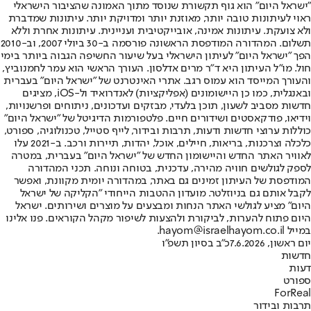
"ישראל היום" הוא גוף תקשורת שנוסד מתוך האמונה שהציבור הישראלי
ראוי לעיתונות טובה יותר, מאוזנת יותר ומדויקת יותר. עיתונות שמדברת
ולא צועקת. עיתונות אמינה, אובייקטיבית ועניינית. עיתונות אחרת וללא
תשלום. המהדורה המודפסת הראשונה פורסמה ב-30 ביולי 2007, וב-2010
הפך "ישראל היום" לעיתון הישראלי בעל שיעור החשיפה הגבוה ביותר בימי
חול. מו"ל העיתון היא ד"ר מרים אדלסון. העורך הראשי הוא עמר לחמנוביץ,
והעורך המייסד הוא עמוס רגב. אתרי האינטרנט של "ישראל היום" בעברית
ובאנגלית, כמו כן היישומונים (אפליקציות) לאנדרואיד ול-iOS, מציגים
חדשות מסביב לשעון, תוכן בלעדי, מבזקים ועדכונים, ניתוחים ופרשנויות,
וידיאו, פודקאסטים ושידורים חיים. פלטפורמות הדיגיטל של "ישראל היום"
כוללות ערוצי חדשות ודעות, תרבות ובידור, לייף סטייל, טכנולוגיה, ספורט,
כלכלה וצרכנות, בריאות, חיילים, אוכל, יהדות, תיירות ורכב. ב-2021 עלו
לאוויר האתר החדש והיישומון החדש של "ישראל היום" בעברית, במטרה
לספק לגולשים חוויה מהירה, עדכנית, בטוחה ונוחה. תכני המהדורה
המודפסת של העיתון זמינים גם באתר, במהדורה יומית מקוונת, ואפשר
לקבל אותם גם בניוזלטר. מועדון ההטבות הייחודי "הקליקה של ישראל
היום" מציע לגולשי האתר הנחות ומבצעים על מוצרים ושירותים. ישראל
היום פתוח להערות, לביקורת ולהצעות לשיפור מקהל הקוראים. פנו אלינו
במייל hayom@israelhayom.co.il.
יום ראשון, 7.6.2026
כ"ב בסיון תשפ"ו
חדשות
דעות
ספורט
ForReal
תרבות ובידור