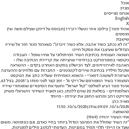
אוכל
מגזין
אנחנו מגייסים
English
X
אהוד מנור| צילום: איור נטעלי רון־רז (מבוסס על דיוקן שצילם משה שי)
מוספים
שישבת
"זה לא נכתב כשיר אהבה, אלא כשיר זיכרון": כשאהוד מנור חזר אל שיריו
הגדולים שעיצבו את פסקול חיינו
השנאה העצמית בכתיבת השיר המיתולוגי על אחיו שנפל • העבודה
כקופאי בסופרמרקט בברודוויי שהציתה את קריירת הכתיבה שלו •
האהבה לאירוויזיונים, לצד הכישלון במקום האחרון בקדם • ההשראה
שקיבל מילדיו בכתיבת שירים לקטנטנים • החברות עם מלחינים וההערצה
העיוורת לשושנה דמארי • והאמא האמיתית שעליה כתב את הטקסט
המצמרר בשיר המפורסם של ריקי גל • זמן קצר לפני מותו ב־2005, בגיל 63,
אהוד מנור הגיע לאולפני "קול ישראל" וחשף את הסיפורים שמאחורי שיריו
האלמותיים • במלאת 20 שנים ללכתו, כאן תאגיד השידור הישראלי משיק
פרויקט רחב ומרגש החוגג את יצירתו • מיוחד
מאיה כהן
10/4/2025, 09:09
,עודכן
10/4/2025, 11:30
0
השמעה
אחי הצעיר יהודה (1969)
"זה השיר שחולל את המהפך הגדול ביותר בחיי כאדם, וגם כפזמונאי, משום
שעד אז הייתי תלוי תמיד במנגינות. העדפתי לכתוב מילים למנגינות,