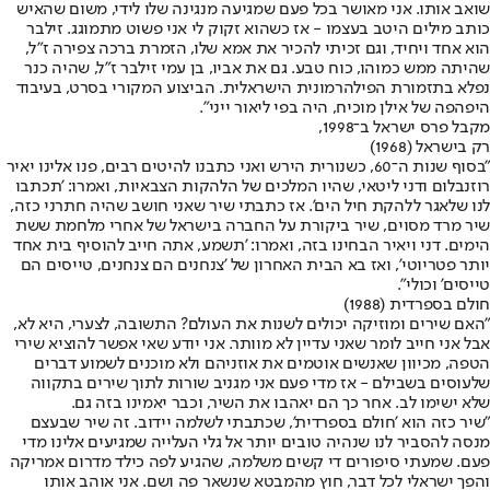
שואב אותו. אני מאושר בכל פעם שמגיעה מנגינה שלו לידי, משום שהאיש
כותב מילים היטב בעצמו - אז כשהוא זקוק לי אני פשוט מתמוגג. זילבר
הוא אחד ויחיד, וגם זכיתי להכיר את אמא שלו, הזמרת ברכה צפירה ז"ל,
שהיתה ממש כמוהו, כוח טבע. גם את אביו, בן עמי זילבר ז"ל, שהיה כנר
נפלא בתזמורת הפילהרמונית הישראלית. הביצוע המקורי בסרט, בעיבוד
היפהפה של אילן מוכיח, היה בפי ליאור ייני".
מקבל פרס ישראל ב־1998,
רק בישראל (1968)
"בסוף שנות ה־60, כשנורית הירש ואני כתבנו להיטים רבים, פנו אלינו יאיר
רוזנבלום ודני ליטאי, שהיו המלכים של הלהקות הצבאיות, ואמרו: 'תכתבו
לנו שלאגר ללהקת חיל הים'. אז כתבתי שיר שאני חושב שהיה חתרני כזה,
שיר מרד מסוים, שיר ביקורת על החברה בישראל של אחרי מלחמת ששת
הימים. דני ויאיר הבחינו בזה, ואמרו: 'תשמע, אתה חייב להוסיף בית אחד
יותר פטריוטי', ואז בא הבית האחרון של 'צנחנים הם צנחנים, טייסים הם
טייסים' וכולי".
חולם בספרדית (1988)
"האם שירים ומוזיקה יכולים לשנות את העולם? התשובה, לצערי, היא לא,
אבל אני חייב לומר שאני עדיין לא מוותר. אני יודע שאי אפשר להוציא שירי
הטפה, מכיוון שאנשים אוטמים את אוזניהם ולא מוכנים לשמוע דברים
שלעוסים בשבילם - אז מדי פעם אני מגניב שורות לתוך שירים בתקווה
שלא ישימו לב. אחר כך הם יאהבו את השיר, וכבר יאמינו בזה גם.
"שיר כזה הוא 'חולם בספרדית', שכתבתי לשלמה יידוב. זה שיר שבעצם
מנסה להסביר לנו שנהיה טובים יותר אל גלי העלייה שמגיעים אלינו מדי
פעם. שמעתי סיפורים די קשים משלמה, שהגיע לפה כילד מדרום אמריקה
והפך ישראלי לכל דבר, חוץ מהמבטא שנשאר פה ושם. אני אוהב אותו