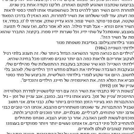
בביצועו שכתבנו ושהגיע למקום האחרון. חלקנו נקודה אחת בין שנינו.
למחרת היום השיר הפך ללהיט גדול. כשהשמעתי אותו למתי כספי לראות
מה דעתו, עוד לפני ששלחנו את השיר לתחרות, הוא האזין לו בדרכו המאוד
שקטה, ועם פני פוקר. השיר נגמר, והוא עדיין שתק. אמרתי לו 'נו, בסדר, אז
השיר איום ונורא - אבל תגיד מילה'. הוא לא אמר כלום, ואז עשה לי תנועה
באצבע, שאסתכל על שתי ידיו, וכל שערות ידיו סמרו. בקיצור, התברר שהוא
מת על השיר הזה".
מנור בילדותו,צילום: באדיבות משפחת מנור
ילדותי השנייה (1984)
"הילדים הם כנראה מקור ההשראה הגדול ביותר שלי. זה תענוג בלתי רגיל
לעקוב אחריהם ולראות כמה הם יותר טובים מאיתנו מכל בחינה שהיא.
'ילדותי השנייה' הוא שיר שנכתב בעקבות ההתפעלות שלי מהילדים שלי,
ובעקבות העובדה שגיליתי את העולם מחדש דרך הילדים שלי, לאהוב בלי
לחשוב. היום אני שקוע לגמרי בילדותי השלישית, והביצוע של מתי כספי
מביא את הפלא הזה, את האינפוזיה של חיינו, הילדים והנכדים".
עניין של זמן (1992)
"בשנות ה־90 כתבתי את השיר הזה עם רמי קלינשטיין לסדרת הטלוויזיה
החינוכית 'עניין של זמן'. ביצע אותו גידי גוב, כמובן. אגב עניין של זמן - גיל
ההתבגרות הוא בעיניי הזמן המדהים ביותר שלנו, כבני אדם. אני חושב
שבגיל ההתבגרות, עד שאנחנו משתחררים מהצבא, אנחנו הכי טובים כבני
אדם: יותר פתוחים, ליברליים, סובלניים, יותר מוכנים להקריב ולתת,
מוכנים לעשות למען האהבה. אחר כך מגיע הצבא, ואנחנו מתחילים
להתחייב לכל מיני דברים, אז אנחנו נעשים יותר ויותר ממוקדים בעצמנו
ופחות קשובים לעולם ולאחרים.