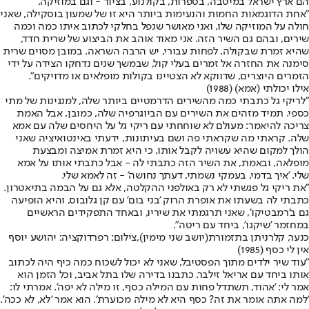
הם ארץ ישראל במיטבה, בספרות, בקולנוע, בציור - וגם במוזיקה.
"אחת הדוגמאות החמות והנעימות ביותר היא זו של שמעון בוסקילה, שאני
חולה על המוזיקה שלו, ואני מאושר שנפל בחלקי לכתוב איתו כמה וכמה
שירים, ובהם גם השיר הזה. אני מאוד אוהב את הביצוע של שרית חדד,
שהיא זמרת שבקולה, לפחות עבורי, יש הרבה השראה. במובן מסוים שרית
סימנה את החזרה אל זמרים בעלי קול, שבמשך שנים נדחקו הצידה על ידי
הזמרים היוצרים, שדווקא לא הצטיינו בקולות מופלאים או מדויקים".
אילו יכולתי (אמא) (1988)
"לריקי גל כתבתי כמה מהשירים הדרמטיים ביותר שלה, למנגינות של מתי
כספי. תמיד מזהים את השירים עם הביוגרפיה שלה, כמובן, אבל האמת
צריכה להיאמר: מעולם לא שוחחתי עם ריקי גל על היחסים שלה עם אמא
שלה. קראתי מה שקראתי פה ושם בעיתונות, ידעתי באינטואיציה שאני
הולך למקום שהיא עשויה לקבל אותו, כי היא זמרת אמיצה ומבצעת
מופלאה, ובאמת, את השיר הזה כתבתי לה - אבל כתבתי אותו על אמא
שלי. 'איך בדמי, בעמקי נשמתי, דעתך נחושה' - זה לאמא שלי.
"את ריקי גל פגשתי לא רק באולפני ההקלטה, אלא גם על הבמה בתיאטרון.
כתבתי לה בשעתו את אופרת הרוק 'בני בום' עם קן גלובוס, והיא הופיעה
גם ב'רמבטיקו', שאני תרגמתי את שיריו, ובאחד התפקידים הראשיים
במחזמר 'שיקגו', ביחד עם ריטה".
כנער, קלרניתן בתזמורת(יושב שני מימין),צילום: רפרדוקציה: יהושע יוסף
אין לי כסף (1985)
"עוד שיר ילדים מתוך הפסטיבל, שאני לא יכול לשכוח כמה כיף היה לכתוב
אותו ביחד עם אריאל זילבר. כתבנו בדירה שלו בתל אביב, וכל הזמן הוא
אמר לי: 'אהוד, תשתדל פחות עם המילה כסף, זו מילה לא יפה'. אמרתי לו:
'למה אתה אומר את זה? כסף היא לא מילה מכוערת'. הוא אמר 'לא, לא ככה'.