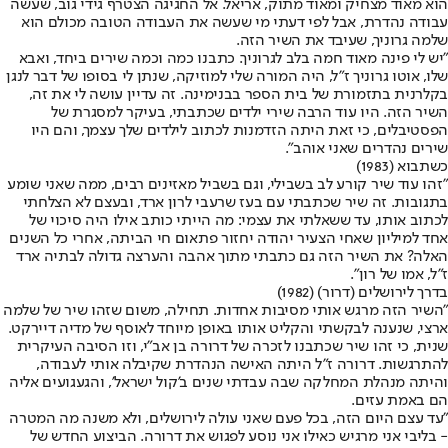
הוא מאוד מצחיק ומאוד מתוק, אריאל. אל החגיגה הצטרף גידי גוב, שעשה
עבודה נהדרת, אבל לפי דעתי מי שעשה את העבודה הטובה מכולם הוא
שלמה גרוניך, שעיבד את השיר הזה.
"יש לי פינה מאוד חמה בלב לגרוניך. כתבנו כמה וכמה שירים ביחד, ואבא
שלו, אוטו גרוניך ז"ל, היה המורה שלי למוזיקה, שנתן לי בסופו של דבר לנגן
בקלרנית בתזמורת של בית הספר בבנימינה. זה עדיין עושה לי את זה,
השיר הזה. היו עוד הרבה שירי ילדים שכתבתי, בעיקר למסגרת של
הפסטיבלים, כי זאת היתה הזדמנות לכתוב לילדים שלך עצמך, והם היו
שירים נהדרים שאני אוהב".
כשתבוא (1983)
"זהו עוד שיר קורע לב בשבילי, וגם בשביל מאזינים רבים, ממה שאני שומע
בתגובות. זה שיר שכתבתי עם בעז שרעבי לרון ארד, ובעצם לא הצלחתי
לכתוב אותו, עד ששאלתי את עצמי: מה הייתי כותב אילו היה סיכוי של
אחד למיליון שאחי הצעיר יהודה יחזור פתאום חי הביתה, אחרי כל השנים
האלה? את השיר הזה גם כתבתי מתוך אהבה והערצה גדולה לבתיה ארד
ז"ל, אמו של רון".
בדרך לירושלים (דרור) (1982)
"השיר הזה מרגש אותי מסיבות אחדות. תחילה, משום שזהו שיר של שלמה
ארצי, שנענה לבקשתי והקליט אותו באופן מיוחד לאוסף של מדיה דיירקט.
שנית, כי זהו שיר שכתבנו לזכרה של דרורה בן אב"י, וזו הסיבה העיקרית
להתרגשות. דרורה ז"ל היתה האישה הנהדרת שקיבלה אותי לעבודה,
והיתה מנהלת המחלקה שבה עבדתי שנים ב'קול ישראל', והגעגועים אליה
הם באמת עזים.
"עד עצם היום הזה, בכל פעם שאני עולה לירושלים, ולא משנה מה המטרה
- בליבי אני מרגיש כאילו אני נוסע לפגוש את דרורה. הביצוע החדש של