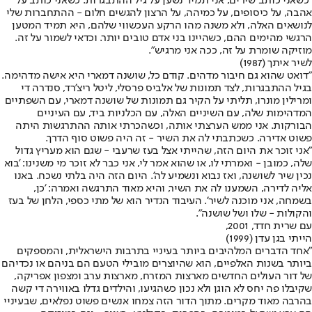
"כשאני כותב שירים, אני תמיד נשען על גיל ההתבגרות. כשאני כותב על
אהבה, על כיסופים, על כמיהה, על הרצון להגשים חלום - ההתחברות שלי
לנושאים האלה, ולא משנה מהו הרקע העכשווי שלהם, היא תמיד המטען
הרגשי מהימים ההם, כשהיינו בני אדם טובים יותר. וכדאי לשמור על זה.
מוזיקה שומרת על זה, ככה אני מרגיש".
לשיר איתך (1987)
"דואט שהוא גם חיבור מדהים. קודם כל, שושנה דמארי היא אישה מדהימה.
בגיל ההתבגרות, לצד תמונות של אלביס פרסלי, ליטל ריצ'רד, סנדרה די
ומרילין מונרו, תליתי על הקיר גם תמונות של שושנה דמארי, עם השפתיים
המדהימות שלה, עם השיניים האלה, עם הכלניות ביד, עם העיניים
הבורקות. אני ממש הערצתי אותה, וכשהכרתי אותה ההתרגשות היתה
פשוט אדירה. כשכתבתי לה את השיר - זה היה פשוט סוף הדרך.
"אני זוכר את היום הזה, שהייתי אצל בעז שרעבי - שגם הוא מעריץ גדול
שלה, כמובן - ואמרתי לו, או שהוא אמר לי, אני כבר לא זוכר מי משנינו: 'בוא
נכין שיר לשושנה, ואז נבוא ונשמיע לה'. היום הזה היה בלתי נשכח. באנו
אליה לדירה, השמענו לה את השיר, והיא מאוד התרגשה ואמרה: 'כן,
בשמחה, אני מוכנה לשיר'. העיבוד הנדיר הוא של מתי כספי, הלחן של בעז
והקולות - שלו ושל שושנה".
עם שרית חדד, 2001,
הייתי בגן עדן (1999)
"אחד הדברים המלהיבים ביותר בעיניי בתרבות הישראלית, והמספקים
ביותר בשנות האלפיים, הוא שהיוצרים מובילי הטעם הם בניהם או נכדיהם
של דור העולים החדשים מארצות המזרח, מארצות ערב ומצפון אפריקה,
שקיבלו פה יחס לא הוגן ולא נכון כשהגיעו, והילדים גדלו באווירה די קשה
בהרבה מאוד מקרים. מתוך הדור הזה צמחו אנשים פשוט נפלאים, שבעיניי