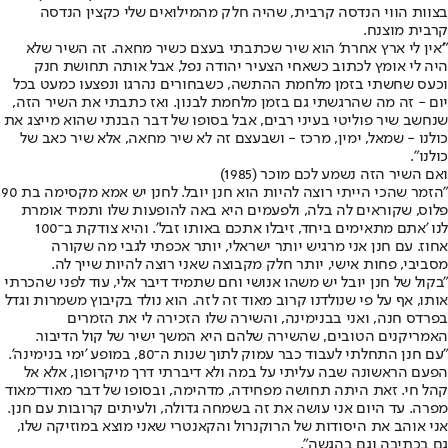
בצוות הווי הנדסה קרבית, שהיה חלק מהמילואים שלי כקצין הנדסה
קרבית מוצנח.
"'אין לי ארץ אחרת' הוא שיר שכתבתי בעצם כשיר מחאה. זה השיר שלא
היה לי אומץ לכתוב כשאחי הצעיר יהודה נפל, אבל אותה תחושת חנק
וכעס שחשתי בזמן מלחמת ההתשה, כשבחורים נהרגו ונפצעו כמעט בכל
יום - זה מה שהרגשתי גם בזמן מלחמת לבנון. ואז כתבתי את השיר הזה,
שנחשב שיר פוליטי בעיני רבים, אבל בסופו של דבר הבנתי שהוא מייצג את
כולנו - שמאל, ימין, מרכז - ושבעצם זה לא שיר מחאה, אלא שיר כאב של
כולנו".
ואם השיר הזה נשמע לכם מוכר (1985)
"הזמר שהכי הייתי רוצה להיות הוא חנן יובל. לחנן יש אמא מקסימה בת 90
פלוס, שקוראים לה בלה, ולפעמים היא באה להופעות שלו ותמיד אומרת
לנו 'אתם מתאימים ביחד, זיבלו אתכם באותו זבל'. והיא צודקת ב־100
אחוז. עם חנן אני מרגיש יותר ישראלי, יותר אכפתי לגבי מה שקורה
מסביבי, פחות אישי, יותר חלק מקבוצה שאני רוצה להיות שייך לה.
"בקול של חנן יובל יש משהו אנושי וחם שתמיד דיבר אלי, עוד לפני שהכרתי
אותו, אף על פי שנולדנו קרוב מאוד זה לזה. הוא נולד בקיבוץ משמרות וגדל
בפרדס חנה, ואני בבנימינה, והשירה שלו הזכירה לי את הזמרים
האמריקנים הטובים, שהשירה שלהם היא המשך ישיר של קול הדיבור.
"עם חנן התחלתי לעבוד כבר עמוק לתוך שנות ה־80, במופע 'ימי בנימינה'.
הפעם הראשונה שבה עליתי על במה ולא דיברתי דרך מיקרופון, אלא אל
קהל חי. זאת היתה תחושה מפחידה, מדהימה, ובסופו של דבר מאוד־מאוד
מפרה. עד היום אני עושה את זה בשמחה גדולה, ולעיתים קרובות עם חנן.
אני אוהב את היסודות של הרוקנרול והקאנטרי שאני מוצא במוזיקה שלו,
גם בכתיבה וגם בהגשה".