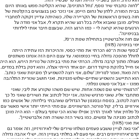
הוא נהרג, והפך בשבילי להיות הפרפר שבשיר הזה.
"לחוה כתבתי שיר נוסף, 'נחל התנינים', שהיא הקליטה ממש באותו היום
בבית המורה, ללחן של נחום היימן. אני נזכר כאן בגעגועים בהקלטות של
חוה בשנים הראשונות של הקריירה שלה, כשהיתה עדיין זקוקה למחברי
מילים. מובן שאבוא אליה בכל רגע שהיא תקרא לי, אבל אני מודה על
הרגעים שהיא קראה לי - כמו הרגע הזה, שבעצם חיבר אותי לילדותי
בבנימינה".
עם חוה אלברשטיין בתחילת שנות ה־70,
ימי בנימינה (1975)
"בסוף שנות ה־60 הכרתי את מתי כספי, וההיכרות הזו עתידה היתה
לחולל מהפכה גדולה בחיי כפזמונאי. עד עצם היום הזה אנחנו משתפים
פעולה מתוך קרבה גדולה. הכרתי את מתי בביתה של נורית הירש, הוא היה
אז חייל בלהקת פיקוד דרום. יום אחד הייתי אצלה, והוא דפק בדלת במדים,
רזה מאוד, ואמר לנורית: 'שלום, אני רוצה להשמיע לך מנגינות שאני כותב'.
הוא התיישב והשמיע שתיים-שלוש מנגינות, ואני חושב שנורית התלהבה
ממנו - אבל אני פשוט נפלתי.
"הרגשתי שיש שם נשמה אחות. שיש שם משהו שקורע את ליבי, שאני
מתחבר אליו, שאני מרגיש שהנה, אני יכול לכתוב את השירים שאני כל כך
רוצה לכתוב, בנוסח ובסגנון של הגדולים שאהבתי בילדותי, של אנשים כמו
אירווינג ברלין, קול פורטר, הגרשווינים. עם מתי הייתי יותר אישי מאשר עם
כל מלחין אחר לאורך הדרך. אפילו שהוא הכי שזוף בעולם - הוא היה מוכן
לכתוב מנגינה על נמשים, כמו בשיר הזה ששרה חוה אלברשטיין".
את ואני (1975)
"אני גאה לציין ששבע פעמים נשלחו שירים שלי לאירוויזיון, וזה אומר גם
קדם־אירוויזיונים רבים. אף פעם לא בחלתי בעניין הזה, יש לי אהבה גדולה