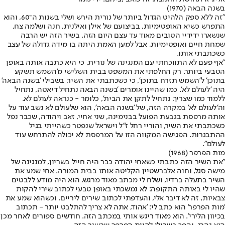
בשנה הבאה (1970)
"זה ללא ספק הלהיט הגדול ביותר של נורית הירש ושלי בשנות ה־60, והוא
התפרש כשיא האופטימיות, בביצועם של אילן ואילנית, חנה ושלמה צח,
שנשארו ידידיי הטובים מאוד עד עצם היום הזה. בשיר הזה יש הרבה
שמחת חיים ואופטימיות, אבל למען האמת היתה בו מידה גדולה של עצב
כשכתבתי אותו.
"אף פעם לא התווכחתי עם המנגינה של נורית, כי היא כתבה אותה באופן
הטבעי ביותר. רק החלפתי את המשפט בבית השלישי מ'השמש תשקע
בתוכן' ל'השמש תזרח בתוכן', כי כשכתבתי את השיר, בשבילי 'בשנה הבאה'
היה 'לעולם לא'. כמו שהיינו אומרים 'בשנה הבאה נתחיל דיאטה, נתחיל
ללמוד כמו שצריך, נתחיל לתקן את הבית', כלומר - כנראה לעולם לא.
וה'לעולם לא' במקרה הזה, של 'בשנה הבאה', הוא שלעולם לא נשב עוד על
אותה מרפסת בגבעת הפועל בבנימינה, שני אחיי, זאב ויהודה, שכבר נפל
כשכתבתי את השיר, והוריי רחל ז"ל וישראל שנפטר כשהייתי בגיל
ההתבגרות. הפגישה המקווה הזו על המרפסת לא יכולה להתרחש עוד
לעולם".
מות הפרפר (1968)
"את השיר הזה כתבתי כשאחי יהודה כבר היה חייל בשריון, למנגינה של
מישה סגל, וחוה אלברשטיין הקליטה אותו בבית המורה. אחי שמע את
השיר בתעלה ברדיו, ושלח לי מכתב מאוד מרגש. הוא היה מודע ללבטים
שהיו לי באותה התקופה: לא נמשכתי באופן טבעי לכתוב שירי להקות
צבאיות, זה לא דיבר אלי, והעדפתי לכתוב שירים ליריים. וכשהוא שמע את
'מות הפרפר' הוא כתב לי: 'אהוד, אתה לא צריך להתלבט יותר - תכתוב
בכיוון הלירי'. הוא מאוד ריגש אותי במכתב הזה. חודשים ספורים לאחר מכן