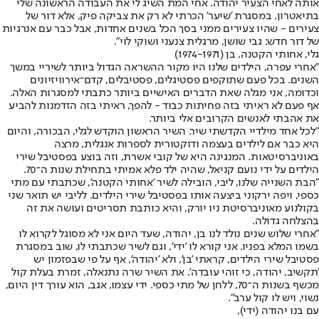
אותה לאחי הצעיר יהודה. אחי המת השיג לי את העבודה הראשונה שלי
בתיאטרון. במסגרת 'שיער' הכרתי לא רק את צביקה פיק, אלא דור של
צעירים - שהיו צעירים ממני בסך הכל בשנים אחדות, אבל כבר עם אנרגיות
של דור חדש: גבי שושן, מרגלית צנעני ושוקי לוי".
גלי, אחותי הקטנה, בן (1974-1971)
"אחרי עפרה, הילדים שלנו היו מקור ההשראה הגדול ביותר לשיריי במשך
השנים. בכל פעם שתוקפים פסטיגלים, פסטיבלים, קדם־אירוויזיונים
וכדומה, אני מגלה שאת הדברים האישיים ביותר כתבתי למסגרות האלה.
אף פעם לא ראיתי בזה פחיתות כבוד - להפך, ראיתי בזה הזדמנות להביע
את אהבתי לאנשים הקרובים אלי ביותר.
"לכל אחד מילדיי הקדשתי שיר. השיר הראשון הוקדש לגלי, הבכורה, והיום
היא כבר אם לילדים בעצמה ודוקטורית לספרות אנגלית, מרצה
באוניברסיטאות. המנגינה היא של קובי אשרת, וזה בוצע בפסטיבל שירי
הילדים על ידי נועם קניאל, שהיה ילד פלא אמיתי בתחילת שנות ה־70.
"הבת השנייה שלנו, ליבי, הובילה לשיר 'אחותי הקטנה', שכתבתי עם מתי
כספי, ויפה ירקוני ביצעה אותו בפסטיבל שירי הילדים. לליבי יש תואר שני
בקולנוע מאוניברסיטת ניו יורק, והיא כותבת תסריטים ועושה את זה
בהצלחה גדולה.
"אחרי שלוש שנים נולד לנו בן, יהודה, שעד היום אני לא מסוגל לקרוא לו
בשמו המלא בפניו. אני קורא לו 'ידי', וגם לשיר שכתבתי לו, שוב במסגרת
פסטיבל שירי הילדים, קראתי 'בן', ולא 'יהודה', אף על פי שבפזמון יש
'תקשיב, יהודה, כי זוהי עובדה'. את השיר שרה נתנאלה, זמרת בעלת קול
מכשף בשנות ה־70, ללחן של מתי כספי. ידי עצמו, אגב, הוא עורך דין היום,
נשוי, ויש לו קול ערב".
עם בנו יהודה (ידי),