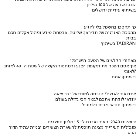
בהשקעה של 100 מיליון ₪
בשיתוף עיריית ירושלים
כך תחסכו בחשמל בלי להזיע
מהפכת האנרגיה של תדיראן: שליטה, אבטחת מידע וניהול אקלים חכם
בבית
בשיתוף TADIRAN
מאחורי הקלעים של הטעם הישראלי
איך אסם הפכה את תקופת הצנע והמחסור הקשה של שנות ה-40 למותג
לאומי?
בשיתוף אסם
אתם עוד לא שם? הטיסה למונדיאל כבר יצאה
יונדאי לוקחת אתכם לבמה הכי גדולה בעולם
בשיתוף יונדאי מבית כלמוביל
ירושלים 2040: העיר נערכת ל- 1.5 מליון תושבים
מנכ"לית העירייה מציגה תוכנית להשארת הצעירים ובניית עתיד הדור
הבא