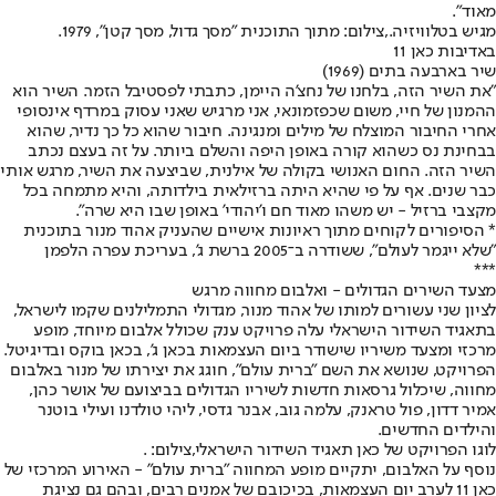
מאוד".
מגיש בטלוויזיה.,צילום: מתוך התוכנית "מסך גדול, מסך קטן", 1979.
באדיבות כאן 11
שיר בארבעה בתים (1969)
"את השיר הזה, בלחנו של נחצ'ה היימן, כתבתי לפסטיבל הזמר. השיר הוא
ההמנון של חיי, משום שכפזמונאי, אני מרגיש שאני עסוק במרדף אינסופי
אחרי החיבור המוצלח של מילים ומנגינה. חיבור שהוא כל כך נדיר, שהוא
בבחינת נס כשהוא קורה באופן היפה והשלם ביותר. על זה בעצם נכתב
השיר הזה. החום האנושי בקולה של אילנית, שביצעה את השיר, מרגש אותי
כבר שנים. אף על פי שהיא היתה ברזילאית בילדותה, והיא מתמחה בכל
מקצבי ברזיל - יש משהו מאוד חם ו'יהודי' באופן שבו היא שרה".
* הסיפורים לקוחים מתוך ראיונות אישיים שהעניק אהוד מנור בתוכנית
"שלא ייגמר לעולם", ששודרה ב־2005 ברשת ג', בעריכת עפרה הלפמן
***
מצעד השירים הגדולים - ואלבום מחווה מרגש
לציון שני עשורים למותו של אהוד מנור, מגדולי התמלילנים שקמו לישראל,
בתאגיד השידור הישראלי עלה פרויקט ענק שכולל אלבום מיוחד, מופע
מרכזי ומצעד משיריו שישודר ביום העצמאות בכאן ג', בכאן בוקס ובדיגיטל.
הפרויקט, שנושא את השם "ברית עולם", חוגג את יצירתו של מנור באלבום
מחווה, שיכלול גרסאות חדשות לשיריו הגדולים בביצועם של אושר כהן,
אמיר דדון, פול טראנק, עלמה גוב, אבנר גדסי, ליהי טולדנו ועילי בוטנר
והילדים החדשים.
לוגו הפרויקט של כאן תאגיד השידור הישראלי,צילום: .
נוסף על האלבום, יתקיים מופע המחווה "ברית עולם" - האירוע המרכזי של
כאן 11 לערב יום העצמאות, בכיכובם של אמנים רבים, ובהם גם נציגת