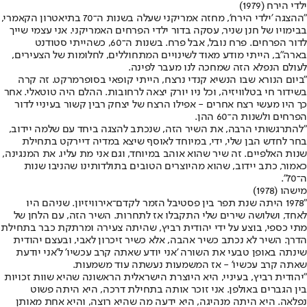
ילדי הירח (1979)
"ההצגה 'ילדי הירח', מחזה אמריקני שעלה בשנות ה־70 בתיאטרון הקאמרי,
בבימויו של חנן שניר, עסקה בדור ילדי הפרחים האמריקני. אני עצמי שייך
לדור הפרחים. פרח נובל, אבל פרח. בשנות ה־60, כשהייתי סטודנט
בארה"ב, הייתי מודע מאוד לשינויים המתחוללים, לחלומות של הצעירים,
לעולם הנפלא הזה שמחכה לנו מעבר לפינה.
"ביום הנורא שבו הנשיא קנדי נרצח, הייתי קופאי בסופרמרקט. זה קרה
בשידור חי בטלוויזיה, וכל ניו יורק יצאה לרחובות. ההלם היה טוטאלי. אחר
כך היו מעשי רצח אחרים - אפילו הרצח של יצחק רבין קשור בעיניי לדור
הפרחים ולשנות ה־60 ההן.
"להתרגשותי הרבה, את השיר הזה, שנכתב להצגה ביחד עם שלמה יידוב,
בחר לחדש הבן שלי, ידי, במיוחד לאוסף שיצא במדיה דיירקט בתחילת
שנות האלפיים. זה שיר שהוא אוהב במיוחד, וגם אני מת עליו. את המנגינה,
כאמור, כתב יידוב, שהוא מהיוצרים הטובים בתולדותינו שהניבו שנות
ה־70".
מישהו (1978)
"1978 היתה שנת תפר בין פסטיבל הזמר לקדם־אירוויזיון. שניהם היו
לאחד, ושלושה שירים שלי התקבלו אז לתחרות. השיר הזה, עם הלחן של
מתי כספי, בוצע על ידי יהודית רביץ, שהיתה צעירה ומרתקת כבר בתחילת
הדרך. השיר לא נכתב כשיר אהבה, אלא כשיר זיכרון לאבי, ובעצם יהודית
שינתה באופן טבעי את השורה 'אני יודע שאתה קרב עכשיו' ל'אני יודעת
שאתה קרב עכשיו' - אז המשמעות נעשתה עוד משמעות.
"יהודית רביץ, בעיניי, היא היוצרת הישראלית הראשונה שהיא שוות זכויות
בין הגברים באולפן. אני זוכר אותה בתחילת דרכה, היא היתה פשוט
נפלאה. היא היתה מנהיגה, היא ידעה מה שהיא רוצה, והיא אחת מאותן