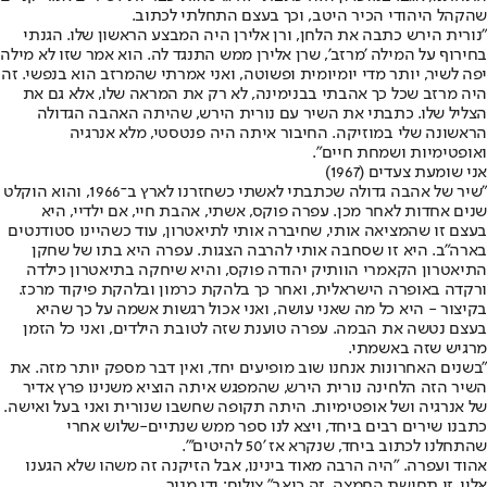
שהקהל היהודי הכיר היטב, וכך בעצם התחלתי לכתוב.
"נורית הירש כתבה את הלחן, ורן אלירן היה המבצע הראשון שלו. הגנתי
בחירוף על המילה 'מרזב', שרן אלירן ממש התנגד לה. הוא אמר שזו לא מילה
יפה לשיר, יותר מדי יומיומית ופשוטה, ואני אמרתי שהמרזב הוא בנפשי. זה
היה מרזב שכל כך אהבתי בבנימינה, לא רק את המראה שלו, אלא גם את
הצליל שלו. כתבתי את השיר עם נורית הירש, שהיתה האהבה הגדולה
הראשונה שלי במוזיקה. החיבור איתה היה פנטסטי, מלא אנרגיה
ואופטימיות ושמחת חיים".
אני שומעת צעדים (1967)
"שיר של אהבה גדולה שכתבתי לאשתי כשחזרנו לארץ ב־1966, והוא הוקלט
שנים אחדות לאחר מכן. עפרה פוקס, אשתי, אהבת חיי, אם ילדיי, היא
בעצם זו שהמציאה אותי, שחיברה אותי לתיאטרון, עוד כשהיינו סטודנטים
בארה"ב. היא זו שסחבה אותי להרבה הצגות. עפרה היא בתו של שחקן
התיאטרון הקאמרי הוותיק יהודה פוקס, והיא שיחקה בתיאטרון כילדה
ורקדה באופרה הישראלית, ואחר כך בלהקת כרמון ובלהקת פיקוד מרכז.
בקיצור - היא כל מה שאני עושה, ואני אכול רגשות אשמה על כך שהיא
בעצם נטשה את הבמה. עפרה טוענת שזה לטובת הילדים, ואני כל הזמן
מרגיש שזה באשמתי.
"בשנים האחרונות אנחנו שוב מופיעים יחד, ואין דבר מספק יותר מזה. את
השיר הזה הלחינה נורית הירש, שהמפגש איתה הוציא משנינו פרץ אדיר
של אנרגיה ושל אופטימיות. היתה תקופה שחשבו שנורית ואני בעל ואישה.
כתבנו שירים רבים ביחד, ויצא לנו ספר ממש שנתיים-שלוש אחרי
שהתחלנו לכתוב ביחד, שנקרא אז '50 להיטים'".
אהוד ועפרה. "היה הרבה מאוד בינינו, אבל הזיקנה זה משהו שלא הגענו
אליו. זו תחושת החמצה. זה כואב",צילום: ידי מנור