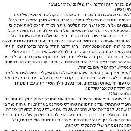
עם עפרה חזה וירדנה ארזי,צילום: שלומי בוצ'צ'ו
חי (1983)
"לעולם לא אשכח את עפרה חזה, שהיה לה קול שהוא מעיין של מים
זורמים. זמרת שמעולם לא זייפה, טהורה במלוא מובן המילה. אני אכול
געגועים אליה. כל פגישה וכל הקלטה איתה תמיד היו ממלאות את ליבי
באופטימיות. אהבתי את זה שאמרו עליה שהיא לא זמרת מחאה - אבל
בעיניי, כמו שנעמי שמר כתבה פעם, המחאה שלה היתה השמחה שלה.
"העובדה שעפרה באה משכונה שהיו בה מצוקה ועוני וצרות אחרות ויצאה
כל כך יפה, חמה ואופטימית - היא הדבר החזק ביותר בזיכרון שלי. הייתי
גאה מאוד לכתוב לה שירים. כתבתי לה לא מעט שירים, ו'חי' הוא אולי
המרגש ביותר. בדרך כלל אני לא כותב שירים בגוף ראשון רבים, אבל בשיר
הזה הרגשתי רצון, כי זה היה בתחילת שנות ה־80, ובאירופה היו רגשות
אנטי־ישראליים קשים במיוחד.
"האירוויזיון נערך במינכן שבגרמניה, ולא התחשק לי לנסוע לשם. אבל אז
חשבתי לעצמי שאם השיר יזכה בקדם - לפחות על אדמת גרמניה אני אגיד
'אני עוד חי' באוזני הגרמנים. וכך בעצם נולד השיר הזה, עם המנגינה
המרקידה של אבי טולדנו".
הלוואי (1986)
"בעז שרעבי הוא אחד היוצרים שאיתם אני מחובר באופן חזק במיוחד. זה
חיבור שהתחיל עוד מהתקופה שהייתי סטודנט בארה"ב, והוא היה נער בן
17 שהגיע לבקר את אחיו, נחמיה, שעבד עם אשתי עפרה במועדון 'סברה'
בתור נגן חליליות. במשך השנים בעז הפך להיות המלחין של העתיד, בעיניי.
החיבור אצלו בין מוזיקה מזרחית, מערבית ותימנית הוא מדהים, וכל
מנגינה ומנגינה שלו נותנת לי השראה.
"'הלוואי' הוא הכישלון הכי מפואר בקדם־אירוויזיון, שבעז ואני חולקים. שיר