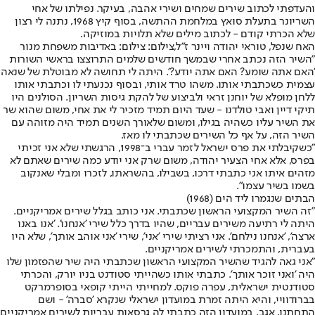
והעדפתי לכתוב שירים שמחים ושירי אהבה, בעיקר. נפילתו של אחי
השריונר בתעלת סואץ במלחמת ההתשה, בסוף קיץ 1968, נתנה לי רצון
שלא הכרתי קודם - לכתוב מילים שלא תלויות במוזיקה.
האח שנפל, טוראי יהודה ויינר ז"ל,צילום: צילום: באדיבות משפחת מנור
"השיר הזה נכתב אחרי שבמשך חודשים שלמים התרוצצו בראשי השורות
'האם אתה שומע? האם אתה יודע?'. היתה לי תחושה לא מבוטלת של שנאה
עצמית כשכתבתי אותו. משהו טרד אותי, ובסוף נכנעתי לו וכתבתי אותו
ללחן מופלא של יוחנן זראי ולביצוע של להקת גיסות השריון. הסולנים היו
תיקי דיין ואבי טולדנו - שעד היום תמיד מזכיר לי את אחי, משום שהוא שר
את השיר עליו כשהיה בגילו, ומשום שלאורך השנים תמיד היה מזוהה עם
השיר הזה, על אף כל השירים שכתבתי לו מאז.
"כשקיבלתי את פרס ישראל לזמר עברי ב־1998, הרגשתי שלא אני זכיתי
בפרס, אלא אחי הצעיר יהודה, משום שרק אני יודע כמה שירים שאתם לא
מזהים איתו אני כתבתי דרכו, בשבילו, בהשראתו, לזכרו ומבלי שאנקוב
בשמו בשיר עצמו".
הבתים שנגמרו ליד הים (1968)
"זה השיר המקצועי הראשון שכתבתי. אני כותב בגלל שירים אמריקניים.
היתה לי רתיעה משירים עבריים, שהיו בדרך כלל שירי 'אנחנו'. 'אנו באנו
ארצה', 'אנחנו נילחם'. אני רציתי שירי 'אני', שירי 'אני אוהב אותך', שלא היו
בעברית, והתמכרתי לשירים אמריקניים.
"אני גאה להגיד שהשיר המקצועי הראשון שכתבתי היה שיר שהפזמון שלו
היה 'ואני זוכר אותך'. כתבתי אותו כשהייתי סטודנט בניו יורק, והכרתי
סטודנטית ישראלית, עפרה פוקס. למחייתי הייתי קופאי בסופרמרקט
בברודוויי, והיא היתה זמרת במועדון ישראלי שנקרא 'סברה' - ושם
התחתנו, אגב. במועדון הזה כתבתי לה גרסאות עבריות לשירים אמריקניים