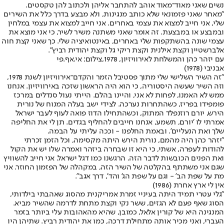
נשים שאני מאוד־מאוד אוהב להתחבר אליהן ולכתוב להן טקסטים.
"מאחר שאני פזמונאי שלא כותב מנגינות, ולא מבצע בדרך כלל את השירים
שלי, אני חייב למצוא את עצמי באחרים. אני חייב למצוא את עצמי במלחין
ובמבצע או במבצעת. זה אומר שאני משתנה משיר לשיר, כי אני מוצא את
עצמי שונה בהשתקפות שלי באחרים, באינטואיציה שלי. כך שאני קצת חוה
אלברשטיין וקצת אילנית וקצת ריקי גל וקצת יהודית רביץ".
עם יזהר כהן והמשלחת לאירוויזיון, 1978,צילום: אי.אף.פי
אבניבי (1978)
"זה השיר השלישי שלי מתוך פסטיבל הזמר והקדם־אירוויזיון לשנת 1978,
וזה השיר שעשה היסטוריה, כי הוא היה הראשון שזכה באירוויזיון. אנחנו
ממש לא האמנו, לפחות לא אני, והיינו בהלם. הייתי נעול סנדלים במרכז
פומפידו בפריז, כשהתחרות נערכה. לצידי ישב בעלה המנוח של נורית
הירש, יורם רוזנפלד המתוק, וכשהתחילו הדוז פואה לעוף לעבר ישראל
אמרתי לו 'יורם, תשמע, אנחנו חייבים להחליף בגדים. תן לי את החליפה
שלך ואת הנעליים'. ובאמת החלפנו - וככה עליתי על הבמה.
"יזהר כהן היה מהמם, נורית הירש היתה מקסימה, וכל הזמן זכרתי
להודות לעפרה, אשתי, כי היא זו שבחרה ביזהר ואמרה שלו יש את הקול
ואת הפנים הכובשות לדבר הזה. הרגשנו כמו דגל ישראל. אני חייב להשוויץ
שגם אני משתתף בהקלטה של השיר הזה, במקהלה של הפזמון החוזר. אני
מת על שפת הב' - וגם על שפת הג' והד', דרך אגב".
אין לי ארץ אחרת (1986)
"גלי עטרי תמיד היתה בעיניי זמרת אמריקנית מהסוג שאהבתי בילדותי,
הסוג שאף פעם לא הגזים, ששר נקי וקצת מתחת לדרמה שהשיר מביא.
המנגינה היא של קורין אלאל, כמובן, שהיא מהאהובות עלי ביותר בזמר
העברי, ואני מכיר אותה מתחילת דרכה, כמו את יהודית רביץ. שתיהן היו