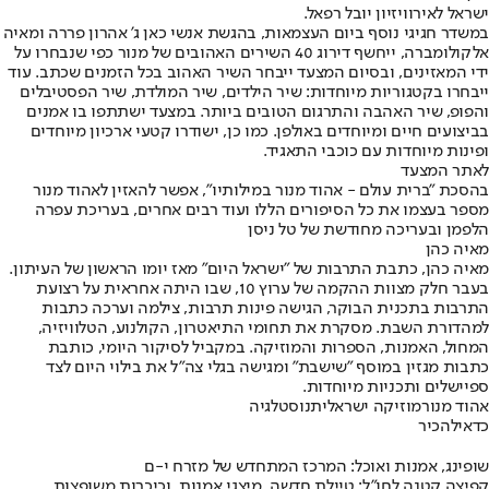
ישראל לאירוויזיון יובל רפאל.
במשדר חגיגי נוסף ביום העצמאות, בהגשת אנשי כאן ג' אהרון פררה ומאיה
אלקולומברה, ייחשף דירוג 40 השירים האהובים של מנור כפי שנבחרו על
ידי המאזינים, ובסיום המצעד ייבחר השיר האהוב בכל הזמנים שכתב. עוד
ייבחרו בקטגוריות מיוחדות: שיר הילדים, שיר המולדת, שיר הפסטיבלים
והפופ, שיר האהבה והתרגום הטובים ביותר. במצעד ישתתפו בו אמנים
בביצועים חיים ומיוחדים באולפן. כמו כן, ישודרו קטעי ארכיון מיוחדים
ופינות מיוחדות עם כוכבי התאגיד.
לאתר המצעד
בהסכת "ברית עולם - אהוד מנור במילותיו", אפשר להאזין לאהוד מנור
מספר בעצמו את כל הסיפורים הללו ועוד רבים אחרים, בעריכת עפרה
הלפמן ובעריכה מחודשת של טל ניסן
מאיה כהן
מאיה כהן, כתבת התרבות של "ישראל היום" מאז יומו הראשון של העיתון.
בעבר חלק מצוות ההקמה של ערוץ 10, שבו היתה אחראית על רצועת
התרבות בתכנית הבוקר, הגישה פינות תרבות, צילמה וערכה כתבות
למהדורת השבת. מסקרת את תחומי התיאטרון, הקולנוע, הטלוויזיה,
המחול, האמנות, הספרות והמוזיקה. במקביל לסיקור היומי, כותבת
כתבות מגזין במוסף "שישבת" ומגישה בגלי צה"ל את בילוי היום לצד
ספיישלים ותכניות מיוחדות.
אהוד מנור
מוזיקה ישראלית
נוסטלגיה
כדאי
להכיר
שופינג, אמנות ואוכל: המרכז המתחדש של מזרח י-ם
קפיצה קטנה לחו"ל: טיילת חדשה, מיצגי אמנות, וכיכרות משופצות