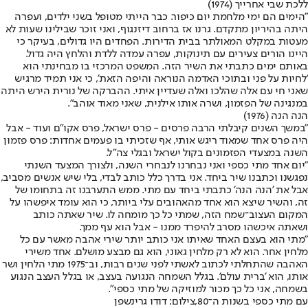
ללכת שבי אחרייך (1974)
"הימים הם ימי מלחמת יום כיפור. כבר הייתי מטופל בשני ילדים, ועפרה
היתה בהיריון מתקדם. גרנו אז ברחוב דיזנגוף, ואני זוכר שבילינו שעות לא
מעטות במקלט המאולתר בבית הדירות. הפחדים היו גדולים, בעיקר כי
היינו הורים צעירים עם תינוקות, עפרה עמדה ללדת והלחץ היה גדול.
באותם ימים כתבתי את השיר הזה. המשפט המרכזי בו מבחינתי הוא
'לחיות על פני ובתוכי האדמה הנוראה והיפה הזאת', כי אני תמיד מרגיש
שאני חי עם אלה שהלכו ואלה שעדיין איתי. ההברקה של נורית הירש היתה
במנגינה של הפזמון, ושרה אותו אילנית, שאני מאוד אוהב".
הנה הנה (1976)
"במשך השנים קיבלתי הרבה פרסים - פרס ישראל, פרס אקו"ם ועוד - אבל
היה פרס אחד שמאוד ריגש אותי, אף שזכיתי בו פעמים אחדות: פרס פזמון
השנה במצעדי הפזמונים בקול ישראל ובגלי צה"ל.
"יום אחד מתי כספי ואני נבחרנו לנבחרי השנה, ולצורך המצעד השנתי
נפגשנו וכתבנו שיר ביחד. אני בדרך כלל כותב לבדי, בלי שיש אנשים מסביב,
אבל את 'הנה הנה' כתבתי ביחד עם מתי. ממש התערבנו זה בתחומו של
זה, והשיר שיצא הוא אחד מהאהובים עלי ביותר, כי הוא עומד איפשהו על
המקום העצוב־שמח הזה, שמתי כל כך מומחה לו. שיר שאתה כותב
ושאתה איכשהו מסרב להיפרד ממנו - אבל הוא עף ממך.
"מתי הוא בעצם האחד שאיתו אני כותב יותר שירי אהבה מאשר עם כל
מלחין אחר. הוא לא רק מלחין גאוני, הוא גם מבצע מושלם. אחד משירי
האהבה שהתחלתי לכתוב לאשתי לפני שנים רבות, וב־1975 מתי הלחין ושר
אותו, הוא 'ברית עולם'. בגלל השמחה הנגועה בעצב, או בגלל העצב הנגוע
בשמחה, אני כל כך מכור למוזיקה של מתי כספי".
עם מתי כספי בשנות ה־80,צילום: דודו גרינשפן