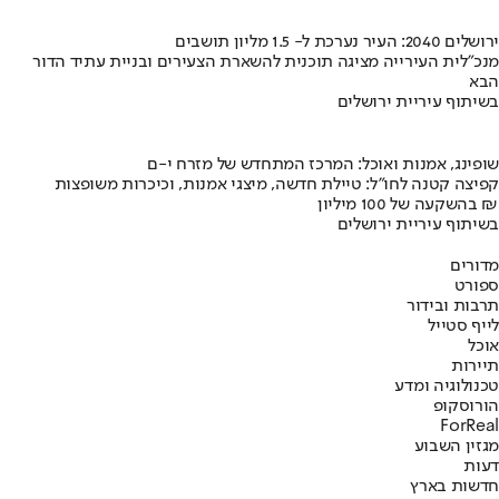
ירושלים 2040: העיר נערכת ל- 1.5 מליון תושבים
מנכ"לית העירייה מציגה תוכנית להשארת הצעירים ובניית עתיד הדור
הבא
בשיתוף עיריית ירושלים
שופינג, אמנות ואוכל: המרכז המתחדש של מזרח י-ם
קפיצה קטנה לחו"ל: טיילת חדשה, מיצגי אמנות, וכיכרות משופצות
בהשקעה של 100 מיליון ₪
בשיתוף עיריית ירושלים
מדורים
ספורט
תרבות ובידור
לייף סטייל
אוכל
תיירות
טכנולוגיה ומדע
הורוסקופ
ForReal
מגזין השבוע
דעות
חדשות בארץ