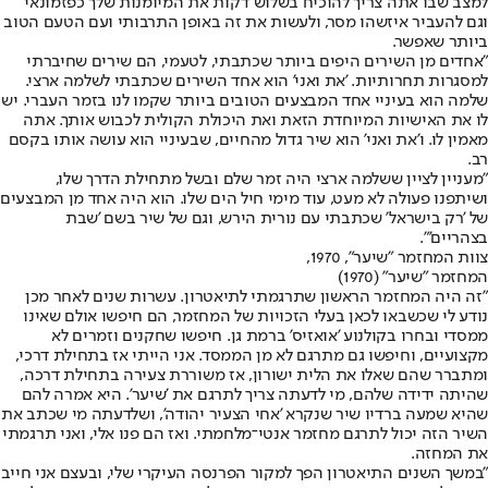
למצב שבו אתה צריך להוכיח בשלוש דקות את המיומנות שלך כפזמונאי
וגם להעביר איזשהו מסר, ולעשות את זה באופן התרבותי ועם הטעם הטוב
ביותר שאפשר.
"אחדים מן השירים היפים ביותר שכתבתי, לטעמי, הם שירים שחיברתי
למסגרות תחרותיות. 'את ואני' הוא אחד השירים שכתבתי לשלמה ארצי.
שלמה הוא בעיניי אחד המבצעים הטובים ביותר שקמו לנו בזמר העברי. יש
לו את האישיות המיוחדת הזאת ואת היכולת הקולית לכבוש אותך. אתה
מאמין לו. ו'את ואני' הוא שיר גדול מהחיים, שבעיניי הוא עושה אותו בקסם
רב.
"מעניין לציין ששלמה ארצי היה זמר שלם ובשל מתחילת הדרך שלו,
ושיתפנו פעולה לא מעט, עוד מימי חיל הים שלו. הוא היה אחד מן המבצעים
של 'רק בישראל' שכתבתי עם נורית הירש, וגם של שיר בשם 'שבת
בצהריים'".
צוות המחזמר "שיער", 1970,
המחזמר "שיער" (1970)
"זה היה המחזמר הראשון שתרגמתי לתיאטרון. עשרות שנים לאחר מכן
נודע לי שכשבאו לכאן בעלי הזכויות של המחזמר, הם חיפשו אולם שאינו
ממסדי ובחרו בקולנוע 'אואזיס' ברמת גן. חיפשו שחקנים וזמרים לא
מקצועיים, וחיפשו גם מתרגם לא מן הממסד. אני הייתי אז בתחילת דרכי,
ומתברר שהם שאלו את הלית ישורון, אז משוררת צעירה בתחילת דרכה,
שהיתה ידידה שלהם, מי לדעתה צריך לתרגם את 'שיער'. היא אמרה להם
שהיא שמעה ברדיו שיר שנקרא 'אחי הצעיר יהודה', ושלדעתה מי שכתב את
השיר הזה יכול לתרגם מחזמר אנטי־מלחמתי. ואז הם פנו אלי, ואני תרגמתי
את המחזה.
"במשך השנים התיאטרון הפך למקור הפרנסה העיקרי שלי, ובעצם אני חייב