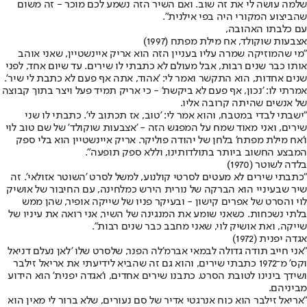
שלמה עושה לי את זה שוב. ואם השיר הזה נשמע לכם מוכר - זה משום
שהביצוע המקורי היה בפי אילנית".
עם כלבתו האהובה,
אצבעות שוקולד, אח מילת מפתח (1997)
"מי שהמוזיקה שמרה עליו בעניין הזה הוא אריק איינשטיין, שאני אוהב
אותו כבר שנים רבות, אבל מעולם לא כתבתי לו שירים. עד שיום אחד, לפני
שנים אחדות, הוא התקשר ואמר לי: 'אהוד, אתה אף פעם לא כתבת לי שיר'.
אמרתי לו: 'נכון, אף פעם לא ביקשת' - כי אריק תמיד פעל ויצר בתוך קבוצה
של אנשים שהיתה קרובה אליו.
"ישבתי לבדי במטבח, והוא אמר לי: 'טוב, אז תכתוב לי'. כתבתי לו שני
שירים, ואני מאוד שמח על המפגש הזה - 'אצבעות שוקולד' של שם טוב לוי
ו'אח מילת מפתח' בלחן של יהודה פוליקר. אריק איינשטיין הוא בלי ספק
המבצע החשוב ביותר בתולדותינו, וללא ספק תופעה".
בלדה לשוטר (1970)
"כתבתי שירים לא מעטים לסרטי קולנוע, למשל לסרט 'השוטר אזולאי'. זה
שיר שבעיניי הוא הברקה של נורית הירש כמלחינה, עם החיבור של אושיק
לוי והסרט של אפרים קישון - ובעיקר פניו של שייקה אופיר, שהן ממש
בלתי נשכחות. כשאני שומע את המנגינה של השיר, אני רואה את עיניו של
שייקה, ואת אושיק לוי, שאני מחבב כבר שנים רבות".
אגדה יפנית (1972)
"אני חייב תודה גדולה לבמאי אברמ'לה הפנר, שלסרט שלו 'לאן נעלם דניאל
וקס' מ־1972 כתבתי שירים, והוא גם זה שהביא לידיעתי את אריאל זילבר
ושידך בינינו לטובת הסרט. כתבנו שירים אחדים, ו'אגדה יפנית' הוא הידוע
מביניהם.
"אריאל זילבר הוא כוח אנרגטי אדיר של סם נעורים, שלא ברור לי מאין הוא