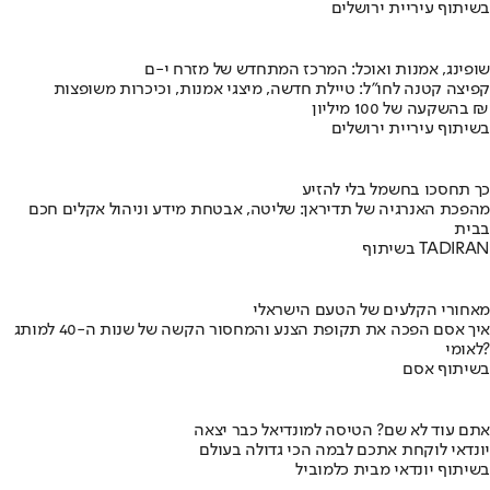
בשיתוף עיריית ירושלים
שופינג, אמנות ואוכל: המרכז המתחדש של מזרח י-ם
קפיצה קטנה לחו"ל: טיילת חדשה, מיצגי אמנות, וכיכרות משופצות
בהשקעה של 100 מיליון ₪
בשיתוף עיריית ירושלים
כך תחסכו בחשמל בלי להזיע
מהפכת האנרגיה של תדיראן: שליטה, אבטחת מידע וניהול אקלים חכם
בבית
בשיתוף TADIRAN
מאחורי הקלעים של הטעם הישראלי
איך אסם הפכה את תקופת הצנע והמחסור הקשה של שנות ה-40 למותג
לאומי?
בשיתוף אסם
אתם עוד לא שם? הטיסה למונדיאל כבר יצאה
יונדאי לוקחת אתכם לבמה הכי גדולה בעולם
בשיתוף יונדאי מבית כלמוביל