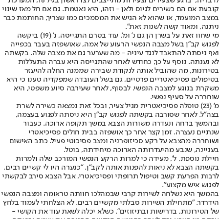
לדבריה, "ברגע שצעירים וצעירות מתייצבים לצו ראשון בגיל 16, המערכת
קובעת אם הם כשירים לגיוס ולאן - וזהו, היא נאטמת. גם אם חל מאז שינוי
במצב המועמד, או שהוא לא הגיש את המסמכים כמו שצריך, החותמת כבר
ניתנה, ומאוד קשה לשנות זאת".
מי שחוו זאת על בשרן הן גם נ' ומ'. עוד בטרם התגייסה, נ' (19) ביקשה
לפגוש קב"ן בשל מצבה הנפשי הרעוע של אמה, שאושפזה בעבר בכפייה
ואף ניסתה להתאבד לנגד עיניה - מה שערער גם את מצבה שלה. בקשתה
לא נענתה. נוסף על כך, כחודש לאחר שהתגייסה היא עברה התעללות
בטירונות, מה שהוביל אותה לנקודת שבירה שממנה החלה להיעזר
בטיפולים פסיכיאטריים פרטיים, גם בשל העובדה שמפקדיה טענו כי היא
משקרת בנוגע למצבה הנפשי. לבסוף, לאחר שעירבה סיוע משפטי, היא
שוחררה על סעיף נפשי.
מ' (23) טופלה פסיכיאטרית מגיל צעיר, ובכל זאת נמצאה כשירה לשרת
בצה"ל. לאחר שסורבה בקשתה לפגוש קב"ן היא ניסתה לפגוע בעצמה,
ובהמשך ברחה ונעדרה משורות הצבא במשך תקופה ארוכה. כעבור
שנתיים נעצרה. זמן קצר אחר כך אושפזה בבית חולים פסיכיאטרי
ושוחררה מהצבא על רקע סכיזופרניה ומצב פסיכוטי פעיל. כתב האישום
בעניינה, שנבע מהיעדרותה הארוכה מיחידתה, בוטל.
חיילת נוספת, ל', מעידה כי למרות הרקע הנפשי המורכב שלה ולמרות
בקשתה הצבא לא ניאות להפנות אותה לקב"ן. "כנערה היו לי קשיים רבים,
לרבות הפרעת קשב וטיפול תרופתי ופסיכיאטרי, אבל הצבא סירב לבקשתי
לפגוש איש מקצוע".
בהמשך היא נשלחה לשירות קרבי שבמהלכו חוותה טראומה ומצבה הנפשי
הידרדר. "מתחילת השירות סבלתי מקשיים רבים. לא הצלחתי לעמוד בלחץ
של הטירונות, בדרישות ובתיזוזים". כשלא יכלה לשאת עוד את הקושי -