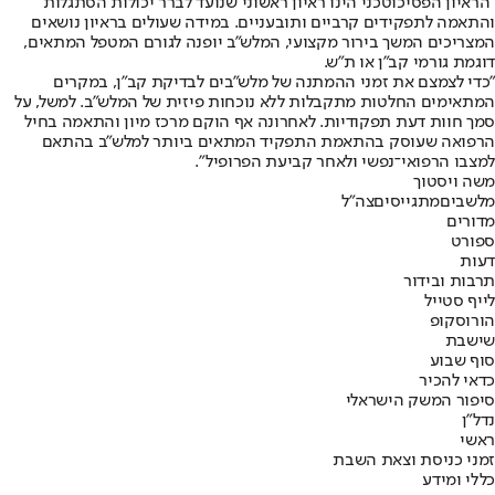
"הראיון הפסיכוטכני הינו ראיון ראשוני שנועד לברר יכולות הסתגלות
והתאמה לתפקידים קרביים ותובעניים. במידה שעולים בראיון נושאים
המצריכים המשך בירור מקצועי, המלש"ב יופנה לגורם המטפל המתאים,
דוגמת גורמי קב"ן או ת"ש.
"כדי לצמצם את זמני ההמתנה של מלש"בים לבדיקת קב"ן, במקרים
המתאימים החלטות מתקבלות ללא נוכחות פיזית של המלש"ב. למשל, על
סמך חוות דעת תפקודיות. לאחרונה אף הוקם מרכז מיון והתאמה בחיל
הרפואה שעוסק בהתאמת התפקיד המתאים ביותר למלש"ב בהתאם
למצבו הרפואי־נפשי ולאחר קביעת הפרופיל".
משה ויסטוך
מלשבים
מתגייסים
צה"ל
מדורים
ספורט
דעות
תרבות ובידור
לייף סטייל
הורוסקופ
שישבת
סוף שבוע
כדאי להכיר
סיפור המשק הישראלי
נדל"ן
ראשי
זמני כניסת וצאת השבת
כללי ומידע