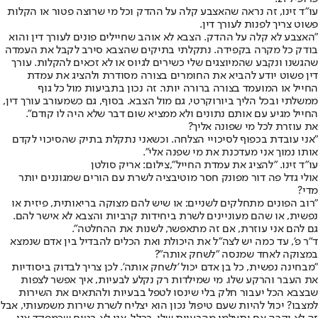
עו"ד זינו, זה נראה שהאצבע קלה על ההדק וכל מי שרוצה פטור או הקלות
פשוט צריך לפנות לעורך דין.
"האצבע לא קלה על ההדק. הצבא לא אוהב שחיילים פונים לעורך דין והוא
בודק כל מקרה בקפידה. נתקלתי בתיקים שהצבא סירב לקבל את העמדה
שהגשנו ונקבע שהמיוצגים שלי כשירים לגיוס או לא זכאים להקלות. עורך
דין פשוט יודע להביא את החומרים בצורה מסודרת ולהציג את עמדת
החייל או המועמד בצורה ברורה יותר. זה נכון בתביעות מול כל גוף
ממשלתי ובכל הליך ביורוקרטי, גם מול הצבא. בסוף, גם כשמעורב עורך דין,
החייל מגיע עם אותם נתונים ולא ממציא שום דבר שלא היה לו קודם".
את עוזרת לכל מי שפונה אליך?
"אני עובדת בכפוף לסיכויי הצלחה. וכשאני נתקלת בתיק שהסיכוי לקדם
אותו נמוך אני מעדכנת את מי שפנה אלי".
עו"ד זינו. "להציג את עמדת החייל",צילום: אריק סולטן
אולי גדל פה דור מפונק חסר מוטיבציה לשרת עם הורים שמגוננים יותר
מדי?
"רוב הפונים מתחלקים לשניים: או שיש להם מצוקה בריאותית, פיזית או
נפשית, או שהם מעוניינים לשרת ביחידות קרביות והצבא לא אישר להם.
גם להם אני עוזרת, אם זה מתאפשר, לשנות את ההחלטה".
ד"ר פ', עד כמה יש לצה"ל את היכולת ואת הכלים להבדיל בין אדם שנמצא
במצוקה לאחד שמנסה "לשחק אותה"?
"מבחינה נפשית, כל בן אדם יכול 'לשחק אותה'. לכן צריך לבדוק ביסודיות
את העבר והרקע שלו. מי שמילדות רק נקלע לבעיות, איך אפשר לצפות
שבצבא הכל יעבור חלק בלי שינסו לטפל בבעיות ולהתאים את השירות
למצבו? יכול להיות שעם טיפול נכון הוא יצליח לשרת שירות משמעותי, אבל