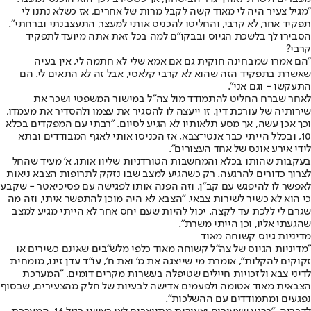
"מגיל צעיר היה לי מאוד קשה לקבל מרות של אחרים, אז כשלא נתנו לי
תפקיד אחר, לא קרבי, והחליטו להכניס אותי למעצר, התעצבנתי וברחתי".
הסבירו לך בלשכת הגיוס ובבקו"ם למה בכל זאת אתה מיועד לתפקיד
קרבי?
"הם אמרו שמבחינה חוקית גם אם אמא שלי לא חתמה לי, אין בעיה
שאשרת בתפקיד הזה שהוא לא קרבי קלאסי, אבל זה לא התאים לי. הם
התעקשו - וגם אני".
לאחר שברח החליט להתמודד מול צה"ל במישור המשפטי ושכר את
שירותיה של עורכת דין. זו ייעצה לו להסגיר את עצמו ולהסדיר את מעמדו,
וכך אכן עשה, אך מסע תלאותיו לא הגיע לסיום. "רבתי עם המפקדים בכלא
10, ובכלל הייתי כבר אנטי־צבא, אז הכניסו אותי לאגף המבודדים ובתא
לידי אירע אונס של אחד העצורים".
בעקבות שהותו בכלא והמחשבות הטורדניות שליוו אותו, א' מעיד שהחל
לצרוך כדורים להרגעה. רק כשהגיע למצב שבו נזקק לתרופות הצבא ניאות
לאפשר לו להיפגש עם קב"ן, וזה הפנה אותו לפגישה עם פסיכיאטר - שקבע
כי הוא לא כשיר לשירות צבאי. "הצבא לא היה מוכן להתפשר איתי, וזה מה
שגרם לי ללכת עד לקצה. יכול להיות שעם יחס אחר לא הייתי מגיע למצב
שהגעתי אליו, וכן הייתי משרת".
מדיניות גיוס קשוחה מאוד
"מדיניות הגיוס של צה"ל קשוחה מאוד כלפי מלש"בים שאינם כשירים או
זקוקים להקלות", אומרת מי שייצגה את מ' ואת ח', עו"ד עדן זינו, מומחית
לדיני צבא ולזכויות חיילים שטיפלה בעשרות מקרים דומים. "המערכת
הצבאית מאוד אטומה ולפעמים אדישה לבעיות של חלק מהצעירים, שבסוף
נפגעים ומתמודדים עם ההשלכות".