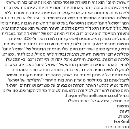
"ישראל היום" הוא גוף תקשורת שנוסד מתוך האמונה שהציבור הישראלי
ראוי לעיתונות טובה יותר, מאוזנת יותר ומדויקת יותר. עיתונות שמדברת
ולא צועקת. עיתונות אמינה, אובייקטיבית ועניינית. עיתונות אחרת וללא
תשלום. המהדורה המודפסת הראשונה פורסמה ב-30 ביולי 2007, וב-2010
הפך "ישראל היום" לעיתון הישראלי בעל שיעור החשיפה הגבוה ביותר בימי
חול. מו"ל העיתון היא ד"ר מרים אדלסון. העורך הראשי הוא עמר לחמנוביץ,
והעורך המייסד הוא עמוס רגב. אתרי האינטרנט של "ישראל היום" בעברית
ובאנגלית, כמו כן היישומונים (אפליקציות) לאנדרואיד ול-iOS, מציגים
חדשות מסביב לשעון, תוכן בלעדי, מבזקים ועדכונים, ניתוחים ופרשנויות,
וידיאו, פודקאסטים ושידורים חיים. פלטפורמות הדיגיטל של "ישראל היום"
כוללות ערוצי חדשות ודעות, תרבות ובידור, לייף סטייל, טכנולוגיה, ספורט,
כלכלה וצרכנות, בריאות, חיילים, אוכל, יהדות, תיירות ורכב. ב-2021 עלו
לאוויר האתר החדש והיישומון החדש של "ישראל היום" בעברית, במטרה
לספק לגולשים חוויה מהירה, עדכנית, בטוחה ונוחה. תכני המהדורה
המודפסת של העיתון זמינים גם באתר, במהדורה יומית מקוונת, ואפשר
לקבל אותם גם בניוזלטר. מועדון ההטבות הייחודי "הקליקה של ישראל
היום" מציע לגולשי האתר הנחות ומבצעים על מוצרים ושירותים. ישראל
היום פתוח להערות, לביקורת ולהצעות לשיפור מקהל הקוראים. פנו אלינו
במייל hayom@israelhayom.co.il.
יום חמישי, 23.4.2026
ו' באייר תשפ"ו
חדשות
דעות
ספורט
ForReal
תרבות ובידור