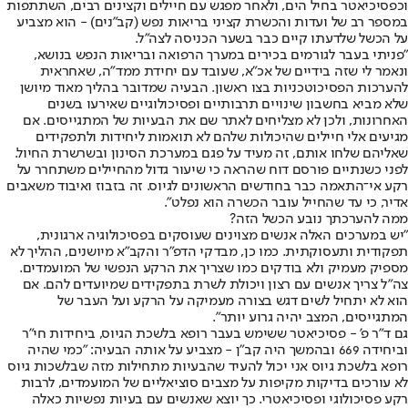
וכפסיכיאטר בחיל הים, ולאחר מפגש עם חיילים וקצינים רבים, השתתפות
במספר רב של ועדות והכשרת קציני בריאות נפש (קב"נים) - הוא מצביע
על הכשל שלדעתו קיים כבר בשער הכניסה לצה"ל.
"פניתי בעבר לגורמים בכירים במערך הרפואה ובריאות הנפש בנושא,
ונאמר לי שזה בידיים של אכ"א, שעובד עם יחידת ממד"ה, שאחראית
להערכות הפסיכוטכניות בצו ראשון. הבעיה שמדובר בהליך מאוד מיושן
שלא מביא בחשבון שינויים תרבותיים ופסיכולוגיים שאירעו בשנים
האחרונות, ולכן לא מצליחים לאתר שם את הבעיות של המתגייסים. אם
מגיעים אלי חיילים שהיכולות שלהם לא תואמות ליחידות ולתפקידים
שאליהם שלחו אותם, זה מעיד על פגם במערכת הסינון ובשרשרת החיול.
לפני כשנתיים פורסם דוח שהראה כי שיעור גדול מהחיילים משתחרר על
רקע אי־התאמה כבר בחודשים הראשונים לגיוס. זה בזבוז ואיבוד משאבים
אדיר, כי עד שהחייל עובר הכשרה הוא נפלט".
ממה להערכתך נובע הכשל הזה?
"יש במערכים האלה אנשים מצוינים שעוסקים בפסיכולוגיה ארגונית,
תפקודית ותעסוקתית. כמו כן, מבדקי הדפ"ר והקב"א מיושנים, ההליך לא
מספיק מעמיק ולא בודקים כמו שצריך את הרקע הנפשי של המועמדים.
צה"ל צריך אנשים עם רצון ויכולת לשרת בתפקידים שמיועדים להם. אם
הוא לא יתחיל לשים דגש בצורה מעמיקה על הרקע ועל העבר של
המתגייסים, המצב יהיה גרוע יותר".
גם ד"ר פ' - פסיכיאטר ששימש בעבר רופא בלשכת הגיוס, ביחידות חי"ר
וביחידה 669 ובהמשך היה קב"ן - מצביע על אותה הבעיה: "כמי שהיה
רופא בלשכת גיוס אני יכול להעיד שהבעיות מתחילות מזה שבלשכות גיוס
לא עורכים בדיקות מקיפות על מצבים סוציאליים של המועמדים, לרבות
רקע פסיכולוגי ופסיכיאטרי. כך יוצא שאנשים עם בעיות נפשיות כאלה