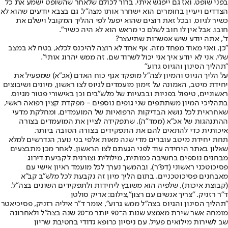
בפני שופט, ואז גם ייפגש איתי. ברור לכולם שלאחר שהשופט ישמע את כל
הצדדים ויעיין בחומרים הוא ישחרר אותו מצה"ל. גם בצבא יודעים שהוא לא
כשיר לגיוס, ובכל זאת רוצים שהוא יפעל לפי ההליך המקובל וישלם את
חובו. אבל אין לו חוב לשלם כי מראש הוא לא היה כשיר".
ד', אתה יודע שיש אפשרות שתיעצר?
"כן, ואני מאוד מפחד מזה. אף אחד לא רוצה להיכנס לכלא, בטח לא במצב
שלי. אני לא יודע איך אני יכול לשרוד שם. זה ממש יהרוג אותי".
"תהליך הסינון והגיוס גרוע"
על הליך הגיוס והמיון לצה"ל מופקד אגף כוח האדם (אכ"א) שמפעיל את
יחידת מיטב, האמונה על זימון מועמדים לגיוס לצו ראשון, מיונים ושיבוצים
ראשוניים, טיפול בפניות ובבעיות של מלש"בים וכן באישורי פטור מגיוס.
בתהליכי המיון משתתפים שני גופים נוספים - מפקדת קצין רפואה ראשי,
שאחראית לכל נושא הבדיקות הרפואיות של המועמדים, ומחלקת מדעי
ההתנהגות של אכ"א (ממד"ה), שתפקידה לציין את המועמדים בצורה
איכותית כדי להתאים להם את התפקידים בצורה הטובה ביותר.
תחת יחידת מיטב עוברים מדי שנה מאות אלפי בני נוער, הנדרשים למלא
שאלון באתר היחידה עוד לפני הגעתם לצו הראשון. לאחר מכן מתבצעים
מבחנים נוספים בחשיבה כמותית, מילולית וצורנית לקביעת דירוג
פסיכוטכני ראשוני (דפ"ר), ובהמשך נערך לכל מועמד ראיון אישי עם
מאבחנים פסיכוטכניים. בתום הליך מיון זה נקבעת לכל מלש"ב קב"א
(קבוצת איכות), שלפיה הוא משובץ ליחידות ולתפקידים השונים בצה"ל.
ד"ר רזניק. "צריך אנשים עם רצון",צילום: אריק סולטן
"תהליך הסינון והגיוס בצה"ל ממש גרוע", אומר ד"ר איליה רזניק, פסיכיאטר
מומחה אשר שירת מאמצע שנות ה־90 יותר מ־20 שנה בצה"ל ולאחרונה
שב לשירות מילואים פעיל. עם ניסיון כרופא גדודי בחטיבת שריון