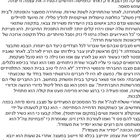
ערקה מן הצבא ורק לאחר כחמישה חודשים הסגירה את עצמה וריצתה
עונש מאסר.
לאחרונה, לאחר שהתחייבה לשנת שירות, שוחררה ממעצר והופנתה ל"בית
דין משלב" כחלופה טיפולית ושיקומית להליך פלילי. זה מיועד לחיילים
שהוגש נגדם כתב אישום בגין היעדרות משירות צבאי, בתקווה שתנאי
השירות שלה ישונו ויהיו קלים יותר. למרות התפנית החיובית, היא מציינת
כי "כל האירועים האלה גרמו לי נזק וסבל מיותרים, כולל תקופה ארוכה של
דיכאונות והפרעות חרדה".
ויש מצבים שבהם אף שברור לכל הצדדים כיצד הם ייגמרו, הצבא מתבצר
בעמדתו. ד' (21) מראשון לציון עבר בילדותו עם הוריו לארה"ב. לאחר שאביו
נפטר לפני כעשור הוא שב לארץ עם אמו ואז גילה כי הוא סובל מעקמת.
הרופאים קבעו כי עליו לעבור שורת ניתוחים. מאז הוא נעזר בכיסא גלגלים,
וגם מצבו החברתי והנפשי הידרדר. "לא היה לי טוב בבית הספר, התלמידים
היו רעים אלי. כמעט לא היו לי חברים והרגשתי מאוד בודד עד שנכנעתי
ועזבתי. מאז אני נשאר בעיקר בבית ומשחק במחשב. רוב החברים שלי הם
מהרשתות החברתיות". עם הזמן הוא גם החל ליטול כדורי הרגעה וכדורי
שינה, ואמו מעידה כי ברגע שהיא מרימה מעט את קולה הוא מתחיל
לבכות.
אחרי ששלח לצה"ל את כל המסמכים המעידים על מצבו, גיוסו נדחה בכמה
חודשים, אך כשתקופת הדחייה הסתיימה - הוא נבדק לטענתו על ידי
אונקולוג ורופאת נשים (במקום אורתופד), ואלה קבעו כי הוא כשיר לגיוס.
בצר להם פנו ד' ואמו לעורכת הדין זינו, שאומרת כי "מבחינת צה"ל הוא
משתמט והם רוצים שהוא יסדיר את מעמדו".
מה הכוונה "יסדיר את מעמדו"?
"יסגיר את עצמו, יתייצב בכלא 10 ויישב במעצר. אחרי 24 שעות הוא יובא