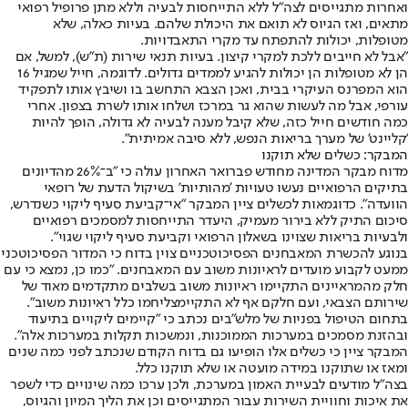
ואחרות מתגייסים לצה"ל ללא התייחסות לבעיה וללא מתן פרופיל רפואי
מתאים, ואז הגיוס לא תואם את היכולת שלהם. בעיות כאלה, שלא
מטופלות, יכולות להתפתח עד מקרי התאבדויות.
"אבל לא חייבים ללכת למקרי קיצון. בעיות תנאי שירות (ת"ש), למשל, אם
הן לא מטופלות הן יכולות להגיע לממדים גדולים. לדוגמה, חייל שמגיל 16
הוא המפרנס העיקרי בבית, ואכן הצבא התחשב בו ושיבץ אותו לתפקיד
עורפי, אבל מה לעשות שהוא גר במרכז ושלחו אותו לשרת בצפון. אחרי
כמה חודשים חייל כזה, שלא קיבל מענה לבעיה לא גדולה, הופך להיות
'קליינט' של מערך בריאות הנפש, ללא סיבה אמיתית".
המבקר: כשלים שלא תוקנו
מדוח מבקר המדינה מחודש פברואר האחרון עולה כי "ב־26% מהדיונים
בתיקים הרפואיים נעשו טעויות 'מהותיות' בשיקול הדעת של רופאי
הוועדה". כדוגמאות לכשלים ציין המבקר "אי־קביעת סעיף ליקוי כשנדרש,
סיכום התיק ללא בירור מעמיק, היעדר התייחסות למסמכים רפואיים
ולבעיות בריאות שצוינו בשאלון הרפואי וקביעת סעיף ליקוי שגוי".
בנוגע להכשרת המאבחנים הפסיכוטכניים צוין בדוח כי המדור הפסיכוטכני
ממעט לקבוע מועדים לראיונות משוב עם המאבחנים. "כמו כן, נמצא כי עם
חלק מהמראיינים התקיימו ראיונות משוב בשלבים מתקדמים מאוד של
שירותם הצבאי, ועם חלקם אף לא התקיימצליחמו כלל ראיונות משוב".
בתחום הטיפול בפניות של מלש"בים נכתב כי "קיימים ליקויים בתיעוד
ובהזנת מסמכים במערכות הממוכנות, ונמשכות תקלות במערכות אלה".
המבקר ציין כי כשלים אלו הופיעו גם בדוח הקודם שנכתב לפני כמה שנים
ומאז או שתוקנו במידה מועטה או שלא תוקנו כלל.
בצה"ל מודעים לבעיית האמון במערכת, ולכן ערכו כמה שינויים כדי לשפר
את איכות וחוויית השירות עבור המתגייסים וכן את הליך המיון והגיוס,