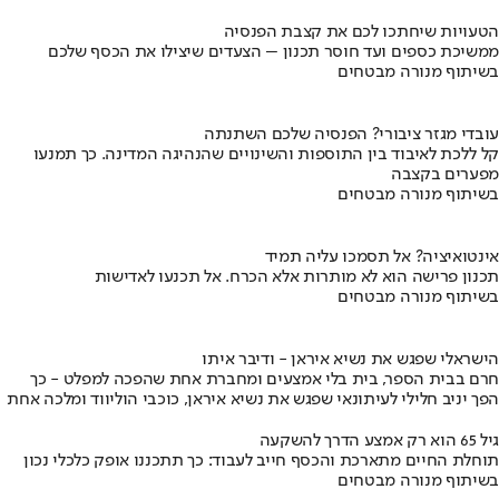
הטעויות שיחתכו לכם את קצבת הפנסיה
ממשיכת כספים ועד חוסר תכנון – הצעדים שיצילו את הכסף שלכם
בשיתוף מנורה מבטחים
עובדי מגזר ציבורי? הפנסיה שלכם השתנתה
קל ללכת לאיבוד בין התוספות והשינויים שהנהיגה המדינה. כך תמנעו
מפערים בקצבה
בשיתוף מנורה מבטחים
אינטואיציה? אל תסמכו עליה תמיד
תכנון פרישה הוא לא מותרות אלא הכרח. אל תכנעו לאדישות
בשיתוף מנורה מבטחים
הישראלי שפגש את נשיא איראן - ודיבר איתו
חרם בבית הספר, בית בלי אמצעים ומחברת אחת שהפכה למפלט - כך
הפך יניב חלילי לעיתונאי שפגש את נשיא איראן, כוכבי הוליווד ומלכה אחת
גיל 65 הוא רק אמצע הדרך להשקעה
תוחלת החיים מתארכת והכסף חייב לעבוד: כך תתכננו אופק כלכלי נכון
בשיתוף מנורה מבטחים