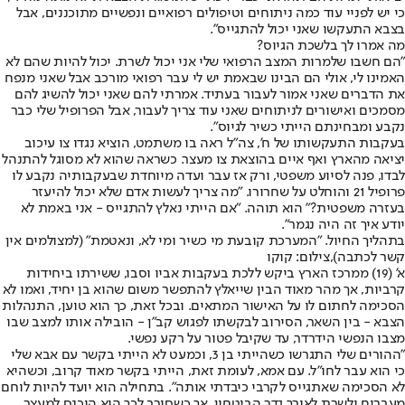
כי יש לפניי עוד כמה ניתוחים וטיפולים רפואיים ונפשיים מתוכננים, אבל
בצבא התעקשו שאני יכול להתגייס".
מה אמרו לך בלשכת הגיוס?
"הם חשבו שלמרות המצב הרפואי שלי אני יכול לשרת. יכול להיות שהם לא
האמינו לי, אולי הם הבינו שבאמת יש לי עבר רפואי מורכב אבל שאני מנפח
את הדברים שאני אמור לעבור בעתיד. אמרתי להם שאני יכול להשיג להם
מסמכים ואישורים לניתוחים שאני עוד צריך לעבור, אבל הפרופיל שלי כבר
נקבע ומבחינתם הייתי כשיר לגיוס".
בעקבות התעקשותו של ח', צה"ל ראה בו משתמט, הוציא נגדו צו עיכוב
יציאה מהארץ ואף איים בהוצאת צו מעצר. כשראה שהוא לא מסוגל להתנהל
לבדו, פנה לסיוע משפטי, ורק אז עבר ועדה מיוחדת שבעקבותיה נקבע לו
פרופיל 21 והוחלט על שחרורו. "מה צריך לעשות אדם שלא יכול להיעזר
בעזרה משפטית?" הוא תוהה. "אם הייתי נאלץ להתגייס - אני באמת לא
יודע איך זה היה נגמר".
בתהליך החיול. "המערכת קובעת מי כשיר ומי לא, ונאטמת" (למצולמים אין
קשר לכתבה),צילום: קוקו
א' (19) ממרכז הארץ ביקש ללכת בעקבות אביו וסבו, ששירתו ביחידות
קרביות, אך מהר מאוד הבין שייאלץ להתפשר משום שהוא בן יחיד, ואמו לא
הסכימה לחתום לו על האישור המתאים. ובכל זאת, כך הוא טוען, התנהלות
הצבא - בין השאר, הסירוב לבקשתו לפגוש קב"ן - הובילה אותו למצב שבו
מצבו הנפשי הידרדר, עד שקיבל פטור על רקע נפשי.
"ההורים שלי התגרשו כשהייתי בן 3, וכמעט לא הייתי בקשר עם אבא שלי
כי הוא עבר לחו"ל. עם אמא, לעומת זאת, הייתי בקשר מאוד קרוב, וכשהיא
לא הסכימה שאתגייס לקרבי כיבדתי אותה". בתחילה הוא יועד להיות לוחם
מעברים ולשרת לאורך גדר הביטחון, אך כשסירב לכך הוא הוכנס למעצר.