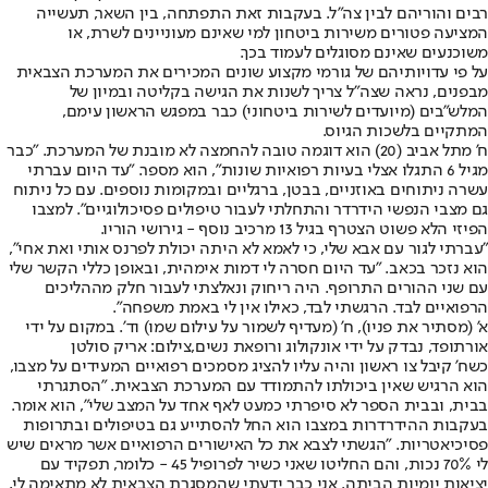
רבים והוריהם לבין צה"ל. בעקבות זאת התפתחה, בין השאר, תעשייה
המציעה פטורים משירות ביטחון למי שאינם מעוניינים לשרת, או
משוכנעים שאינם מסוגלים לעמוד בכך.
על פי עדויותיהם של גורמי מקצוע שונים המכירים את המערכת הצבאית
מבפנים, נראה שצה"ל צריך לשנות את הגישה בקליטה ובמיון של
המלש"בים (מיועדים לשירות ביטחוני) כבר במפגש הראשון עימם,
המתקיים בלשכות הגיוס.
ח' מתל אביב (20) הוא דוגמה טובה להחמצה לא מובנת של המערכת. "כבר
מגיל 6 התגלו אצלי בעיות רפואיות שונות", הוא מספר. "עד היום עברתי
עשרה ניתוחים באוזניים, בבטן, ברגליים ובמקומות נוספים. עם כל ניתוח
גם מצבי הנפשי הידרדר והתחלתי לעבור טיפולים פסיכולוגיים". למצבו
הפיזי הלא פשוט הצטרף בגיל 13 מרכיב נוסף - גירושי הוריו.
"עברתי לגור עם אבא שלי, כי לאמא לא היתה יכולת לפרנס אותי ואת אחי",
הוא נזכר בכאב. "עד היום חסרה לי דמות אימהית, ובאופן כללי הקשר שלי
עם שני ההורים התרופף. היה ריחוק ונאלצתי לעבור חלק מההליכים
הרפואיים לבד. הרגשתי לבד, כאילו אין לי באמת משפחה".
א' (מסתיר את פניו), ח' (מעדיף לשמור על עילום שמו) וד'. במקום על ידי
אורתופד, נבדק על ידי אונקולוג ורופאת נשים,צילום: אריק סולטן
כשח' קיבל צו ראשון והיה עליו להציג מסמכים רפואיים המעידים על מצבו,
הוא הרגיש שאין ביכולתו להתמודד עם המערכת הצבאית. "הסתגרתי
בבית, ובבית הספר לא סיפרתי כמעט לאף אחד על המצב שלי", הוא אומר.
בעקבות ההידרדרות במצבו הוא החל להסתייע גם בטיפולים ובתרופות
פסיכיאטריות. "הגשתי לצבא את כל האישורים הרפואיים אשר מראים שיש
לי 70% נכות, והם החליטו שאני כשיר לפרופיל 45 - כלומר, תפקיד עם
יציאות יומיות הביתה. אני כבר ידעתי שהמסגרת הצבאית לא מתאימה לי,