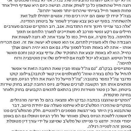
זה לא יקרה אם יתעלמו מהבעיות שלו. בכלל, אני לא בטוח שכמפקד אני
רוצה חייל שהתאמץ כל כך לשחק אותה. הגישה כיום היא שעדיף חייל אחד
פחות מאשר חייל בעייתי שיהרוס יותר מאשר יתרום".
בצה"ל יגידו לך שאם הם יהיו רכים מדי, אנשים יתחילו לנצל זאת
ולהשתחרר. בסוף יש כאן צבא שצריך לשמור על ביטחון המדינה.
"אלה כבר ענייני חינוך ורוח התנדבות. אגב, רוב המקרים שבהם מעורבים
חיילים עם רקע נפשי מורכב לא משתייכים למערך הלוחם או תומך
הלחימה. בכל מקרה, אם חייל, כמו כל עובד אחר, לא רוצה לעשות את
העבודה שלו ולא מעוניין לתרום, אז הוא פשוט לא יעשה את זה. ואם תכריח
אותו - אתה לא באמת תוכל לסמוך עליו. גם אם הוא יהיה רשום אצלך
כחייל, הוא לא באמת יבצע את התפקיד שלו. עדיף צבא קטן וחכם מאשר
גדול וטיפש. הצבא לא יכול לנצח אם לחיילים שלו אין מוטיבציה ורוח
לחימה".
מתגייסים בבקו"ם. "גם צה"ל עצמו מבין שאת החובה הזאת אי אפשר
להחיל על כולם בצורה שווה" (למצולמים אין קשר לכתבה),צילום: קוקו
מדובר צה"ל נמסר בתגובה: "צה"ל מייעל כל העת את הליך הגיוס, מנגיש
ומתאים אותו תוך הקשבה לצרכים שעולים. גיוס החובה קבוע בחוק שירות
ביטחון, ועל כן פטור משירות ניתן בהתאם לתנאים הקבועים בחוק ולאחר
בחינה מוקפדת.
"המקרים שהוצגו בכתבה נבדקו ולא נמצאה בהם כל חריגה מהנהלים.
במקרים שהוזכרו המלש"בים לא שיתפו פעולה עם יחידת מיטב, דבר
שהתבטא בין היתר באי־הגשת מסמכים רלוונטיים. חלק מהמלש"בים פנו
לראשונה ללשכת הגיוס בשלב מאוחר של הליך הגיוס וטופלו גם הם באופן
יסודי ומהיר. יודגש כי פנייתו של מלש"ב שמיוצג על ידי עורך דין מטופלת
באופן זהה לפנייה רגילה.