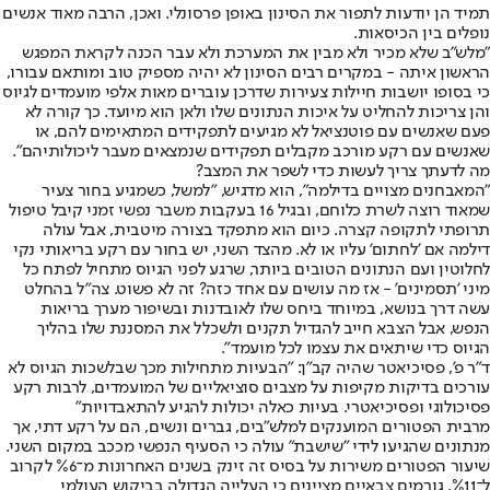
תמיד הן יודעות לתפור את הסינון באופן פרסונלי. ואכן, הרבה מאוד אנשים
נופלים בין הכיסאות.
"מלש"ב שלא מכיר ולא מבין את המערכת ולא עבר הכנה לקראת המפגש
הראשון איתה - במקרים רבים הסינון לא יהיה מספיק טוב ומותאם עבורו,
כי בסופו יושבות חיילות צעירות שדרכן עוברים מאות אלפי מועמדים לגיוס
והן צריכות להחליט על איכות הנתונים שלו ולאן הוא מיועד. כך קורה לא
פעם שאנשים עם פוטנציאל לא מגיעים לתפקידים המתאימים להם, או
שאנשים עם רקע מורכב מקבלים תפקידים שנמצאים מעבר ליכולותיהם".
מה לדעתך צריך לעשות כדי לשפר את המצב?
"המאבחנים מצויים בדילמה", הוא מדגיש, "למשל, כשמגיע בחור צעיר
שמאוד רוצה לשרת כלוחם, ובגיל 16 בעקבות משבר נפשי זמני קיבל טיפול
תרופתי לתקופה קצרה. כיום הוא מתפקד בצורה מיטבית, אבל עולה
דילמה אם 'לחתום' עליו או לא. מהצד השני, יש בחור עם רקע בריאותי נקי
לחלוטין ועם הנתונים הטובים ביותר, שרגע לפני הגיוס מתחיל לפתח כל
מיני 'תסמינים' - אז מה עושים עם אחד כזה? זה לא פשוט. צה"ל בהחלט
עשה דרך בנושא, במיוחד ביחס שלו לאובדנות ובשיפור מערך בריאות
הנפש, אבל הצבא חייב להגדיל תקנים ולשכלל את המסננת שלו בהליך
הגיוס כדי שיתאים את עצמו לכל מועמד".
ד"ר פ', פסיכיאטר שהיה קב"ן: "הבעיות מתחילות מכך שבלשכות הגיוס לא
עורכים בדיקות מקיפות על מצבים סוציאליים של המועמדים, לרבות רקע
פסיכולוגי ופסיכיאטרי. בעיות כאלה יכולות להגיע להתאבדויות"
מרבית הפטורים המוענקים למלש"בים, גברים ונשים, הם על רקע דתי, אך
מנתונים שהגיעו לידי "שישבת" עולה כי הסעיף הנפשי מככב במקום השני.
שיעור הפטורים משירות על בסיס זה זינק בשנים האחרונות מ־%6 לקרוב
ל־%11. גורמים צבאיים מציינים כי העלייה הגדולה בביקוש העולמי