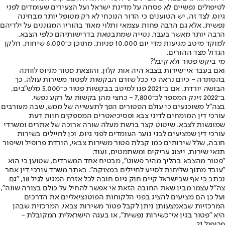
לטיפולים נפשיים לא פסחה על מדינת ישראל ועל הצעירים שעומדים לפני
גיוס. לצד זה, יש הטוענים כי הדור הנוכחי לא רק מטופל יותר מבחינה
נפשית, אלא גם הרבה פחות עצמאי ותלוי מאוד בהוריו המגוננים על ילדיהם
הרבה יותר מאשר בעבר, נטייה שמתבטאת בדרישותיהם כלפי הצבא.
למוקד מיטב מגיעות מדי יום 10,000 פניות, מתוכן כ־6,000 שיחות, חלקן
הגדול מצד ההורים.
מי ביקש פטור ולא קיבל?
ואם בעבר אי־שירות בצבא היה אות קלון, והוצאת פטור מגיוס לוותה
בהסתרה - כיום נראה כי ככל שזרם הבקשות לפטור משירות עולה, כך
הבושה יורדת. אם ב־2021 פנו למיטב בבקשות פטור כ־5,000 מלש"בים,
ב־2022 זינק המספר לכ־7,800 - כחצי מהן בקשות על רקע נפשי.
בצה"ל משוכנעים כי עולם הפטורים הפך לתעשייה של ממש, שבה מעורבים
עורכי דין המומחים לדיני צבא ופסיכיאטרים המספקים חוות דעת
שמוגשות לצבא. שיטוט קצר ברשת מעלה שורה ארוכה של אתרים ומשרדי
עורכי דין שמציעים לבני נוער העומדים לפני גיוס, וכן לחיילים בשירות
חובה, שלל שירותים כמו קבלת פטור משירות צבאי, הורדת פרופיל ושיפור
תנאי שירות, ייצוג עריקים ומשתמטים, ועוד.
"פטור מהצבא בהליך מהיר פשוט", מבטיח אחד המשרדים, שטוען כי הוא
"עובד מתוך שליחות לסייע לחיילים במצוקה". באתר משרד עורכי דין אחר
נכתב כי אף שבישראל קיים חוק גיוס חובה לכל אזרח המגיע לגיל 18, "גם
צה"ל עצמו מבין שאת החובה הזאת אי אפשר להחיל על כולם בצורה שווה",
ועל כן הם מציעים להציג בפני הלקוחות הפוטנציאליים את הדרכים
המרכזיות שבאמצעותן ניתן לקבל פטור משירות צבאי. המרכזית שבהן
היא "פטור בגין אי־כשירות נפשית", או בעגה הישראלית המקובלת -
פרופיל 21.