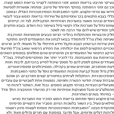
בעיקר מהיבט בריאות הנפש. זמני ההמתנה לקציני בריאות הנפש קוצרו,
וכך גם זמני ההמתנה במוקד המיוחד של מיטב. נפתחה אפשרות לפגישת
וידאו עם גורמי מקצוע, תקני המאבחנות הפסיכוטכניות הוגדלו, ובאופן
כללי בצבא מתגאים בכך שזמינותם של שירותי בריאות הנפש עבור לובשי
המדים גבוהה מאשר במערכות האזרחיות המקבילות. לצד זה, קיימים
עומס גדול על מערכות אלה וקושי גדול בשימור כוח האדם. בצבא מודעים
לכך ומודים שיש להם עוד הרבה מה לשפר.
חלק מהבעיות ומהתקלות בהליכי הגיוס נובעים מהמציאות המורכבת
שעימה נאלץ צה"ל להתמודד בבואו לבחון את המועמדים לגיוס. מתוקף
חוק שירות הביטחון הצבא מקבל מידע מינימלי על כל מועמד, לרוב פרטים
טכניים המקשים לסווג את יכולותיו. את המידע הרפואי שואב צה"ל מתיעוד
הרקע הרפואי של המועמדים וכן מהפרטים שהם ממלאים בטפסים השונים
ובראיונות עם המאבחנות. כדי להכיר יותר את המתגייסים לעתיד, בצה"ל
מעודדים אותם לספק להם כל מסמך שיכול לסייע בהכרתם, לרבות חוות
דעת ממחנכים, מגורמים שונים בקהילה, מפסיכולוגים ומפסיכיאטרים.
חלק גדול מנטל קביעת מוכנות המועמדים נופל על כתפי המאבחנות
הפסיכוטכניות, הנתקלות לעיתים בסיפורים קשים ומורכבים. הן אמנם
עוברות עשרה חודשי הכשרה וחפיפה, נפגשות אחת לשבועיים עם עובדים
סוציאליים ונעזרות בגורמי מקצוע נוספים. ובכל זאת, האתגר לזהות מי
מהמלש"בים סובל ממצוקות אמיתיות ומי רק מהיעדר מוטיבציה הולך וגדל
- במיוחד בשנים האחרונות.
גורם מקצוע נוסף מתחום בריאות הנפש המכיר את המערכת כאיש
מילואים פעיל, בין השאר בלשכות הגיוס, מסביר את הקשיים מניסיונו
ומנקודת מבטו. "המאבחנות הפסיכוטכניות מנסות לעשות סינון ראשוני
ולזהות דגלים אדומים, אבל מדובר במסננת עם חורים גדולים מאוד, ולא