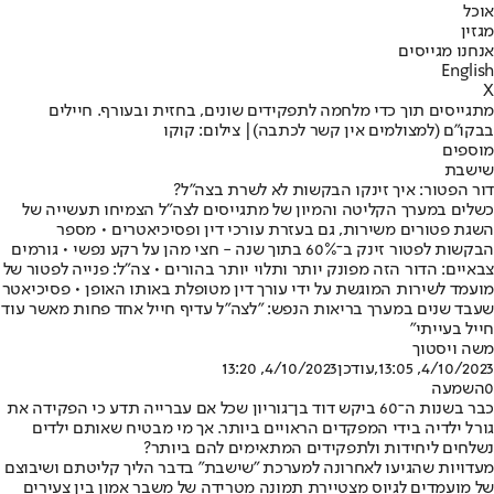
אוכל
מגזין
אנחנו מגייסים
English
X
מתגייסים תוך כדי מלחמה לתפקידים שונים, בחזית ובעורף. חיילים
בבקו"ם (למצולמים אין קשר לכתבה)| צילום: קוקו
מוספים
שישבת
דור הפטור: איך זינקו הבקשות לא לשרת בצה"ל?
כשלים במערך הקליטה והמיון של מתגייסים לצה"ל הצמיחו תעשייה של
השגת פטורים משירות, גם בעזרת עורכי דין ופסיכיאטרים • מספר
הבקשות לפטור זינק ב־60% בתוך שנה - חצי מהן על רקע נפשי • גורמים
צבאיים: הדור הזה מפונק יותר ותלוי יותר בהורים • צה"ל: פנייה לפטור של
מועמד לשירות המוגשת על ידי עורך דין מטופלת באותו האופן • פסיכיאטר
שעבד שנים במערך בריאות הנפש: "לצה"ל עדיף חייל אחד פחות מאשר עוד
חייל בעייתי"
משה ויסטוך
4/10/2023, 13:05
,עודכן
4/10/2023, 13:20
0
השמעה
כבר בשנות ה־60 ביקש דוד בן־גוריון שכל אם עברייה תדע כי הפקידה את
גורל ילדיה בידי המפקדים הראויים ביותר. אך מי מבטיח שאותם ילדים
נשלחים ליחידות ולתפקידים המתאימים להם ביותר?
מעדויות שהגיעו לאחרונה למערכת "שישבת" בדבר הליך קליטתם ושיבוצם
של מועמדים לגיוס מצטיירת תמונה מטרידה של משבר אמון בין צעירים