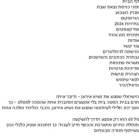
דף הבית
זמני כניסת וצאת שבת
מגזין השבוע
הורוסקופ
בחירות 2026
פודקאסטים
תחזית מזג אוויר
אודות
צור קשר
הרשמה לניוזלטרים
נבחרת הכתבים והפרשנים
משרות פתוחות
מדיניות פרטיות
הצהרת נגישות
תנאי שימוש
כדאי
להכיר
הישראלי שפגש את נשיא איראן - ודיבר איתו
חרם בבית הספר, בית בלי אמצעים ומחברת אחת שהפכה למפלט - כך
הפך יניב חלילי לעיתונאי שפגש את נשיא איראן, כוכבי הוליווד ומלכה אחת
גיל 65 הוא רק אמצע הדרך להשקעה
תוחלת החיים מתארכת והכסף חייב לעבוד: כך תתכננו אופק כלכלי נכון
בשיתוף מנורה מבטחים