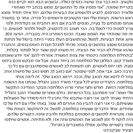
מקשיב. הוא כבר ערך שישה כנסים כאלה, ובשבוע הבא הוא יקיים כנס
בקריית שמונה. "אני מזמין את כל התושבים, ממש בכתב ידי מאחורי
פלאייר הפרסום, להגיע ולהשמיע את הבעיות שלהם. יחד איתי תמיד נמצא
ראש הרשות. הצוות שלי ואני מקשיבים ורושמים כל פנייה. אחר כך במשרד
אנחנו מנתחים כל בעיה, מנסים להבין אם היא רוחבית או נקודתית ולמי
צריך לפנות כדי לטפל בה. הכי חשוב זה להקשיב, לטפל ולחזור לאנשים, כי
זה מה שמחזיר את האמון שאבד. הכנס האחרון היה בטבריה. הגיעו 200
איש. אחת הבעיות, למשל, שהתושבים העלו בפניי היתה ביטול של תחנת
אוטובוס שפגע בתושבים באזור. פניתי למנהל חברת האוטובוסים, והתברר
שהוא אפילו לא הכיר את הבעיה. זה משהו קטן ששר יכול לפתור בקלות.
"בתחילת המלחמה כינסתי את צוות המשרד. אמרתי להם: 'אני יודע שאנחנו
משרד קטן. הסלוגן של המלחמה זה ביחד ננצח, אבל אני מבקש מכם ביחס
ננצח. תנו יחס לאנשים, תנו תשומת לב לאנשים שמסתובבים עם כל כך
הרבה כאב. אבי אמר, לפני שנפטר: 'אם כואב לך, חפש כאב של מישהו אחר,
עזור לו לרפא את הכאב שלו, וככה יירפא הכאב שלך'. זה ליווה אותי
במלחמה. הקרדיט מגיע לכל עובדי משרד הנגב והגליל, שנתנו את הנשמה
במלחמה הזאת. חודש וחצי אחרי פרוץ המלחמה מבקר המדינה התקשר
אלי ואמר: 'אני מסתובב בכל הרשויות. כולם אומרים שמשרד הנגב והגליל
היחיד שעוזר להם. אני רוצה שתבוא אלי ותכין לי דוח מסודר של הפעולות
שעשיתם, כי אני רוצה להבין מה אחרים לא עשו'. באתי אליו עם דוח של 12
עמודים. אחד הדברים שעשינו במלחמה, למשל, זה להתקשר, הצוות שלי
ואני, אקראית לתושבים המפונים במלונות ולהבין איפה הקשיים שלהם.
היה לוקח לי זמן לשכנע את האנשים שזה אני, ולא מתיחה. אנשים שיתפו
אותי בקשיים שלהם, אפילו במשברים בזוגיות".
הצעיר שבקבינט