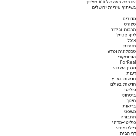
בהשקעה של 100 מיליון ₪
בשיתוף עיריית ירושלים
מדורים
ספורט
תרבות ובידור
לייף סטייל
אוכל
תיירות
טכנולוגיה ומדע
הורוסקופ
ForReal
מגזין השבוע
דעות
חדשות בארץ
חדשות בעולם
פוליטי
ביטחוני
חינוך
בריאות
משפט
תחבורה
פוליטי-מדיני
כללי ומידע
דף הבית