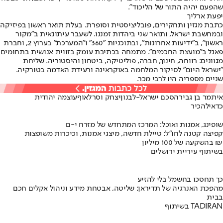
שהפעם יהיה התור של הליכוד".
יפעת ארליך
כתבת מגזין ותחקירים, פובליציסטית וסופרת. בעלת תואר ראשון בפיזיקה
ובמחשבת ישראל, ותואר שני ביהדות זמננו. לשעבר עיתונאית ב"מקור
ראשון", ב"ידיעות אחרונות", ובתוכניות "360" ו"המערכת" בערוץ 2, וחברת
פאנל ב"מועצת החכמים". מתמחה בכתיבת עומק בזווית אנושית בתחומים
מגוונים: רווחה, חינוך, חברה, פוליטיקה, ביטחון והיסטוריה. שליחת
"ישראל היום" לסיקור המלחמה באוקראינה ורעידת האדמה בטורקיה.
שניים מספריה היו לרבי מכר.
איתמר בן גביר
הסכם ישראל-לבנון
יצחק וסרלאוף
עוצמה יהודית
כדאי
להכיר
שופינג, אמנות ואוכל: המרכז המתחדש של מזרח י-ם
קפיצה קטנה לחו"ל: טיילת חדשה, מיצגי אמנות, וכיכרות משופצות
בהשקעה של 100 מיליון ₪
בשיתוף עיריית ירושלים
כך תחסכו בחשמל בלי להזיע
מהפכת האנרגיה של תדיראן: שליטה, אבטחת מידע וניהול אקלים חכם
בבית
בשיתוף TADIRAN