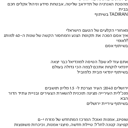
מהפכת האנרגיה של תדיראן: שליטה, אבטחת מידע וניהול אקלים חכם
בבית
בשיתוף TADIRAN
מאחורי הקלעים של הטעם הישראלי
איך אסם הפכה את תקופת הצנע והמחסור הקשה של שנות ה-40 למותג
לאומי?
בשיתוף אסם
אתם עוד לא שם? הטיסה למונדיאל כבר יצאה
יונדאי לוקחת אתכם לבמה הכי גדולה בעולם
בשיתוף יונדאי מבית כלמוביל
ירושלים 2040: העיר נערכת ל- 1.5 מליון תושבים
מנכ"לית העירייה מציגה תוכנית להשארת הצעירים ובניית עתיד הדור
הבא
בשיתוף עיריית ירושלים
שופינג, אמנות ואוכל: המרכז המתחדש של מזרח י-ם
קפיצה קטנה לחו"ל: טיילת חדשה, מיצגי אמנות, וכיכרות משופצות