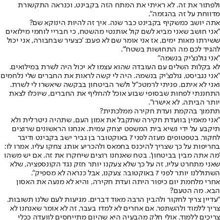
ולפתור את זה. לא ראיתי את המתח הזה בקבינט, וכנראה התקשורת
מדווחת על זה בהגזמה".
אתה יושב כמשקיף בקבינט כבר שנה. איך זה להיות הינוקא שם?
"אני חושב שאני מביא לשם קול אותנטי מהשטח, כי חבריי לוחמי מילואים
ששירתו מאות ימים, אז אני אומר שם לא פעם: 'כצעיר שבחבורה, אני יכול
להגיד לכם מה התחושות בשטח'".
"אני גולנצ'יק בנשמה"
לא בקלות השלים עם העובדה שהוא עצמו לא יכול היה לשרת במילואים.
"אני נגביסט, גולנצ'יק בנשמה. היה לי קשה לראות את החברים שלי נלחמים
ואני לא איתם. פניתי לרמטכ"ל ולשר הביטחון בבקשה שיאשרו לי לשרת.
התחננתי לפחות שבסופי שבוע אוכל להחליף את החברים, שיוכלו לצאת
יותר הביתה. לא אישרו".
תתמוך בהקמת ועדת חקירה ממלכתית?
"אני מאמין בוועדת חקירה שתקבל את אמון העם, שתהיה ניטרלית ולא
תיקבע על ידי נשיא בית המשפט יצחק עמית. אנחנו הראשונים שרוצים
לחקור. בטפטופים מעזה לפני 7 באוקטובר בן גביר ישב בקבינט ודיבר
בחריפות על כך שצריך להיכנס בחמאס ולהכריע אותו. צחקו עליו. אמרו לו:
'מה אתה מבין בביטחון'. בטח שאנחנו רוצים שיחקרו את זה. אם יש משהו
שאני מתחרט עליו, זה על כך שלא צעקנו יותר חזק נגד הקונספציה, שלא
השתוללנו יותר לפני 7 באוקטובר. צעקנו, אבל כנראה לא מספיק".
אחרי מלחמת יום כיפור היתה ועדת חקירה, והיא לא מנעה את האסון
הבא. מה הטעם?
"עדיין צריך לחקור ולהבין הרבה מאוד דברים. מגיעות לעם שלנו תשובות.
צריך ללמוד ולהשתפר. אם אחרים לא למדו בעבר, זה לא אומר שאנחנו לא
צריכים ללמוד. אולי חלק מהבעיה היא שהיום מתייחסים לוועדה ככלי