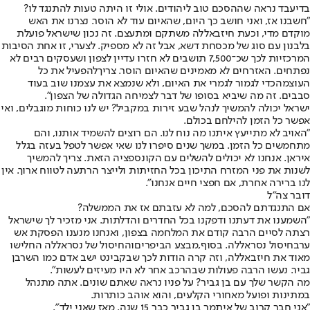
בדיעבד נראה שההסכם טוב ליהודים. אולי זו היתה טעות להתנגד לו?
"חשבנו אז, ואני חושב כך היום, שהאיום עוד לא הוסר. נצרנו את האש
מוקדם מדי, וכעת חיזבאללה משתקם ומתעצם. זה נכון שישראל פועלת
בלבנון עם סוג של מכסחת דשא, אבל זה לא מספיק. לצערי, זו אחת הסיבות
המרכזיות לכך שכ־7,500 תושבים לא חזרו עדיין לצפון ושעסקים רבים לא
נפתחים. האזרחים לא מאמינים שהאיום הוסר. צריך
להפעיל את כל
העוצמה
כדי לגמור לגמרי את האיום, ולא שנמצא את עצמנו שוב בעוד
סבבים. זה מה שיביא בסופו של דבר לצמיחה הגדולה של הצפון".
ישראל יכולה להמשיך לנהל שבע זירות במקביל? יש לנו כוחות מוגבלים, ואי
אפשר כל הזמן להילחם בכולם.
"האויב לא מתייעץ איתנו מה נוח לנו. הם רוצים להשמיד אותנו, והם
מתחמשים כל הזמן. במשך שנים סיפרו לנו שאי אפשר לטפל בעזה בגלל
איראן. אנחנו לא יכולים להשלים עם הקונספציה הזאת. צריך להמשיך
לשנות את פני המזרח התיכון בכל החזיתות ולייצר הרתעה לטווח ארוך. אין
לנו ברירה אחרת, אם חפצי חיים אנחנו".
דובר צה"ל
אם התנגדתם להסכם, למה לא עזבתם אז את הממשלה?
"השמענו את דעתנו ודפקנו בכל החדרים והדלתות. אני מזכיר לך שישראל
רצתה לסיים הרבה קודם את המלחמה בצפון, ואנחנו מנענו הפסקת אש
ערב
חיסול נסראללה
. בסוף,
מבצע הביפרים
והחיסול של נסראללה החלישו
מאוד את חיזבאללה, וזה קרה הודות לכך שבקבינט ישב אדם כמו השר
בן
גביר
. נעשו הרבה פעולות שבהרכב אחר לא היו מעיזים לעשות".
מה הקשר שלך עם בן גביר? על פניו נראה שאתם שונים. אתה מתנהל
במתינות ופועל מאחורי הקלעים, והוא אוהב כותרות.
"אני חבר קרוב של איתמר בן גביר כבר 15 שנה. מאז שאני ילד".