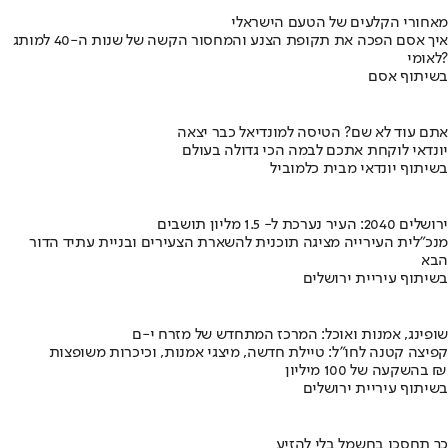
מאחורי הקלעים של הטעם הישראלי
איך אסם הפכה את תקופת הצנע והמחסור הקשה של שנות ה-40 למותג
לאומי?
בשיתוף אסם
אתם עוד לא שם? הטיסה למונדיאל כבר יצאה
יונדאי לוקחת אתכם לבמה הכי גדולה בעולם
בשיתוף יונדאי מבית כלמוביל
ירושלים 2040: העיר נערכת ל- 1.5 מליון תושבים
מנכ"לית העירייה מציגה תוכנית להשארת הצעירים ובניית עתיד הדור
הבא
בשיתוף עיריית ירושלים
שופינג, אמנות ואוכל: המרכז המתחדש של מזרח י-ם
קפיצה קטנה לחו"ל: טיילת חדשה, מיצגי אמנות, וכיכרות משופצות
בהשקעה של 100 מיליון ₪
בשיתוף עיריית ירושלים
כך תחסכו בחשמל בלי להזיע