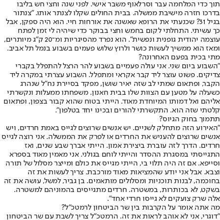
תוך כדי המלחמה עבר וסרלאוף משבר אישי. לפני שנה וחצי חש בליבו
בדרכו חזרה מישיבת ממשלה. בבית החולים שקלו לצנתר אותו. "צנתור
בגיל 31? שכנעתי את הרופא שאשנה את אורחות חיי. הוא היה ספקן, אבל
כך עשיתי. התחלתי לקום בחמש וחצי בבוקר כדי שיהיה לי זמן לפתח
עוצמה יהודית גופנית ונפשית". הוא נפרד מהסיגריות ומ־20 ק"ג מיותרים,
ומאז הוא ממשיך לעשות כושר ולרוץ שלוש פעמים בשבוע בנמל תל אביב.
מתי בכית בפעם האחרונה?
"השבוע ביום שני. אני עולה פעמיים בשבוע להר הרצל להתפלל בקברי
צדיקים. פשוט עוצר ליד קבר אקראי ומתפלל. השבוע עצרתי במקרה ליד
הקבר, ופתאום שמתי לב שזה יאיר שושן, מפקד בסיירת נח"ל שנהרג
כשעלה על מטען עם הצוות שלו בבית חאנון. משפחתו ממעלות ונקשרתי
אליהם ואל דמותו המיוחדת מאוד. הייתי בטוח שהוא קבור בצפון, ופתאום
קלטתי שזה הוא. התקשרתי להורים ובכינו יחד בטלפון".
תתמוך בחוק הגיוס?
"האירוע הזה מתחלק לשניים. יש אנשים שרוצים לגייס באמת חרדים, ויש
אנשים שרוצים להעניש את החרדים או לפרק את הממשלה. אני רוצה לגייס
חרדים. הדרך לזה עוברת ביצירת אמון. הייתי אברך שבע שנים, ואז
התגייסתי במסגרת ההסדר והייתי לוחם בגולני. אני מאמין מאוד בספרא
וסייפא. אם זה היה תלוי בי, הייתי מגייס את כולם ומייצר מסלול של תורה
וצבא. אבל אני יודע שהמציאות מאוד מורכבת. צריך לעשות את זה
בחוכמה, לבנות תוכניות ומסלולים מותאמים. בן גביר, למשל, עושה את זה
בשקט, לא בכותרות, במשטרה. חרדים מתגייסים בהמוניהם למשטרה.
אלה שרק צועקים לא גייסו חרדי אחד".
מה אתה אומר על הקרבות בין שר הביטחון לרמטכ"ל?
"דוגרי, אני לא אוהב לראות את זה. הרמטכ"ל צריך לשבת עם שר הביטחון