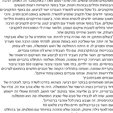
משקמים ואנחנו עושים. מה שהכי נפגע מאז 7 באוקטובר זה האמון. הרבה
הבטחות ומילים גבוהות ויפות, אבל בסוף הרשויות רוצות מעשים
ותקציבים. כל שקל שהגיע למשרד העברנו ישר לביצוע. גם באגף התקציבים
באוצר יודעים שכל תקציב שמגיע למשרד, מושקע באופן חכם ומניב, והכי
חשוב שאנחנו יודעים להוציא אותו מהר. ביצענו פרויקטים במאות מיליוני
שקלים, אבל בסוף אנחנו משרד עם תקציב קטן. צריכים תקציבים הרבה
יותר גדולים לטובת שיקום הצפון. הלוואי שהיו לי הסמכויות לתקציבי
העתק, אני חושב שהיינו במקום אחר.
"בעולם מתוקן זה מה שהיה צריך להיות. אני מתחרט על כך שלא נאבקתי
על זה יותר, אף שאלקין הוא באמת פנומן. למדתי ממנו הרבה ואני מעריך
אותו ומפרגן לו. זו היתה ההחלטה של ראש הממשלה, ואני לא עסוק
בבכיינות ובהתקרבנות. עם כלי העבודה שיש לנו אנחנו עובדים,
מסתערים. השר אלקין העביר דרכנו לביצוע את השיקום הראשוני של
המרחב העירוני: קריית שמונה, מטולה ושלומי. התחלנו בדברים ממש
בסיסיים, כמו גני ילדים, בתי ספר ומבני ציבור. שיפצנו 100 מבני ציבור
בקריית שמונה, ואנחנו בתהליכי הקמה של מבנים חדשים בהתאם לצרכים
ולדרישות הרשות. אנחנו עובדים באופן צמוד איתם".
שבחים מאברמוביץ'
אנחנו משחוחים בבוקר יום רביעי, כשהוא בדרכו לשדה בוקר, לאזכרה של
דוד בן־גוריון כנציג הרשמי של הממשלה. היה מי שלא אהב את זה. נכדו של
בן־גוריון, יריב בן אליעזר, אמר בטקס: "אני חושב, למרות שאולי זה יישמע
פוגע, שזה לא לכבודו של סבא שלי שנציג הממשלה פה הוא ממפלגה
כהניסטית. זה אצבע בעין לכל אוהבי בן־גוריון".
עם השר בן גביר,צילום: חיים גולדברג פלאש 90
וסרלאוף גילה איפוק, תכונה שלא מזוהה במיוחד עם מפלגתו, אך בהחלט