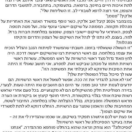
מבחינתי זו דרך חיים. אני מכבד את האנשים שאני עובד איתם. אני רוצה
לתת איכות חיים בחינוך, ברפואה, בתעסוקה, בתחבורה, לתושבי הדרום
והצפון, אני רוצה לרפא לשבורי לב. זו השליחות שלי".
אלקין? "פנומן"
בנובמבר 2024 קיבל זאב אלקין, כשר נוסף במשרד האוצר, את האחריות על
מנהלת תקומה, הממונה על שיקום יישובי עוטף עזה, ועל מטה תנופה
לצפון, האחראי על שיקום יישובי הצפון, שנפגעו במלחמת חברות ברזל.
למה, בעצם, לא נתנו לך לנהל את השיקום של הצפון והדרום והקימו
מנהלות?
"זו השאלה ששאלתי בזמנו. חשבתי שהמשרד לפיתוח הנגב והגליל הוכיח
את עצמו במלחמה. גם ראשי הרשויות רצו שהשיקום ייעשה דרכנו. היה
לחץ מאוד גדול מצד ראשי הרשויות על ראש הממשלה. עשרות ראשי
רשויות חתמו על מכתב שביקש זאת. למפרע, אני חושב שאולי זו היתה
אחת הסיבות שדווקא לא קיבלתי את המשימה הזו".
עשו לך סיכול בגלל הפופולריות שלך?
"אני לא אוהב להגדיר את זה ככה. אפשר לשאול את ראשי הרשויות, הם
יודעים לענות יותר טוב ממני. עד היום הם חושבים שזו היתה טעות. לצערי,
בזירה הפוליטית חלק מהשיקולים הם לא מקצועיים. בכל פעם אחרי שראש
רשות שיבח אותי בגלוי בתקשורת, הייתי חוטף קיצוץ או ביקורת או הערה
מראש הממשלה ומסביבתו. בגלל ההצלחה שלנו במלחמה, החיבור לשטח,
המחויבות שלנו והאמון שנוצר עם הרשויות, הוחלט דווקא לא לתת למשרדי
את שיקום הצפון".
אז כעת יש לכם איזשהו תפקיד בשיקום, או שכמו שהגדירו לי את זה -
אתה בעיקר הפסיכולוג של ראשי הרשויות?
"פסיכולוג?" הוא צוחק ונראה שהוא בהחלט מוחמא מההגדרה. "אנחנו