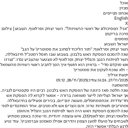
אוכל
מגזין
אנחנו מגייסים
English
X
"אני? הפסיכולוג של ראשי הרשויות?". השר יצחק וסרלאוף, השבוע| צילום:
מיכה בריקמן
מוספים
ישראל השבוע
השר יצחק וסרלאוף: "תור הליכוד לסחוב את סמוטריץ' על הגב"
שנה להסכם הפסקת האש בלבנון, בשבוע שבו חוסל רמטכ"ל חיזבאללה,
השר לפיתוח הנגב והגליל יצחק וסרלאוף לא מצטער שהצביע נגדו: "נצרנו
אש מוקדם מדי" • בראיון הוא חושף איך הפך לחביב ראשי רשויות מהשמאל
- ולא שוכח לעקוץ את סמוטריץ'
יפעת ארליך
27/11/2025, 16:26
,עודכן
28/11/2025, 05:12
0
השמעה
שנה חלפה מאז כינונה של הפסקת האש בלבנון. רבים היו סקפטיים לגביה,
אך ישראל הצליחה לייצר משוואה ברורה - אפשר לקרוא לה הפסקת אש
חד־צדדית. אנחנו
מחסלים
, מעשה יום־יום, בכירים ופעילים בחיזבאללה
ומחריבים תשתיות טרור, והם נוצרים אש ולא מגיבים. אחד המתנגדים לפני
שנה להסכם הפסקת האש היה השר לפיתוח הנגב והגליל והחוסן
הלאומי,
יצחק וסרלאוף
(33), איש עוצמה יהודית, מי שזכה באופן מפתיע
לשבחים על פועלו למען הצפון והדרום אפילו מאמנון אברמוביץ'. עוד נגיע
לרגע הבלתי אפשרי הזה.