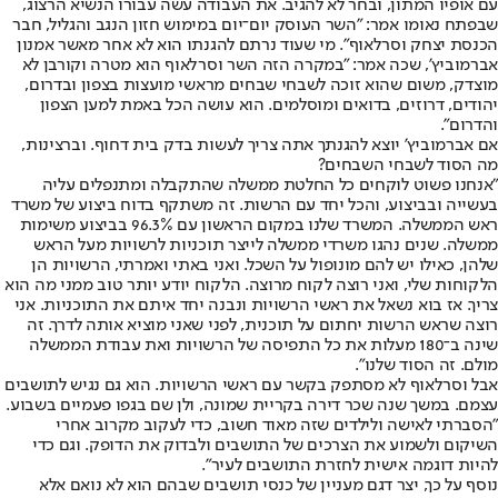
עם אופיו המתון, ובחר לא להגיב. את העבודה עשה עבורו הנשיא הרצוג,
שבפתח נאומו אמר: "השר העוסק יום־יום במימוש חזון הנגב והגליל, חבר
הכנסת יצחק וסרלאוף". מי שעוד נרתם להגנתו הוא לא אחר מאשר אמנון
אברמוביץ', שכה אמר: "במקרה הזה השר וסרלאוף הוא מטרה וקורבן לא
מוצדק, משום שהוא זוכה לשבחי שבחים מראשי מועצות בצפון ובדרום,
יהודים, דרוזים, בדואים ומוסלמים. הוא עושה הכל באמת למען הצפון
והדרום".
אם אברמוביץ' יוצא להגנתך אתה צריך לעשות בדק בית דחוף. וברצינות,
מה הסוד לשבחי השבחים?
"אנחנו פשוט לוקחים כל החלטת ממשלה שהתקבלה ומתנפלים עליה
בעשייה ובביצוע, והכל יחד עם הרשות. זה משתקף בדוח ביצוע של משרד
ראש הממשלה. המשרד שלנו במקום הראשון עם 96.3% בביצוע משימות
ממשלה. שנים נהגו משרדי ממשלה לייצר תוכניות לרשויות מעל הראש
שלהן, כאילו יש להם מונופול על השכל. ואני באתי ואמרתי, הרשויות הן
הלקוחות שלי, ואני רוצה לקוח מרוצה. הלקוח יודע יותר טוב ממני מה הוא
צריך. אז בוא נשאל את ראשי הרשויות ונבנה יחד איתם את התוכניות. אני
רוצה שראש הרשות יחתום על תוכנית, לפני שאני מוציא אותה לדרך. זה
שינה ב־180 מעלות את כל התפיסה של הרשויות ואת עבודת הממשלה
מולם. זה הסוד שלנו".
אבל וסרלאוף לא מסתפק בקשר עם ראשי הרשויות. הוא גם נגיש לתושבים
עצמם. במשך שנה שכר דירה בקריית שמונה, ולן שם בגפו פעמיים בשבוע.
"הסברתי לאישה ולילדים שזה מאוד חשוב, כדי לעקוב מקרוב אחרי
השיקום ולשמוע את הצרכים של התושבים ולבדוק את הדופק. וגם כדי
להיות דוגמה אישית לחזרת התושבים לעיר".
נוסף על כך, יצר דגם מעניין של כנסי תושבים שבהם הוא לא נואם אלא