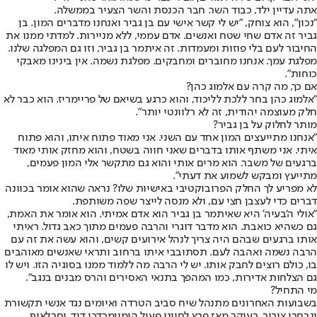
אתה עדיין ילד, כבוד השר. חבר הכנסת והשר הצעיר בממשלה.
"נכון", הוא צוחק, "יש לי קשר אישי עם בן גביר ואנחנו מדברים המון. בן
גביר זה אדם שחי שטח ואנשים. אדם עממי, ללא מניירות. למדתי ממנו את
החיבור לעם בלי פוזות ומעמדות. זה איתמר בן גביר, וזו גם המפלגה שלנו.
מפלגת עמך. אנחנו מחוברים ומחבקים. מפלגת נשמה. אין בינינו מאבקי
כוחות".
אם כך, מה קרה עם אלמוג כהן?
"אלמוג כהן בחר ללכת לליכוד, והוא כרגע בשיאם של פריימריז. הוא כבר לא
חלק מעוצמה יהודית, זה לא רלוונטי יותר".
מותר לחלוק על בן גביר?
"אנחנו מתייעצים המון אחד עם השני. אני מאוד פתוח איתו, והוא פתוח
איתי. אני משתף אותו בדברים שאני חווה בשטח, והוא מחזק אותי מאוד
ברגעים של משבר. הוא מרים אותי והוא גם מתקשר אלי המון פעמים,
מתייעץ ומבקש לשמוע את דעתי".
לא מפריע לך החלק הפרובוקטיבי באישיות שלו? נראה שהוא אומר בכוונה
דברים כדי לעצבן חצי עם, ולא מנסה לייצר שפה משותפת.
"אולי ה'בעיה' היא שאיתמר בן גביר הוא אדם אמיתי. הוא אומר את האמת,
גם כשהיא כואבת. הוא מדבר דוגרי והרבה פעמים מתוך כאב גדול. ראיתי
אותו ברגעים שבהם היה צריך לנהל אירועים קשים, והוא עשה את זה עם
הרבה נשמה ואהבה לעם. תסתובבי איתו ברחוב ותראי שאנשים מאוהבים
בו, כולם רוצים לחבק אותו. יש לי הרבה מה ללמוד ממנו בסוגיה הזו. ויש לו
גם הצלחות אדירות, כמו המהפך בתנאי האסירים והרס מבנים בנגב".
מי התחיל?
בשבועות האחרונים מתנהל שיח סביב הטרדה ואיומים נגד אנשי תקשורת
ונבחרי ציבור, בעיקר מאז פרץ לחיינו פעיל הימין
מרדכי דוד
. וסרלאוף