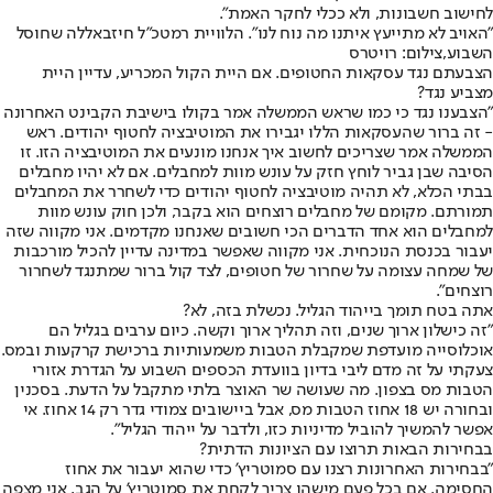
לחישוב חשבונות, ולא ככלי לחקר האמת".
"האויב לא מתייעץ איתנו מה נוח לנו". הלוויית רמטכ"ל חיזבאללה שחוסל
השבוע,צילום: רויטרס
הצבעתם נגד עסקאות החטופים. אם היית הקול המכריע, עדיין היית
מצביע נגד?
"הצבענו נגד כי כמו שראש הממשלה אמר בקולו בישיבת הקבינט האחרונה
- זה ברור שהעסקאות הללו יגבירו את המוטיבציה לחטוף יהודים. ראש
הממשלה אמר שצריכים לחשוב איך אנחנו מונעים את המוטיבציה הזו. זו
הסיבה שבן גביר לוחץ חזק על עונש מוות למחבלים. אם לא יהיו מחבלים
בבתי הכלא, לא תהיה מוטיבציה לחטוף יהודים כדי לשחרר את המחבלים
תמורתם. מקומם של מחבלים רוצחים הוא בקבר, ולכן חוק עונש מוות
למחבלים הוא אחד הדברים הכי חשובים שאנחנו מקדמים. אני מקווה שזה
יעבור בכנסת הנוכחית. אני מקווה שאפשר במדינה עדיין להכיל מורכבות
של שמחה עצומה על שחרור של חטופים, לצד קול ברור שמתנגד לשחרור
רוצחים".
אתה בטח תומך בייהוד הגליל. נכשלת בזה, לא?
"זה כישלון ארוך שנים, וזה תהליך ארוך וקשה. כיום ערבים בגליל הם
אוכלוסייה מועדפת שמקבלת הטבות משמעותיות ברכישת קרקעות ובמס.
צעקתי על זה מדם ליבי בדיון בוועדת הכספים השבוע על הגדרת אזורי
הטבות מס בצפון. מה שעושה שר האוצר בלתי מתקבל על הדעת. בסכנין
ובחורה יש 18 אחוז הטבות מס, אבל ביישובים צמודי גדר רק 14 אחוז. אי
אפשר להמשיך להוביל מדיניות כזו, ולדבר על ייהוד הגליל".
בבחירות הבאות תרוצו עם הציונות הדתית?
"בבחירות האחרונות רצנו עם סמוטריץ' כדי שהוא יעבור את אחוז
החסימה. אם בכל פעם מישהו צריך לקחת את סמוטריץ' על הגב, אני מצפה