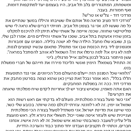
ומשפחתו, המתגוררים בלב תל אביב, היו בעצמם יעד למתקפות דומות,
ואף חמורות, בעבר.
מרדכי דוד - צל"ש או טר"ש?
"מרדכי דוד מציב מראה מול אותם אלו ששיבחו והיללו במשך שנתיים את
כל מה שעשו לנו. אני גר בצפון תל אביב. חוויתי דברים שלא נראה לי שיש
פוליטיקאי שחווה. שכנה איימה על אשתי שלא תיתן לה להיכנס למקלט
בזמן שהיו אזעקות בתל אביב. שפכו על אשתי והילדים מים. אמרו לבן שלי,
בן 3, שאבא שלו מחבל. הילדה שלי לא ישנה בלילה. הפגינו עם זמבורות
ומגפונים ליד בית הכנסת שבו אני מתפלל. פתאום עכשיו קופצים לגנות.
למה לא גינו אז? למה נרמלו את זה? השמאל לא אוהב להסתכל במראה".
עשן מיתמר בגבול לבנון,צילום: אייל מרגולין, ג'יני
זה התחיל בשמאל? הימין ואנשי הליכוד מיררו את חייהם של חברי ממשלת
בנט.
"הלוואי שכל הסגנון הזה ייעלם מהעולם מכל הכיוונים. אני נגד התופעות
הללו בכלל", הוא אומר ובכל זאת נציין כאן שהוא נצפה בסרטון מחבק את
מרדכי דוד. ככה זה במפלגת המחבקים.
האם אתה מאמין, שכאיש ציבור יש לך אחריות לקדם שיח ממלכתי שיאחה
את הקרעים?
"אני כשר פועל בצורה ממלכתית. מעולם לא בדקתי אם ראש רשות הוא
שמאל או ימין. זה לא רלוונטי. עזרתי לכולם כמה שיותר. בכובע שלי כשר,
כמי שייצג את מדינת ישראל, אני משתדל לפעול בצורה הכי ממלכתית
ועניינית שיש ולעזור איפה שאני יכול. תשאלי את גיורא זלץ, ראש מועצת
גליל עליון לשעבר. כשהבנתי שהוא איש שמאל, זה לא היה אישיו. אנחנו
חברים, ונתתי לו תקציבים ועבדנו יחד מתוך כבוד והערכה הדדית.