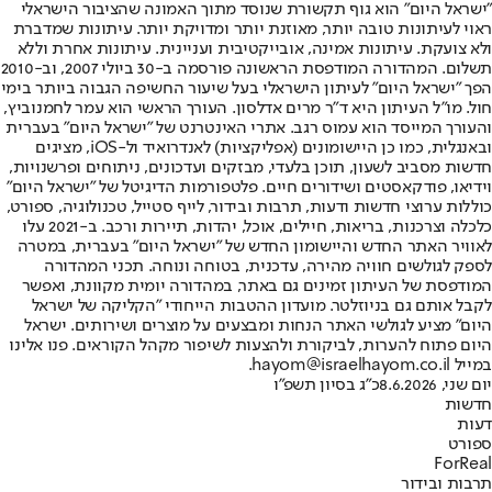
"ישראל היום" הוא גוף תקשורת שנוסד מתוך האמונה שהציבור הישראלי
ראוי לעיתונות טובה יותר, מאוזנת יותר ומדויקת יותר. עיתונות שמדברת
ולא צועקת. עיתונות אמינה, אובייקטיבית ועניינית. עיתונות אחרת וללא
תשלום. המהדורה המודפסת הראשונה פורסמה ב-30 ביולי 2007, וב-2010
הפך "ישראל היום" לעיתון הישראלי בעל שיעור החשיפה הגבוה ביותר בימי
חול. מו"ל העיתון היא ד"ר מרים אדלסון. העורך הראשי הוא עמר לחמנוביץ,
והעורך המייסד הוא עמוס רגב. אתרי האינטרנט של "ישראל היום" בעברית
ובאנגלית, כמו כן היישומונים (אפליקציות) לאנדרואיד ול-iOS, מציגים
חדשות מסביב לשעון, תוכן בלעדי, מבזקים ועדכונים, ניתוחים ופרשנויות,
וידיאו, פודקאסטים ושידורים חיים. פלטפורמות הדיגיטל של "ישראל היום"
כוללות ערוצי חדשות ודעות, תרבות ובידור, לייף סטייל, טכנולוגיה, ספורט,
כלכלה וצרכנות, בריאות, חיילים, אוכל, יהדות, תיירות ורכב. ב-2021 עלו
לאוויר האתר החדש והיישומון החדש של "ישראל היום" בעברית, במטרה
לספק לגולשים חוויה מהירה, עדכנית, בטוחה ונוחה. תכני המהדורה
המודפסת של העיתון זמינים גם באתר, במהדורה יומית מקוונת, ואפשר
לקבל אותם גם בניוזלטר. מועדון ההטבות הייחודי "הקליקה של ישראל
היום" מציע לגולשי האתר הנחות ומבצעים על מוצרים ושירותים. ישראל
היום פתוח להערות, לביקורת ולהצעות לשיפור מקהל הקוראים. פנו אלינו
במייל hayom@israelhayom.co.il.
יום שני, 8.6.2026
כ"ג בסיון תשפ"ו
חדשות
דעות
ספורט
ForReal
תרבות ובידור