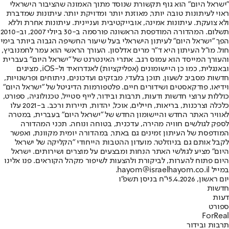
"ישראל היום" הוא גוף תקשורת שנוסד מתוך האמונה שהציבור הישראלי
ראוי לעיתונות טובה יותר, מאוזנת יותר ומדויקת יותר. עיתונות שמדברת
ולא צועקת. עיתונות אמינה, אובייקטיבית ועניינית. עיתונות אחרת וללא
תשלום. המהדורה המודפסת הראשונה פורסמה ב-30 ביולי 2007, וב-2010
הפך "ישראל היום" לעיתון הישראלי בעל שיעור החשיפה הגבוה ביותר בימי
חול. מו"ל העיתון היא ד"ר מרים אדלסון. העורך הראשי הוא עמר לחמנוביץ,
והעורך המייסד הוא עמוס רגב. אתרי האינטרנט של "ישראל היום" בעברית
ובאנגלית, כמו כן היישומונים (אפליקציות) לאנדרואיד ול-iOS, מציגים
חדשות מסביב לשעון, תוכן בלעדי, מבזקים ועדכונים, ניתוחים ופרשנויות,
וידיאו, פודקאסטים ושידורים חיים. פלטפורמות הדיגיטל של "ישראל היום"
כוללות ערוצי חדשות ודעות, תרבות ובידור, לייף סטייל, טכנולוגיה, ספורט,
כלכלה וצרכנות, בריאות, חיילים, אוכל, יהדות, תיירות ורכב. ב-2021 עלו
לאוויר האתר החדש והיישומון החדש של "ישראל היום" בעברית, במטרה
לספק לגולשים חוויה מהירה, עדכנית, בטוחה ונוחה. תכני המהדורה
המודפסת של העיתון זמינים גם באתר, במהדורה יומית מקוונת, ואפשר
לקבל אותם גם בניוזלטר. מועדון ההטבות הייחודי "הקליקה של ישראל
היום" מציע לגולשי האתר הנחות ומבצעים על מוצרים ושירותים. ישראל
היום פתוח להערות, לביקורת ולהצעות לשיפור מקהל הקוראים. פנו אלינו
במייל hayom@israelhayom.co.il.
יום ראשון, 5.4.2026
י"ח בניסן תשפ"ו
חדשות
דעות
ספורט
ForReal
תרבות ובידור