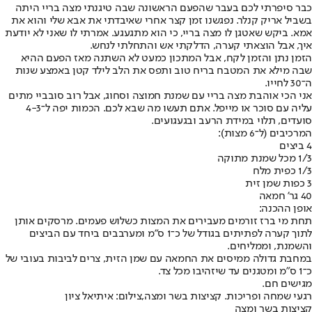
כבר סיפרתי לכם בעבר שהפעם הראשונה שבה טיגנתי מצה בריי היתה
בשביל אריק קנלר
. נפגשנו זמן קצר אחרי שאיבדתי את אבא שלי והוא את
אמא. ביקש שאטגן לו מצה בריי, כי הוא מתגעגע. אמרתי לו שאני לא יודעת
איך, אבל הוצאתי קערה, הדלקתי אש והתחלתי לנחש.
הזמן נתן והזמן לקח, אבל המתכון כמעט לא השתנה מאז הפעם ההיא
שבה מילא את המטבח בריח טוב ותפס את הלב לילד קטן באמצע שנות
ה־30 לחייו.
אני הכי אוהבת מצה בריי עם שמנת חמוצה וסחוג, אבל רוב סובביי מתים
עליה עם סוכר או מייפל. אתם תעשו מה שבא לכם. הכמות יפה ל־4-3
סועדים, תלוי במידת הרעב ובגעגועים.
המרכיבים (ל־6 מצות):
4 ביצים
1/3 מכל שמנת מתוקה
1/3 כפית מלח
3 כפות שמן זית
40 גר' חמאה
אופן ההכנה:
תחת מי ברז זורמים מעבירים את המצות כשלוש פעמים. מרסקים אותן
לתוך קערה לפתיתים בגודל של כ־1 ס"מ ומערבבים ביחד עם הביצים
והשמנת, וממליחים.
במחבת גדולה ממיסים את החמאה עם שמן הזית, צרים לביבות בעובי של
כ־1 ס"מ ומטגנים עד שיזהיבו מכל צד.
מגישים חם.
רגעי שמחה ופריכות. קציצות בשר ומצה,צילום: איתיאל ציון
קציצות בשר ומצה