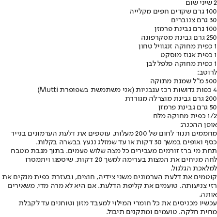
2 שיני שום
100 גרם שקדים חפים מקלייה
30 גרם צנוברים
100 גרם גבינת פרמזן
250 גרם גבינת מסקרפונה
1 כפית מחוקה זנגוויל טחון
1 כפית אגוז מוסקט
1 כפית מחוקה פלפל לבן
לרוטב
:
500 מ"ל שמנת מתוקה
4 כפות גדושות רכז עגבניות (אני משתמשת בשפופרת Mutti)
200 גרם גבינת מוצרלה מגוררת
50 גרם גבינת פרמזן
1/2 כפית מחוקה מלח
אופן ההכנה:
מחממים תנור לחום של 200 מעלות. עוטפים את דלעת הערמונים בנייר
כסף ואופים במשך 30 דקות או עד שמזלג ננעץ בבשרה בקלות.
תחת מי ברז זורמים מעבירים כל מצה שלוש פעמים. בתוך מגבת מטבח
לחה מניחים את המצות בערימה למשך 20 דקות, שיספגו ויתמסרו
למלאכת הגלגול.
קוטמים את דלעת הערמונים משני צידיה, חוצים, ובעזרת כפית מנקים את
רזי צניעותה. טועמים את קליפת הדלעת. אם היא לא מרה מדי, משאירים
אותה.
עכשיו מכניסים את כל חומרי המילוי למעבד מזון וטוחנים עד לקבלת
מחית חלקה. טועמים ומתקנים תיבול.