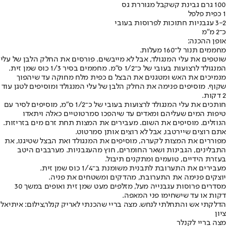
100 גרם גבינת קשקבל מגוררת גס
1 כפית פלפל
3-2 עגבניות חתוכות לפרוסות בעובי
כ־2 מ"מ
אופן ההכנה:
מחממים תנור ל־160 מעלות.
שוטפים את עלי המנגולד, אבל לא מייבשים. פורסים את החלק הלבן של עלי
המנגולד לרצועות בעובי של כ־1/2 ס"מ. מחממים בסיר 1/3 כוס שמן זית.
מנמיכים את האש ומטגנים את הבצל ם כפית מלח מחוקה עד שיהפוך
שקוף. מוסיפים פנימה את החלק הלבן של עלי המנגולד ומוסיפים לטגן עוד
2 דקות.
חותכים את עלי המנגולד לרצועות בעובי של כ־1/2 ס"מ, מוסיפים לסיר עם
טיפות המים שעליהם ומאדים עד שיהפכו סמרטוטיים כאלה ויתאדו
הנוזלים. מוסיפים את השום. מעבירים את המצות תחת זרם מים בזריזות.
אתם רוצים שיירטבו, אבל לא רוצים אותן סמרטוט.
מפוררים את המצות לקערה, מוסיפים את המנגולד ואת הבצל שטיגנו, את
התבלינים, הגבינות ושאר החומרים, חוץ מהעגבניות. מערבבים היטב
בעזרת הידיים, טועמים ומתקנים תיבול.
מעבירים את התערובת לתבנית משומנת ב־1/4 כוס שמן זית.
יוצקים פנימה את התערובת, מהדקים ומשטחים את פניה.
מסדרים פרוסות עגבנייה מעל, מזלפים מעט שמן זית ואופים במשך 30
דקות או עד שישחימו פני המאפה.
הדלקתי אש והתחלתי לנחש. מצה בריי שהכנתי לאריק קנלר,צילום: איתיאל
ציון
מצה בריי לקנלר