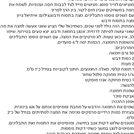
מוציאים לנייר סופג. מגישים מייד לצד לבבות חסה וצנוניות, לשמח את
הפה במשחקים שבין חום לקור, בין הרך לפריך.
עם השנים נוספו התבלינים. מצה בתפוח ודבש,צילום: איתיאל ציון
מצה בתפוח ודבש
המתוק הזה נולד לפני שנים, כשמיכאל שלי הציע שאני אעשה למצה את מה
שאני עושה לפיתה דרוזית: אטגן בחמאה ודבש. יצא טעים בטירוף. שימו
לב, אין כאן טעות. לא מרטיבים את המצה. עם השנים נוספו התבלינים
והשמנת החמוצה. הכמות יפה ל־4 סועדים.
המרכיבים:
50 גרם חמאה
2 כפות דבש
2 מצות
1 תפוח קלוף, מאלה החמוצים, חתוך לקוביות בגודל כ־1 ס"מ
1/4 כפית מחוקה פלפל שחור
1 כפית מחוקה אגוז מוסקט
להגשה:
שמנת חמוצה
אבקת סוכר
אופן ההכנה:
שמים את החמאה והדבש על מחבת וממיסים אותם על אש בינונית.
בעזרת כפות הידיים מרסקים פנימה את המצה לפתיתים בגודל של כ־2
ס"מ.
מטגנים שלוש דקות אגב בחישה, ומוסיפים את התפוח ואת התבלינים.
מוסיפים לטגן במשך כשתי דקות נוספות.
מגישים לצד שמנת חמוצה מפודרת באבקת סוכר.