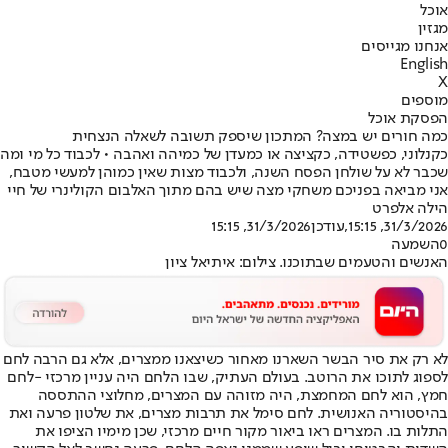
אוכל
מגזין
אנחנו מגייסים
English
X
מוספים
הפסקת אוכל
כמה חורים יש במצה? המתכון שיספק תשובה לשאלה הנצחית
כקנלוני, כפשטידה, כקציצה או כמעדן של כמיהה ואהבה • לכבוד כל מי ומה
שכבר לא על שולחן הפסח השנה, ולכבוד מצות שאין כמוהן למעשי מטבח,
אני מביאה בפניכם משחקי מצה שיש בהם מתוך האלבום הקולינרי של חיי
הילה אלפרט
31/3/2026, 15:15
,עודכן
31/3/2026, 15:15
0
השמעה
האנשים והטעמים שבתוכנו. צילום: איתיאל ציון
לא רק את סיר הבשר השארנו מאחור כשיצאנו ממצרים, אלא גם הרבה לחם
לספוג לתוכו את הרוטב. בעולם העתיק, שבו הלחם היה עניין מרכזי -
לחם
חמץ
, הוא לחם המחמצת, היה מזוהה עם המצרים, מחלוצי ההתססה
בהיסטוריה האנושית. לחם סימל את תרבות מצרים, את שלטון פרעה ואת
התלות בו. המצרים ראו ביאור מקור חיים מרכזי, שכן מימיו הציפו את