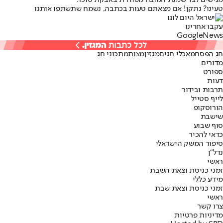
טעינו? נתקן! אם מצאתם טעות בכתבה, נשמח שתשתפו אותנו
עקבו אחרינו
G
o
o
g
l
e
News
חג הפסח
מאכלי חגים
מגזין
מצות
מתכוני חג
מדורים
ספורט
דעות
תרבות ובידור
לייף סטייל
הורוסקופ
שישבת
סוף שבוע
כדאי להכיר
סיפור המשק הישראלי
נדל"ן
ראשי
זמני כניסת וצאת השבת
מידע כללי
זמני כניסת וצאת שבת
ראשי
צרו קשר
מדיניות פרטיות