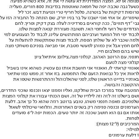
פגומה או לא, המצה המודרנית לא עושה לי את זה, אלא כשהיא מגיעה
כשעל גבה שכבה יפה של חמאה שאוטמת בנדיבות 800 חורים, מעליה
פרוסות דקיקות של בוטרגה, פלפל חריף טרי ונגיעת דבש. זכר ליל
שימורים, אז אחי ואני ישבנו על בר בניו יורק, שם הונחה כל החבורה הזו על
גבי "דף תווים", ככה קוראים בסרדיניה לעלה בצק דקיק ופריך. לחם
הנדודים של רועי ולוחמי האי, תשובה מעוררת קנאה למצות שלנו.
לכבוד ימי חול המועד וערביהם המתרגשים עלינו, לכבוד כל הגעגועים למי
ולמה שכבר לא על שולחן הפסח, לכבוד מצות שמתקשות להתעלות על
לחם חמץ אבל אין כמוהן למעשי מטבח, אני מביאה בפניכם משחקי מצה
שיש בהם מאלבום חיי.
חנפני, עם הרוטב האהוב. קנלוני מצה,צילום: איתיאל ציון
קנלוני מצה לנועם
אאנווי קראתי לו, ואאנווי אני חושבת אותו גם עכשיו, כשהוא אינו בשביל
לראות איך כל נבואות הזעם שלו התממשו. בזו אחר זו, ממש כמו שתיאר
באוזניי בדייט הראשון שלנו, לפני שהאלכוהול וההתרגשות שטפו את
ההקשבה והבושה.
המטבח עמד במרכז הבית שחלקנו, ואליו וממנו יצאו ונכנסו שוכני החדרים,
ושם בישלנו זה לזה וזה לילדיו של זה, ושם הכנתי עבורו את קנלוני המצות
שלפניכם. מאפה חנפני משהו, טובע ברוטב רוזה שהוא כל כך אהב. דלעת
הערמונים נכנסה פנימה רק בשנים האחרונות, והלוואי שיכולתי לשאול
אותו אם גם הוא חושב שככה זה יותר טעים. הכמות יפה ל־6 סועדים
לפחות.
המרכיבים (ל־12 מצות):
למילוי
:
1 דלעת ערמונים