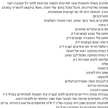
מתכון בשתי תנועות שבו חתיכות המצה מביאות לתוך כל קציצה רגעי
שמחה של פריכות, והכל נאכל בתוך עלי חסה, משל ביקשנו להאריך במנהג
כורך. הכמות היא לכ־24 קציצות שמנמנות.
המרכיבים:
250 גרם בשר בקר טחון, רצוי מאזור הצלעות
1 ביצה
50 גרם שקדים טחונים
חופן עלי נענע קצוצים דק
חופן עלי כוסברה קצוצים דק
3 שיני שום קצוצות דק
1 פלפל חריף חף מזרעים קצוץ דק
1 כפית מחוקה ראס אל־חנות
1 כפית מחוקה פלפל לבן טחון
קליפת לימון מגוררת דק
מלח
2 מצות
שמן זית לטיגון
להגשה:
2 לבבות חסה מופרדים לעלים
צנוניות טריות
אופן ההכנה:
בעזרת כפות הידיים מרסקים לתוך קערה את המצות לפתיתים בגודל כ־1
ס"מ. מוסיפים פנימה את הבשר ואת שאר החומרים ולשים היטב.
למחבת יוצקים שמן זית בגובה של כ־1 ס"מ ומחממים על אש בינונית. צרים
קציצות ומטגנים עד שיזהיבו מכל צד.