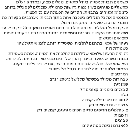
משמנים תבנית אפייה בגודל מתאים. נוטלים מצה, ובמרחק 1 ס"מ
מהשוליים מניחים 1/2 1 כפות גדושות מהמילוי, מגלגלים לפס גליל ברוחב
כ־2 ס"מ ומניחים בתבנית. חוזרים על הפעולה עם כל המצות.
מצופפים את כל הגלילים בשכבה אחת בתוך תבנית. מערבבים בקערה את
חומרי הרוטב, טועמים ומתקנים תיבול.
יוצקים מעל הגלילים. מכניסים לתנור החם ואופים במשך כ־20 דקות או עד
שישחימו פני הקנלוני. מכבים ומשאירים בתנור הכבוי כ־10 דקות נוספות.
מוציאים ומגישים.
רעיון של אמא, בתרגום לחלבית. פשטידת רות,צילום: איתיאל ציון
פשטידת רות
זה היה הרעיון של
אמא שלי
לתרגם לחלבית את המיינה, אותה פשטידת
מצות ובשר שנטועה בזיכרון החך של רבים מבני מצרים. היתה לה לרות,
היא אמא שלי, חולשה לגבינות חמות בבצק, עם או בלי עלים ירוקים.
הכמות שלפניכם יפה לתבנית בגודל של 20x25.
המרכיבים:
3 צרורות מנגולד במשקל כולל של כ־1,200 גרם
שמן זית
2 בצלים בינוניים קצוצים דק
מלח
2 חופנים פטרוזיליה קצוצה
6 שיני שום קצוצות דק
3-2 פלפלים חריפים טריים חפים מזרעים, קצוצים דק
11 מצות
3 ביצים
400 גרם גבינת פטה עיזים