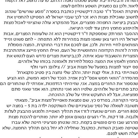
השדות והבטיחו יבול שופע שממנו נאפה הלחם. פרעה נחשב לאל הקשור
ליאור, ולכן גם כמעניק השפע והלחם לעמו.
חוקרת האוכל ד"ר טובה דיקשטיין כותבת בספרה "מסע שורשים" שנהוג
לחשוב שאכילת מצות היא זכר לכך שבני ישראל לא הספיקו להחמיץ את
הבצק ביציאה החפוזה ממצרים, אבל מהמקרא עולה שהציווי לאכול מצות
ולהימנע מחמץ ניתן עוד לפני היציאה.
ההסבר המרתק שמספקת ד"ר דיקשטיין הוא זה שלעומת המצרים, אבות
ישראל היו רועי צאן שאפו מצות במהירות ללא התפחה - לחם פשוט ונייד
המתאים לחיי חירות. ולכן, אם לסכם את דברי החוקרת, המצה מסמלת
חזרה לזהות הקדומה והחופשית של העם, ואילו החמץ מייצג את
התרבות
המצרית והשעבוד שבא איתה
. לכן,ביציאת מצרים נדרש העם לנטוש את
החמץ ולאמץ את המצה כסמל לחירות ולאמונה בכוחו של אלוהים.
פס ייצור למצות במפעל של מצות אביב // צילום: רועי וולף
כשהייתי בת 5, אולי קצת יותר, והלב שלי נחצה בין סטיב מקגארת'
מהסדרה "הוואי חמש אפס" לבין אמיר, הנכד של רופא המשק, הוא הציע
שנספור את החורים במצה. אני, שזיהיתי הזדמנות, אמרתי לו שהחורים הם
כתב סתרים של אלוהים, שלפיו הוא ואני נתחתן. הוא אמר שאני סתם
ממציאה, אבל לא התעקש איתי על שלב ההוכחה.
בימי הקורונה, בפרדס כץ, שם נמצאת מאפיית
"מצות אביב"
, מצאתי
תשובה לשאלה של נסיך שבעיניים שלו השתקפה ילדה בת 5 - במצה יש
800 חורים. חורים שנועדו לזרז את תהליך האפייה ולמנוע מהבצק לעלות
ולגבוה. 18 דקות, ח"י רגעים ובשום אופן לא יותר, מותרים להכנת מצות
מהרגע שבו מים פוגשים בקמח, כזה שנטחן מגרעיני חיטה שלא עברו
שטיפה מאבק השדות, כמקובל. שחלילה לא יחל בהם תהליך החמצה, שלא
יעלה חשש לפגם.