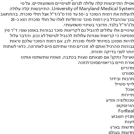
אפילו התייבשות קלה עלולה לגרום לשינויים משמעותיים. על פי
University of Maryland Medical System, התייבשות קלה עלולה
להעלות את רמות הסוכר ב-50 עד 110 מ"ג/ד"ל אצל חולי סוכרת. בהתחשב
בכך שההבדל בין רמות סוכר נורמליות לאלו של חולי סוכרת הוא כ-25
מ"ג/ד"ל בלבד, מדובר בשינוי משמעותי.
שינויים אלו עלולים להוביל גם לקריאות סוכר גבוהות באופן שגוי. ד"ר פין
מוסיפה כי קריאות שגויות עלולות להוביל לטיפול לא נכון, והדבר עלול
להיות מסוכן במיוחד לחולי סוכרת. לכן, אם רמות הסוכר שלכם נראות
גבוהות מהרגיל ואתם לא זוכרים מתי שתיתם מים לאחרונה, כדאי לשתות
יותר לפני בדיקה חוזרת.
טעינו? נתקן! אם מצאתם טעות בכתבה, נשמח שתשתפו אותנו
אורח חיים בריא
מים
סוכר
תזונה
מדורים
ספורט
תרבות ובידור
לייף סטייל
אוכל
תיירות
טכנולוגיה ומדע
הורוסקופ
ForReal
מגזין השבוע
דעות
חדשות בארץ
חדשות בעולם