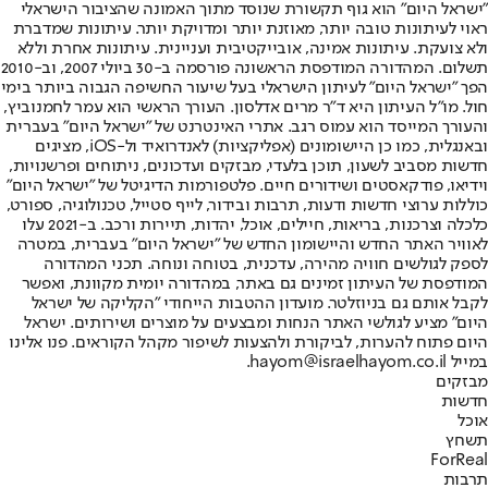
"ישראל היום" הוא גוף תקשורת שנוסד מתוך האמונה שהציבור הישראלי
ראוי לעיתונות טובה יותר, מאוזנת יותר ומדויקת יותר. עיתונות שמדברת
ולא צועקת. עיתונות אמינה, אובייקטיבית ועניינית. עיתונות אחרת וללא
תשלום. המהדורה המודפסת הראשונה פורסמה ב-30 ביולי 2007, וב-2010
הפך "ישראל היום" לעיתון הישראלי בעל שיעור החשיפה הגבוה ביותר בימי
חול. מו"ל העיתון היא ד"ר מרים אדלסון. העורך הראשי הוא עמר לחמנוביץ,
והעורך המייסד הוא עמוס רגב. אתרי האינטרנט של "ישראל היום" בעברית
ובאנגלית, כמו כן היישומונים (אפליקציות) לאנדרואיד ול-iOS, מציגים
חדשות מסביב לשעון, תוכן בלעדי, מבזקים ועדכונים, ניתוחים ופרשנויות,
וידיאו, פודקאסטים ושידורים חיים. פלטפורמות הדיגיטל של "ישראל היום"
כוללות ערוצי חדשות ודעות, תרבות ובידור, לייף סטייל, טכנולוגיה, ספורט,
כלכלה וצרכנות, בריאות, חיילים, אוכל, יהדות, תיירות ורכב. ב-2021 עלו
לאוויר האתר החדש והיישומון החדש של "ישראל היום" בעברית, במטרה
לספק לגולשים חוויה מהירה, עדכנית, בטוחה ונוחה. תכני המהדורה
המודפסת של העיתון זמינים גם באתר, במהדורה יומית מקוונת, ואפשר
לקבל אותם גם בניוזלטר. מועדון ההטבות הייחודי "הקליקה של ישראל
היום" מציע לגולשי האתר הנחות ומבצעים על מוצרים ושירותים. ישראל
היום פתוח להערות, לביקורת ולהצעות לשיפור מקהל הקוראים. פנו אלינו
במייל hayom@israelhayom.co.il.
מבזקים
חדשות
אוכל
תשחץ
ForReal
תרבות