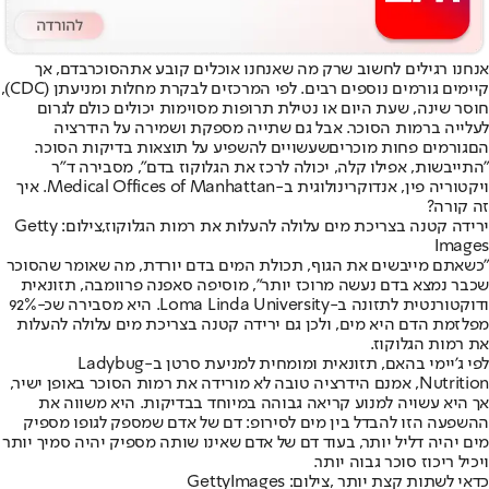
אנחנו רגילים לחשוב שרק מה שאנחנו אוכלים קובע את
הסוכר
בדם, אך
קיימים גורמים נוספים רבים. לפי המרכזים לבקרת מחלות ומניעתן (CDC),
חוסר שינה, שעת היום או נטילת תרופות מסוימות יכולים כולם לגרום
לעלייה ברמות הסוכר. אבל גם שתייה מספקת ושמירה על הידרציה
הם
גורמים פחות מוכרים
שעשויים להשפיע על תוצאות בדיקות הסוכר.
"התייבשות, אפילו קלה, יכולה לרכז את הגלוקוז בדם", מסבירה ד"ר
ויקטוריה פין, אנדוקרינולוגית ב-Medical Offices of Manhattan. איך
זה קורה?
ירידה קטנה בצריכת מים עלולה להעלות את רמות הגלוקוז,צילום: Getty
Images
"כשאתם מייבשים את הגוף, תכולת המים בדם יורדת, מה שאומר שהסוכר
שכבר נמצא בדם נעשה מרוכז יותר", מוסיפה סאפנה פרוומבה, תזונאית
ודוקטורנטית לתזונה ב-Loma Linda University. היא מסבירה שכ-92%
מפלזמת הדם היא מים, ולכן גם ירידה קטנה בצריכת מים עלולה להעלות
את רמות הגלוקוז.
לפי ג'יימי בהאם, תזונאית ומומחית למניעת סרטן ב-Ladybug
Nutrition, אמנם הידרציה טובה לא מורידה את רמות הסוכר באופן ישיר,
אך היא עשויה למנוע קריאה גבוהה במיוחד בבדיקות. היא משווה את
ההשפעה הזו להבדל בין מים לסירופ: דם של אדם שמספק לגופו מספיק
מים יהיה דליל יותר, בעוד דם של אדם שאינו שותה מספיק יהיה סמיך יותר
ויכיל ריכוז סוכר גבוה יותר.
כדאי לשתות קצת יותר ,צילום: GettyImages