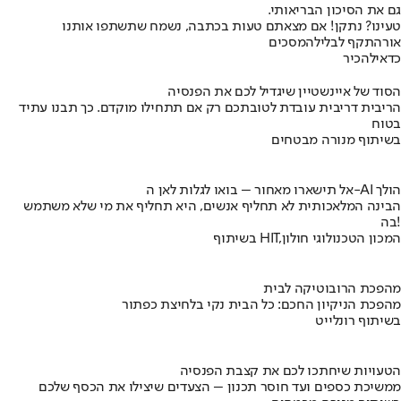
גם את הסיכון הבריאותי.
טעינו? נתקן! אם מצאתם טעות בכתבה, נשמח שתשתפו אותנו
אור
התקף לב
לילה
מסכים
כדאי
להכיר
הסוד של איינשטיין שיגדיל לכם את הפנסיה
הריבית דריבית עובדת לטובתכם רק אם תתחילו מוקדם. כך תבנו עתיד
בטוח
בשיתוף מנורה מבטחים
אל תישארו מאחור – בואו לגלות לאן ה-AI הולך
הבינה המלאכותית לא תחליף אנשים, היא תחליף את מי שלא משתמש
בה!
בשיתוף HIT,המכון הטכנולוגי חולון
מהפכת הרובוטיקה לבית
מהפכת הניקיון החכם: כל הבית נקי בלחיצת כפתור
בשיתוף רונלייט
הטעויות שיחתכו לכם את קצבת הפנסיה
ממשיכת כספים ועד חוסר תכנון – הצעדים שיצילו את הכסף שלכם