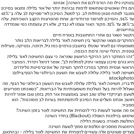
בטוקיו גילו מה הורס לכם את השינה| אנווטו
הם גילו שאנשים שנחשפו לרמות גבוהות יותר של אור בלילה נמצאו בסיכון
מוגבר לפתח מגוון מחלות לב. כך למשל, הסיכון לאי־ספיקת לב עלה ב־45%
עד 56%, והסיכון לפרפור פרוזדורים, אחת מהפרעות הקצב השכיחות, עלה
ב־28% עד 32%. מקור האור עצמו לא נבדק, אלא רק עוצמתו כפי שנמדדה
בחיישנים.
הקשר נשאר גם אחרי התחשבות באורח חיים
החוקרים מצאו שהקשר בין חשיפה לאור בלילה לבריאות הלב נותר
משמעותי גם לאחר שנטלו בחשבון גורמים כמו גיל, תזונה, גנטיקה, פעילות
גופנית, הרגלי שינה ורמת הכנסה.
"זהו המחקר רחב ההיקף הראשון שמראה כי עצם החשיפה לאור בלילה
היא גורם סיכון עצמאי וחזק למחלות לב", אומר דניאל וינדרד, המחבר
הראשי ועמית מחקר במרכז לחקר השינה של אוניברסיטת פלינדרס.
חשיפה לאור בלילה עלולה לשבש את השעון הביולוגי של הגוף,צילום:
istockphoto
לדבריו, חשיפה לאור בלילה עלולה לשבש את השעון הביולוגי של הגוף, מה
שעלול להיות בעל השלכות משמעותיות על הבריאות. "כשאנחנו מפריעים
לשעון הצירקדי שלנו שוב ושוב באמצעות אור חזק בזמן שבו אמור להיות
חושך, אנחנו מעלים את הסיכון להתפתחות בעיות לב מסוכנות", הוא
מסביר.
אז מה אפשר לעשות כדי להפחית את החשיפה לאור בזמן השינה?
שימוש בוילונות האפלה (Blackout) בחדר השינה
החלשת תאורה בשעות הלילה
הימנעות ממסכים וטלפונים סמוך לשעת השינה
צעדים פשוטים אלה עשויים להפחית את החשיפה לאור בלילה - ובהתאם,