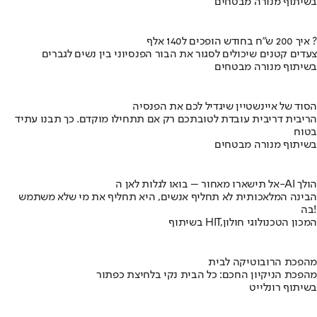
בשיתוף מנורה מבטחים
איך 200 ש"ח בחודש הופכים ל140 אלף ?
צעדים קטנים שיכולים לסגור את הבור הפנסיוני בין נשים לגברים
בשיתוף מנורה מבטחים
הסוד של איינשטיין שיגדיל לכם את הפנסיה
הריבית דריבית עובדת לטובתכם רק אם תתחילו מוקדם. כך תבנו עתיד
בטוח
בשיתוף מנורה מבטחים
אל תישארו מאחור – בואו לגלות לאן ה-AI הולך
הבינה המלאכותית לא תחליף אנשים, היא תחליף את מי שלא משתמש
בה!
בשיתוף HIT,המכון הטכנולוגי חולון
מהפכת הרובוטיקה לבית
מהפכת הניקיון החכם: כל הבית נקי בלחיצת כפתור
בשיתוף רונלייט