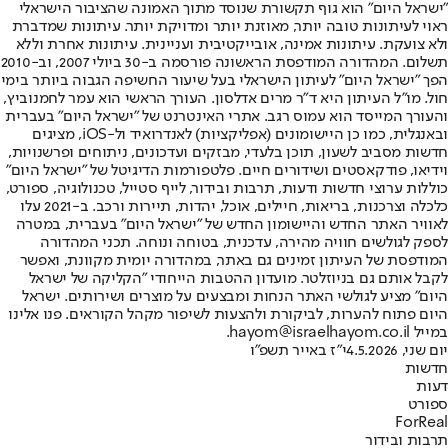
"ישראל היום" הוא גוף תקשורת שנוסד מתוך האמונה שהציבור הישראלי
ראוי לעיתונות טובה יותר, מאוזנת יותר ומדויקת יותר. עיתונות שמדברת
ולא צועקת. עיתונות אמינה, אובייקטיבית ועניינית. עיתונות אחרת וללא
תשלום. המהדורה המודפסת הראשונה פורסמה ב-30 ביולי 2007, וב-2010
הפך "ישראל היום" לעיתון הישראלי בעל שיעור החשיפה הגבוה ביותר בימי
חול. מו"ל העיתון היא ד"ר מרים אדלסון. העורך הראשי הוא עמר לחמנוביץ,
והעורך המייסד הוא עמוס רגב. אתרי האינטרנט של "ישראל היום" בעברית
ובאנגלית, כמו כן היישומונים (אפליקציות) לאנדרואיד ול-iOS, מציגים
חדשות מסביב לשעון, תוכן בלעדי, מבזקים ועדכונים, ניתוחים ופרשנויות,
וידיאו, פודקאסטים ושידורים חיים. פלטפורמות הדיגיטל של "ישראל היום"
כוללות ערוצי חדשות ודעות, תרבות ובידור, לייף סטייל, טכנולוגיה, ספורט,
כלכלה וצרכנות, בריאות, חיילים, אוכל, יהדות, תיירות ורכב. ב-2021 עלו
לאוויר האתר החדש והיישומון החדש של "ישראל היום" בעברית, במטרה
לספק לגולשים חוויה מהירה, עדכנית, בטוחה ונוחה. תכני המהדורה
המודפסת של העיתון זמינים גם באתר, במהדורה יומית מקוונת, ואפשר
לקבל אותם גם בניוזלטר. מועדון ההטבות הייחודי "הקליקה של ישראל
היום" מציע לגולשי האתר הנחות ומבצעים על מוצרים ושירותים. ישראל
היום פתוח להערות, לביקורת ולהצעות לשיפור מקהל הקוראים. פנו אלינו
במייל hayom@israelhayom.co.il.
יום שני, 4.5.2026
י"ז באייר תשפ"ו
חדשות
דעות
ספורט
ForReal
תרבות ובידור