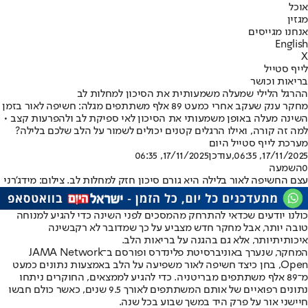
אוכל
מגזין
אנחנו מגייסים
English
X
לייף סטייל
בריאות וכושר
ההרגל הלילי שמעלה משמעותית את הסיכון למחלות לב
מחקר ענק שעקב אחרי כמעט 89 אלף משתתפים מגלה: חשיפה לאור בזמן
השינה מעלה באופן משמעותי את הסיכון לאי ספיקת לב ולהפרעות קצב •
למה זה קורה, ואילו הרגלים קטנים יכולים לשמור על הלב שלכם בלילה?
מערכת לייף סטייל היום
17/11/2025, 06:35
,עודכן
17/11/2025, 06:35
0
השמעה
עצם החשיפה לאור בלילה היא גורם סיכון חזק למחלות לב. צילום: מידג'רני
כולנו יודעים שכדאי להתרחק מהמסכים לפני השינה כדי להגיע למנוחה
טובה יותר, אבל מחקר חדש מצביע על כך שמדובר לא רק
בשינה
איכותית
יותר, אלא גם בהגנה על בריאות הלב.
המחקר, שנערך באוניברסיטת פלינדרס ופורסם ב־JAMA Network
Open, בחן כיצד חשיפה לאור משפיעה על הלב באמצעות נתונים כמעט
מ־89 אלף משתתפים מבריטניה. כדי להגיע לממצאים, החוקרים ניתחו
נתונים רפואיים של אותם המשתתפים לאורך 9.5 שנים, כאשר כולם חבשו
חיישני אור על פרק היד במשך שבוע בכל שנה.