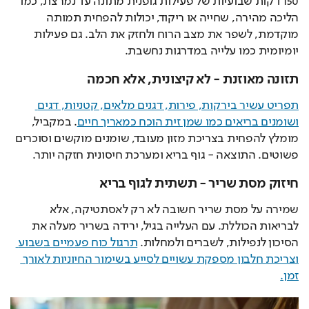
150 דקות שבועיות של פעילות גופנית מתונה עד נמרצת, כמו 
הליכה מהירה, שחייה או ריקוד, יכולות להפחית תמותה 
מוקדמת, לשפר את מצב הרוח ולחזק את הלב. גם פעילות 
יומיומית כמו עלייה במדרגות נחשבת.
תזונה מאוזנת - לא קיצונית, אלא חכמה
תפריט עשיר בירקות, פירות, דגנים מלאים, קטניות, דגים 
ושומנים בריאים כמו שמן זית הוכח כמאריך חיים
. במקביל, 
מומלץ להפחית בצריכת מזון מעובד, שומנים מוקשים וסוכרים 
פשוטים. התוצאה - גוף בריא ומערכת חיסונית חזקה יותר.
חיזוק מסת שריר - תשתית לגוף בריא
שמירה על מסת שריר חשובה לא רק לאסתטיקה, אלא 
לבריאות הכוללת. עם העלייה בגיל, ירידה בשריר מעלה את 
הסיכון לנפילות, לשברים ולמחלות. 
תרגול כוח פעמיים בשבוע 
וצריכת חלבון מספקת עשויים לסייע בשימור החיוניות לאורך 
זמן.