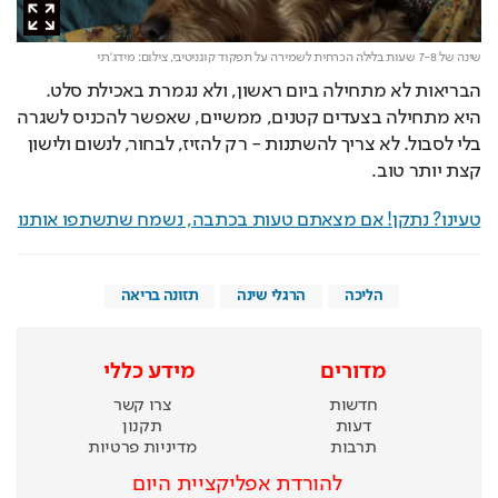
שינה של 7-8 שעות בלילה הכרחית לשמירה על תפקוד קוגניטיבי,
צילום: מידג'רני
הבריאות לא מתחילה ביום ראשון, ולא נגמרת באכילת סלט. 
היא מתחילה בצעדים קטנים, ממשיים, שאפשר להכניס לשגרה 
בלי לסבול. לא צריך להשתנות - רק להזיז, לבחור, לנשום ולישון 
קצת יותר טוב.
טעינו? נתקן! אם מצאתם טעות בכתבה, נשמח שתשתפו אותנו
הליכה
הרגלי שינה
תזונה בריאה
מדורים
מידע כללי
חדשות
צרו קשר
דעות
תקנון
תרבות
מדיניות פרטיות
להורדת אפליקציית היום