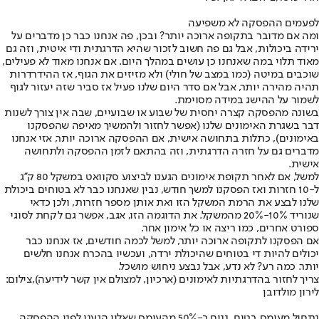
לפעמים ההפסקה לא משפיעה
ומה אם מדובר בתקופה ארוכה יותר? ובכן, פה אנחנו כבר כן מדברים על
ירידה ביכולות, אבל גם פה חשוב לזכור שהיא הדרגתית ודי איטית, וזה גם
מאוד תלוי במה שאנחנו כן עושים במהלך היום. אם אנחנו מאוד לא פעילים,
שוכבים במיטה (כמו במצב של חולי) ולא מזיזים את הגוף, אז ההידרדרות
תהיה מהירה יותר, אבל אם סדר היום שלנו פעיל אז סביר שזה יעזור לגוף
לשמור על ההישג במידה מסוימת.
בשונה מהפסקה קצרה יחסית של שבוע או שבועיים, שבה אין צורך לשנות
דבר בשגרת האימונים שלנו (אפשר לחזור ולהמשיך מאיפה שהפסקנו
באימונים), כתלות בתחושה אישית, אם ההפסקה ארוכה יותר, אזי אנחנו
מדברים גם על חזרה הדרגתית, וזה בהתאם לזמן ההפסקה ולתחושה
אישית.
למשל, אם לאחר תקופת אימונים הגענו לביצוע סקוואט במשקל 80 ק''ג
ל-10 חזרות ואז הפסקנו למשך חודש, נבין שאנחנו כבר לא בטוחים ביכולת
שלנו לבצע את הרמת המשקל הזו ואת אותן מספר חזרות, ולכן כדאי
שנוריד 10%-20% מהמשקל. את הדוגמה הזו, אגב, אפשר גם לקחת לסוגי
ספורט אחרים, כמו ריצה או כל אימון אחר.
אם הפסקנו לתקופה ארוכה יותר, למשל לכמה חודשים, אז אנחנו כבר
יכולים להיות די בטוחים שהיכולת ירדה, ועכשיו בהכרח אנחנו חלשים
יותר. כמה רע? לא נדע, אבל נבצע ניחוש מושכל.
צריך לחזור בהדרגתיות לאימונים (ארכיון, למצולם אין קשר לידיעה),צילום:
לירון מולדובן
נתחיל מעומס בטוח. נניח כ-50% מהעומס שאליו הגענו לפני ההפסקה,