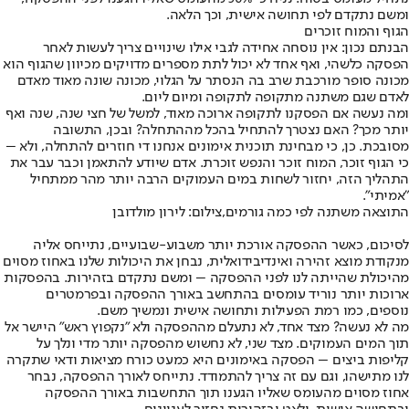
ומשם נתקדם לפי תחושה אישית, וכך הלאה.
הגוף והמוח זוכרים
הבנתם נכון: אין נוסחה אחידה לגבי אילו שינויים צריך לעשות לאחר
הפסקה כלשהי, ואף אחד לא יכול לתת מספרים מדויקים מכיוון שהגוף הוא
מכונה סופר מורכבת שרב בה הנסתר על הגלוי, מכונה שונה מאוד מאדם
לאדם שגם משתנה מתקופה לתקופה ומיום ליום.
ומה נעשה אם הפסקנו לתקופה ארוכה מאוד, למשל של חצי שנה, שנה ואף
יותר מכך? האם נצטרך להתחיל בהכל מההתחלה? ובכן, התשובה
מסובכת. כן, כי מבחינת תוכנית אימונים אנחנו די חוזרים להתחלה, ולא –
כי הגוף זוכר, המוח זוכר והנפש זוכרת. אדם שיודע להתאמן וכבר עבר את
התהליך הזה, יחזור לשחות במים העמוקים הרבה יותר מהר ממתחיל
"אמיתי".
התוצאה משתנה לפי כמה גורמים,צילום: לירון מולדובן
לסיכום, כאשר ההפסקה אורכת יותר משבוע-שבועיים, נתייחס אליה
מנקודת מוצא זהירה ואינדיבידואלית, נבחן את היכולות שלנו באחוז מסוים
מהיכולת שהייתה לנו לפני ההפסקה – ומשם נתקדם בזהירות. בהפסקות
ארוכות יותר נוריד עומסים בהתחשב באורך ההפסקה ובפרמטרים
נוספים, כמו רמת הפעילות ותחושה אישית ונמשיך משם.
מה לא נעשה? מצד אחד, לא נתעלם מההפסקה ולא "נקפוץ ראש" היישר אל
תוך המים העמוקים. מצד שני, לא נחשוש מהפסקה יותר מדי ונלך על
קליפות ביצים – הפסקה באימונים היא כמעט כורח מציאות ודאי שתקרה
לנו מתישהו, וגם עם זה צריך להתמודד. נתייחס לאורך ההפסקה, נבחר
אחוז מסוים מהעומס שאליו הגענו תוך התחשבות באורך ההפסקה