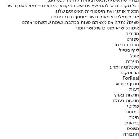
ובתחושה אישית, ולאט ובזהירות נחזור לעניינים.
בכל מקרה כדאי להתייעץ עם איש המקצוע המתאים – רצוי מאמן כושר
המכיר אותנו ואת היסטוריית האימונים שלנו.
אבי ישראלי
הוא מאמן כושר מוסמך ובוגר וינגייט
טעינו? נתקן! אם מצאתם טעות בכתבה, נשמח שתשתפו אותנו
אימון כושר
אימוני כושר
כושר גופני
מדורים
ספורט
תרבות ובידור
לייף סטייל
אוכל
תיירות
טכנולוגיה ומדע
הורוסקופ
ForReal
מגזין השבוע
דעות
חדשות בארץ
חדשות בעולם
פוליטי
ביטחוני
חינוך
בריאות
משפט
תחבורה