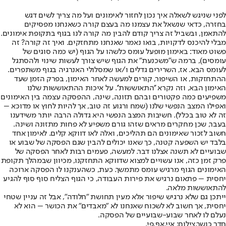
לפני שניגש לשאלה איך נכון לחזור לאימונים ועל מה צריך לשים דגש
בחזרה, כדאי שנשאל את עצמנו מה בעצם קורה כשאנחנו מפסיקים
להתאמן, ובשביל זה צריך קודם להבין מה קורה לנו בגוף בתקופת אימונים.
מבלי להיכנס לדקויות, בואו נאמר שאנחנו מתחזקים. ואיך זה קורה? זה
פשוט מאוד: באימון מופעל עומס כלשהו על הגוף (יש כמה סוגים של
עומסים), ברמה ש"משכנעת" את הגוף שיש צורך לעשות שינוי ולהסתגל
לעומס הבא. אז, השרירים גדלים ו/או שמסלולי האנרגיה בגוף משתפרים.
ההתחזקות, או השיפור, קורים למעשה לאחר האימון, בפרק הזמן שעד
האימון הבא, וזה נקרא ''התאוששות''. על איכות ההתאוששות שלנו
משפיעים כמה פקטורים ובהם תזונה, שינה, ההפסקה עצמה בין האימונים
ואפילו המצב הנפשי שלנו (שמח ורגוע זה טוב, אך להיות לחוץ או מדוכא –
זה לא טוב בכלל). חשיבות המצב הנפשי היא גדולה הרבה יותר משידענו
בעבר, שכן מחקרים מראים שזהו גורם משפיע לא פחות מתזונה ושינה.
חשוב לזכור שאימונים הם תהליכים, ואלה לאו דווקא קלים. לאימון אחד
בלבד יש השפעה קטנה, כך שאנו יכולים להבין שגם הפסקה של שבוע או
שבועיים לא תשנה אצלנו דבר. למעשה, פעמים רבות לאחר הפסקה של
פרק זמן כזה, אנו עשויים למצוא שדווקא התחזקנו, מכיוון שבמהלך תקופת
האימונים הגוף מרגיש עומס מתמשך. כעת, כשהענקנו לו הפסקה ארוכה
יחסית – פתאום נרגיש את פירות העבודה, כי הגוף הצליח סוף סוף להגיע
להתאוששות מלאה.
ייתכן גם שלא נרגיש שיפור אלא מעין תחושת "חלודה", אבל זה עניין שטחי
יחסית, אך חשוב לא לשכוח שאנחנו לא "מאבדים" את הכושר – הוא לא
נעלם לו לאחר שבוע-שבועיים של הפסקה.
חדר כושר,צילום: איי.אף.פי.