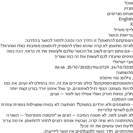
אוכל
מגזין
אנחנו מגייסים
English
X
לייף סטייל
בריאות וכושר
הפסקתם להתאמן? זו הדרך הכי נכונה לחזור לכושר בהדרגה
לאיזה מתאמן לא קרה שהוא נאלץ להפסיק להתאמן מסיבות כאלו ואחרות?
• אם אתם רוצים לשוב אל הכושר שלכם ולעשות את זה כראוי, הנה כמה
טיפים שיעזרו לכם לעשות את זה כמו שצריך
אבי ישראלי
24/10/2022, 07:29
,עודכן
25/10/2022, 06:46
0
השמעה
, צילום: גטי אימג'ס
התאמנתם
והפסקתם? כולנו מכירים את זה, וזה בהחלט לא נעים. אין כמו
להיות בשוונג: הגוף רגיל לאימונים, כך שכל אימון יורד בגרון קצת יותר
חלק, פחות חורק ואולי אפילו נעז לומר – נעים.
ואז הפסקנו.
• מתאמנים ולא יורדים במשקל? הפתעה: לא בטוח שפעילות גופנית עוזרת
לכם לשרוף קלוריות
לא חשוב למה, לא משנה הסיבה – חגים או ''תקופה מטורפת" – השורה
התחתונה היא שזה קרה, ועכשיו אנחנו רוצים לחזור להתאמן. אז מה צריך
לדעת ואיך עושים את זה נכון?
מתחזקים. חדר כושר (למצולמים אין קשר לידיעה),