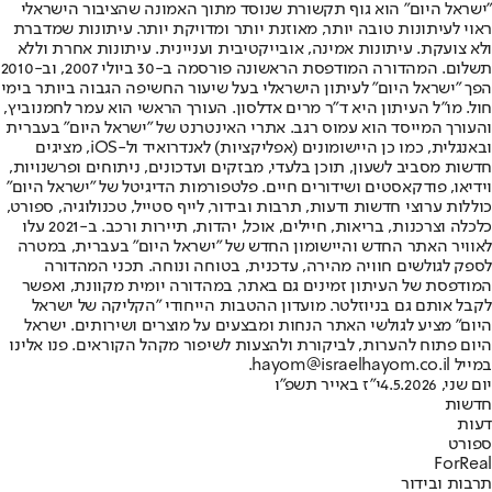
"ישראל היום" הוא גוף תקשורת שנוסד מתוך האמונה שהציבור הישראלי
ראוי לעיתונות טובה יותר, מאוזנת יותר ומדויקת יותר. עיתונות שמדברת
ולא צועקת. עיתונות אמינה, אובייקטיבית ועניינית. עיתונות אחרת וללא
תשלום. המהדורה המודפסת הראשונה פורסמה ב-30 ביולי 2007, וב-2010
הפך "ישראל היום" לעיתון הישראלי בעל שיעור החשיפה הגבוה ביותר בימי
חול. מו"ל העיתון היא ד"ר מרים אדלסון. העורך הראשי הוא עמר לחמנוביץ,
והעורך המייסד הוא עמוס רגב. אתרי האינטרנט של "ישראל היום" בעברית
ובאנגלית, כמו כן היישומונים (אפליקציות) לאנדרואיד ול-iOS, מציגים
חדשות מסביב לשעון, תוכן בלעדי, מבזקים ועדכונים, ניתוחים ופרשנויות,
וידיאו, פודקאסטים ושידורים חיים. פלטפורמות הדיגיטל של "ישראל היום"
כוללות ערוצי חדשות ודעות, תרבות ובידור, לייף סטייל, טכנולוגיה, ספורט,
כלכלה וצרכנות, בריאות, חיילים, אוכל, יהדות, תיירות ורכב. ב-2021 עלו
לאוויר האתר החדש והיישומון החדש של "ישראל היום" בעברית, במטרה
לספק לגולשים חוויה מהירה, עדכנית, בטוחה ונוחה. תכני המהדורה
המודפסת של העיתון זמינים גם באתר, במהדורה יומית מקוונת, ואפשר
לקבל אותם גם בניוזלטר. מועדון ההטבות הייחודי "הקליקה של ישראל
היום" מציע לגולשי האתר הנחות ומבצעים על מוצרים ושירותים. ישראל
היום פתוח להערות, לביקורת ולהצעות לשיפור מקהל הקוראים. פנו אלינו
במייל hayom@israelhayom.co.il.
יום שני, 4.5.2026
י"ז באייר תשפ"ו
חדשות
דעות
ספורט
ForReal
תרבות ובידור