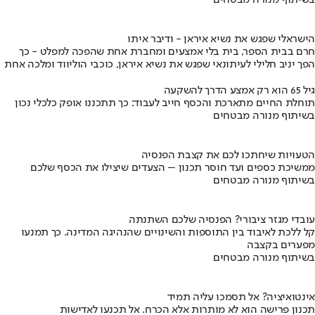
הישראלי שפגש את נשיא איראן - ודיבר איתו
חרם בבית הספר, בית בלי אמצעים ומחברת אחת שהפכה למפלט - כך
הפך יניב חלילי לעיתונאי שפגש את נשיא איראן, כוכבי הוליווד ומלכה אחת
גיל 65 הוא רק אמצע הדרך להשקעה
תוחלת החיים מתארכת והכסף חייב לעבוד: כך תתכננו אופק כלכלי נכון
בשיתוף מנורה מבטחים
הטעויות שיחתכו לכם את קצבת הפנסיה
ממשיכת כספים ועד חוסר תכנון – הצעדים שיצילו את הכסף שלכם
בשיתוף מנורה מבטחים
עובדי מגזר ציבורי? הפנסיה שלכם השתנתה
קל ללכת לאיבוד בין התוספות והשינויים שהנהיגה המדינה. כך תמנעו
מפערים בקצבה
בשיתוף מנורה מבטחים
אינטואיציה? אל תסמכו עליה תמיד
תכנון פרישה הוא לא מותרות אלא הכרח. אל תכנעו לאדישות