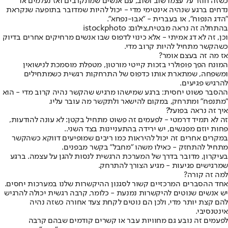
כשזה חוזר על עצמו שוב ושוב, עם אנשים שמתקרבים ואז נעלמים או
נדחים ברגע שנהיה אינטימי מדי - יכול להיות שמדובר בתופעה שנקראת
"הדג הנפוח", או בעברית - "אבו-נפחא".
בהתחלה זה נראה מבטיח,צילום: istockphoto
וכן, זה לא דג אמיתי - אלא כינוי לדפוס שבו אנשים מרחיקים אחרים בדיוק
כשהקשר מתחיל להיות קרוב מדי.
אז מה זה בעצם אומר?
המונח הפך פופולרי בזכות קייטי מורטון, מטפלת מוסמכת לנישואין
ומשפחה, שמתארת אותו כדפוס של התרחקות רגשית כשמתחילים
להרגיש פגיעים.
ההסבר פשוט יחסית: ברגע שמישהו מרגיש שהקשר נהיה קרוב מדי - הוא
"מתנפח" ומתרחק, במקום להישאר ולתקשר מה עובר עליו.
איך זה נראה בפועל?
זה לא תמיד דרמטי - לפעמים זה פשוט מתחיל בקטן: לא עונה להודעות,
פחות יוזם מפגשים, יש ירידה בהתעניינות בצד השני..
במקרים אחרים זה יכול להיראות כמו ריבים שמופיעים דווקא כשהקשר
מתחיל להתחזק - כאילו משהו "מחבל" בקשר מבפנים.
בעיקרון, מדובר בדרך של המערכת הרגשית לנסות להגן על עצמה. ברגע
שמרגישים פגיעות - מגיע הצורך להתרחק.
למה זה קורה?
אחד ההסברים המרכזיים קשור לסגנון ההיקשרות שלנו במערכות יחסים.
יש אנשים שנוטים להיקשרות נמנעת - כלומר, קרבה רגשית יכולה להרגיש
להם קצת יותר מדי, ולכן הם נוטים לקחת צעד אחורה כשזה נהיה
אינטנסיבי.
לפעמים זה נובע גם מחוויות עבר או קשרים קודמים שבהם קרבה