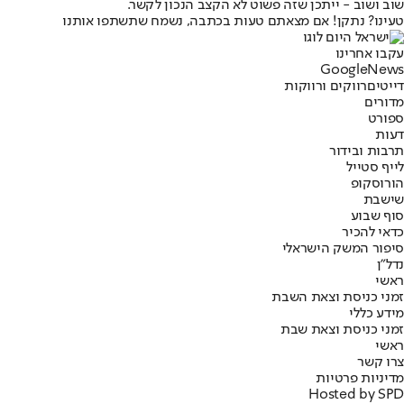
שוב ושוב - ייתכן שזה פשוט לא הקצב הנכון לקשר.
טעינו? נתקן! אם מצאתם טעות בכתבה, נשמח שתשתפו אותנו
עקבו אחרינו
G
o
o
g
l
e
News
דייטים
רווקים ורווקות
מדורים
ספורט
דעות
תרבות ובידור
לייף סטייל
הורוסקופ
שישבת
סוף שבוע
כדאי להכיר
סיפור המשק הישראלי
נדל"ן
ראשי
זמני כניסת וצאת השבת
מידע כללי
זמני כניסת וצאת שבת
ראשי
צרו קשר
מדיניות פרטיות
Hosted by SPD