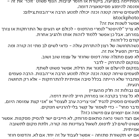
הסתיימה בפגיעה, ביקורת או חוסר יציבות. הגוף פשוט "זוכר" את זה -
ומנסה להימנע מסיטואציה דומה.
לפעמים שיחה קטנה וכנה יכולה למנוע הרבה אי־הבנות,צילום:
istockphoto
אפשר לשנות את זה?
לא צריך "להיפטר" לגמרי מהדפוס - לכולם יש רגעים של התרחקות או צורך
במרחב. אבל כן אפשר ללמוד לזהות אותו ולהגיב אחרת.
קודם כל לזהות
כשהתחושה של רצון להתרחק עולה - כדאי לשים לב מתי זה קורה ומה
בדיוק הפעיל את זה.
לא פעם מתגלה שזה דפוס שחוזר על עצמו שוב ושוב.
במקום להתרחק - לדבר
במקום להיעלם או לסגור את הדלת, אפשר פשוט לשתף.
לפעמים שיחה קטנה וכנה יכולה למנוע הרבה אי־הבנות. הרבה פעמים
מתברר שלא הייתה בכלל סיבה אמיתית להתרחקות - אלא רק תחושה
רגעית.
גם גבולות זה חלק מהעניין
לא כל צורך בקרבה או במרחק חייב להיות דרמה.
לפעמים מספיק להגיד "אני צריכה ערב לעצמי" או "אני קצת עמוסה היום,
נדבר מחר" - כדי לשמור על קשר בלי להרגיש חנוקים.
ומה אם יוצאים עם מישהו כזה?
אם הצד השני נראה פתאום מרוחק, לא חייבים ישר להסיק מסקנות. אפשר
פשוט לשים לב לדפוס, לשאול בעדינות מה קורה, ולתת מקום לתשובה
אמיתית.
אם יש תקשורת פתוחה - אפשר לעבוד על זה יחד. אם לא, והדפוס חוזר