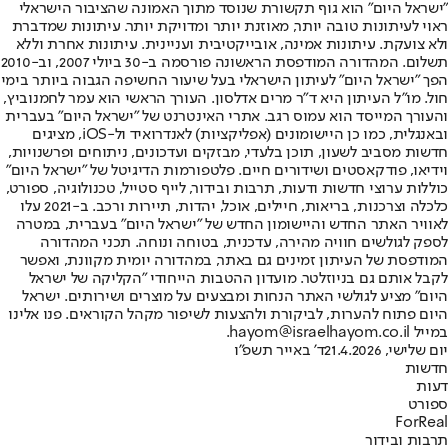
"ישראל היום" הוא גוף תקשורת שנוסד מתוך האמונה שהציבור הישראלי
ראוי לעיתונות טובה יותר, מאוזנת יותר ומדויקת יותר. עיתונות שמדברת
ולא צועקת. עיתונות אמינה, אובייקטיבית ועניינית. עיתונות אחרת וללא
תשלום. המהדורה המודפסת הראשונה פורסמה ב-30 ביולי 2007, וב-2010
הפך "ישראל היום" לעיתון הישראלי בעל שיעור החשיפה הגבוה ביותר בימי
חול. מו"ל העיתון היא ד"ר מרים אדלסון. העורך הראשי הוא עמר לחמנוביץ,
והעורך המייסד הוא עמוס רגב. אתרי האינטרנט של "ישראל היום" בעברית
ובאנגלית, כמו כן היישומונים (אפליקציות) לאנדרואיד ול-iOS, מציגים
חדשות מסביב לשעון, תוכן בלעדי, מבזקים ועדכונים, ניתוחים ופרשנויות,
וידיאו, פודקאסטים ושידורים חיים. פלטפורמות הדיגיטל של "ישראל היום"
כוללות ערוצי חדשות ודעות, תרבות ובידור, לייף סטייל, טכנולוגיה, ספורט,
כלכלה וצרכנות, בריאות, חיילים, אוכל, יהדות, תיירות ורכב. ב-2021 עלו
לאוויר האתר החדש והיישומון החדש של "ישראל היום" בעברית, במטרה
לספק לגולשים חוויה מהירה, עדכנית, בטוחה ונוחה. תכני המהדורה
המודפסת של העיתון זמינים גם באתר, במהדורה יומית מקוונת, ואפשר
לקבל אותם גם בניוזלטר. מועדון ההטבות הייחודי "הקליקה של ישראל
היום" מציע לגולשי האתר הנחות ומבצעים על מוצרים ושירותים. ישראל
היום פתוח להערות, לביקורת ולהצעות לשיפור מקהל הקוראים. פנו אלינו
במייל hayom@israelhayom.co.il.
יום שלישי, 21.4.2026
ד' באייר תשפ"ו
חדשות
דעות
ספורט
ForReal
תרבות ובידור