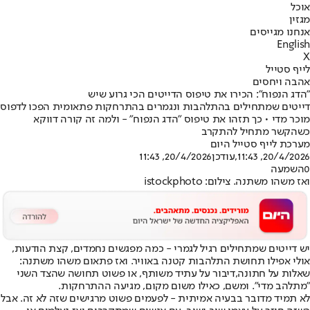
אוכל
מגזין
אנחנו מגייסים
English
X
לייף סטייל
אהבה ויחסים
"הדג הנפוח": הכירו את טיפוס הדייטים הכי גרוע שיש
דייטים שמתחילים בהתלהבות ונגמרים בהתרחקות פתאומית הפכו לדפוס
מוכר מדי • כך תזהו את טיפוס "הדג הנפוח" - ולמה זה קורה דווקא
כשהקשר מתחיל להתקרב
מערכת לייף סטייל היום
20/4/2026, 11:43
,עודכן
20/4/2026, 11:43
0
השמעה
ואז משהו משתנה. צילום: istockphoto
יש דייטים שמתחילים רגיל לגמרי - כמה מפגשים נחמדים, קצת הודעות,
אולי אפילו תחושת התלהבות קטנה באוויר. ואז פתאום משהו משתנה:
שאלות על חתונה,
דיבור על עתיד משותף
, או פשוט תחושה שהצד השני
"מתלהב מדי". ומשם, כאילו משום מקום, מגיעה ההתרחקות.
לא תמיד מדובר בבעיה אמיתית - לפעמים פשוט מרגישים שזה לא זה. אבל