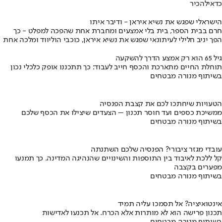
כדאי
להכיר
הישראלי שפגש את נשיא איראן - ודיבר איתו
חרם בבית הספר, בית בלי אמצעים ומחברת אחת שהפכה למפלט - כך
הפך יניב חלילי לעיתונאי שפגש את נשיא איראן, כוכבי הוליווד ומלכה אחת
גיל 65 הוא רק אמצע הדרך להשקעה
תוחלת החיים מתארכת והכסף חייב לעבוד: כך תתכננו אופק כלכלי נכון
בשיתוף מנורה מבטחים
הטעויות שיחתכו לכם את קצבת הפנסיה
ממשיכת כספים ועד חוסר תכנון – הצעדים שיצילו את הכסף שלכם
בשיתוף מנורה מבטחים
עובדי מגזר ציבורי? הפנסיה שלכם השתנתה
קל ללכת לאיבוד בין התוספות והשינויים שהנהיגה המדינה. כך תמנעו
מפערים בקצבה
בשיתוף מנורה מבטחים
אינטואיציה? אל תסמכו עליה תמיד
תכנון פרישה הוא לא מותרות אלא הכרח. אל תכנעו לאדישות
בשיתוף מנורה מבטחים