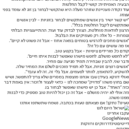
הבעיה האמיתית: קושי לקבל החלטות
עוד נקודה מעניינת שזוהר מעלה היא שהקושי לבחור בן זוג לא עומד בפני
עצמו.
"יש קשר ישיר בין אנשים שמתקשים לבחור בזוגיות - לבין אנשים
שמתקשים לקבל החלטות בכלל".
הרצון לוודאות מוחלטת, הצורך לבדוק עוד ועוד, ההתייעצויות הבלתי
נגמרות - כל אלה רק מעמיקים את הבלבול.
"אנשים מחכים להרגיש בטוחים במאה אחוז - אבל זה פשוט לא קיים".
אז מה עושים עם כל זה?
קודם כל, מורידים ציפיות - אבל בקטע טוב.
"לא לחפש מושלם. לחפש מישהו שאפשר לבנות איתו חיים".
ודבר שני, להבין שבחירה תמיד מגיעה עם מחיר.
"אנשים רוצים זוגיות, אבל לא תמיד מוכנים לשלם את המחיר שלה.
להשקיע, להתאמץ, לוותר לפעמים. אבל בלי זה, זה לא עובד".
ואולי דווקא בעידן שבו אנחנו מוצפות במסרים שלא צריך להתפשר, ושיש
שם בחוץ משהו "מדויק" שמחכה לנו - כדאי לעצור ולזכור: אין באמת דבר
כזה "האחד". אבל כן יש מישהו שאפשר לבחור בו.
וזה אולי לא יהיה מושלם - אבל זה כן יכול להיות טוב מספיק כדי לבנות
ממנו משהו.
טעינו? נתקן! אם מצאתם טעות בכתבה, נשמח שתשתפו אותנו
עקבו אחרינו
G
o
o
g
l
e
News
דייטים
טינדר
רווקים ורווקות
מדורים