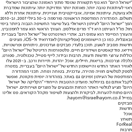
"ישראל היום" הוא גוף תקשורת שנוסד מתוך האמונה שהציבור הישראלי
ראוי לעיתונות טובה יותר, מאוזנת יותר ומדויקת יותר. עיתונות שמדברת
ולא צועקת. עיתונות אמינה, אובייקטיבית ועניינית. עיתונות אחרת וללא
תשלום. המהדורה המודפסת הראשונה פורסמה ב-30 ביולי 2007, וב-2010
הפך "ישראל היום" לעיתון הישראלי בעל שיעור החשיפה הגבוה ביותר בימי
חול. מו"ל העיתון היא ד"ר מרים אדלסון. העורך הראשי הוא עמר לחמנוביץ,
והעורך המייסד הוא עמוס רגב. אתרי האינטרנט של "ישראל היום" בעברית
ובאנגלית, כמו כן היישומונים (אפליקציות) לאנדרואיד ול-iOS, מציגים
חדשות מסביב לשעון, תוכן בלעדי, מבזקים ועדכונים, ניתוחים ופרשנויות,
וידיאו, פודקאסטים ושידורים חיים. פלטפורמות הדיגיטל של "ישראל היום"
כוללות ערוצי חדשות ודעות, תרבות ובידור, לייף סטייל, טכנולוגיה, ספורט,
כלכלה וצרכנות, בריאות, חיילים, אוכל, יהדות, תיירות ורכב. ב-2021 עלו
לאוויר האתר החדש והיישומון החדש של "ישראל היום" בעברית, במטרה
לספק לגולשים חוויה מהירה, עדכנית, בטוחה ונוחה. תכני המהדורה
המודפסת של העיתון זמינים גם באתר, במהדורה יומית מקוונת, ואפשר
לקבל אותם גם בניוזלטר. מועדון ההטבות הייחודי "הקליקה של ישראל
היום" מציע לגולשי האתר הנחות ומבצעים על מוצרים ושירותים. ישראל
היום פתוח להערות, לביקורת ולהצעות לשיפור מקהל הקוראים. פנו אלינו
במייל hayom@israelhayom.co.il.
מבזקים
חדשות
אוכל
תשחץ
ForReal
תרבות