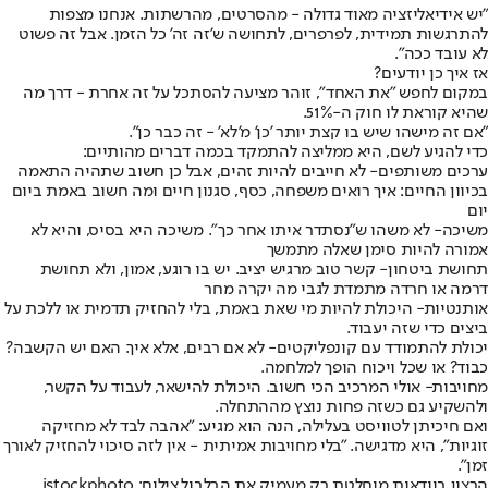
"יש אידיאליזציה מאוד גדולה - מהסרטים, מהרשתות. אנחנו מצפות
להתרגשות תמידית, לפרפרים, לתחושה ש'זה זה' כל הזמן. אבל זה פשוט
לא עובד ככה".
אז איך כן יודעים?
במקום לחפש "את האחד", זוהר מציעה להסתכל על זה אחרת - דרך מה
שהיא קוראת לו חוק ה-51%.
"אם זה מישהו שיש בו קצת יותר 'כן' מ'לא' - זה כבר כן".
כדי להגיע לשם, היא ממליצה להתמקד בכמה דברים מהותיים:
ערכים משותפים
- לא חייבים להיות זהים, אבל כן חשוב שתהיה התאמה
בכיוון החיים: איך רואים משפחה, כסף, סגנון חיים ומה חשוב באמת ביום
יום
משיכה
- לא משהו ש"נסתדר איתו אחר כך". משיכה היא בסיס, והיא לא
אמורה להיות סימן שאלה מתמשך
תחושת ביטחון
- קשר טוב מרגיש יציב. יש בו רוגע, אמון, ולא תחושת
דרמה או חרדה מתמדת לגבי מה יקרה מחר
אותנטיות
- היכולת להיות מי שאת באמת, בלי להחזיק תדמית או ללכת על
ביצים כדי שזה יעבוד.
יכולת להתמודד עם קונפליקטים
- לא אם רבים, אלא איך. האם יש הקשבה?
כבוד? או שכל ויכוח הופך למלחמה.
מחויבות
- אולי המרכיב הכי חשוב. היכולת להישאר, לעבוד על הקשר,
ולהשקיע גם כשזה פחות נוצץ מההתחלה.
ואם חיכיתן לטוויסט בעלילה, הנה הוא מגיע: "אהבה לבד לא מחזיקה
זוגיות", היא מדגישה. "בלי מחויבות אמיתית - אין לזה סיכוי להחזיק לאורך
זמן".
הרצון בוודאות מוחלטת רק מעמיק את הבלבול,צילום: istockphoto