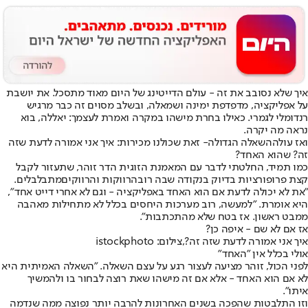
איך שלא נסובב את זה - עולם הדייטינג של היום מאוד מתסכל. את יושבת
על אפליקציה, מדפדפת ימינה ושמאלה, ובשלב מסוים זה כבר מרגיש
רנדומלי לגמרי. כאילו בחרת מישהו במקרה ואמרת לעצמך: יאללה, בוא
נראה מה יקרה.
ואז עולה
השאלה הגדולה
- זאת שכולנו מכירות: איך אני אמורה לדעת שזה
זה? שהוא האחד?
כמו תמיד, החלטתי לדבר עם המאמנת הזוגית הדר זוהר, שתעזור לקבל
קצת פרופורציות בדיוק בנקודה שבה רוב
הרווקות והרווקים
מתבלבלים.
"את לא יכולה לדעת אם הוא האחד באפליקציה - וגם לא אחרי דייט אחד",
היא אומרת. "למעשה, רוב מערכות היחסים בכלל לא מתחילות מאהבה
ממבט ראשון. אז בטח שלא מהתכתבות".
אז אם לא שם - איפה כן?
איך אני אמורה לדעת שזה זה?,צילום: istockphoto
אולי בכלל אין "האחד"
לפני הכול, זוהר מציעה לעצור רגע על עצם השאלה. "השאלה האמיתית היא
לא אם הוא האחד - אלא אם זה מישהו שאת רוצה לבחור בו ולהמשיך
איתו".
וזו התלבטות שהפכה בשנים האחרונות להרבה יותר נפוצה ממה שנדמה