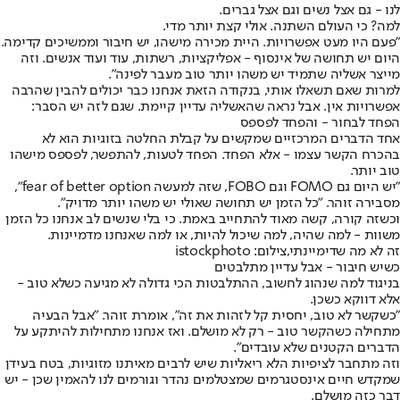
לנו - גם אצל נשים וגם אצל גברים.
למה? כי העולם השתנה. אולי קצת יותר מדי.
"פעם היו מעט אפשרויות. היית מכירה מישהו, יש חיבור וממשיכים קדימה.
היום יש תחושה של אינסוף - אפליקציות, רשתות, עוד ועוד אנשים. וזה
מייצר אשליה שתמיד יש משהו יותר טוב מעבר לפינה".
למרות שאם תשאלו אותי, בנקודה הזאת אנחנו כבר יכולים להבין שהרבה
אפשרויות אין. אבל נראה שהאשליה עדיין קיימת. שגם לזה יש הסבר:
הפחד לבחור - והפחד לפספס
אחד הדברים המרכזיים שמקשים על קבלת החלטה בזוגיות הוא לא
בהכרח הקשר עצמו - אלא הפחד. הפחד לטעות, להתפשר, לפספס מישהו
טוב יותר.
"יש היום גם FOMO וגם FOBO, שזה למעשה fear of better option",
מסבירה זוהר. "כל הזמן יש תחושה שאולי יש משהו יותר מדויק".
וכשזה קורה, קשה מאוד להתחייב באמת. כי בלי שנשים לב אנחנו כל הזמן
משוות - למה שהיה, למה שיכול להיות, או למה שאנחנו מדמיינות.
זה לא מה שדימיינתי,צילום: istockphoto
כשיש חיבור - אבל עדיין מתלבטים
בניגוד למה שנהוג לחשוב, ההתלבטות הכי גדולה לא מגיעה כשלא טוב -
אלא דווקא כשכן.
"כשקשר לא טוב, יחסית קל לזהות את זה", אומרת זוהר. "אבל הבעיה
מתחילה כשהקשר טוב - רק לא מושלם. ואז אנחנו מתחילות להיתקע על
הדברים הקטנים שלא עובדים".
וזה מתחבר לציפיות הלא ריאליות שיש לרבים מאיתנו מזוגיות, בטח בעידן
שמקדש חיים אינסטגרמים שמצטלמים נהדר וגורמים לנו להאמין שכן - יש
דבר כזה מושלם.