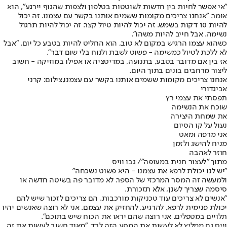
"אי אפשר לחיות בין חדשות לשוטטות בטלפון ולצפות שהגוף יירגע", הוא
אומר. "אנחנו צריכים מקומות ששמים אותנו בקשר עם עצמנו. זה יכול
להיות 10 דקות בשמש. זה יכול להיות טיול קצר. זה יכול להיות תרגול
נשימה. אבל חייב להיות משהו".
כשהוא עצמו הרגיש במקום לא טוב, הוא החליט להיות בטבע כל יום. "אבל
לא ללכת לטיול כמשימה - פשוט לשבת ולנוח בלי שום דבר".
אז בין אם מדובר בטבע, בתנועה, במדיטציה או אפילו במוזיקה - חשוב
ליצור מרחבים בונים בתוך היום.
אנחנו צריכים מקומות ששמים אותנו בקשר עם עצמנו,צילום: קרני
אביגדורי
תפסתי את עצמי רץ
שוכח את הנשימה
את שמחת היצירה
נעול על קו הסיום
אני מרפה ומאט
מניח להישג ולזמן
חוזר לאהבה
מתוך "לעצור חנית במעופה"/ גבו וויס
"יש לנו יכולת לרפא את עצמנו - היא פשוט נשכחה"
ולמעשה זה המסר המרכזי של הספר. לא מדובר פה בשיטה חדשה או
סיסמה שצריך לשנן, אלא תזכורת.
"אנשים לא צריכים עוד טכניקות מורכבות. הם צריכים לזכור שיש להם
יכולת פנימית לרפא, להרגיע, להחזיק את עצמם. אני לא רוצה שאנשים יהיו
תלויים במטפלים. אני רוצה שהם יראו את הכוח שיש בתוכם".
וייס גם ממליץ לא לעשות את המסע הזה לבד. "מאוד חשוב לעשות את זה