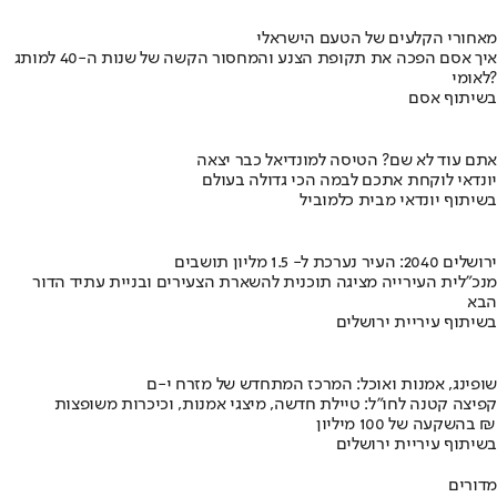
מאחורי הקלעים של הטעם הישראלי
איך אסם הפכה את תקופת הצנע והמחסור הקשה של שנות ה-40 למותג
לאומי?
בשיתוף אסם
אתם עוד לא שם? הטיסה למונדיאל כבר יצאה
יונדאי לוקחת אתכם לבמה הכי גדולה בעולם
בשיתוף יונדאי מבית כלמוביל
ירושלים 2040: העיר נערכת ל- 1.5 מליון תושבים
מנכ"לית העירייה מציגה תוכנית להשארת הצעירים ובניית עתיד הדור
הבא
בשיתוף עיריית ירושלים
שופינג, אמנות ואוכל: המרכז המתחדש של מזרח י-ם
קפיצה קטנה לחו"ל: טיילת חדשה, מיצגי אמנות, וכיכרות משופצות
בהשקעה של 100 מיליון ₪
בשיתוף עיריית ירושלים
מדורים