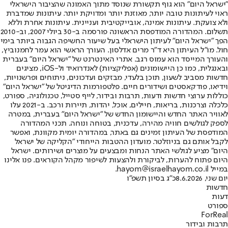
"ישראל היום" הוא גוף תקשורת שנוסד מתוך האמונה שהציבור הישראלי
ראוי לעיתונות טובה יותר, מאוזנת יותר ומדויקת יותר. עיתונות שמדברת
ולא צועקת. עיתונות אמינה, אובייקטיבית ועניינית. עיתונות אחרת וללא
תשלום. המהדורה המודפסת הראשונה פורסמה ב-30 ביולי 2007, וב-2010
הפך "ישראל היום" לעיתון הישראלי בעל שיעור החשיפה הגבוה ביותר בימי
חול. מו"ל העיתון היא ד"ר מרים אדלסון. העורך הראשי הוא עמר לחמנוביץ,
והעורך המייסד הוא עמוס רגב. אתרי האינטרנט של "ישראל היום" בעברית
ובאנגלית, כמו כן היישומונים (אפליקציות) לאנדרואיד ול-iOS, מציגים
חדשות מסביב לשעון, תוכן בלעדי, מבזקים ועדכונים, ניתוחים ופרשנויות,
וידיאו, פודקאסטים ושידורים חיים. פלטפורמות הדיגיטל של "ישראל היום"
כוללות ערוצי חדשות ודעות, תרבות ובידור, לייף סטייל, טכנולוגיה, ספורט,
כלכלה וצרכנות, בריאות, חיילים, אוכל, יהדות, תיירות ורכב. ב-2021 עלו
לאוויר האתר החדש והיישומון החדש של "ישראל היום" בעברית, במטרה
לספק לגולשים חוויה מהירה, עדכנית, בטוחה ונוחה. תכני המהדורה
המודפסת של העיתון זמינים גם באתר, במהדורה יומית מקוונת, ואפשר
לקבל אותם גם בניוזלטר. מועדון ההטבות הייחודי "הקליקה של ישראל
היום" מציע לגולשי האתר הנחות ומבצעים על מוצרים ושירותים. ישראל
היום פתוח להערות, לביקורת ולהצעות לשיפור מקהל הקוראים. פנו אלינו
במייל hayom@israelhayom.co.il.
יום שני, 8.6.2026
כ"ג בסיון תשפ"ו
חדשות
דעות
ספורט
ForReal
תרבות ובידור