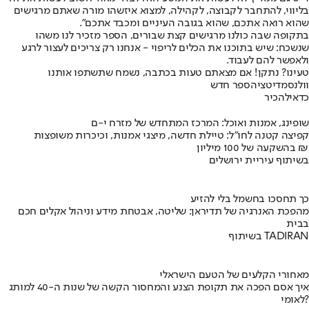
בליווי, להתחבר לקבוצה, לקהילה, למצוא איזשהו מורה שאתם מרגישים
שהוא רואה אתכם, שהוא בגובה העיניים ומכבד אתכם".
בתקופה שבה כולנו מרגישים קצת שבורים, הספר מזכיר לנו משהו
שנשכח: שיש בתוכנו את הכלים לריפוי - אנחנו רק צריכים לעצור לרגע
ולאפשר להם לעבוד.
טעינו? נתקן! אם מצאתם טעות בכתבה, נשמח שתשתפו אותנו
וולנס
מדיטציה
ספר חדש
כדאי
להכיר
שופינג, אמנות ואוכל: המרכז המתחדש של מזרח י-ם
קפיצה קטנה לחו"ל: טיילת חדשה, מיצגי אמנות, וכיכרות משופצות
בהשקעה של 100 מיליון ₪
בשיתוף עיריית ירושלים
כך תחסכו בחשמל בלי להזיע
מהפכת האנרגיה של תדיראן: שליטה, אבטחת מידע וניהול אקלים חכם
בבית
בשיתוף TADIRAN
מאחורי הקלעים של הטעם הישראלי
איך אסם הפכה את תקופת הצנע והמחסור הקשה של שנות ה-40 למותג
לאומי?