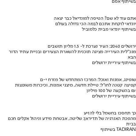
בשיתוף אסם
אתם עוד לא שם? הטיסה למונדיאל כבר יצאה
יונדאי לוקחת אתכם לבמה הכי גדולה בעולם
בשיתוף יונדאי מבית כלמוביל
ירושלים 2040: העיר נערכת ל- 1.5 מליון תושבים
מנכ"לית העירייה מציגה תוכנית להשארת הצעירים ובניית עתיד הדור
הבא
בשיתוף עיריית ירושלים
שופינג, אמנות ואוכל: המרכז המתחדש של מזרח י-ם
קפיצה קטנה לחו"ל: טיילת חדשה, מיצגי אמנות, וכיכרות משופצות
בהשקעה של 100 מיליון ₪
בשיתוף עיריית ירושלים
כך תחסכו בחשמל בלי להזיע
מהפכת האנרגיה של תדיראן: שליטה, אבטחת מידע וניהול אקלים חכם
בבית
בשיתוף TADIRAN