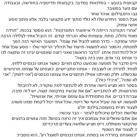
קבוצות בטבע - בסדנאות במדבר, בקבוצות מדיטציה בחורשה, ובעבודה
עם נוער במשבר.
גבו וויס,צילום: אוהד שחר
אבל הספר החדש שלו לא נולד מתוך ידע מקצועי בלבד, אלא מתוך מסע
אישי עמוק.
"אחרי הקורונה הייתה לי איזושהי התפרקות", הוא מספר בכנות. "חרדה
מאוד גדולה, מתח, עוצמות שלא הכרתי קודם. זה הוביל אותי לצלילה הרבה
יותר עמוקה - כדרך ממש להציל את עצמי". המשבר האישי הזה הפך
למפתח, והספר הוא למעשה תיעוד של תהליך הריפוי שלו - מסע שכל אחד
יכול להזדהות איתו. "הדבר הראשון שאני רוצה שאנשים יבינו זה שקשה לנו
כי אנחנו בני אדם. ואין בזה בושה"
וייס מדבר על תופעה שכמעט כולם חווים: כאשר אנחנו נכנסים ללחץ,
לפחד, לחרדה או לעצבות - אנחנו מתביישים. כועסים על עצמנו. מרגישים
שנכשלנו. חלק מאיתנו אפילו תוקפים את עצמנו מבפנים ("אני דפוק", "אני
לא שווה", "אין לי כוח").
בספר הוא מציע גישה אחרת: לא להתנגד למה שקורה, לא להיבהל
מהרגשות, לא להתבייש. "אם את עכשיו בתקופה קשה, יש לזה סיבה.
עברת דברים. את מתמודדת עם עומס אמיתי, את אנושית".
למעשה יש פה שביל אישי של ריפוי, שכל אחד יכול לקחת ממנו משהו.
לעצור חנית במעופה,צילום: יח"צ
שלושת הכלים שיכולים לעזור - כבר עכשיו
אם אתם שואלים את עצמכם איך זה נראה בפועל, ומה עושים ברגעים
שהקושי משתלט, וייס מציע שלושה צעדים מרכזיים:
1. לעצור את השטף
"כשאנחנו בחרדה או במתח, אנחנו נכנסים למעגל רע", הוא מסביר.