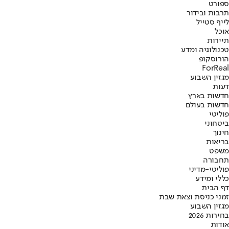
ספורט
תרבות ובידור
לייף סטייל
אוכל
תיירות
טכנולוגיה ומדע
הורוסקופ
ForReal
מגזין השבוע
דעות
חדשות בארץ
חדשות בעולם
פוליטי
ביטחוני
חינוך
בריאות
משפט
תחבורה
פוליטי-מדיני
כללי ומידע
דף הבית
זמני כניסת וצאת שבת
מגזין השבוע
בחירות 2026
אודות