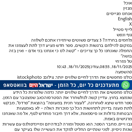
אוכל
מגזין
אנחנו מגייסים
English
X
לייף סטייל
גוף ונפש
נלחמים בחרדה? 3 צעדים פשוטים שיחזירו אתכם לשלווה
במקום להילחם ברגשות הקשים, ספר חדש מציע דרך לתת לעצמנו את
החמלה שאנחנו כל כך צריכים • "קשה לנו כי אנחנו בני אדם - ואין בזה
בושה"
טל מזרחי
18/11/2025, 08:55
,עודכן
18/11/2025, 10:43
0
השמעה
כולנו מחפשים את הדרך לחיים שלווים יותר. צילום: istockphoto
כולנו מחפשים את הדרך לחיים שלווים יותר. נדמה שלמרות כל הידע
שנמצא בחוץ, עדיין קשה לנו
לשחרר את הסטרס
והכאב שמצטבר עם הזמן.
ספר חדש שיצא לאחרונה, "לעצור חנית במעופה" בהוצאת "פרדס", מבקש
לתת מענה בדיוק לתחושות הכל כך מוכרות האלה - לא באמצעות
הבטחות גדולות או סיסמאות, אלא דרך חיבור מחודש לגוף, אל מה שאנחנו
מרגישים באמת.
גבו וייס, מחבר הספר, הוא מטפל ומורה לבודהיזם ומיינדפולנס עם עשרות
שנות ניסיון. לפני שנתיים החליט למקד את העשייה שלו בעיקר עם