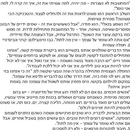
"המחשבות לא נעצרות - מה יהיה, למה עשיתי את זה, איך זה קרה לי, למה
אני נופל".
השלב הראשון הוא פשוט לראות את זה ולהחליט לעצור. והטכניקה הכי
פשוטה? ספירת נשימות.
"זה נשמע בנאלי", הוא מודה, "אבל כשעושים את זה - שמים ידיים על הבטן
וסופרים שאיפה, נשיפה, אחד - כל המחשבות מתחילות לרדת. זה ממש
כמו ברקס, עוצר את השטף". התרגול עתיק, אבל העוצמה שלו מיידית.
"אם אתה לא שומר על עצמך - אין מה לתת", גבו וויס,צילום: קרני אביגדורי
2. חמלה עצמית
אחד הדברים שמלווים אותנו בקשיים הוא ביקורת עצמית קשה. "אנחנו
מתחילים להתנגד לקושי, לכעוס על עצמנו, או לשקוע ברחמים עצמיים",
אומר וייס. "יש הרבה מאוד בושה ואשמה - איך אני נופל, איך אני לא יכול
יותר להיות אבא טוב לילדים, איך אני לא יכול ללכת לעבודה".
החמלה העצמית מתחילה בהכרה שזה טבעי שקשה לנו. "זה כי אנחנו בני
אדם, ויש לנו מוח כזה. זאת הדרך שלנו גם להבריא ולרפא את עצמנו".
במקום להילחם בקושי, וויס מזמין אותנו לשאול את עצמנו: מה באמת
ייטיב איתנו?
"אנשים חכמים. גם אם הם לא למדו רגע אחד של מדיטציה - יש בהם
חוכמה פנימית. כשאנחנו עוצרים ושואלים בכנות מה מייטיב איתי עכשיו,
עולים דברים מאוד ברורים: רגע מנוחה, הליכה קצרה, ים, כוס תה, או פשוט
להפסיק להיות זמינים לכולם".
אחת הבעיות, לדבריו, היא שרבים מרגישים אשמה כשהם נותנים לעצמם
הפסקה. "אנשים רוצים להיות טובים. הם עושים המון בשביל אחרים. אבל
אם אתה לא שומר על עצמך - אין מה לתת".
3. חיבור למקורות מרפאים - ולא רק למסכים