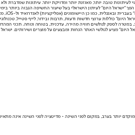
לעיתונות טובה יותר, מאוזנת יותר ומדויקת יותר. עיתונות שמדברת ולא צ
שלום. המהדורה המודפסת הראשונה פורסמה ב-30 ביולי 2007, וב-2010 הפך "ישראל היום" לעיתון הישראלי בעל שי
לחמנוביץ,
ל היום" כוללות ערוצי חדשות ודעות, תרבות ובידור, לייף סטייל, טכנולוגיה
ברית, במטרה לספק לגולשים חוויה מהירה, עדכנית, בטוחה ונוחה. תכני המה
ל היום" מציע לגולשי האתר הנחות ומבצעים על מוצרים ושירותים. ישראל 
וקדם יותר בערב, במקום לפני השינה • מדיטציה לפני השינה אינה מתאימ