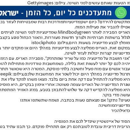
זו הטעות שאתם עושים לפני השינה. צילום: Gettyimages
מתקשים להירדם? כיום ישנן
מדיטציות
מודרכות רבות שמבטיחות לעזור בכך.
אפילו להגביר את פעילות המוח.
האריס הסבירה לאתר Mindbodygreen שמד
לגלול ברשתות חברתיות ולצרוך חדשות מעוררות, והאור הכחול פוגע בקצב 
מומלץ לבצע מדיטציה בשעות היום,צילום: istockphoto
במקום זאת, האריס ממליצה לבצע מדיטציות במהלך היום או מוקדם יותר ב
מדיטציות קצרות יכולות לעזור לשינה.
"אני חושבת על מדיטציה כמו על שריר שמתחזק", מסבירה האריס. עם הזמן,
יהיה לכם קל יותר לעשות זאת בלילה, כשמחשבות טורדניות מתחילות להופ
עבור אנשים עם מוח פעיל וחשיבה בלתי פוסקת, המטרה היא שכאשר תתחזק
תרגול מדיטציה במהלך היום יכול לשפר את המחשבות שלכם,צילום: karlyukav / freepik
היא ממליצה להתחיל עם דקה אחת ביום בלבד. מצאו משהו למקד עליו את 
שגרת המדיטציה של האריס עצמה פשוטה: אחרי אימון בבקרים, היא מוסיפ
היא ממליצה להקדיש דקה עד שלוש להתבונן בטבע, במזג האוויר המתפתח
עושה מדי בוקר.
טעינו? נתקן! אם מצאתם טעות בכתבה, נשמח שתשתפו אותנו
מדיטציה
מוח
שינה
כדאי
להכיר
הסוד של איינשטיין שיגדיל לכם את הפנסיה
הריבית דריבית עובדת לטובתכם רק אם תתחילו מוקדם. כך תבנו עתיד בט