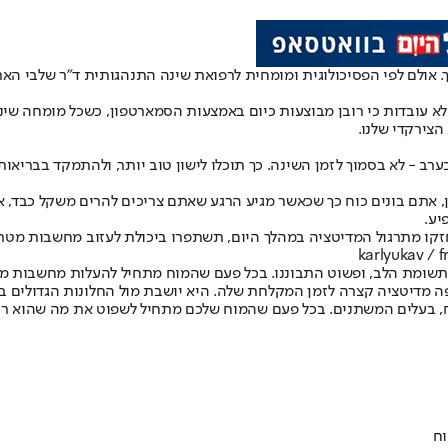
 אולם לפי הפסיכולוגית ומומחית לרפואת שינה התנהגותית ד"ר שלבי האר
יטציות לפני השינה לעיתים לא עובדות כי רובן מבוצעות כיום באמצעות הסמארטפון, כש
הצירקדי שלנו.
ערב - לא בסמוך לזמן השינה. כך תוכלו לישון טוב יותר, ולהתמקד בברי
 אתם בונים כוח כך שכאשר מגיע הרגע שאתם צריכים להרים משקל כבד, אתם
יע.
ו מתרגול המדיטציה במהלך היום, תשתפרו ביכולת לעזוב מחשבות מטריד
תשומת הלב, ופשוט התבוננו. בכל פעם שהמוח מתחיל להעלות מחשבות מסי
ה מדיטציה קצרה לזמן המקלחת שלה. היא יושבת מול החלונות הגדולים 
, בעלים המשתנים. בכל פעם שהמוח שלכם מתחיל לשפוט את מה שהוא רוא
וח