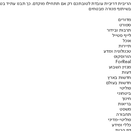
הריבית דריבית עובדת לטובתכם רק אם תתחילו מוקדם. כך תבנו עתיד בט
בשיתוף מנורה מבטחים
מדורים
ספורט
תרבות ובידור
לייף סטייל
אוכל
תיירות
טכנולוגיה ומדע
הורוסקופ
ForReal
מגזין השבוע
דעות
חדשות בארץ
חדשות בעולם
פוליטי
ביטחוני
חינוך
בריאות
משפט
תחבורה
פוליטי-מדיני
כללי ומידע
דף הבית