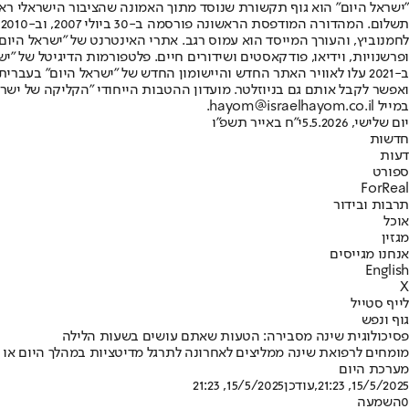
"ישראל היום" הוא גוף תקשורת שנוסד מתוך האמונה שהציבור הישראלי ראוי 
ת
ופרשנויות, וידיאו, פודקאסטים ושידורים חיים. פלטפורמות הדיגיטל של "ישרא
ב-2021 עלו לאוויר האתר החדש והיישומון החדש של "ישראל היום" בע
ואפשר לקבל אותם גם בניוזלטר. מועדון ההטבות הייחודי "הקליקה של ישרא
במייל hayom@israelhayom.co.il.
יום שלישי, 5.5.2026
י"ח באייר תשפ"ו
חדשות
דעות
ספורט
ForReal
תרבות ובידור
אוכל
מגזין
אנחנו מגייסים
English
X
לייף סטייל
גוף ונפש
פסיכולוגית שינה מסבירה: הטעות שאתם עושים בשעות הלילה
מומחים לרפואת שינה ממליצים לאחרונה לתרגל מדיטציות במהלך היום או מ
מערכת היום
15/5/2025, 21:23
,עודכן
15/5/2025, 21:23
0
השמעה