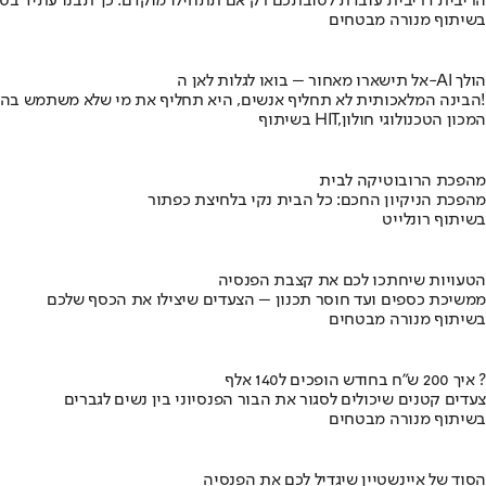
הריבית דריבית עובדת לטובתכם רק אם תתחילו מוקדם. כך תבנו עתיד בט
בשיתוף מנורה מבטחים
אל תישארו מאחור – בואו לגלות לאן ה-AI הולך
הבינה המלאכותית לא תחליף אנשים, היא תחליף את מי שלא משתמש בה!
בשיתוף HIT,המכון הטכנולוגי חולון
מהפכת הרובוטיקה לבית
מהפכת הניקיון החכם: כל הבית נקי בלחיצת כפתור
בשיתוף רונלייט
הטעויות שיחתכו לכם את קצבת הפנסיה
ממשיכת כספים ועד חוסר תכנון – הצעדים שיצילו את הכסף שלכם
בשיתוף מנורה מבטחים
איך 200 ש"ח בחודש הופכים ל140 אלף ?
צעדים קטנים שיכולים לסגור את הבור הפנסיוני בין נשים לגברים
בשיתוף מנורה מבטחים
הסוד של איינשטיין שיגדיל לכם את הפנסיה