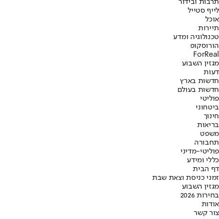
תרבות ובידור
לייף סטייל
אוכל
תיירות
טכנולוגיה ומדע
הורוסקופ
ForReal
מגזין השבוע
דעות
חדשות בארץ
חדשות בעולם
פוליטי
ביטחוני
חינוך
בריאות
משפט
תחבורה
פוליטי-מדיני
כללי ומידע
דף הבית
זמני כניסת וצאת שבת
מגזין השבוע
בחירות 2026
אודות
צור קשר