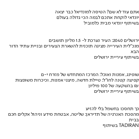
אתם עוד לא שם? הטיסה למונדיאל כבר יצאה
יונדאי לוקחת אתכם לבמה הכי גדולה בעולם
בשיתוף יונדאי מבית כלמוביל
ירושלים 2040: העיר נערכת ל- 1.5 מליון תושבים
מנכ"לית העירייה מציגה תוכנית להשארת הצעירים ובניית עתיד הדור
הבא
בשיתוף עיריית ירושלים
שופינג, אמנות ואוכל: המרכז המתחדש של מזרח י-ם
קפיצה קטנה לחו"ל: טיילת חדשה, מיצגי אמנות, וכיכרות משופצות
בהשקעה של 100 מיליון ₪
בשיתוף עיריית ירושלים
כך תחסכו בחשמל בלי להזיע
מהפכת האנרגיה של תדיראן: שליטה, אבטחת מידע וניהול אקלים חכם
בבית
בשיתוף TADIRAN