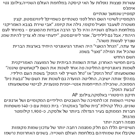
עשרות פצצות נופלות על האי קיסקה במלחמת העולם השנייה,צילום: גטי
אימג'ס
קמפיין שנמשך שנתיים
הקמפיין לשינוי השם החל לפני כשנתיים כשמייקל ליווינגסטון, קצין
משטרה לשעבר ופעיל מקומי, גילה את קיומו. "אבי שירת בצבא האמריקני
במלחמת העולם השנייה והיו כל כך הרבה אבדות מהנאצים - במיוחד לעם
היהודי, אבל גם לילידים", אמר ליווינגסטון, "ידעתי שזה לא צריך להיות שמו,
שצריך לעשות משהו".
עד עתה, "הנחל הנאצי" היה האתר הגיאוגרפי היחיד בארצות הברית
שהכיל את המילה "נאצי" בשמו.
השם החדש
ביום חמישי האחרון, ועדת השמות הביתית של המועצה האמריקנית
לשמות גיאוגרפיים החליטה פה אחד לשנות את השם ל"קאחשים שיגנה"
שמשמעותו "נחל הזפק" או "נחל השייך לאי הזפק" בשפת העם הילידי.
במהלך אותה ישיבה, החליטה הוועדה גם לשנות את השם של "גבעת ניפ"
הסמוכה, שהכילה התייחסות אנטי-יפנית פוגענית, לביטוי שמשמעותו
"גבעת הזפק".
תיקון היסטורי באלסקה,צילום: AP
שינויי השמות זכו לתמיכה של השבטים הילידיים המקומיים ושל ארגונים
שונים, כולל קהילת "בית שלום" באנקורג'- בית כנסת עם כ-140 משפחות
חברות הממוקם בעיר הגדולה ביותר של אלסקה, כ-1,900 קילומטר
מהנחל.
מגמה רחבה יותר
השינויים הללו הם חלק ממגמה רחבה יותר של עדכון שמות מקומות
שקיבלו את שמותיהם במלחמת העולם השנייה. בשנים האחרונות נרשמו