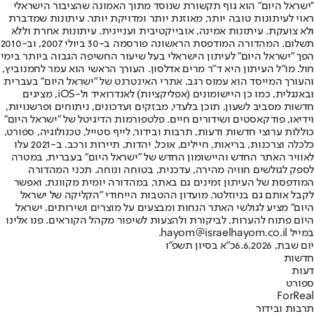
"ישראל היום" הוא גוף תקשורת שנוסד מתוך האמונה שהציבור הישראלי
ראוי לעיתונות טובה יותר, מאוזנת יותר ומדויקת יותר. עיתונות שמדברת
ולא צועקת. עיתונות אמינה, אובייקטיבית ועניינית. עיתונות אחרת וללא
תשלום. המהדורה המודפסת הראשונה פורסמה ב-30 ביולי 2007, וב-2010
הפך "ישראל היום" לעיתון הישראלי בעל שיעור החשיפה הגבוה ביותר בימי
חול. מו"ל העיתון היא ד"ר מרים אדלסון. העורך הראשי הוא עמר לחמנוביץ,
והעורך המייסד הוא עמוס רגב. אתרי האינטרנט של "ישראל היום" בעברית
ובאנגלית, כמו כן היישומונים (אפליקציות) לאנדרואיד ול-iOS, מציגים
חדשות מסביב לשעון, תוכן בלעדי, מבזקים ועדכונים, ניתוחים ופרשנויות,
וידיאו, פודקאסטים ושידורים חיים. פלטפורמות הדיגיטל של "ישראל היום"
כוללות ערוצי חדשות ודעות, תרבות ובידור, לייף סטייל, טכנולוגיה, ספורט,
כלכלה וצרכנות, בריאות, חיילים, אוכל, יהדות, תיירות ורכב. ב-2021 עלו
לאוויר האתר החדש והיישומון החדש של "ישראל היום" בעברית, במטרה
לספק לגולשים חוויה מהירה, עדכנית, בטוחה ונוחה. תכני המהדורה
המודפסת של העיתון זמינים גם באתר, במהדורה יומית מקוונת, ואפשר
לקבל אותם גם בניוזלטר. מועדון ההטבות הייחודי "הקליקה של ישראל
היום" מציע לגולשי האתר הנחות ומבצעים על מוצרים ושירותים. ישראל
היום פתוח להערות, לביקורת ולהצעות לשיפור מקהל הקוראים. פנו אלינו
במייל hayom@israelhayom.co.il.
יום שבת, 6.6.2026
כ"א בסיון תשפ"ו
חדשות
דעות
ספורט
ForReal
תרבות ובידור