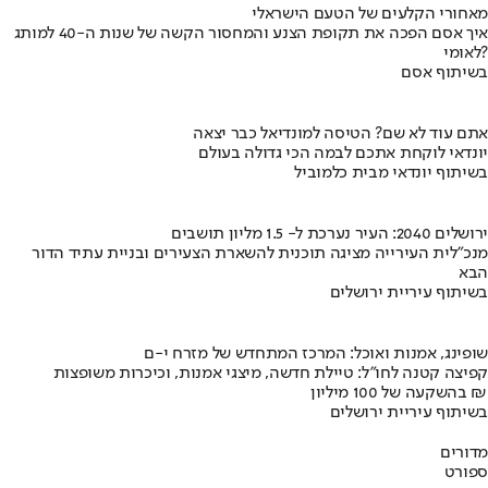
מאחורי הקלעים של הטעם הישראלי
איך אסם הפכה את תקופת הצנע והמחסור הקשה של שנות ה-40 למותג
לאומי?
בשיתוף אסם
אתם עוד לא שם? הטיסה למונדיאל כבר יצאה
יונדאי לוקחת אתכם לבמה הכי גדולה בעולם
בשיתוף יונדאי מבית כלמוביל
ירושלים 2040: העיר נערכת ל- 1.5 מליון תושבים
מנכ"לית העירייה מציגה תוכנית להשארת הצעירים ובניית עתיד הדור
הבא
בשיתוף עיריית ירושלים
שופינג, אמנות ואוכל: המרכז המתחדש של מזרח י-ם
קפיצה קטנה לחו"ל: טיילת חדשה, מיצגי אמנות, וכיכרות משופצות
בהשקעה של 100 מיליון ₪
בשיתוף עיריית ירושלים
מדורים
ספורט