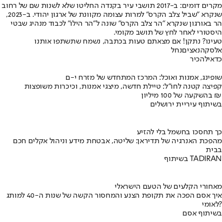
מקרים דומים: ב-2017 תושבי עיר בקנדה החליטו שלא לשנות שם של רחוב
שנקרא "שביל צלב הקרס" למרות עצומה מקוונת של ארגון יהודי. ב-2023,
הר באורגון שנקרא "הר צלב הקרס" שונה ל"הר הילו" לכבוד מנהיג שבטי
היסטורי לאחר לחץ של תושב מקומי.
טעינו? נתקן! אם מצאתם טעות בכתבה, נשמח שתשתפו אותנו
אלסקה
נאצים
נחל
כדאי
להכיר
שופינג, אמנות ואוכל: המרכז המתחדש של מזרח י-ם
קפיצה קטנה לחו"ל: טיילת חדשה, מיצגי אמנות, וכיכרות משופצות
בהשקעה של 100 מיליון ₪
בשיתוף עיריית ירושלים
כך תחסכו בחשמל בלי להזיע
מהפכת האנרגיה של תדיראן: שליטה, אבטחת מידע וניהול אקלים חכם
בבית
בשיתוף TADIRAN
מאחורי הקלעים של הטעם הישראלי
איך אסם הפכה את תקופת הצנע והמחסור הקשה של שנות ה-40 למותג
לאומי?
בשיתוף אסם