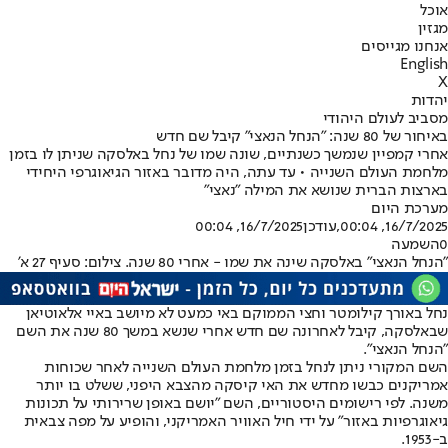
אוכל
מגזין
אנחנו מגייסים
English
X
יהדות
מסביב לעולם היהודי
באיחור של 80 שנה: "הנחל הנאצי" קיבל שם חדש
אחרי קמפיין שנמשך כשנתיים, שונה שמו של נחל באלסקה שניתן לו בזמן
מלחמת העולם השנייה • עד עתה, היה מדובר באזור הגיאוגרפי היחידי
בארצות הברית שנושא את המילה "נאצי"
מערכת היום
16/7/2025, 00:04
,עודכן
16/7/2025, 00:04
0
השמעה
"הנחל הנאצי" באלסקה שינה את שמו - אחרי 80 שנה. צילום: סעיף 27 א'
נחל באורך קילומטר וחצי הממוקם באי כמעט לא מיושב באיי אלאוטיאן
שבאלסקה, קיבל לאחרונה שם חדש אחרי שנשא במשך 80 שנה את השם
"הנחל הנאצי".
השם המקורי ניתן לנחל בזמן מלחמת העולם השנייה לאחר שכוחות
אמריקנים כבשו מחדש את האי קיסקה מהצבא היפני, ששלט בו יותר
משנה. לפי רישומים היסטוריים, השם "יושם באופן שרירותי על תכונות
גיאוגרפיות באזור" על ידי חיל האוויר האמריקני, והופיע על מפה צבאית
ב-1953.