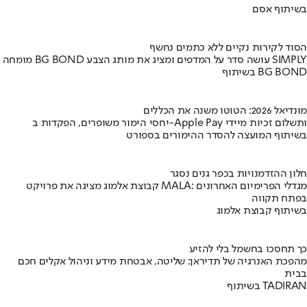
בשיתוף אסם
הסוד לקירות נקיים ללא כתמים נחשף
מומחה BG BOND עושה סדר על המדפים ומציג את מותג הצבע SIMPLY
בשיתוף BG BOND
מונדיאל 2026: הטוטו משנה את הכללים
יחסי הימור משופרים, הפקדות ב-Apple Pay ותשלום זכיות מיידי
בשיתוף המועצה להסדר ההימורים בספורט
חלון ההזדמנויות בכפר גנים נסגר
קבוצת אלמוג מציגה את פרויקט MALA: מגדלי הפרימיום האחרונים
בפתח תקווה
בשיתוף קבוצת אלמוג
כך תחסכו בחשמל בלי להזיע
מהפכת האנרגיה של תדיראן: שליטה, אבטחת מידע וניהול אקלים חכם
בבית
בשיתוף TADIRAN