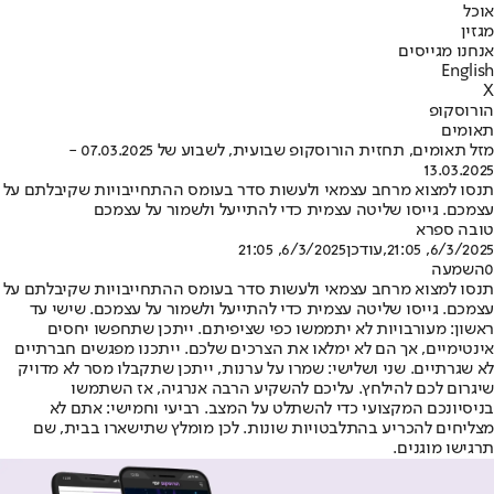
אוכל
מגזין
אנחנו מגייסים
English
X
הורוסקופ
תאומים
מזל תאומים, תחזית הורוסקופ שבועית, לשבוע של 07.03.2025 -
13.03.2025
תנסו למצוא מרחב עצמאי ולעשות סדר בעומס ההתחייבויות שקיבלתם על
עצמכם. גייסו שליטה עצמית כדי להתייעל ולשמור על עצמכם
טובה ספרא
6/3/2025, 21:05
,עודכן
6/3/2025, 21:05
0
השמעה
תנסו למצוא מרחב עצמאי ולעשות סדר בעומס ההתחייבויות שקיבלתם על
עצמכם. גייסו שליטה עצמית כדי להתייעל ולשמור על עצמכם. שישי עד
ראשון: מעורבויות לא יתממשו כפי שציפיתם. ייתכן שתחפשו יחסים
אינטימיים, אך הם לא ימלאו את הצרכים שלכם. ייתכנו מפגשים חברתיים
לא שגרתיים. שני ושלישי: שמרו על ערנות, ייתכן שתקבלו מסר לא מדויק
שיגרום לכם להילחץ. עליכם להשקיע הרבה אנרגיה, אז השתמשו
בניסיונכם המקצועי כדי להשתלט על המצב. רביעי וחמישי: אתם לא
מצליחים להכריע בהתלבטויות שונות. לכן מומלץ שתישארו בבית, שם
תרגישו מוגנים.