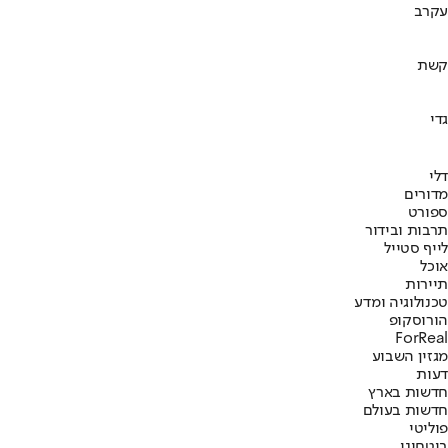
עקרב
קשת
גדי
דלי
מדורים
ספורט
תרבות ובידור
לייף סטייל
אוכל
תיירות
טכנולוגיה ומדע
הורוסקופ
ForReal
מגזין השבוע
דעות
חדשות בארץ
חדשות בעולם
פוליטי
ביטחוני