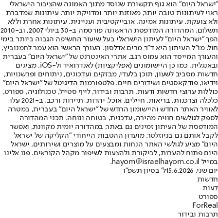
"ישראל היום" הוא גוף תקשורת שנוסד מתוך האמונה שהציבור הישראלי
ראוי לעיתונות טובה יותר, מאוזנת יותר ומדויקת יותר. עיתונות שמדברת
ולא צועקת. עיתונות אמינה, אובייקטיבית ועניינית. עיתונות אחרת וללא
תשלום. המהדורה המודפסת הראשונה פורסמה ב-30 ביולי 2007, וב-2010
הפך "ישראל היום" לעיתון הישראלי בעל שיעור החשיפה הגבוה ביותר בימי
חול. מו"ל העיתון היא ד"ר מרים אדלסון. העורך הראשי הוא עמר לחמנוביץ,
והעורך המייסד הוא עמוס רגב. אתרי האינטרנט של "ישראל היום" בעברית
ובאנגלית, כמו כן היישומונים (אפליקציות) לאנדרואיד ול-iOS, מציגים
חדשות מסביב לשעון, תוכן בלעדי, מבזקים ועדכונים, ניתוחים ופרשנויות,
וידיאו, פודקאסטים ושידורים חיים. פלטפורמות הדיגיטל של "ישראל היום"
כוללות ערוצי חדשות ודעות, תרבות ובידור, לייף סטייל, טכנולוגיה, ספורט,
כלכלה וצרכנות, בריאות, חיילים, אוכל, יהדות, תיירות ורכב. ב-2021 עלו
לאוויר האתר החדש והיישומון החדש של "ישראל היום" בעברית, במטרה
לספק לגולשים חוויה מהירה, עדכנית, בטוחה ונוחה. תכני המהדורה
המודפסת של העיתון זמינים גם באתר, במהדורה יומית מקוונת, ואפשר
לקבל אותם גם בניוזלטר. מועדון ההטבות הייחודי "הקליקה של ישראל
היום" מציע לגולשי האתר הנחות ומבצעים על מוצרים ושירותים. ישראל
היום פתוח להערות, לביקורת ולהצעות לשיפור מקהל הקוראים. פנו אלינו
במייל hayom@israelhayom.co.il.
יום שני, 15.6.2026
ל' בסיון תשפ"ו
חדשות
דעות
ספורט
ForReal
תרבות ובידור