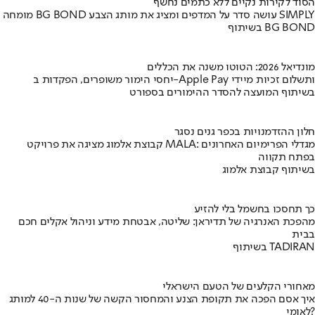
הסוד לקירות נקיים ללא כתמים נחשף
מומחה BG BOND עושה סדר על המדפים ומציג את מותג הצבע SIMPLY
בשיתוף BG BOND
מונדיאל 2026: הטוטו משנה את הכללים
יחסי הימור משופרים, הפקדות ב-Apple Pay ותשלום זכיות מיידי
בשיתוף המועצה להסדר ההימורים בספורט
חלון ההזדמנויות בכפר גנים נסגר
קבוצת אלמוג מציגה את פרויקט MALA: מגדלי הפרימיום האחרונים
בפתח תקווה
בשיתוף קבוצת אלמוג
כך תחסכו בחשמל בלי להזיע
מהפכת האנרגיה של תדיראן: שליטה, אבטחת מידע וניהול אקלים חכם
בבית
בשיתוף TADIRAN
מאחורי הקלעים של הטעם הישראלי
איך אסם הפכה את תקופת הצנע והמחסור הקשה של שנות ה-40 למותג
לאומי?