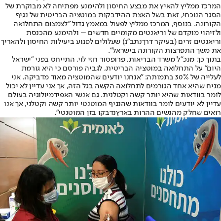
המרכז ממליץ להאיץ את מבצע החיסון ולהימנע מפתיחה לא מבוקרת של
הסגר הנוכחי, זאת בשל האצת ההידבקות במוטציה הבריטית של נגיף
הקורונה. בנוסף, המרכז ממליץ לפעול במאמץ גדול "לצמצום התחלואה
ולזיהוי מוקדם של וריאנטים מקומיים חדשים – ולהימנע מהכנסת
וריאנטים זרים (בעיקר דרך
נתב"ג
) שעלולים לפגוע ביעילות החיסון ולהאריך
את משך התפרצות הקורונה בישראל".
בתוך כך, מנכ"ל משרד הבריאות, פרופסור חזי לוי, התייחס בפני "ישראל
היום" על התחלואה במוטציה הבריטית, לגביה פורסם כי היא גורמת
לעלייה של 30% בתמותה: "אנחנו יודעים שהמוטציה מאוד מדביקה. אני
מניח שהיא אחד הגורמים לתחלואה הקשה בגל הזה, אך אני עדיין לא יכול
לומר בוודאות שהיא יותר קשה וקטלנית. גם אנשי האפידמיולוגיה בעולם
עדיין לא יודעים לומר בוודאות שהנגיף המוטנטי יותר קשה וקטלני, אך אנו
רואים ש
חלק מהנשים ההרות בארץ
נדבקו בזן המוטנטי".