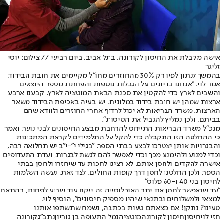
אישה מקבלת את החיסון לקורונה, בתל אביב, ביום רביעי // צילום: יוסי
זליגר
בהמשך לנתון לפיו רק 30% מהחוזרים מחו"ל מקיימים את חובת הבידוד,
אמר לוי: "אנחנו בדיונים על הגבלות נוספות והפחתת מספר היוצאים
והשבים לארץ כדי להקטין את סכנת הבאת המוטציה לארץ. קבענו ארבע
ארצות שמהן יש חובת בידוד במלונית. יש בעיה באכיפת הבידוד משאר
הארצות. משרד הבריאות לא יכול לרדוף אחרי החוזרים ולוודא שהם
בביתם, ולכן נמליץ להגביל את הטיסות".
מנכ"ל משרד הבריאות התייחס ל
הרחבת מבצע החיסונים לבני נוער
, ואמר
כי ההחלטה הזו התקבלה כדי להקל על התלמידים לקראת המתכונות
והבגרויות אותן יצטרכו לבצע בבתי הספר. "בגילי י"-י"ב יש תחלואה רבה,
וכדי למנוע ולהימנע מכך וכדי לאפשר להם לגשת לבגרות, ועדת התעדופים
אישרה להקדים ולחסן אותם. לא רצינו לחכות עד שיחזרו ולחסן בבתי
הספר, ולכן החלטנו לחסן דרך קופות החולים. לצד זאת, נעשה השלמות
לחיסון בני 40 ו-60 פלוס"
"עד שנאפשר לחסן את יתר האוכלוסייה זה ייקח עוד שבוע לפחות, בהתאם
למצאי ולמשלוחים ובתנאי שיהיו מספיק חיסונים", הוסיף לוי.
טעינו? נתקן! אם מצאתם טעות בכתבה, נשמח שתשתפו אותנו
חזי לוי
חיסון
חיסון לקורונה
מוטציה
נמל התעופה בן גוריון
נתב"ג
קורונה