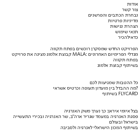
אודות
צור קשר
נבחרת הכתבים והפרשנים
מדיניות פרטיות
הצהרת נגישות
תנאי שימוש
כדאי
להכיר
הפרויקט החדש שמסקרן רוכשים בפתח תקווה
קבוצת אלמוג מציגה את פרויקט MALA: מגדלי הפרימיום האחרונים
בפתח תקווה
בשיתוף קבוצת אלמוג
כל ההטבות שמגיעות לכם
מה ההבדל בין מועדון תעופה וכרטיס אשראי?
בשיתוף FLYCARD
בצל איומי איראן: כך נערך משק האנרגיה
פסגת האנרגיה במעמד שגריר ארה"ב, שר האנרגיה ובכירי התעשייה
בישראל ובעולם
בשיתוף המכון הישראלי לאנרגיה ולסביבה