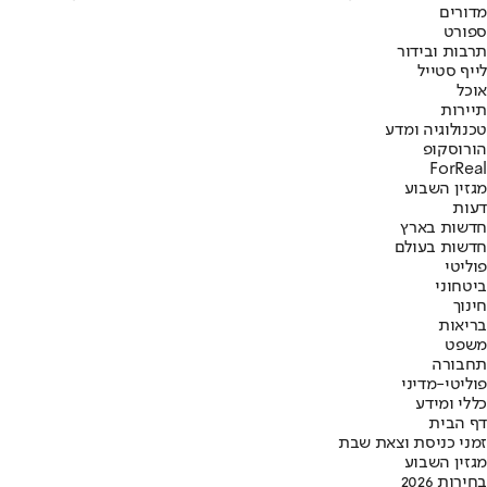
מדורים
ספורט
תרבות ובידור
לייף סטייל
אוכל
תיירות
טכנולוגיה ומדע
הורוסקופ
ForReal
מגזין השבוע
דעות
חדשות בארץ
חדשות בעולם
פוליטי
ביטחוני
חינוך
בריאות
משפט
תחבורה
פוליטי-מדיני
כללי ומידע
דף הבית
זמני כניסת וצאת שבת
מגזין השבוע
בחירות 2026