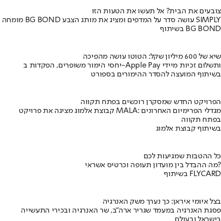
צובעים את הבית? אל תעשו את הטעות הזו
מומחה BG BOND עושה סדר על המדפים ומציג את מותג הצבע SIMPLY
בשיתוף BG BOND
שיא של 600 מיליון שקל: הטוטו עושה מהפיכה
יחסי הימור משופרים, הפקדות ב-Apple Pay ותשלום זכיות מיידי
בשיתוף המועצה להסדר ההימורים בספורט
הפרויקט החדש שמסקרן רוכשים בפתח תקווה
קבוצת אלמוג מציגה את פרויקט MALA: מגדלי הפרימיום האחרונים
בפתח תקווה
בשיתוף קבוצת אלמוג
כל ההטבות שמגיעות לכם
מה ההבדל בין מועדון תעופה וכרטיס אשראי?
בשיתוף FLYCARD
בצל איומי איראן: כך נערך משק האנרגיה
פסגת האנרגיה במעמד שגריר ארה"ב, שר האנרגיה ובכירי התעשייה
בישראל ובעולם