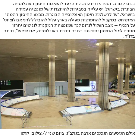
בנוסף, מרכז המידע והידע מזהיר כי עד להשלמת חיסון האוכלוסייה
הבוגרת בישראל, יש עלייה בסבירות להיווצרות של מוטציה עמידה
בישראל. "עד להשלמת חיסון האוכלוסייה הבוגרת, מבצע החיסון ההמוני
המתרחש במקביל להתפרצות פעילה בארץ עלול להוביל ל'לחץ אבולוציוני'
על הנגיף – מצב העלול לגרום לכך שמוטציות המקנות לנגיפים יתרון
מסוים למול החיסון יתפשטו בצורה ניכרת באוכלוסייה, אם יופיעו", נכתב
בדו"ח.
אולם הנוסעים הנכנסים ארצה בנתב"ג, ביום שני // צילום: קוקו