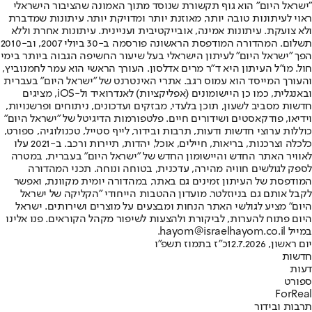
"ישראל היום" הוא גוף תקשורת שנוסד מתוך האמונה שהציבור הישראלי
ראוי לעיתונות טובה יותר, מאוזנת יותר ומדויקת יותר. עיתונות שמדברת
ולא צועקת. עיתונות אמינה, אובייקטיבית ועניינית. עיתונות אחרת וללא
תשלום. המהדורה המודפסת הראשונה פורסמה ב-30 ביולי 2007, וב-2010
הפך "ישראל היום" לעיתון הישראלי בעל שיעור החשיפה הגבוה ביותר בימי
חול. מו"ל העיתון היא ד"ר מרים אדלסון. העורך הראשי הוא עמר לחמנוביץ,
והעורך המייסד הוא עמוס רגב. אתרי האינטרנט של "ישראל היום" בעברית
ובאנגלית, כמו כן היישומונים (אפליקציות) לאנדרואיד ול-iOS, מציגים
חדשות מסביב לשעון, תוכן בלעדי, מבזקים ועדכונים, ניתוחים ופרשנויות,
וידיאו, פודקאסטים ושידורים חיים. פלטפורמות הדיגיטל של "ישראל היום"
כוללות ערוצי חדשות ודעות, תרבות ובידור, לייף סטייל, טכנולוגיה, ספורט,
כלכלה וצרכנות, בריאות, חיילים, אוכל, יהדות, תיירות ורכב. ב-2021 עלו
לאוויר האתר החדש והיישומון החדש של "ישראל היום" בעברית, במטרה
לספק לגולשים חוויה מהירה, עדכנית, בטוחה ונוחה. תכני המהדורה
המודפסת של העיתון זמינים גם באתר, במהדורה יומית מקוונת, ואפשר
לקבל אותם גם בניוזלטר. מועדון ההטבות הייחודי "הקליקה של ישראל
היום" מציע לגולשי האתר הנחות ומבצעים על מוצרים ושירותים. ישראל
היום פתוח להערות, לביקורת ולהצעות לשיפור מקהל הקוראים. פנו אלינו
במייל hayom@israelhayom.co.il.
יום ראשון, 12.7.2026
כ"ז בתמוז תשפ"ו
חדשות
דעות
ספורט
ForReal
תרבות ובידור