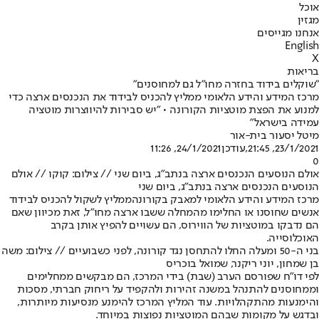
אוכל
מגזין
אנחנו מגייסים
English
X
בריאות
"שוקלים בידוד בחזרה מחו"ל גם למחוסנים"
מרכז המידע והידע הלאומי ממליץ להכניס לבידוד את הנכנסים ארצה כדי
למנוע את הפצת מוטציות הקורונה • "יש סבירות להיווצרות מוטציה
עמידה בישראל"
מיטל יסעור בית-אור
23/1/2021, 21:45
,עודכן
24/1/2021, 11:26
0
אולם הנוסעים הנכנסים ארצה בנתב"ג, ביום שני // צילום: קוקו // אולם
הנוסעים הנכנסים ארצה בנתב"ג, ביום שני
מרכז המידע והידע הלאומי למאבק ב
קורונה
ממליץ לשקול להכניס לבידוד
אנשים שחוסנו או החלימו מהמחלה ששבו ארצה מחו"ל, זאת מכיוון שאם
הם נדבקו ב
מוטציות של הווירוס
, הם עשויים להפיץ אותן בקרב
האוכלוסייה.
בני ה-50 ומעלה החלו להתחסן נגד קורונה, לפני כשבועיים // צילום: משה
בן שמחון, יוני ריקנר, שמואל בוכריס
לפי דו"ח שפורסם הערב (שבת) בידי המרכז, הם מבקשים ממחלימים
וממחוסנים להתנהל במשנה זהירות ולהקפיד על ריחוק חברתי, מסכות
והימנעות מהתקהלויות. עוד המליץ המרכז להימנע מנסיעות מיותרות,
ובדגש על מקומות שבהם המוטציות נפוצות במיוחד.