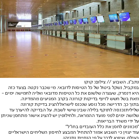
נתב"ג, השבוע // צילום: קוקו
במקביל, נשקל ביטול של כל הטיסות לדובאי. מי שכבר נקטה בצעד כזה
היא דנמרק, שעצרה שלשום את כל הטיסות מדובאי ואליה לחמישה ימים -
וזאת בשל חשש לזיוף בדיקות קורונה בקרב המגיעים מהמדינה.
בתוך כך, הדרישה מכל נוסע שנכנס לישראל
להציג בדיקת קורונה
שלילית
נכנסה לתוקף בלילה שבין שישי לשבת. על הבדיקה להיערך עד
שלושה ימים לפני מועד ההמראה, ולחילופין יש להציג אישור מתחסן שניתן
על ידי משרד הבריאות.
"מכוונים לחסן את כלל העובדים בחו"ל"
עוד יצוין כי השבוע אמור להתחיל המבצע לחיסון השליחים הישראליים
בעולם, שיוצא לדרך על פי הנחיית נתניהו.