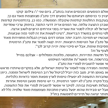
אולם הנוסעים הנכנסים ארצה בנתב"ג, ביום שני // צילום: קוקו
יצוין כי כניסתם ויציאתם של נוסעים דרך נתב"ג מצומצמת מאוד גם כך,
בעקבות החלטות קודמות שקיבלה הממשלה. כמו כן, בהזדמנויות קודמות
שבהן ההצעה עלתה, שר הפנים אריה דרעי התנגד, בנימוק ערכי שמדינת
ישראל לא יכולה לסגור את שעריה בפני אזרחים הרוצים לשוב ארצה.
לפי גורמים במשרד הבריאות, "רצינו לעשות את זה לפני כמה שבועות,
ועכשיו יש תמיכה רחבה יותר. אנחנו דנים בעניין הגבלות מחמירות מאוד
על נתב"ג ועל הטיסות היוצאות. יהיה קשה לסגור את נתב"ג הרמטית
מסיבות שונות, אבל יש סיכוי שזה יהיה קרוב לכך".
לעוף על זה!
כל חדשות התיירות, התעופה, מלונות ומסלולים - אצלכם במייל
בהרשמה, אני מאשר/ת את
תנאי השימוש
אי אפשר להשבית לגמרי את נתב"ג
מתווה הסגירה צפוי לאסור על טיסת ישראלים, אלא במקרים שיותרו מראש
או באופן חריג. מצב כזה יוביל לביטול של רוב הטיסות לישראל וממנה, כיוון
שחברות התעופה לא יפעילו טיסות לארץ מפאת חוסר כדאיות כלכליות.
בכל מקרה נתב"ג לא ייסגר הרמטית, כי יש טיסות מטען וטיסות אחרות
בעלות חשיבות גבוהה. לפיכך אי אפשר להשבית לגמרי את נמל התעופה,
אבל יש סבירות שהוא יפעל במעין מתכונת מצומצמת מאוד שלפיה כלל לא
תותר יציאה של תיירים לחופשות בחו"ל.