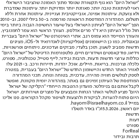
"ישראל היום" הוא גוף תקשורת שנוסד מתוך האמונה שהציבור הישראלי
ראוי לעיתונות טובה יותר, מאוזנת יותר ומדויקת יותר. עיתונות שמדברת
ולא צועקת. עיתונות אמינה, אובייקטיבית ועניינית. עיתונות אחרת וללא
תשלום. המהדורה המודפסת הראשונה פורסמה ב-30 ביולי 2007, וב-2010
הפך "ישראל היום" לעיתון הישראלי בעל שיעור החשיפה הגבוה ביותר בימי
חול. מו"ל העיתון היא ד"ר מרים אדלסון. העורך הראשי הוא עמר לחמנוביץ,
והעורך המייסד הוא עמוס רגב. אתרי האינטרנט של "ישראל היום" בעברית
ובאנגלית, כמו כן היישומונים (אפליקציות) לאנדרואיד ול-iOS, מציגים
חדשות מסביב לשעון, תוכן בלעדי, מבזקים ועדכונים, ניתוחים ופרשנויות,
וידיאו, פודקאסטים ושידורים חיים. פלטפורמות הדיגיטל של "ישראל היום"
כוללות ערוצי חדשות ודעות, תרבות ובידור, לייף סטייל, טכנולוגיה, ספורט,
כלכלה וצרכנות, בריאות, חיילים, אוכל, יהדות, תיירות ורכב. ב-2021 עלו
לאוויר האתר החדש והיישומון החדש של "ישראל היום" בעברית, במטרה
לספק לגולשים חוויה מהירה, עדכנית, בטוחה ונוחה. תכני המהדורה
המודפסת של העיתון זמינים גם באתר, במהדורה יומית מקוונת, ואפשר
לקבל אותם גם בניוזלטר. מועדון ההטבות הייחודי "הקליקה של ישראל
היום" מציע לגולשי האתר הנחות ומבצעים על מוצרים ושירותים. ישראל
היום פתוח להערות, לביקורת ולהצעות לשיפור מקהל הקוראים. פנו אלינו
במייל hayom@israelhayom.co.il.
יום ראשון, 15.3.2026
כ"ו באדר תשפ"ו
חדשות
דעות
ספורט
ForReal
תרבות ובידור