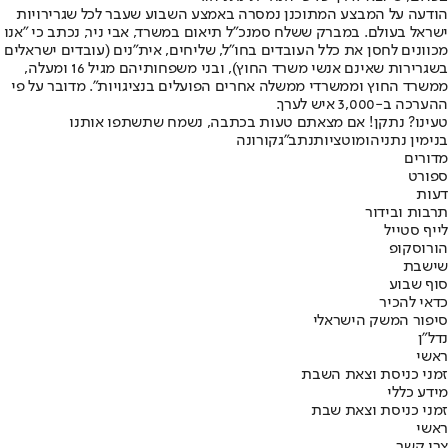
הודעה על המבצע המתוכנן נמסרה באמצע השבוע שעבר לכל שגרירויות
ישראל בעולם. במברק ששלח סמנכ"ל תיאום במשרד, אבי ניר, נכתב כי "אנו
מכוונים לחסן את כלל העובדים בחו"ל, שליחים, אית"נים (עובדים ישראלים
בשגרירות שאינם אנשי משרד החוץ), ובני משפחותיהם מגיל 16 ומעלה,
ממשרד החוץ וממשרדי ממשלה אחרים הפועלים בנציגויות". מדובר על פי
ההערכה ב-3,000 איש לערך.
טעינו? נתקן! אם מצאתם טעות בכתבה, נשמח שתשתפו אותנו
בנימין נתניהו
מוטציות
נתב"ג
קורונה
מדורים
ספורט
דעות
תרבות ובידור
לייף סטייל
הורוסקופ
שישבת
סוף שבוע
כדאי להכיר
סיפור המשק הישראלי
נדל"ן
ראשי
זמני כניסת וצאת השבת
מידע כללי
זמני כניסת וצאת שבת
ראשי
צרו קשר