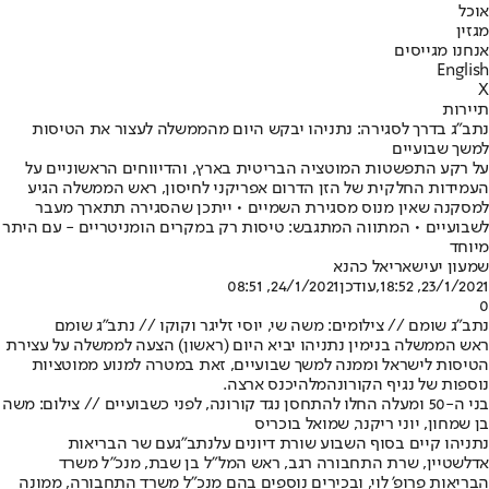
אוכל
מגזין
אנחנו מגייסים
English
X
תיירות
נתב"ג בדרך לסגירה: נתניהו יבקש היום מהממשלה לעצור את הטיסות
למשך שבועיים
על רקע התפשטות המוטציה הבריטית בארץ, והדיווחים הראשוניים על
העמידות החלקית של הזן הדרום אפריקני לחיסון, ראש הממשלה הגיע
למסקנה שאין מנוס מסגירת השמיים • ייתכן שהסגירה תתארך מעבר
לשבועיים • המתווה המתגבש: טיסות רק במקרים הומניטריים - עם היתר
מיוחד
שמעון יעיש
אריאל כהנא
23/1/2021, 18:52
,עודכן
24/1/2021, 08:51
0
נתב"ג שומם // צילומים: משה שי, יוסי זליגר וקוקו // נתב"ג שומם
ראש הממשלה בנימין נתניהו יביא היום (ראשון) הצעה לממשלה על עצירת
הטיסות לישראל וממנה למשך שבועיים, זאת במטרה למנוע מ
מוטציות
נוספות של נגיף הקורונה
מלהיכנס ארצה.
בני ה-50 ומעלה החלו להתחסן נגד קורונה, לפני כשבועיים // צילום: משה
בן שמחון, יוני ריקנר, שמואל בוכריס
נתניהו קיים בסוף השבוע שורת דיונים על
נתב"ג
עם שר הבריאות
אדלשטיין, שרת התחבורה רגב, ראש המל"ל בן שבת, מנכ"ל משרד
הבריאות פרופ' לוי, ובכירים נוספים בהם מנכ"ל משרד התחבורה, ממונה