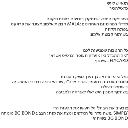
תנאי שימוש
כדאי
להכיר
הפרויקט החדש שמסקרן רוכשים בפתח תקווה
קבוצת אלמוג מציגה את פרויקט MALA: מגדלי הפרימיום האחרונים
בפתח תקווה
בשיתוף קבוצת אלמוג
כל ההטבות שמגיעות לכם
מה ההבדל בין מועדון תעופה וכרטיס אשראי?
בשיתוף FLYCARD
בצל איומי איראן: כך נערך משק האנרגיה
פסגת האנרגיה במעמד שגריר ארה"ב, שר האנרגיה ובכירי התעשייה
בישראל ובעולם
בשיתוף המכון הישראלי לאנרגיה ולסביבה
צובעים את הבית? אל תעשו את הטעות הזו
מומחה BG BOND עושה סדר על המדפים ומציג את מותג הצבע SIMPLY
בשיתוף BG BOND