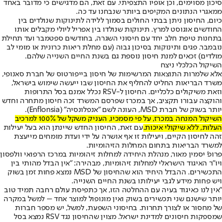
סיכון מסוימים, וכן אופיו התצפיתי. עם זאת, הם מדגישים כי מדובר באחד
ממאגרי הנתונים המקיפים ביותר שנבחנו עד כה.
כיום, החיסון ניתן בבתי החולים בסמוך ללידה לתינוקות שנולדים בין
החודשים אוגוסט למרץ. תינוקות שנולדו בין אפריל ליולי מקבלים אותו
בתחנות טיפת חלב יחד עם חיסוני השגרה, בחודשים ספטמבר ועד תחילת
נובמבר. פגים ותינוקות בסיכון גבוה (עם מחלת ריאות כרונית או מומי לב
מולדים) זכאים למנת חיסון נוספת גם בשנת החיים השנייה שלהם.
השיקול הכלכלי ניצח
אלא שלמרות התוצאות המרשימות של חיסון בייפורטוס של חברת סאנופי,
משרד הבריאות החליט להחליף את החיסון שבו ייעשה שימוש בישראל,
וזאת משיקולים כלכליים. החיסון ל-RSV נכלל אמנם בסל התרופות
והוקצה עבורו תקציב, אך במכרז שפרסם המשרד זכה חיסון מתחרה וחדש
יותר בשוק של חברת MSD, העונה לשם "אנפלונסיה" (Enflonsia).
השיקול המנחה במכרז, על פי מסמכיו, העניק משקל של 100% למרכיב
העלות, ללא שיקולי איכות.
עם זאת, החיסון החדש שיינתן הוא בעל יעילות
זהה לחיסון הקיים, ויעילות זו אף אושרה על ידי ועדת מומחים מייעצת
למשרד הבריאות בתחום המחלות הזיהומיות.
פרופ' יסמין מאור, מנהלת היחידה למחלות זיהומיות במרכז הרפואי וולפסון
ויו"ר האיגוד הישראלי למחלות זיהומיות, מבהירה: "אין הבדל מהותי בין
התכשירים. ההבדל היחיד הוא שהחיסון של MSD נמצא פחות זמן בשוק
ויש פחות מידע לגבי יעילותו בשנת החיים השנייה.
"אין לנו כאיגוד בעיה עם ההחלטה הזו, אך כתפיסת עולם רחבה תמיד טוב
יותר שישנם שני תכשירים בשוק ואין מונופול למוצר אחד – למשל במקרה
של מחסור או לצורך תחרות. בחיסוני השפעת, למשל, יש מספר חברות
שמספקות חיסונים למדינת ישראל. מצוין שהחיסון נגד RSV נמצא בסל