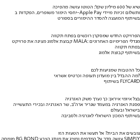
שיא של 600 מיליון שקל: הטוטו עושה מהפיכה
יחסי הימור משופרים, הפקדות ב-Apple Pay ותשלום זכיות מיידי
בשיתוף המועצה להסדר ההימורים בספורט
הפרויקט החדש שמסקרן רוכשים בפתח תקווה
קבוצת אלמוג מציגה את פרויקט MALA: מגדלי הפרימיום האחרונים
בפתח תקווה
בשיתוף קבוצת אלמוג
כל ההטבות שמגיעות לכם
מה ההבדל בין מועדון תעופה וכרטיס אשראי?
בשיתוף FLYCARD
בצל איומי איראן: כך נערך משק האנרגיה
פסגת האנרגיה במעמד שגריר ארה"ב, שר האנרגיה ובכירי התעשייה
בישראל ובעולם
בשיתוף המכון הישראלי לאנרגיה ולסביבה
צובעים את הבית? אל תעשו את הטעות הזו
מומחה BG BOND עושה סדר על המדפים ומציג את מותג הצבע SIMPLY