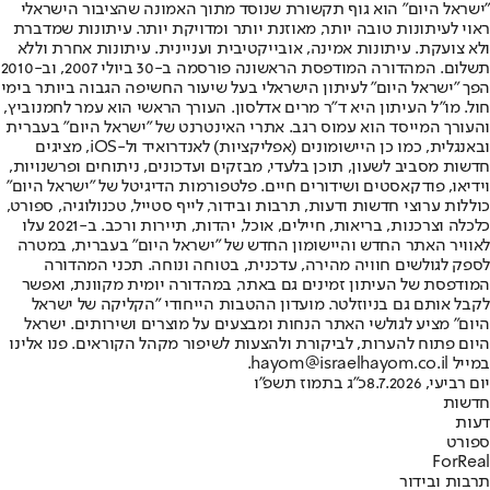
"ישראל היום" הוא גוף תקשורת שנוסד מתוך האמונה שהציבור הישראלי
ראוי לעיתונות טובה יותר, מאוזנת יותר ומדויקת יותר. עיתונות שמדברת
ולא צועקת. עיתונות אמינה, אובייקטיבית ועניינית. עיתונות אחרת וללא
תשלום. המהדורה המודפסת הראשונה פורסמה ב-30 ביולי 2007, וב-2010
הפך "ישראל היום" לעיתון הישראלי בעל שיעור החשיפה הגבוה ביותר בימי
חול. מו"ל העיתון היא ד"ר מרים אדלסון. העורך הראשי הוא עמר לחמנוביץ,
והעורך המייסד הוא עמוס רגב. אתרי האינטרנט של "ישראל היום" בעברית
ובאנגלית, כמו כן היישומונים (אפליקציות) לאנדרואיד ול-iOS, מציגים
חדשות מסביב לשעון, תוכן בלעדי, מבזקים ועדכונים, ניתוחים ופרשנויות,
וידיאו, פודקאסטים ושידורים חיים. פלטפורמות הדיגיטל של "ישראל היום"
כוללות ערוצי חדשות ודעות, תרבות ובידור, לייף סטייל, טכנולוגיה, ספורט,
כלכלה וצרכנות, בריאות, חיילים, אוכל, יהדות, תיירות ורכב. ב-2021 עלו
לאוויר האתר החדש והיישומון החדש של "ישראל היום" בעברית, במטרה
לספק לגולשים חוויה מהירה, עדכנית, בטוחה ונוחה. תכני המהדורה
המודפסת של העיתון זמינים גם באתר, במהדורה יומית מקוונת, ואפשר
לקבל אותם גם בניוזלטר. מועדון ההטבות הייחודי "הקליקה של ישראל
היום" מציע לגולשי האתר הנחות ומבצעים על מוצרים ושירותים. ישראל
היום פתוח להערות, לביקורת ולהצעות לשיפור מקהל הקוראים. פנו אלינו
במייל hayom@israelhayom.co.il.
יום רביעי, 8.7.2026
כ"ג בתמוז תשפ"ו
חדשות
דעות
ספורט
ForReal
תרבות ובידור