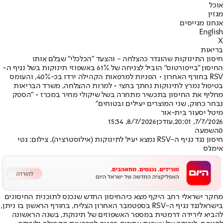
אוכל
מגזין
אנחנו מגייסים
English
X
בריאות
חיסון התינוקות שהוגדר כהצלחה - והצעד "הכלכלי" שבלם אותו
החיסון "בייפורטוס" הוביל לצניחה של 61% באשפוזי תינוקות בשל נגיף ה-
RSV בחורף האחרון • הפניות למרפאות הקהילה ירדו בכ-40%, והעומס
בטיפול נמרץ לתינוקות נחתך בחצי • למרות ההצלחה, משרד הבריאות
מחליף את החיסון בתכשיר מתחרה בשל שיקולי מחיר במכרז • "הספק
נבחר כחוק, שני המוצרים יעילים ובטוחים"
מיטל יסעור בית-אור
7/7/2026, 20:01
,עודכן
8/7/2026, 15:34
0
השמעה
חיסון נגד נגיף ה-RSV נמצא יעיל לתינוקות (אילוסטרציה). צילום: גטי
אימג'ס
מחקר ישראלי רחב היקף מצא כי
החיסון החדש שנכנס לתוכנית החיסונים
בישראל
נגד נגיף ה-RSV בספטמבר האחרון הצליח, בחורף הראשון בו ניתן,
להביא לירידה דרמטית במספר האשפוזים של תינוקת, בשנה הראשונה