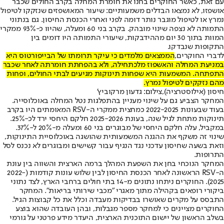
עם זאת, כאשר החוקרים בחנו את חומרת המחלה בקרב החולים שכבר
אושפזו, לא נמצאו הבדלים משמעותיים: שיעור המאושפזים שנזקקו לטיפול
נמרץ או לטיפול מוגבר נותר דומה לפני ואחרי הכנסת החיסון. גם בנתוני
התמותה לא נצפה שינוי מובהק. בקרב בני 60 ומעלה, שהיוו כ-93% ממקרי
המוות בתוך 30 יום מההידבקות, שיעורי התמותה היו דומים בין
התקופות שנבדקו.
לדברי החוקרים,
הממצאים מלמדים כי עיקר תרומתו של הבייפורטוס היא
במניעת המחלה והאשפוז מלכתחילה, ולא בהפחתת חומרתה לאחר שכבר
התפתחה. המשמעות היא שפחות תינוקות מגיעים לבתי החולים, ופחות
מהם נזקקים לטיפול נמרץ.
חיסון (אילוסטרציה),צילום: גדעון מרקוביץ'
המחקר הצביע גם על שינוי מעניין בהתפלגות נטל המחלה באוכלוסייה.
בעוד שבעונות 2022-2025 כמחצית ממקרי ה-RSV המאומתים היו בקרב
תינוקות מתחת לגיל שנה, בעונת 2025-2026 חלקם היחסי ירד לכ-25%.
במקביל, עלה חלקם היחסי של מבוגרים בני 60 ומעלה מ-20% ל-37%.
שינוי זה משקף את ההגנה המשמעותית שהושגה באוכלוסיית התינוקות,
וזאת בשעה שחיסון עדכני נגד הנגיף עבור קשישים ומבוגרים לא נכנס לסל
התרופות.
המחקר הנוכחי בחן את השפעת המהלך ברמה הארצית והשווה בין עונת
ה-RSV הראשונה לאחר הכנסת החיסון לבין שלוש עונות קודמות (2022-
2025). החוקרים ניתחו נתונים מ-14 בתי חולים ברחבי הארץ, לצד נתוני
ביקורי רופאים בקהילה מתוך מאגרי "מכבי שירותי בריאות". המחקר
התבסס על מקרים שאושרו בבדיקות מעבדה וכלל את כל קבוצות הגיל.
החוקרים מציינים כי למחקר מספר מגבלות, ובהן העובדה שהוא בוצע
בשלב הראשון של יישום התוכנית הארצית, היעדר מידע פרטני על גורמי