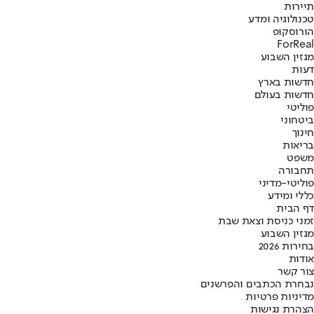
תיירות
טכנולוגיה ומדע
הורוסקופ
ForReal
מגזין השבוע
דעות
חדשות בארץ
חדשות בעולם
פוליטי
ביטחוני
חינוך
בריאות
משפט
תחבורה
פוליטי-מדיני
כללי ומידע
דף הבית
זמני כניסת וצאת שבת
מגזין השבוע
בחירות 2026
אודות
צור קשר
נבחרת הכתבים והפרשנים
מדיניות פרטיות
הצהרת נגישות