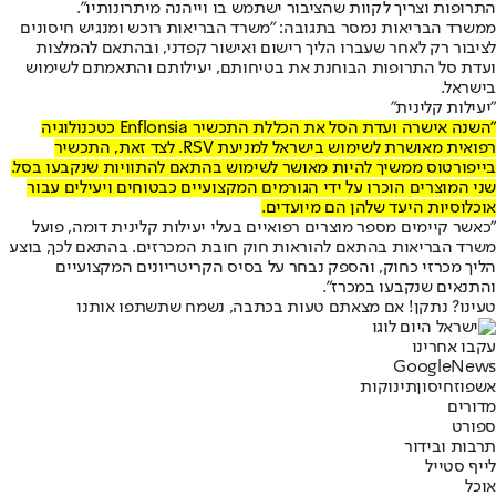
התרופות וצריך לקוות שהציבור ישתמש בו וייהנה מיתרונותיו".
ממשרד הבריאות נמסר בתגובה: "משרד הבריאות רוכש ומנגיש חיסונים
לציבור רק לאחר שעברו הליך רישום ואישור קפדני, ובהתאם להמלצות
ועדת סל התרופות הבוחנת את בטיחותם, יעילותם והתאמתם לשימוש
בישראל.
"יעילות קלינית"
"השנה אישרה ועדת הסל את הכללת התכשיר Enflonsia כטכנולוגיה
רפואית מאושרת לשימוש בישראל למניעת RSV. לצד זאת, התכשיר
בייפורטוס ממשיך להיות מאושר לשימוש בהתאם להתוויות שנקבעו בסל.
שני המוצרים הוכרו על ידי הגורמים המקצועיים כבטוחים ויעילים עבור
אוכלוסיות היעד שלהן הם מיועדים.
"כאשר קיימים מספר מוצרים רפואיים בעלי יעילות קלינית דומה, פועל
משרד הבריאות בהתאם להוראות חוק חובת המכרזים. בהתאם לכך, בוצע
הליך מכרזי כחוק, והספק נבחר על בסיס הקריטריונים המקצועיים
והתנאים שנקבעו במכרז".
טעינו? נתקן! אם מצאתם טעות בכתבה, נשמח שתשתפו אותנו
עקבו אחרינו
G
o
o
g
l
e
News
אשפוז
חיסון
תינוקות
מדורים
ספורט
תרבות ובידור
לייף סטייל
אוכל