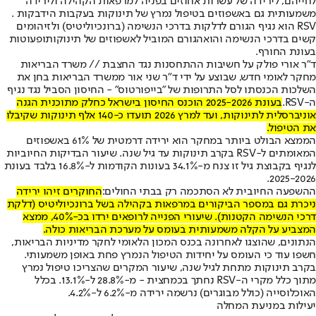
לחייהם, לירידה של עשרות אחוזים בפניה למרפאות הקהילה ולירידה
משמעותית גם באשפוזים בטיפול נמרץ של תינוקות בעקבות הידבקות .
RSV הוא נגיף הגורם לדלקות בדרכי הנשימה (ברונכיוליטיס) ולזיהומים
קשים בדרכי הנשימה והוא
הגורם המוביל לאשפוזים של תינוקות
ופעוטות
בעונת החורף.
ד״ר אורי פולק על חשיבות ההתחסנות נגד החצבת // משרד הבריאות
מחקר לאומי חדש, שבוצע על ידי ד"ר שני אור ממשרד הבריאות בחן את
השלכות הכנסתו לסל התרופות של "בייפורטוס" - החיסון הסביל נגד נגיף
ה-RSV.
בעונת 2025-2026 הוכנס החיסון בישראל כחלק מתוכנית הגנה
אוניברסלית לתינוקות, ועד למרץ 2026 תועדו כ-140 אלף תינוקות שקיבלו
את הטיפול.
הממצא הבולט ביותר במחקר הוא ירידה דרמטית של 61% באשפוזים
המאומתים ל-RSV בקרב תינוקות עד גיל שנה. שיעור הבדיקות החיוביות
לנגיף בקבוצת גיל זו צנח מ-34.1% בעונות הקודמות ל-16.8% בלבד בעונת
2025-2026.
ההשפעה החיובית לא הסתכמה רק בבתי החולים:
החוקרים זיהו ירידה
ניכרת גם במספר הביקורים במרפאות בקהילה בשל ברונכיוליטיס (דלקת
דרכי הנשימה הקטנות). שיעורי הפנייה לרופאים ירדו בכ-40%, ממצא
המצביע על הקלה משמעותית בעומס על מערכת הבריאות כולה.
הנתונים, שהוצגו לאחרונה בכנס המכון הלאומי לחקר מדיניות הבריאות,
חשפו עוד כי העומס על יחידות הטיפול הנמרץ פחת באופן משמעותי.
בקרב תינוקות מתחת לגיל שנה, שיעור המקרים שהצריכו טיפול נמרץ
מתוך כלל מקרי ה-RSV נחתך בכמחצית - מ-28.8% ל-13.1%. בכלל
האוכלוסייה (כולל מבוגרים) נרשמה ירידה מ-6.2% ל-4.2%.
יעילות במניעת המחלה