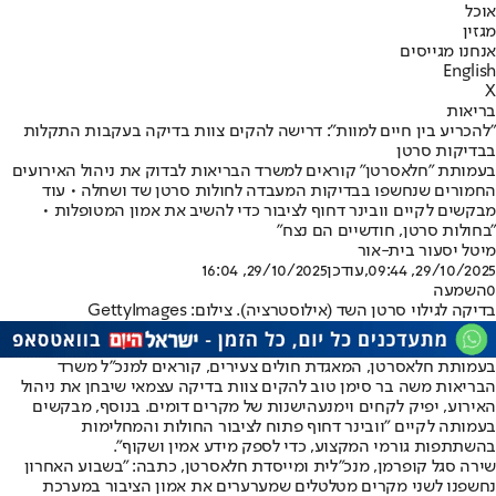
אוכל
מגזין
אנחנו מגייסים
English
X
בריאות
"להכריע בין חיים למוות": דרישה להקים צוות בדיקה בעקבות התקלות
בבדיקות סרטן
בעמותת "חלאסרטן" קוראים למשרד הבריאות לבדוק את ניהול האירועים
החמורים שנחשפו בבדיקות המעבדה לחולות סרטן שד ושחלה • עוד
מבקשים לקיים וובינר דחוף לציבור כדי להשיב את אמון המטופלות •
"בחולות סרטן, חודשיים הם נצח"
מיטל יסעור בית-אור
29/10/2025, 09:44
,עודכן
29/10/2025, 16:04
0
השמעה
בדיקה לגילוי סרטן השד (אילוסטרציה). צילום: GettyImages
בעמותת חלאסרטן, המאגדת חולים צעירים, קוראים למנכ"ל משרד
הבריאות משה בר סימן טוב להקים צוות בדיקה עצמאי שיבחן את ניהול
האירוע, יפיק לקחים וימנע
הישנות של מקרים דומים
. בנוסף, מבקשים
בעמותה לקיים "וובינר דחוף פתוח לציבור החולות והמחלימות
בהשתתפות גורמי המקצוע, כדי לספק מידע אמין ושקוף".
שירה סגל קופרמן, מנכ"לית ומייסדת חלאסרטן, כתבה: "בשבוע האחרון
נחשפנו לשני מקרים מטלטלים שמערערים את אמון הציבור במערכת