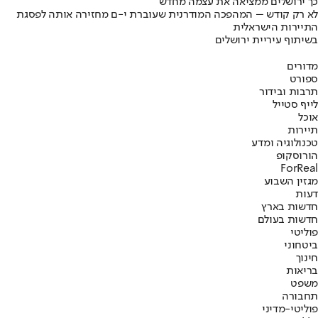
כך ירושלים ממציאה את עצמה מחדש
לא רק קודש – המהפכה המודרנית שעוברת י-ם מחזירה אותה לפסגת
התיירות הישראלית
בשיתוף עיריית ירושלים
מדורים
ספורט
תרבות ובידור
לייף סטייל
אוכל
תיירות
טכנולוגיה ומדע
הורוסקופ
ForReal
מגזין השבוע
דעות
חדשות בארץ
חדשות בעולם
פוליטי
ביטחוני
חינוך
בריאות
משפט
תחבורה
פוליטי-מדיני