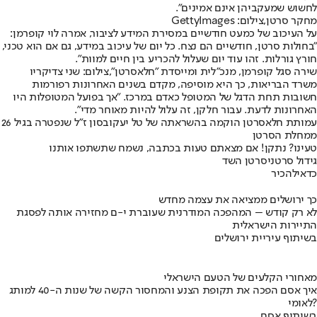
לחשוש שמעקביהן אינם אמינים".
מחקר סרטן,צילום: GettyImages
על העיכוב של כמעט חודשיים במסירת המידע לציבור, אמרה לוי קופרמן:
"בחולות סרטן, חודשיים הם נצח. כל יום של עיכוב במידע, גם אם הוא טכני,
חורץ גורלות. זהו עוד יום שעלול להכריע בין חיים למוות".
שירה סגל קופרמן, מנכ"לית ומייסדת "חלאסרטן",צילום: שני צדיקריו
משרד הבריאות, כך היא מוסיפה, מקדם בשנים האחרונות רפורמות
חשובות תחת הדגל של המטופל כאדם במרכז. "אך בפועל המטופלות היו
האחרונות לדעת. עבור חלקן, זה עלול להיות מאוחר מדי".
עמותת חלאסרטן הוקמה בהשראתה של טל יעקובסון ז"ל שנפטרה בגיל 26
ממחלת הסרטן
טעינו? נתקן! אם מצאתם טעות בכתבה, נשמח שתשתפו אותנו
גידול סרטני
סרטן השד
כדאי
להכיר
כך ירושלים ממציאה את עצמה מחדש
לא רק קודש – המהפכה המודרנית שעוברת י-ם מחזירה אותה לפסגת
התיירות הישראלית
בשיתוף עיריית ירושלים
מאחורי הקלעים של הטעם הישראלי
איך אסם הפכה את תקופת הצנע והמחסור הקשה של שנות ה-40 למותג
לאומי?
בשיתוף אסם