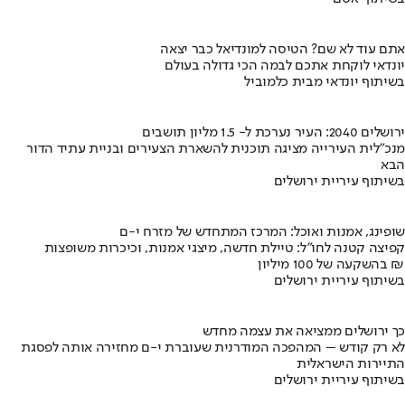
אתם עוד לא שם? הטיסה למונדיאל כבר יצאה
יונדאי לוקחת אתכם לבמה הכי גדולה בעולם
בשיתוף יונדאי מבית כלמוביל
ירושלים 2040: העיר נערכת ל- 1.5 מליון תושבים
מנכ"לית העירייה מציגה תוכנית להשארת הצעירים ובניית עתיד הדור
הבא
בשיתוף עיריית ירושלים
שופינג, אמנות ואוכל: המרכז המתחדש של מזרח י-ם
קפיצה קטנה לחו"ל: טיילת חדשה, מיצגי אמנות, וכיכרות משופצות
בהשקעה של 100 מיליון ₪
בשיתוף עיריית ירושלים
כך ירושלים ממציאה את עצמה מחדש
לא רק קודש – המהפכה המודרנית שעוברת י-ם מחזירה אותה לפסגת
התיירות הישראלית
בשיתוף עיריית ירושלים