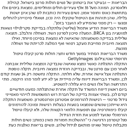
הבריאות – ובעיקר את ביטחונן של נשים חולות סרטן בישראל. קהילת
חלאסרטן, המונה מעל 35 אלף צעירים חולים ומחלימים, נמצאת בימים אלו
בתחושת כאוס וחוסר אמון. נשים צעירות כותבות לנו שהן אינן ישנות
בלילה, שהן תוהות אם הטיפול שקיבלו היה נכון, ושאולי סיכוייהן להחלים
נפגעו – רק מפני שהמידע לא הועבר בזמן".
משרד הבריאות הודיע אתמול (שלישי) על
תקלה בבדיקת סקר
לגילוי נשאות
למוטציה בגן BRCA, המעלה סיכון לסרטן השד, השחלה והלבלב. תוצאה
שלילית בבדיקה משמעותה שהאישה לא נמצאת בסיכון מיוחד, ואילו
תוצאה חיובית מחייבת מעקב רפואי ואף המלצה לכריתת שד ושחלה
מונעת.
משרד הבריאות הסתיר במשך חודש וחצי: חולות סרטן קיבלו טיפול
תרופתי שגוי,צילום: GettyImages
התקלה התגלתה כאשר נמצא שאישה שנבדקה ונמצאה שלילית אובחנה
לאחר מכן עם סרטן שד, ובבדיקה חוזרת נמצאה חיובית. תקלה נוספת
התגלתה אצל אישה אחרת, שלא חלתה. התקלה נחשפה רק 24 שעות קודם
לכן, ומשרד הבריאות דיווח עליה מיידית אך לא ידע לומר מהו היקפה, מתי
התרחשה ועל אלו נשים היא עלולה להשפיע.
ביום ראשון דיווח המשרד על תקלה אחרת שהתגלתה כמעט חודשיים
קודם לכן, בשתי אצוות בדיקה של חברת רוש המשמשות לזיהוי מאפייני
גידול סרטני – רגישות להורמונים אסטרוגן ופרוגסטרון. משמעות התקלה
היא שייתכן שנשים שנמצאו בטעות כבעלות רגישות נמוכה להורמונים
קיבלו כימותרפיה עם תופעות הלוואי הקשות שלה, ולא קיבלו טיפול
הורמונלי שנועד למנוע את חזרת הגידול.
סגל קופרמן הדגישה כי "ההשלכות חמורות מאין כמותן: נשים חולות
מקבלות טיפול שאינו מותאם לגידול שלהן, ונשים בריאות נאלצות כעת