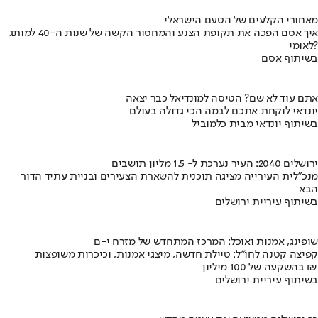
מאחורי הקלעים של הטעם הישראלי
איך אסם הפכה את תקופת הצנע והמחסור הקשה של שנות ה-40 למותג
לאומי?
בשיתוף אסם
אתם עוד לא שם? הטיסה למונדיאל כבר יצאה
יונדאי לוקחת אתכם לבמה הכי גדולה בעולם
בשיתוף יונדאי מבית כלמוביל
ירושלים 2040: העיר נערכת ל- 1.5 מליון תושבים
מנכ"לית העירייה מציגה תוכנית להשארת הצעירים ובניית עתיד הדור
הבא
בשיתוף עיריית ירושלים
שופינג, אמנות ואוכל: המרכז המתחדש של מזרח י-ם
קפיצה קטנה לחו"ל: טיילת חדשה, מיצגי אמנות, וכיכרות משופצות
בהשקעה של 100 מיליון ₪
בשיתוף עיריית ירושלים