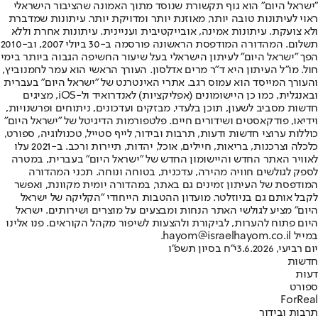
"ישראל היום" הוא גוף תקשורת שנוסד מתוך האמונה שהציבור הישראלי
ראוי לעיתונות טובה יותר, מאוזנת יותר ומדויקת יותר. עיתונות שמדברת
ולא צועקת. עיתונות אמינה, אובייקטיבית ועניינית. עיתונות אחרת וללא
תשלום. המהדורה המודפסת הראשונה פורסמה ב-30 ביולי 2007, וב-2010
הפך "ישראל היום" לעיתון הישראלי בעל שיעור החשיפה הגבוה ביותר בימי
חול. מו"ל העיתון היא ד"ר מרים אדלסון. העורך הראשי הוא עמר לחמנוביץ,
והעורך המייסד הוא עמוס רגב. אתרי האינטרנט של "ישראל היום" בעברית
ובאנגלית, כמו כן היישומונים (אפליקציות) לאנדרואיד ול-iOS, מציגים
חדשות מסביב לשעון, תוכן בלעדי, מבזקים ועדכונים, ניתוחים ופרשנויות,
וידיאו, פודקאסטים ושידורים חיים. פלטפורמות הדיגיטל של "ישראל היום"
כוללות ערוצי חדשות ודעות, תרבות ובידור, לייף סטייל, טכנולוגיה, ספורט,
כלכלה וצרכנות, בריאות, חיילים, אוכל, יהדות, תיירות ורכב. ב-2021 עלו
לאוויר האתר החדש והיישומון החדש של "ישראל היום" בעברית, במטרה
לספק לגולשים חוויה מהירה, עדכנית, בטוחה ונוחה. תכני המהדורה
המודפסת של העיתון זמינים גם באתר, במהדורה יומית מקוונת, ואפשר
לקבל אותם גם בניוזלטר. מועדון ההטבות הייחודי "הקליקה של ישראל
היום" מציע לגולשי האתר הנחות ומבצעים על מוצרים ושירותים. ישראל
היום פתוח להערות, לביקורת ולהצעות לשיפור מקהל הקוראים. פנו אלינו
במייל hayom@israelhayom.co.il.
יום רביעי, 3.6.2026
י"ח בסיון תשפ"ו
חדשות
דעות
ספורט
ForReal
תרבות ובידור