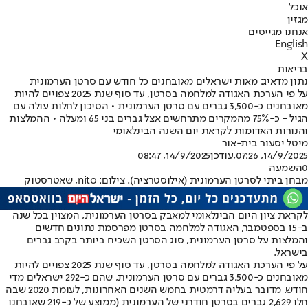
אוכל
מגזין
אנחנו מגייסים
English
X
בריאות
נתון מדאיג: מאות ישראלים מאובחנים כל חודש עם סרטן הערמונית
על פי הערכת האגודה למלחמה בסרטן, עד סוף שנת 2025 צפויים להיות
מאובחנים כ-3,500 גברים עם סרטן הערמונית • הסיכון לחלות עולה עם
הגיל - כ-75% מהמקרים מתרחשים אצל גברים בני 65 ומעלה • ההמלצות
והנורות האדומות לקראת יום השנה הבינלאומי
מיטל יסעור בית-אור
14/9/2025, 07:26
,עודכן
14/9/2025, 08:47
0
השמעה
מבחן ביתי לסרטן הערמונית (אילוסטרציה). צילום: nito, שאטרסטוק
לקראת ציון היום הבינלאומי למאבק בסרטן הערמונית, המצוין בכל שנה
ב-15 בספטמבר, האגודה למלחמה בסרטן מפרסמת נתונים חדשים
והמלצות על סרטן הערמונית, סוג הסרטן השכיח ביותר בקרב גברים
בישראל.
על פי הערכת האגודה למלחמה בסרטן, עד סוף שנת 2025 צפויים להיות
מאובחנים כ-3,500 גברים עם סרטן הערמונית, שהם כ-292 ישראלים מדי
חודש. מדובר בעליה דרמטית בחמש השנים האחרונות, לעומת 2020 שבה
חלו 2,629 גברים בסרטן חודרני של הערמונית (ממוצע של כ-219 שאובחנו