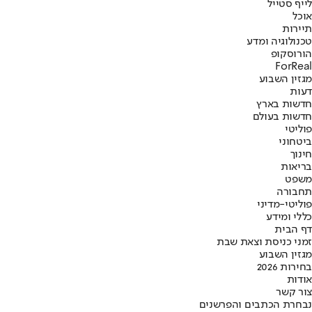
לייף סטייל
אוכל
תיירות
טכנולוגיה ומדע
הורוסקופ
ForReal
מגזין השבוע
דעות
חדשות בארץ
חדשות בעולם
פוליטי
ביטחוני
חינוך
בריאות
משפט
תחבורה
פוליטי-מדיני
כללי ומידע
דף הבית
זמני כניסת וצאת שבת
מגזין השבוע
בחירות 2026
אודות
צור קשר
נבחרת הכתבים והפרשנים