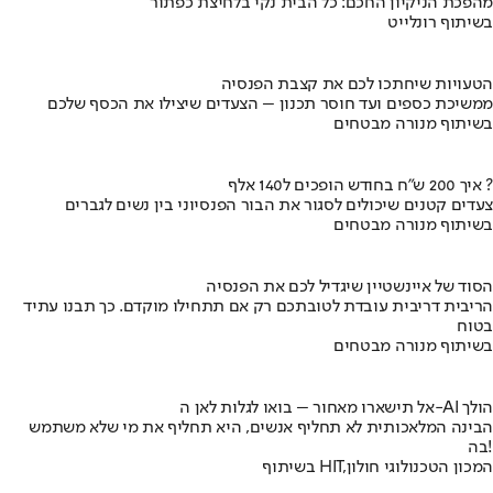
מהפכת הניקיון החכם: כל הבית נקי בלחיצת כפתור
בשיתוף רונלייט
הטעויות שיחתכו לכם את קצבת הפנסיה
ממשיכת כספים ועד חוסר תכנון – הצעדים שיצילו את הכסף שלכם
בשיתוף מנורה מבטחים
איך 200 ש"ח בחודש הופכים ל140 אלף ?
צעדים קטנים שיכולים לסגור את הבור הפנסיוני בין נשים לגברים
בשיתוף מנורה מבטחים
הסוד של איינשטיין שיגדיל לכם את הפנסיה
הריבית דריבית עובדת לטובתכם רק אם תתחילו מוקדם. כך תבנו עתיד
בטוח
בשיתוף מנורה מבטחים
אל תישארו מאחור – בואו לגלות לאן ה-AI הולך
הבינה המלאכותית לא תחליף אנשים, היא תחליף את מי שלא משתמש
בה!
בשיתוף HIT,המכון הטכנולוגי חולון