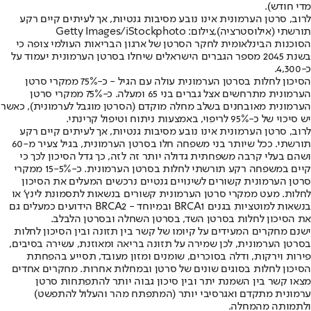
מדי חודש).
לרוב, סרטן הערמונית אינו נובע מסיבות גנטיות, אך לעיתים קיים רקע
תורשתי (אילוסטרציה),צילום: Getty Images/iStockphoto
הסוכנות הבינלאומית לחקר הסרטן של ארגון הבריאות העולמי צופה כי
בשנת 2045 מספר הגברים הישראלים שיחלו בסרטן הערמונית יעמוד על
כ-4,300.
הסיכון לחלות בסרטן הערמונית עולה עם הגיל - כ-75% ממקרי סרטן
הערמונית מתרחשים אצל גברים בני 65 ומעלה. כ-75% ממקרי סרטן
הערמונית מאובחנים בשלב מחלה מוקדם (הסרטן מוגבל לערמונית), כאשר
יש סיכוי של כ-95% לריפוי, באמצעות ניתוח וטיפול קרינתי.
לרוב, סרטן הערמונית אינו נובע מסיבות גנטיות, אך לעיתים קיים רקע
תורשתי. ככל שיותר בני משפחה חלו בסרטן הערמונית, בגיל צעיר מ-60
ושהם בעלי קרבה משפחתית גדולה יותר זה לזה, כך גדל הסיכון לכך כי
קיים במשפחה רקע תורשתי לחלות בסרטן הערמונית. כ-15-5% ממקרי
סרטן הערמונית קשורים לשינויים גנטיים נרכשים המעלים את הסיכון
לחלות. מעט ממקרי סרטן הערמונית קשורים בנשאות לתסמונת לינץ' או
בנשאות למוטציות בגנים BRCA1 ובמיוחד - BRCA2 הידועים כמעלים גם
את הסיכון לחלות בסרטן השד, בסרטן השחלה ובסרטן הלבלב.
ישנם מחקרים המעידים על קיומו של קשר בין תזונה ובין הסיכון לחלות
בסרטן הערמונית, לכן שמירה על תזונה בריאה ומאוזנת, עשירה בסיבים,
פירות וירקות, ודלה בסוכרים, שומנים ומזון מעובד, תסייע בהפחתת
הסיכון לחלות בסוגים שונים של סרטן ובמחלות אחרות. מחקרים אחדים
מצאו קשר בין השמנת יתר ובין סיכון גבוה יותר להתפתחות סרטן
ערמונית מתקדם ואגרסיבי יותר (המתפתח מהר והעלול להתפשט)
ולתמותה מהמחלה.