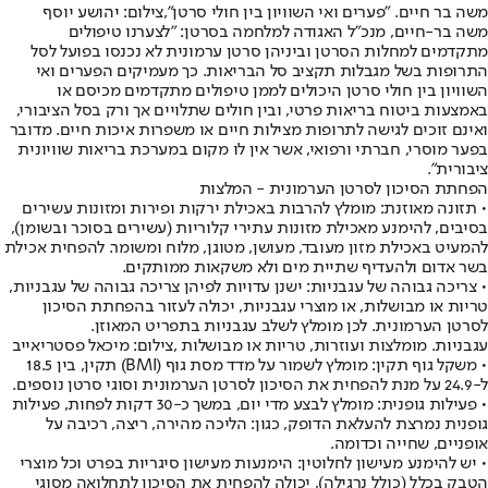
משה בר חיים. "פערים ואי השוויון בין חולי סרטן",צילום: יהושע יוסף
משה בר-חיים, מנכ"ל האגודה למלחמה בסרטן: "לצערנו טיפולים
מתקדמים למחלות הסרטן וביניהן סרטן ערמונית לא נכנסו בפועל לסל
התרופות בשל מגבלות תקציב סל הבריאות. כך מעמיקים הפערים ואי
השוויון בין חולי סרטן היכולים לממן טיפולים מתקדמים מכיסם או
באמצעות ביטוח בריאות פרטי, ובין חולים שתלויים אך ורק בסל הציבורי,
ואינם זוכים לגישה לתרופות מצילות חיים או משפרות איכות חיים. מדובר
בפער מוסרי, חברתי ורפואי, אשר אין לו מקום במערכת בריאות שוויונית
ציבורית".
הפחתת הסיכון לסרטן הערמונית - המלצות
• תזונה מאוזנת: מומלץ להרבות באכילת ירקות ופירות ומזונות עשירים
בסיבים, להימנע מאכילת מזונות עתירי קלוריות (עשירים בסוכר ובשומן),
להמעיט באכילת מזון מעובד, מעושן, מטוגן, מלוח ומשומר. להפחית אכילת
בשר אדום ולהעדיף שתיית מים ולא משקאות ממותקים.
• צריכה גבוהה של עגבניות: ישנן עדויות לפיהן צריכה גבוהה של עגבניות,
טריות או מבושלות, או מוצרי עגבניות, יכולה לעזור בהפחתת הסיכון
לסרטן הערמונית. לכן מומלץ לשלב עגבניות בתפריט המאוזן.
עגבניות. מומלצות ועוזרות, טריות או מבושלות ,צילום: מיכאל פסטריאייב
• משקל גוף תקין: מומלץ לשמור על מדד מסת גוף (BMI) תקין, בין 18.5
ל-24.9 על מנת להפחית את הסיכון לסרטן הערמונית וסוגי סרטן נוספים.
• פעילות גופנית: מומלץ לבצע מדי יום, במשך כ-30 דקות לפחות, פעילות
גופנית נמרצת להעלאת הדופק, כגון: הליכה מהירה, ריצה, רכיבה על
אופניים, שחייה וכדומה.
• יש להימנע מעישון לחלוטין: הימנעות מעישון סיגריות בפרט וכל מוצרי
הטבק בכלל (כולל נרגילה), יכולה להפחית את הסיכון לתחלואה מסוגי