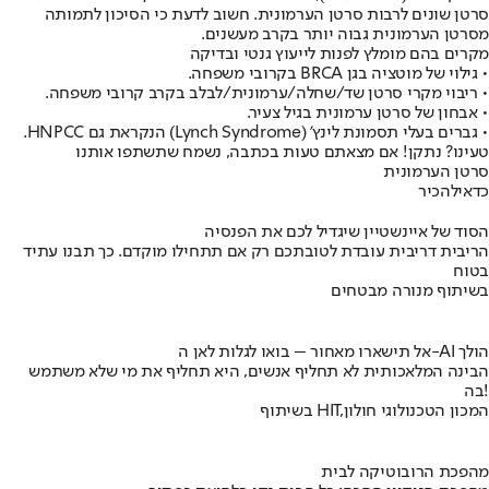
סרטן שונים לרבות סרטן הערמונית. חשוב לדעת כי הסיכון לתמותה
מסרטן הערמונית גבוה יותר בקרב מעשנים.
מקרים בהם מומלץ לפנות לייעוץ גנטי ובדיקה
• גילוי של מוטציה בגן BRCA בקרובי משפחה.
• ריבוי מקרי סרטן שד/שחלה/ערמונית/לבלב בקרב קרובי משפחה.
• אבחון של סרטן ערמונית בגיל צעיר.
• גברים בעלי תסמונת לינץ' (Lynch Syndrome) הנקראת גם HNPCC.
טעינו? נתקן! אם מצאתם טעות בכתבה, נשמח שתשתפו אותנו
סרטן הערמונית
כדאי
להכיר
הסוד של איינשטיין שיגדיל לכם את הפנסיה
הריבית דריבית עובדת לטובתכם רק אם תתחילו מוקדם. כך תבנו עתיד
בטוח
בשיתוף מנורה מבטחים
אל תישארו מאחור – בואו לגלות לאן ה-AI הולך
הבינה המלאכותית לא תחליף אנשים, היא תחליף את מי שלא משתמש
בה!
בשיתוף HIT,המכון הטכנולוגי חולון
מהפכת הרובוטיקה לבית