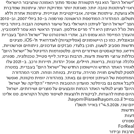
"ישראל היום" הוא גוף תקשורת שנוסד מתוך האמונה שהציבור הישראלי
ראוי לעיתונות טובה יותר, מאוזנת יותר ומדויקת יותר. עיתונות שמדברת
ולא צועקת. עיתונות אמינה, אובייקטיבית ועניינית. עיתונות אחרת וללא
תשלום. המהדורה המודפסת הראשונה פורסמה ב-30 ביולי 2007, וב-2010
הפך "ישראל היום" לעיתון הישראלי בעל שיעור החשיפה הגבוה ביותר בימי
חול. מו"ל העיתון היא ד"ר מרים אדלסון. העורך הראשי הוא עמר לחמנוביץ,
והעורך המייסד הוא עמוס רגב. אתרי האינטרנט של "ישראל היום" בעברית
ובאנגלית, כמו כן היישומונים (אפליקציות) לאנדרואיד ול-iOS, מציגים
חדשות מסביב לשעון, תוכן בלעדי, מבזקים ועדכונים, ניתוחים ופרשנויות,
וידיאו, פודקאסטים ושידורים חיים. פלטפורמות הדיגיטל של "ישראל היום"
כוללות ערוצי חדשות ודעות, תרבות ובידור, לייף סטייל, טכנולוגיה, ספורט,
כלכלה וצרכנות, בריאות, חיילים, אוכל, יהדות, תיירות ורכב. ב-2021 עלו
לאוויר האתר החדש והיישומון החדש של "ישראל היום" בעברית, במטרה
לספק לגולשים חוויה מהירה, עדכנית, בטוחה ונוחה. תכני המהדורה
המודפסת של העיתון זמינים גם באתר, במהדורה יומית מקוונת, ואפשר
לקבל אותם גם בניוזלטר. מועדון ההטבות הייחודי "הקליקה של ישראל
היום" מציע לגולשי האתר הנחות ומבצעים על מוצרים ושירותים. ישראל
היום פתוח להערות, לביקורת ולהצעות לשיפור מקהל הקוראים. פנו אלינו
במייל hayom@israelhayom.co.il.
יום שני, 4.5.2026
י"ז באייר תשפ"ו
חדשות
דעות
ספורט
ForReal
תרבות ובידור