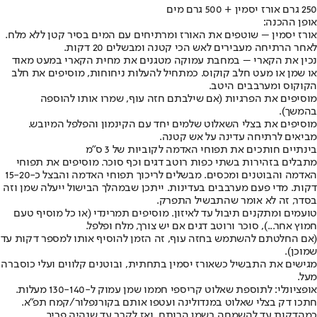
250 גרם אורז יסמין + 500 גרם מים
אופן ההכנה:
אורז יסמין – שוטפים את האורז ומרתיחים עם המים בסיר קטן ללא מלח.
לאחר הרתיחה מעבירים לאש הכי קטנה ומבשלים 20 דקות.
נכין את הקארי – במחבת עמוקה מטגנים את מחית הקארי במעט מאוד
או שמן או מעט חלב קוקוס. כמתחיל להעלות ניחוחות, מוסיפים את חלב
הקוקוס ומערבבים היטב.
מוסיפים את הפרגיות (אם שילבתם חזה עוף, שמרו אותו להוספה
בהמשך).
מוסיפים את בצלי השאלוט שלמים יחד עם הקינמון והפלפל המיובש.
מביאים לרתיחה עדינה על אש קטנה.
בינתיים חותכים את תפוחי האדמה לקוביות של 3 ס"מ
מתבלים בזהירות בשתי כפות רוטב דגים וכף סוכר. מוסיפים את תפוחי
האדמה והבוטנים ומכסים. מבשלים לריכוך תפוחי האדמה והבצל כ-15-20
דקות. מדי פעם מערבבים בעדינות. ייתכן שבמהלך הבישול ייעלה שמן וזה
בסדר, זה לא אומר שהתבשיל התפרק.
טועמים ומתקנים תיבול עד לאיזון. מוסיפים תמרינדי (או כל מוסיף טעם
חמוץ אחר...), סוכר ורוטב דגים אם יש צורך, מלח ופלפל.
(אם החלטתם להשתמש בחזה עוף, זה הזמן להוסיף אותו למספר דקות עד
שמוכן).
מגישים את התבשיל כשאורז יסמין בתחתית, ובוטנים קלווים ועלי כוסברה
מעל.
אופציונלי: לתוספת שאלוט קריספי חממו שמן עמוק ל-130-140 מעלות.
חתכו דק בצלי שאלוט במנדולינה ועטפו אותם בקורנפלור/קמח תפ"א.
כמהדקות עד להשמחה בשמן הרותח, ואז לקרר עד שנהיה פריך.