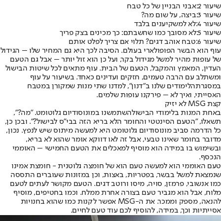
שיעור 2:
אבני הבניין של כל טבח
שיעור 3:
ביצה, על שום מה?
שיעור 4:
לא למשקיענים בלבד
שיעור 5:
לא מסובך כמו שחשבתם: כך מכינים בצק פריך
שיעור 6:
טבח אוהב דגים? תלוי אם צריך לפלט אותם
עוף הוא הבשר הפופולארי בעולם. הסיבה לכך היא גם המחיר שלו – הגידול
של עופות מהיר למשל מגידול בקר, ועל כן הוא זול יותר – אבל גם הטעם
העדין, המאמץ והמקבל, הטעם של הבית. עוף מתאים לכל שיטות הבישול
ומשתלב עם הרבה טעמים, חזקים ועדינים כאחד. בשיעור על עוף
במסגרת
הלימודים שלנו ב"דנון"
, למדנו שתי מנות שמקורן במטבח
האסייתי, ואיך לא – פירקנו עופות שלמים.
קצת MSG לא יזיק
באחת המנות ב
לימודי הבישול
השתמשנו במונוסודיום גלוטומט. "מה?",
תשאלו, "הטעם הסינטטי והחומר הלא בריא הזה בבי"ס לבישול?". ובכן כן,
כל הדרמה סביב מונוסודיום גלוטומט היא למעשה מיתוס שיש לנפץ. נכון,
מדובר בחומר שאינו טבעי, אבל זה לאו דווקא אומר שהוא לא בריא,
ובשימוש בו במידה הוא מוסיף למאכלים את הטעם החמישי – האוממי
הנכסף.
טעם האוממי הוא למעשה טעם הוא של חומצה גלוטנית - חומצת אמינו
שנמצאת למשל בבשר, בפטריות, באצות, וכן במזונות שעוברים התססה
כמו אנשובי, פרמזן, סויה, מיסו ורוטב דגים. הטעם מקושר לעתים לטעם
מלוח, אבל הוא מגביר טעם בצורה אחרת ממלח. וכמו בחטיפים, מוסיף
להנאה, מספק וממכר. את ה-MSG אפשר לקנות כמו שהוא בחנויות
אסייתיות וכך, במידה, להוסיף לכם עוד טעם לחיים.