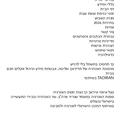
כללי ומידע
דף הבית
זמני כניסת וצאת שבת
מגזין השבוע
בחירות 2026
אודות
צור קשר
נבחרת הכתבים והפרשנים
מדיניות פרטיות
הצהרת נגישות
תנאי שימוש
כדאי
להכיר
כך תחסכו בחשמל בלי להזיע
מהפכת האנרגיה של תדיראן: שליטה, אבטחת מידע וניהול אקלים חכם
בבית
בשיתוף TADIRAN
בצל איומי איראן: כך נערך משק האנרגיה
פסגת האנרגיה במעמד שגריר ארה"ב, שר האנרגיה ובכירי התעשייה
בישראל ובעולם
בשיתוף המכון הישראלי לאנרגיה ולסביבה