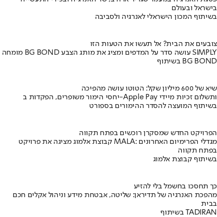
בישראל ובעולם
בשיתוף המכון הישראלי לאנרגיה ולסביבה
צובעים את הבית? אל תעשו את הטעות הזו
מומחה BG BOND עושה סדר על המדפים ומציג את מותג הצבע SIMPLY
בשיתוף BG BOND
שיא של 600 מיליון שקל: הטוטו עושה מהפיכה
יחסי הימור משופרים, הפקדות ב-Apple Pay ותשלום זכיות מיידי
בשיתוף המועצה להסדר ההימורים בספורט
הפרויקט החדש שמסקרן רוכשים בפתח תקווה
קבוצת אלמוג מציגה את פרויקט MALA: מגדלי הפרימיום האחרונים
בפתח תקווה
בשיתוף קבוצת אלמוג
כך תחסכו בחשמל בלי להזיע
מהפכת האנרגיה של תדיראן: שליטה, אבטחת מידע וניהול אקלים חכם
בבית
בשיתוף TADIRAN