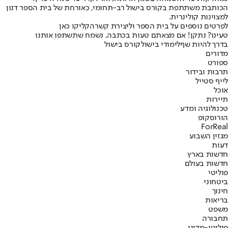
הכותבת משתתפת בקורס בישול רב-תחומי, כאורחת של בית הספר דנון
למצוינות קולינרית.
לפרטים נוספים על בית הספר וליצירת קשר
הקליקו כאן
טעינו? נתקן! אם מצאתם טעות בכתבה, נשמח שתשתפו אותנו
בדרך להיות שף
לימודי בישול
קורס בישול
מדורים
ספורט
תרבות ובידור
לייף סטייל
אוכל
תיירות
טכנולוגיה ומדע
הורוסקופ
ForReal
מגזין השבוע
דעות
חדשות בארץ
חדשות בעולם
פוליטי
ביטחוני
חינוך
בריאות
משפט
תחבורה
פוליטי-מדיני