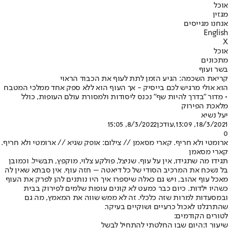
אוכל
מגזין
אנחנו מגייסים
English
X
אוכל
מתכונים
בשר ועוף
קריאת השכמה: הגיע הזמן לתת לעוף את הכבוד הראוי
הוא אולי מרגיש לכם בייסיק - אך העוף הוא ללא ספק אחד ממלכי המטבח
• מדור "בדרך להיות שף" נכנס ליסודות ולמסורת עולם העופות, כולל
מלאכת הפירוק
יעל נשיא
18/3/2021, 13:09
,עודכן
8/3/2022, 15:05
0
ארומטי ולא חריף. קארי מסאמן // צילום: אופק שגיא // ארומטי ולא חריף.
קארי מסאמן
תגידו מה שתגידו, אין על עוף. שניצל, פולקע צלוי, מוקפץ, תבשיל. וכמובן
בל נשכח את המרכיב הסודי של כל דיאטה – חזה עוף. אין סבתא שאין לה
מאכל עוף אהוב, ויש גם כאלה שיספרו איך היו נותנים להן לפרק את העוף
כשהיו ילדות. כיום כבר כמעט לא קונים עופות שלמים לפירוק בבית
ובמסעדות למרות שזה כלכלי. זה לא ממש שווה את המאמץ, מה גם
שהתרגלנו לאכול כרעיים ושוקיים בעיקר.
לטורים הקודמים:
שיעור 1:
היום שבו החלטתי להתחיל לבשל