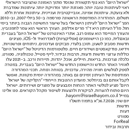
"ישראל היום" הוא גוף תקשורת שנוסד מתוך האמונה שהציבור הישראלי
ראוי לעיתונות טובה יותר, מאוזנת יותר ומדויקת יותר. עיתונות שמדברת
ולא צועקת. עיתונות אמינה, אובייקטיבית ועניינית. עיתונות אחרת וללא
תשלום. המהדורה המודפסת הראשונה פורסמה ב-30 ביולי 2007, וב-2010
הפך "ישראל היום" לעיתון הישראלי בעל שיעור החשיפה הגבוה ביותר בימי
חול. מו"ל העיתון היא ד"ר מרים אדלסון. העורך הראשי הוא עמר לחמנוביץ,
והעורך המייסד הוא עמוס רגב. אתרי האינטרנט של "ישראל היום" בעברית
ובאנגלית, כמו כן היישומונים (אפליקציות) לאנדרואיד ול-iOS, מציגים
חדשות מסביב לשעון, תוכן בלעדי, מבזקים ועדכונים, ניתוחים ופרשנויות,
וידיאו, פודקאסטים ושידורים חיים. פלטפורמות הדיגיטל של "ישראל היום"
כוללות ערוצי חדשות ודעות, תרבות ובידור, לייף סטייל, טכנולוגיה, ספורט,
כלכלה וצרכנות, בריאות, חיילים, אוכל, יהדות, תיירות ורכב. ב-2021 עלו
לאוויר האתר החדש והיישומון החדש של "ישראל היום" בעברית, במטרה
לספק לגולשים חוויה מהירה, עדכנית, בטוחה ונוחה. תכני המהדורה
המודפסת של העיתון זמינים גם באתר, במהדורה יומית מקוונת, ואפשר
לקבל אותם גם בניוזלטר. מועדון ההטבות הייחודי "הקליקה של ישראל
היום" מציע לגולשי האתר הנחות ומבצעים על מוצרים ושירותים. ישראל
היום פתוח להערות, לביקורת ולהצעות לשיפור מקהל הקוראים. פנו אלינו
במייל hayom@israelhayom.co.il.
יום שני, 6.7.2026
כ"א בתמוז תשפ"ו
חדשות
דעות
ספורט
ForReal
תרבות ובידור