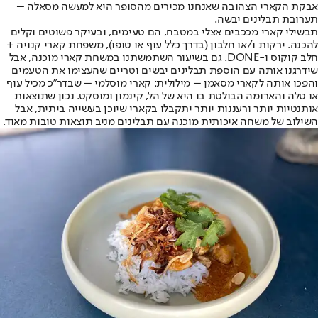
אבקת הקארי הצהובה שאנחנו מכירים מהסופר היא למעשה מסאלה –
תערובת תבלינים יבשה.
תבשילי קארי מככבים אצלי במטבח, הם טעימים, ובעיקר פשוטים וקלים
להכנה. ירקות ו/או חלבון (בדרך כלל עוף או טופו), משפחת קארי קנויה +
חלב קוקוס ו-DONE. גם בשיעור השתמשתנו במשחת קארי מוכנה, אבל
שידרגנו אותה עם הוספת תבלינים יבשים וטריים שהעצימו את הטעמים
והפכו אותה לקארי מסאמן – מילולית: קארי מוסלמי – שבדר"כ מכיל עוף
או טלה והארומה הבולטת בו היא של הל, קינמון ומוסקט. נכון שתוצאות
אותנטיות יותר ורעננות יותר יתקבלו בקארי שיוכן בעשייה ביתית, אבל
השילוב של משחה איכותית מוכנה עם תבלינים מניב תוצאות טובות מאוד.