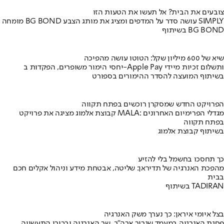
צובעים את הבית? אל תעשו את הטעות הזו
מומחה BG BOND עושה סדר על המדפים ומציג את מותג הצבע SIMPLY
בשיתוף BG BOND
שיא של 600 מיליון שקל: הטוטו עושה מהפיכה
יחסי הימור משופרים, הפקדות ב-Apple Pay ותשלום זכיות מיידי
בשיתוף המועצה להסדר ההימורים בספורט
הפרויקט החדש שמסקרן רוכשים בפתח תקווה
קבוצת אלמוג מציגה את פרויקט MALA: מגדלי הפרימיום האחרונים
בפתח תקווה
בשיתוף קבוצת אלמוג
כך תחסכו בחשמל בלי להזיע
מהפכת האנרגיה של תדיראן: שליטה, אבטחת מידע וניהול אקלים חכם
בבית
בשיתוף TADIRAN
בצל איומי איראן: כך נערך משק האנרגיה
פסגת האנרגיה במעמד שגריר ארה"ב, שר האנרגיה ובכירי התעשייה