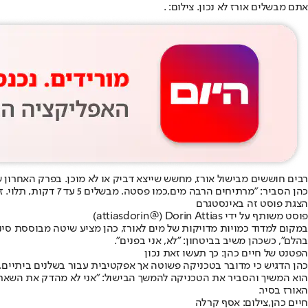
אתם מבשלים אורז לא נכון. צילום: .
רבים חוששים מבישול אורז, מחשש שייצא דביק או לא מוכן. בפרק האחרון 
כהן הסביר: "מרתיחים הרבה מים,
כמו פסטה
. מבשלים 5 עד 7 דקות, תלוי. זה כמעט מוכן, מסננים, שופכים את כל המים".
הצגת פוסט זה באינסטגרם
פוסט משותף על ידי ‏‎Dorin Attias‎‏ (@‏‎attiasdorin‎‏)
במקום למדוד כמויות מדויקות של מים לאורז, כהן מציע שיטה מבוססת סינ
בהלם", כשכהן משיב בביטחון: "לא, אני בפנים".
הפטנט של חיים כהן: כך תעשו זאת נכון
כהן הדגיש כי מדובר בטכניקה פשוטה אך אפקטיבית עבור בשלנים ביתיים. הו
הוא המשיך והסביר את הטכניקה להמשך הבישול: "אני לא מהדק את השאר. ה
האורז בסיר.
חיים כהן,צילום: אסף קרלה