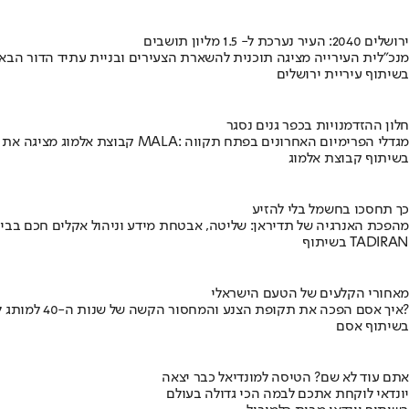
ירושלים 2040: העיר נערכת ל- 1.5 מליון תושבים
מנכ"לית העירייה מציגה תוכנית להשארת הצעירים ובניית עתיד הדור הבא
בשיתוף עיריית ירושלים
חלון ההזדמנויות בכפר גנים נסגר
קבוצת אלמוג מציגה את פרויקט MALA: מגדלי הפרימיום האחרונים בפתח תקווה
בשיתוף קבוצת אלמוג
כך תחסכו בחשמל בלי להזיע
מהפכת האנרגיה של תדיראן: שליטה, אבטחת מידע וניהול אקלים חכם בבי
בשיתוף TADIRAN
מאחורי הקלעים של הטעם הישראלי
איך אסם הפכה את תקופת הצנע והמחסור הקשה של שנות ה-40 למותג לאומי?
בשיתוף אסם
אתם עוד לא שם? הטיסה למונדיאל כבר יצאה
יונדאי לוקחת אתכם לבמה הכי גדולה בעולם