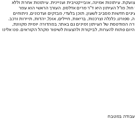
ועקת. עיתונות אמינה, אובייקטיבית ועניינית. עיתונות אחרת וללא
עור החשיפה הגבוה ביותר בימי חול. מו"ל העיתון היא ד"ר מרים אדלסון. העורך הראשי הוא עמר
 והעורך המייסד הוא עמוס רגב. אתרי האינטרנט של "ישראל היום" בעברית ובאנגלית, כמו כן היישומונים (אפליקציות) לאנדרואיד ול-iOS, מציגים חדשות מסביב לשעון, תוכן בלעדי, מבזקים ועדכונים, ניתוחים
, ספורט, כלכלה וצרכנות, בריאות, חיילים, אוכל, יהדות, תיירות ורכב.
דורה המודפסת של העיתון זמינים גם באתר, במהדורה יומית מקוונת,
היום פתוח להערות, לביקורת ולהצעות לשיפור מקהל הקוראים. פנו אלינו
העבודה במטבח