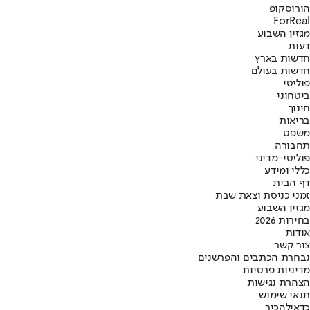
הורוסקופ
ForReal
מגזין השבוע
דעות
חדשות בארץ
חדשות בעולם
פוליטי
ביטחוני
חינוך
בריאות
משפט
תחבורה
פוליטי-מדיני
כללי ומידע
דף הבית
זמני כניסת וצאת שבת
מגזין השבוע
בחירות 2026
אודות
צור קשר
נבחרת הכתבים והפרשנים
מדיניות פרטיות
הצהרת נגישות
תנאי שימוש
כדאי
להכיר