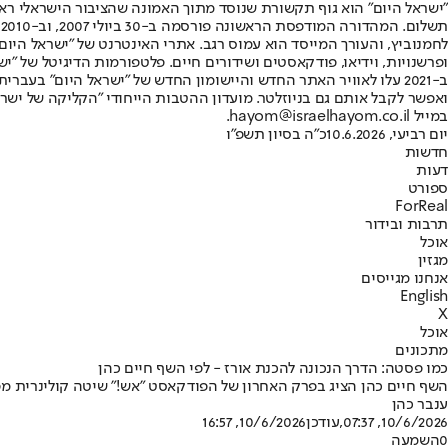
"ישראל היום" הוא גוף תקשורת שנוסד מתוך האמונה שהציבור הישראלי ראוי 
ת
ופרשנויות, וידיאו, פודקאסטים ושידורים חיים. פלטפורמות הדיגיטל של "ישרא
ב-2021 עלו לאוויר האתר החדש והיישומון החדש של "ישראל היום" בע
ואפשר לקבל אותם גם בניוזלטר. מועדון ההטבות הייחודי "הקליקה של ישרא
במייל hayom@israelhayom.co.il.
יום רביעי, 10.6.2026
כ"ה בסיון תשפ"ו
חדשות
דעות
ספורט
ForReal
תרבות ובידור
אוכל
מגזין
אנחנו מגייסים
English
X
אוכל
מתכונים
כמו פסטה: הדרך הנכונה להכנת אורז - לפי השף חיים כהן
השף חיים כהן הציג בפרק האחרון של הפודקאסט "אש!" שיטה קולינרית מפ
ענבר כהן
10/6/2026, 07:37
,עודכן
10/6/2026, 16:57
0
השמעה