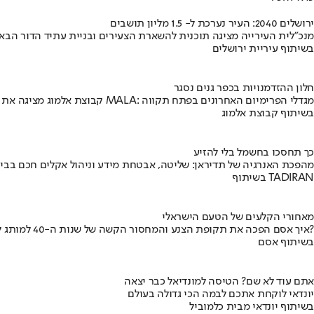
ירושלים 2040: העיר נערכת ל- 1.5 מליון תושבים
מנכ"לית העירייה מציגה תוכנית להשארת הצעירים ובניית עתיד הדור הבא
בשיתוף עיריית ירושלים
חלון ההזדמנויות בכפר גנים נסגר
קבוצת אלמוג מציגה את פרויקט MALA: מגדלי הפרימיום האחרונים בפתח תקווה
בשיתוף קבוצת אלמוג
כך תחסכו בחשמל בלי להזיע
מהפכת האנרגיה של תדיראן: שליטה, אבטחת מידע וניהול אקלים חכם בבי
בשיתוף TADIRAN
מאחורי הקלעים של הטעם הישראלי
איך אסם הפכה את תקופת הצנע והמחסור הקשה של שנות ה-40 למותג לאומי?
בשיתוף אסם
אתם עוד לא שם? הטיסה למונדיאל כבר יצאה
יונדאי לוקחת אתכם לבמה הכי גדולה בעולם
בשיתוף יונדאי מבית כלמוביל