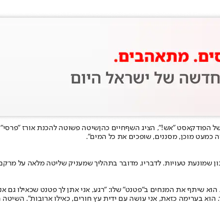
של הפודקאסט "אש!", הציג השף
חיים כהן
שיטה פשוטה להכנת אורז "פרסי"
ון שמונעת טעויות. לדבריו, מדובר בתהליך שמעניק שליטה מלאה על מרקם
א שיתף את המנחים ב"פטנט" שלו: "רגע, אני אתן לך פטנט שכאילו גם אני 
וא בערימה כזאת, אני עושה עם ידית עץ חורים, כאילו ארובות". השיטה 