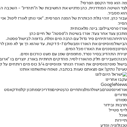
מה הוא סוד הקסם הפרסי?
לצד השיטה המודרנית, כהן מדגיש את החשיבות של ה"תהדיג" - השכבה התח
הוא מסביר.
עבור כהן, זוהי גולת הכותרת של המנה הפרסית. "אני נותן לאורז ליפול, 
הסיר.
אורז פרסי,צילום: בינה מלאכותית
מתכון צעד אחר צעד: אורז בשיטת ה"פסטה" של חיים כהן
הרתיחה
:
מרתיחים סיר גדול עם הרבה מים ומלח, בדומה לבישול פסטה.
הבישול
:
מוסיפים את האורז ומבשלים 5-7 דקות, עד שהוא רך אך לא מוכן לחלוטין.
הסינון
:
מסננים את האורז מכל המים.
יצירת התהדיג
:
בסיר נפרד, מחממים שמן עם מעט כורכום ומים.
הכנה:
מעבירים חלק מהאורז לסיר, מהדקים תחתית באורז, יוצרים בו "ארו
בישול סופי:
מוסיפים את האורז הנותר ומוסיפים 3/4 כוס מים רותחים על קילו, סוגרים עם מכסה עטוף במגבת ומבשלים על אש נמוכה כ-35-40 דקות.
טעינו? נתקן! אם מצאתם טעות בכתבה, נשמח שתשתפו אותנו
עקבו אחרינו
G
o
o
g
l
e
News
אורז
אינסטגרם
בישול
המלצות
חיים כהן
טיפים
מדריכים
מתכון קל
פודקאסט
מדורים
ספורט
תרבות ובידור
לייף סטייל
אוכל
תיירות
טכנולוגיה ומדע