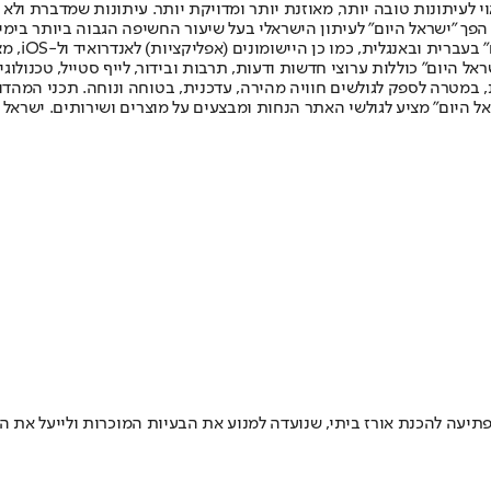
לעיתונות טובה יותר, מאוזנת יותר ומדויקת יותר. עיתונות שמדברת ולא צ
שלום. המהדורה המודפסת הראשונה פורסמה ב-30 ביולי 2007, וב-2010 הפך "ישראל היום" לעיתון הישראלי בעל שי
לחמנוביץ,
ל היום" כוללות ערוצי חדשות ודעות, תרבות ובידור, לייף סטייל, טכנולוגיה
ברית, במטרה לספק לגולשים חוויה מהירה, עדכנית, בטוחה ונוחה. תכני המה
ל היום" מציע לגולשי האתר הנחות ומבצעים על מוצרים ושירותים. ישראל 
תיעה להכנת אורז ביתי, שנועדה למנוע את הבעיות המוכרות ולייעל את 