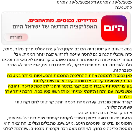
18/5/2026, 04:09
,עודכן
18/5/2026, 04:09
0
השמעה
במשך שנים הקרוטון היה הכוכב הקטן של קערת
הסלט
. פריך, מלוח, מוכר,
כזה שמצליח לגרום גם לחסה עייפה להרגיש קצת יותר חגיגית. אבל
מאחורי הפריכות הזו מסתתרת אמת פשוטה: קרוטונים לא באמת הופכים
סלט לארוחה. הם מוסיפים מרקם, לפעמים גם טעם, אבל לרוב לא הרבה
מעבר לזה.
כאן נכנסת לתמונה אחת ההחלפות החכמות והפשוטות ביותר במטבח
הביתי, שעועית קלויה. או חומוס קלוי. או עדשים קלויות.
בקיצור,
קטניות
שעברו סיבוב קצר בתנור והפכו לתוספת פריכה, זהובה
ומשביעה, עם יתרון תזונתי אמיתי. אותו רעש קטן בפה, הרבה יותר ערך
בצלחת.
קערה אחת מוכרת, קערה אחת חכמה יותר. קרוטוני לחם וקרוטוני
שעועית קלויה,
אותו קראנץ', הרבה יותר שובע
הרעיון פשוט כמעט באופן חשוד: לוקחים קופסת שימורים של שעועית,
חומוס או עדשים, שוטפים היטב, מייבשים, מתבלים וצולים. התוצאה היא
תוספת פריכה מבחוץ, לעיתים מעט רכה וקרמית מבפנים, שנותנת לסלט