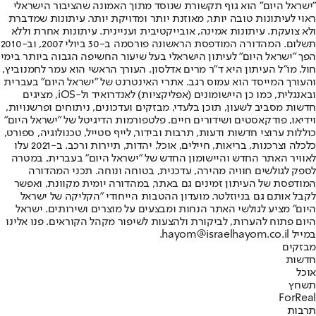
"ישראל היום" הוא גוף תקשורת שנוסד מתוך האמונה שהציבור הישראלי
ראוי לעיתונות טובה יותר, מאוזנת יותר ומדויקת יותר. עיתונות שמדברת
ולא צועקת. עיתונות אמינה, אובייקטיבית ועניינית. עיתונות אחרת וללא
תשלום. המהדורה המודפסת הראשונה פורסמה ב-30 ביולי 2007, וב-2010
הפך "ישראל היום" לעיתון הישראלי בעל שיעור החשיפה הגבוה ביותר בימי
חול. מו"ל העיתון היא ד"ר מרים אדלסון. העורך הראשי הוא עמר לחמנוביץ,
והעורך המייסד הוא עמוס רגב. אתרי האינטרנט של "ישראל היום" בעברית
ובאנגלית, כמו כן היישומונים (אפליקציות) לאנדרואיד ול-iOS, מציגים
חדשות מסביב לשעון, תוכן בלעדי, מבזקים ועדכונים, ניתוחים ופרשנויות,
וידיאו, פודקאסטים ושידורים חיים. פלטפורמות הדיגיטל של "ישראל היום"
כוללות ערוצי חדשות ודעות, תרבות ובידור, לייף סטייל, טכנולוגיה, ספורט,
כלכלה וצרכנות, בריאות, חיילים, אוכל, יהדות, תיירות ורכב. ב-2021 עלו
לאוויר האתר החדש והיישומון החדש של "ישראל היום" בעברית, במטרה
לספק לגולשים חוויה מהירה, עדכנית, בטוחה ונוחה. תכני המהדורה
המודפסת של העיתון זמינים גם באתר, במהדורה יומית מקוונת, ואפשר
לקבל אותם גם בניוזלטר. מועדון ההטבות הייחודי "הקליקה של ישראל
היום" מציע לגולשי האתר הנחות ומבצעים על מוצרים ושירותים. ישראל
היום פתוח להערות, לביקורת ולהצעות לשיפור מקהל הקוראים. פנו אלינו
במייל hayom@israelhayom.co.il.
מבזקים
חדשות
אוכל
תשחץ
ForReal
תרבות