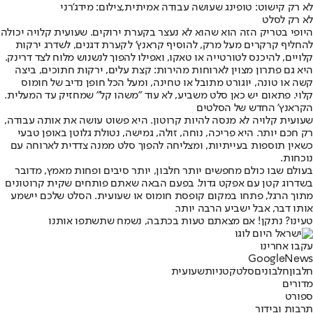
לא רק קישוט: טופינג שעושה עבודה אמיתית,צילום: מידג'רני
לא רק לסלט
היופי בטריק הזה הוא שהוא לא נעצר בקערת ירוקים. שעועית קלויה יכולה
להחליף קרקרים מעל מרק, להוסיף קראנץ' לקערת דגנים, לשדרג ירקות
קלויים, להיכנס לטורטייה או טאקו, ואפילו להפוך לנשנוש מלוח לצד דרינק.
היא גם פתרון מצוין לארוחות מהירות: קצת עלים, ירקות חתוכים, ביצה
קשה או טונה, יוגורט מתובל או טחינה, ומעל הכל חופן נדיב של חומוס
קלוי. פתאום יש כאן סלט משביע, לא עוד "משהו קל" שמחזיק עד המעלית.
הקראנץ' החדש של הסלטים
שעועית קלויה לא מנסה להיות קרוטון. היא פשוט עושה את אותה עבודה,
רק חכם יותר. היא פריכה, נוחה, זולה, גמישה, נטולת גלוטן באופן טבעי
כשאין תוספות בעייתיות, ומצליחה להפוך סלט ממנה צדדית לארוחה עם
נוכחות.
בעולם שבו כולם מחפשים יותר חלבון, יותר סיבים ופחות מאמץ, מדובר
בשדרוג קטן עם אפקט גדול. בפעם הבאה שאתם פותחים שקית קרוטונים
מתוך הרגל, פתחו במקום קופסת חומוס או שעועית. הסלט שלכם יישמע
אותו דבר, אבל ישביע הרבה יותר.
טעינו? נתקן! אם מצאתם טעות בכתבה, נשמח שתשתפו אותנו
עקבו אחרינו
G
o
o
g
l
e
News
חלבון
חלבונים
סלט
קטניות
שעועית
מדורים
ספורט
תרבות ובידור