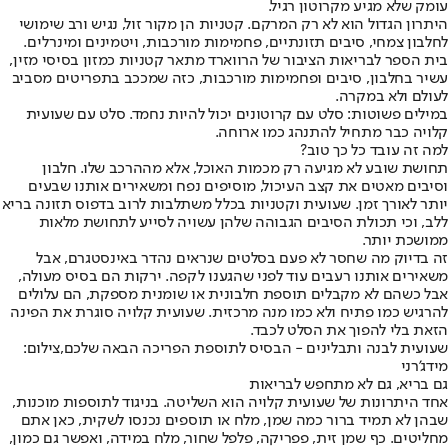
עומק שלא מגיע מקרוטון רגיל.
היתרון הגדול הוא לא רק המרקם. קטניות הן מקור זול, נגיש ורב שימושי
לחלבון צמחי, סיבים תזונתיים, פחמימות מורכבות, ויטמינים ומינרלים.
בית הספר לבריאות הציבור של הרווארד מתאר קטניות כמזון בסיסי מזין,
עשיר בחלבון, סיבים ופחמימות מורכבות, כזה שמככב בתפריטים מסביב
לעולם ולא במקרה.
במילים פשוטות: סלט עם קרוטונים יכול להיות נחמד. סלט עם שעועית
קלויה כבר מתחיל להתנהג כמו ארוחה.
למה זה עובד כל כך טוב?
תחושת שובע לא מגיעה רק מכמות האוכל, אלא מההרכב שלו. חלבון
וסיבים מאטים את קצב העיכול, מוסיפים נפח ומשאירים אותנו שבעים
יותר לאורך זמן. שעועית וקטניות בכלל משתלבות לרוב בדפוס תזונה בריא
ללב, וכי תכולת הסיבים הגבוהה שלהן עשויה לסייע לתחושת מלאות
ממושכת יותר.
זה בדיוק מה שחסר לא פעם בסלטים שנראים נהדר באינסטגרם, אבל
משאירים אותנו רעבים עוד לפני שהגענו לקפה. ירקות הם בסיס מעולה,
אבל כשהם לא מקבלים תוספת חלבונית או שומנית מספקת, הם עלולים
להרגיש כמו פתיח ולא כמו מנה מרכזית. שעועית קלויה סוגרת את הפינה
הזאת בלי להפוך את הסלט לכבד.
שעועית לבנה ותבלינים - הבסיס לתוספת הפריכה הבאה שלכם,צילום:
מידג'רני
גם בריא, גם לא מתחפש לבריאות
אחד היתרונות של שעועית קלויה הוא השליטה. בניגוד לתוספות מוכנות,
שבהן לא תמיד ברור כמה שמן, מלח או תוספים נכנסו לשקית, כאן אתם
מחליטים. כף שמן זית, פפריקה, פלפל שחור, מלח במידה, ואפשר גם כמון,