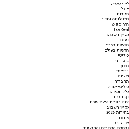
לייף סטייל
אוכל
תיירות
טכנולוגיה ומדע
הורוסקופ
ForReal
מגזין השבוע
דעות
חדשות בארץ
חדשות בעולם
פוליטי
ביטחוני
חינוך
בריאות
משפט
תחבורה
פוליטי-מדיני
כללי ומידע
דף הבית
זמני כניסת וצאת שבת
מגזין השבוע
בחירות 2026
אודות
צור קשר
נבחרת הכתבים והפרשנים