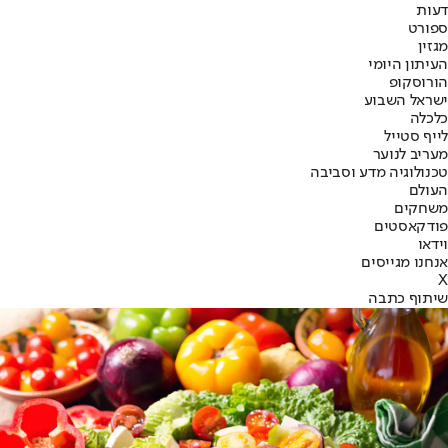
דעות
ספורט
מגזין
העיתון היומי
הורוסקופ
ישראל השבוע
כלכלה
לייף סטייל
מעריב לנוער
טכנולוגיה מדע וסביבה
העולם
משחקים
פודקאסטים
וידאו
אנחנו מגייסים
X
שיתוף כתבה