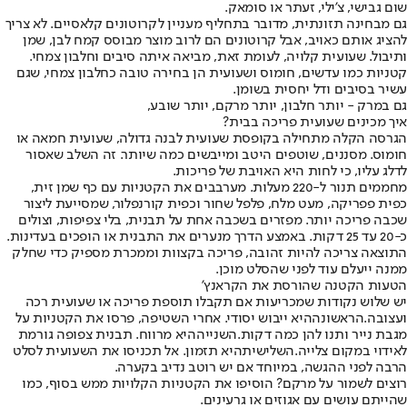
שום גבישי, צ'ילי, זעתר או סומאק.
גם מבחינה תזונתית, מדובר בתחליף מעניין לקרוטונים קלאסיים. לא צריך
להציג אותם כאויב, אבל קרוטונים הם לרוב מוצר מבוסס קמח לבן, שמן
ותיבול. שעועית קלויה, לעומת זאת, מביאה איתה סיבים וחלבון צמחי.
קטניות כמו עדשים, חומוס ושעועית הן בחירה טובה כחלבון צמחי, שגם
עשיר בסיבים ודל יחסית בשומן.
גם במרק - יותר חלבון, יותר מרקם, יותר שובע,
איך מכינים שעועית פריכה בבית?
הגרסה הקלה מתחילה בקופסת שעועית לבנה גדולה, שעועית חמאה או
חומוס. מסננים, שוטפים היטב ומייבשים כמה שיותר. זה השלב שאסור
לדלג עליו, כי לחות היא האויבת של פריכות.
מחממים תנור ל-220 מעלות. מערבבים את הקטניות עם כף שמן זית,
כפית פפריקה, מעט מלח, פלפל שחור וכפית קורנפלור, שמסייעת ליצור
שכבה פריכה יותר. מפזרים בשכבה אחת על תבנית, בלי צפיפות, וצולים
כ-20 עד 25 דקות. באמצע הדרך מנערים את התבנית או הופכים בעדינות.
התוצאה צריכה להיות זהובה, פריכה בקצוות וממכרת מספיק כדי שחלק
ממנה ייעלם עוד לפני שהסלט מוכן.
הטעות הקטנה שהורסת את הקראנץ'
יש שלוש נקודות שמכריעות אם תקבלו תוספת פריכה או שעועית רכה
ועצובה.
הראשונה
היא ייבוש יסודי. אחרי השטיפה, פרסו את הקטניות על
מגבת נייר ותנו להן כמה דקות.
השנייה
היא מרווח. תבנית צפופה גורמת
לאידוי במקום צלייה.
השלישית
היא תזמון. אל תכניסו את השעועית לסלט
הרבה לפני ההגשה, במיוחד אם יש רוטב נדיב בקערה.
רוצים לשמור על מרקם? הוסיפו את הקטניות הקלויות ממש בסוף, כמו
שהייתם עושים עם אגוזים או גרעינים.