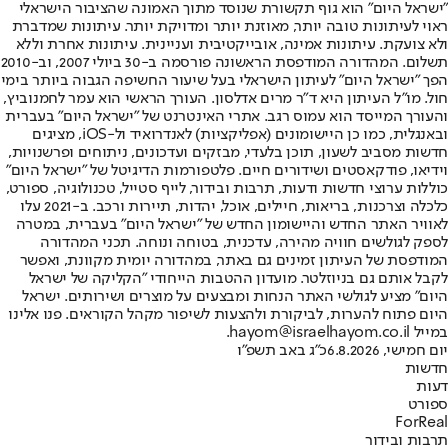
"ישראל היום" הוא גוף תקשורת שנוסד מתוך האמונה שהציבור הישראלי
ראוי לעיתונות טובה יותר, מאוזנת יותר ומדויקת יותר. עיתונות שמדברת
ולא צועקת. עיתונות אמינה, אובייקטיבית ועניינית. עיתונות אחרת וללא
תשלום. המהדורה המודפסת הראשונה פורסמה ב-30 ביולי 2007, וב-2010
הפך "ישראל היום" לעיתון הישראלי בעל שיעור החשיפה הגבוה ביותר בימי
חול. מו"ל העיתון היא ד"ר מרים אדלסון. העורך הראשי הוא עמר לחמנוביץ,
והעורך המייסד הוא עמוס רגב. אתרי האינטרנט של "ישראל היום" בעברית
ובאנגלית, כמו כן היישומונים (אפליקציות) לאנדרואיד ול-iOS, מציגים
חדשות מסביב לשעון, תוכן בלעדי, מבזקים ועדכונים, ניתוחים ופרשנויות,
וידיאו, פודקאסטים ושידורים חיים. פלטפורמות הדיגיטל של "ישראל היום"
כוללות ערוצי חדשות ודעות, תרבות ובידור, לייף סטייל, טכנולוגיה, ספורט,
כלכלה וצרכנות, בריאות, חיילים, אוכל, יהדות, תיירות ורכב. ב-2021 עלו
לאוויר האתר החדש והיישומון החדש של "ישראל היום" בעברית, במטרה
לספק לגולשים חוויה מהירה, עדכנית, בטוחה ונוחה. תכני המהדורה
המודפסת של העיתון זמינים גם באתר, במהדורה יומית מקוונת, ואפשר
לקבל אותם גם בניוזלטר. מועדון ההטבות הייחודי "הקליקה של ישראל
היום" מציע לגולשי האתר הנחות ומבצעים על מוצרים ושירותים. ישראל
היום פתוח להערות, לביקורת ולהצעות לשיפור מקהל הקוראים. פנו אלינו
במייל hayom@israelhayom.co.il.
יום חמישי, 6.8.2026
כ"ג באב תשפ"ו
חדשות
דעות
ספורט
ForReal
תרבות ובידור