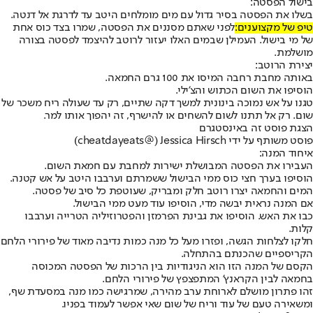
בישול הפסטה:
בשלו את הפסטה בסיר גדול עם מים מומלחים היטב עד לדרגת אל דנטה.
טיפ של מקצוענים:
לפני שאתם מסננים את הפסטה, שמרו בצד כוס אחת
של מי בישול. העמילן שבמים האלו יעזור לרוטב להיצמד לפסטה בצורה
מושלמת.
יצירת הרוטב:
באותה מחבת רחבה המיסו את 100 גרם החמאה.
הוסיפו את השום הכתוש והצ'ילי.
טגנו על אש נמוכה בינונית למשך דקה שתיים, רק עד שעולה ריח משכר של
שום. רק אל תתנו לשום להשחים או להישרף, זה יהפוך אותו למר.
הצגת פוסט זה באינסטגרם
פוסט משותף על ידי ‏‎Jessica Hirsch‎‏ (@‏‎cheatdayeats‎‏)
איחוד המנה:
העבירו את הפסטה המבושלת ישירות למחבת עם חמאת השום.
הוסיפו בערך חצי כוס ממי הבישול ששמרתם וערבבו היטב על אש קטנה.
המים והחמאה יצרו רוטב חלק ומבריק, שעוטפת כל סיב של פסטה.
אם המנה נראית יבשה מדי, הוסיפו עוד מעט ממי הבישול.
כבו את האש. הוסיפו את גבינת הפרמזן והפטרוזיליה הטרייה וערבבו
קלות.
חלקו לצלחות הגשה, ופזרו מעל כל מנה כמות נדיבה מאוד של פירורי הלחם
הקריספיים שהכנתם בהתחלה.
הקסם של המנה הזו הוא הניגודיות בין הרכות של הפסטה המכוסה
בחמאה לבין הקראנץ' המתפצפץ של פירורי הלחם.
זהו פתרון מושלם לארוחת ערב מהירה, שמרגישה כמו מנה במסעדת שף,
ומשאירה טעם של עוד וריח של שום שאי אפשר לעמוד בפניו.