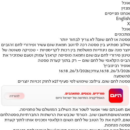
אוכל
מגזין
אנחנו מגייסים
English
X
אוכל
מתכונים
פסטה או לחם שום? לא צריך לבחור יותר
שילוב מפתיע בין פסטה רכה לרוטב חמאת שום עשיר ופירורי לחם זהובים
יוצר מנה עם ניגודיות מושלמת בין רכות לקריספיות • טכניקה פשוטה של
טיגון פירורי לחם עם שום וחמאה מוסיפה קראנץ' עמוק וטעם שמזכיר את
הביס הקלאסי של לחם שום – רק בתוך קערת פסטה
אופיר רבינוביץ'
26/3/2026, 16:18
,עודכן
26/3/2026, 16:18
0
השמעה
פסטה לחם שום. צילום: שימוש לפי סעיף 27א לחוק זכויות יוצרים
אם חשבתם שאי אפשר לשפר את השילוב המושלם של פחמימה,
חמאה
ושום
תחשבו שוב. הטרנד שכבש את הרשתות החברתיות,
פסטה
לחם
שום, לוקח את כל הטוב של לחם השום הקלאסי ומכניס אותו לתוך קערת
פסטה מנחמת.