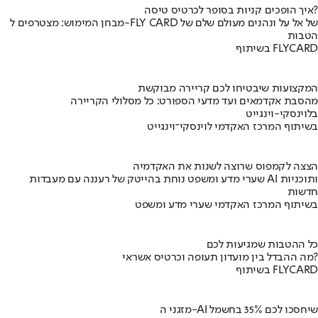
איך הופכים קניות בסופר לכרטיס טיסה?
מבחן המימוש: מצטרפים ל-FLY CARD של אל על ונהנים מעולם שלם של
הטבות
בשיתוף FLYCARD
המקצועות שיבטיחו לכם קריירה מבוקשת
מהסבת אקדמאים ועד מדעי הספורט: כל מסלולי הקריירה
בלוינסקי-וינגייט
בשיתוף המרכז האקדמי לוינסקי־וינגייט
הצצה לקמפוס שרוצה לשנות את האקדמיה
שערי מדע ומשפט נוחת בהייטק של רעננה עם מעבדות AI ותוכניות
חדשות
בשיתוף המרכז האקדמי שערי מדע ומשפט
כל ההטבות שמגיעות לכם
מה ההבדל בין מועדון תעופה וכרטיס אשראי?
בשיתוף FLYCARD
מזגני ה-AI שיחסכו לכם 35% בחשמל