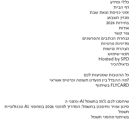
כללי ומידע
דף הבית
זמני כניסת וצאת שבת
מגזין השבוע
בחירות 2026
אודות
צור קשר
נבחרת הכתבים והפרשנים
מדיניות פרטיות
הצהרת נגישות
תנאי שימוש
Hosted by SPD
כדאי
להכיר
כל ההטבות שמגיעות לכם
מה ההבדל בין מועדון תעופה וכרטיס אשראי?
בשיתוף FLYCARD
מזגני ה-AI שיחסכו לכם 35% בחשמל
טכנולוגיית AI, סינון אוויר וחיסכון בחשמל: המדריך למזגני 2026 במחסני
חשמל
בשיתוף מחסני חשמל