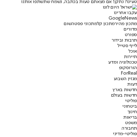
טעינו? נתקן! אם מצאתם טעות בכתבה, נשמח שתשתפו אותנו
עקבו אחרינו
G
o
o
g
l
e
News
מתכון מהיר
מתכון קל
מתכוני פסטה
שום
מדורים
ספורט
תרבות ובידור
לייף סטייל
אוכל
תיירות
טכנולוגיה ומדע
הורוסקופ
ForReal
מגזין השבוע
דעות
חדשות בארץ
חדשות בעולם
פוליטי
ביטחוני
חינוך
בריאות
משפט
תחבורה
פוליטי-מדיני