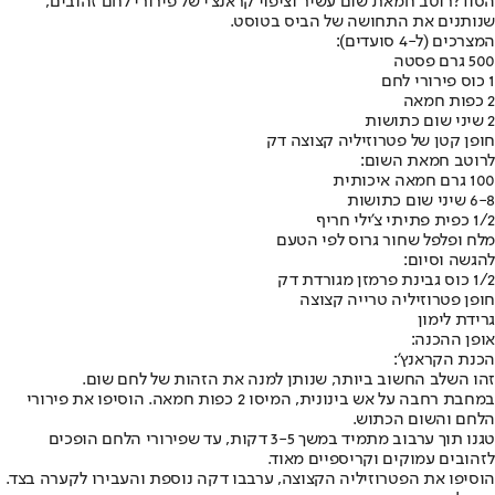
הסוד?
רוטב חמאת שום עשיר וציפוי קראנצ'י של פירורי לחם זהובים,
שנותנים את התחושה של הביס בטוסט.
המצרכים (ל-4 סועדים):
500 גרם פסטה
1 כוס פירורי לחם
2 כפות חמאה
2 שיני שום כתושות
חופן קטן של פטרוזיליה קצוצה דק
לרוטב חמאת השום:
100 גרם חמאה איכותית
6-8 שיני שום כתושות
1/2 כפית פתיתי צ'ילי חריף
מלח ופלפל שחור גרוס לפי הטעם
להגשה וסיום:
1/2 כוס גבינת פרמזן מגורדת דק
חופן פטרוזיליה טרייה קצוצה
גרידת לימון
אופן ההכנה:
הכנת הקראנץ':
זהו השלב החשוב ביותר, שנותן למנה את הזהות של לחם שום.
במחבת רחבה על אש בינונית, המיסו 2 כפות חמאה. הוסיפו את פירורי
הלחם והשום הכתוש.
טגנו תוך ערבוב מתמיד במשך 3-5 דקות, עד שפירורי הלחם הופכים
לזהובים עמוקים וקריספיים מאוד.
הוסיפו את הפטרוזיליה הקצוצה, ערבבו דקה נוספת והעבירו לקערה בצד.