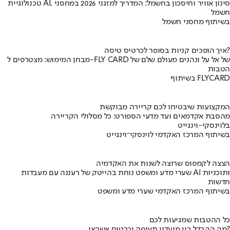
טכנולוגיית AI, סינון אוויר וחיסכון בחשמל: המדריך למזגני 2026 במחסני
חשמל
בשיתוף מחסני חשמל
איך הופכים קניות בסופר לכרטיס טיסה?
מבחן המימוש: מצטרפים ל-FLY CARD של אל על ונהנים מעולם שלם של
הטבות
בשיתוף FLYCARD
המקצועות שיבטיחו לכם קריירה מבוקשת
מהסבת אקדמאים ועד מדעי הספורט: כל מסלולי הקריירה
בלוינסקי-וינגייט
בשיתוף המרכז האקדמי לוינסקי־וינגייט
הצצה לקמפוס שרוצה לשנות את האקדמיה
שערי מדע ומשפט נוחת בהייטק של רעננה עם מעבדות AI ותוכניות
חדשות
בשיתוף המרכז האקדמי שערי מדע ומשפט
כל ההטבות שמגיעות לכם
מה ההבדל בין מועדון תעופה וכרטיס אשראי?