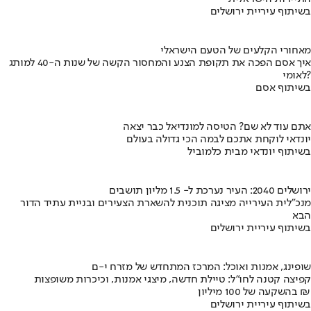
בשיתוף עיריית ירושלים
מאחורי הקלעים של הטעם הישראלי
איך אסם הפכה את תקופת הצנע והמחסור הקשה של שנות ה-40 למותג
לאומי?
בשיתוף אסם
אתם עוד לא שם? הטיסה למונדיאל כבר יצאה
יונדאי לוקחת אתכם לבמה הכי גדולה בעולם
בשיתוף יונדאי מבית כלמוביל
ירושלים 2040: העיר נערכת ל- 1.5 מליון תושבים
מנכ"לית העירייה מציגה תוכנית להשארת הצעירים ובניית עתיד הדור
הבא
בשיתוף עיריית ירושלים
שופינג, אמנות ואוכל: המרכז המתחדש של מזרח י-ם
קפיצה קטנה לחו"ל: טיילת חדשה, מיצגי אמנות, וכיכרות משופצות
בהשקעה של 100 מיליון ₪
בשיתוף עיריית ירושלים