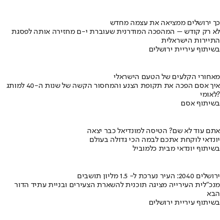
כך ירושלים ממציאה את עצמה מחדש
לא רק קודש – המהפכה המודרנית שעוברת י-ם מחזירה אותה לפסגת
התיירות הישראלית
בשיתוף עיריית ירושלים
מאחורי הקלעים של הטעם הישראלי
איך אסם הפכה את תקופת הצנע והמחסור הקשה של שנות ה-40 למותג
לאומי?
בשיתוף אסם
אתם עוד לא שם? הטיסה למונדיאל כבר יצאה
יונדאי לוקחת אתכם לבמה הכי גדולה בעולם
בשיתוף יונדאי מבית כלמוביל
ירושלים 2040: העיר נערכת ל- 1.5 מליון תושבים
מנכ"לית העירייה מציגה תוכנית להשארת הצעירים ובניית עתיד הדור
הבא
בשיתוף עיריית ירושלים