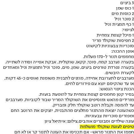
3 ביצים
1 כוס שמן
2 כוסות מים
2 סוכר וניל
1 כף תמצית וניל
לציפוי:
1 מיכל קצפת צמחית
2 חפיסות שוקולד מריר
סוכריות צבעוניות לקישוט
אופן ההכנה:
מחממים תנור ל-170 מעלות.
בקערה נערבב קמח, סוכר, קקאו, שוקולית, אבקת אפייה וסודה לשתייה.
בקערה נפרדת טורפים ביצים, שמן, מים, סוכר וניל ותמצית וניל ומאחדים
לקערת היבשים.
מערבבים לתערובת אחידה, מוזגים לתבנית משומנת ואופים כ-45 דקות,
או עד שהקיסם יוצא עם פירורים לחים.
הכנת ציפוי הגנאש:
בסיר קטן מחממים קצפת צמחית עד להופעת בועות.
מורידים מהאש ומוסיפים את השוקולד המריר שבור לקוביות, מערבבים
עד להמסה וקבלת רוטב שוקולד חלק ומבריק.
כשהעוגה יוצאת מהתנור מחלצים מהתבנית, יוצקים את הרוטב החם
ומפזרים סוכריות צבעוניות.
עוגה שילדים ומבוגרים אוהבים,צילום: איתיאל ציון
טיפים לעוגת שוקולד מושלמת
חממו את התנור מראש
- אם תכניסו את העוגה לתנור קר או לא חם