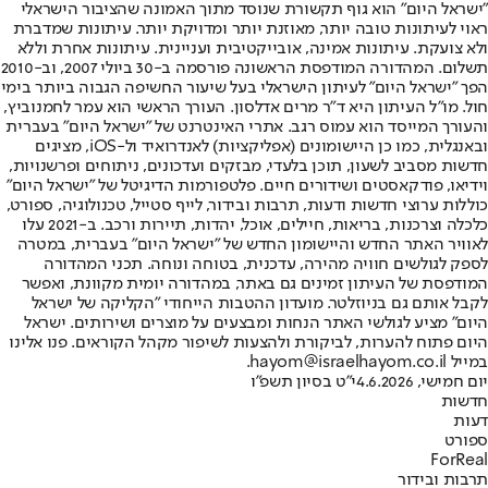
"ישראל היום" הוא גוף תקשורת שנוסד מתוך האמונה שהציבור הישראלי
ראוי לעיתונות טובה יותר, מאוזנת יותר ומדויקת יותר. עיתונות שמדברת
ולא צועקת. עיתונות אמינה, אובייקטיבית ועניינית. עיתונות אחרת וללא
תשלום. המהדורה המודפסת הראשונה פורסמה ב-30 ביולי 2007, וב-2010
הפך "ישראל היום" לעיתון הישראלי בעל שיעור החשיפה הגבוה ביותר בימי
חול. מו"ל העיתון היא ד"ר מרים אדלסון. העורך הראשי הוא עמר לחמנוביץ,
והעורך המייסד הוא עמוס רגב. אתרי האינטרנט של "ישראל היום" בעברית
ובאנגלית, כמו כן היישומונים (אפליקציות) לאנדרואיד ול-iOS, מציגים
חדשות מסביב לשעון, תוכן בלעדי, מבזקים ועדכונים, ניתוחים ופרשנויות,
וידיאו, פודקאסטים ושידורים חיים. פלטפורמות הדיגיטל של "ישראל היום"
כוללות ערוצי חדשות ודעות, תרבות ובידור, לייף סטייל, טכנולוגיה, ספורט,
כלכלה וצרכנות, בריאות, חיילים, אוכל, יהדות, תיירות ורכב. ב-2021 עלו
לאוויר האתר החדש והיישומון החדש של "ישראל היום" בעברית, במטרה
לספק לגולשים חוויה מהירה, עדכנית, בטוחה ונוחה. תכני המהדורה
המודפסת של העיתון זמינים גם באתר, במהדורה יומית מקוונת, ואפשר
לקבל אותם גם בניוזלטר. מועדון ההטבות הייחודי "הקליקה של ישראל
היום" מציע לגולשי האתר הנחות ומבצעים על מוצרים ושירותים. ישראל
היום פתוח להערות, לביקורת ולהצעות לשיפור מקהל הקוראים. פנו אלינו
במייל hayom@israelhayom.co.il.
יום חמישי, 4.6.2026
י"ט בסיון תשפ"ו
חדשות
דעות
ספורט
ForReal
תרבות ובידור