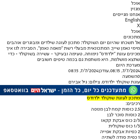
אוכל
מגזין
אנחנו מגייסים
English
X
אוכל
מתכונים
אל תשכחו שהיום יום השוקולד: מתכון לעוגה שילדים ומבוגרים אוהבים
מימי נאמן שייך, המתכונאית מבעלי רשת "מאפה נאמן", הסבירה לנו איך
מכינים עוגת "ילדודס" נימוחה, טעימה ובעיקר - עשירה בשוקולד • כדי
שתצא מושלמת, היא משתפת גם בכמה טיפים חשובים
מערכת היום
7/7/2024, 08:15
,עודכן
7/7/2024, 08:15
0
השמעה
עוגת שוקולד ילדודס. צילום: גיל אבירם
מתכון לעוגת שוקולד ילדודס
רכיבים:
2.5 כוסות קמח לבן מנופה
2 כוסות סוכר לבן
2/3 כוס אבקת קקאו
1/3 כוס שוקולית
2 כפיות אבקת אפייה
1 כפית סודה לשתיה