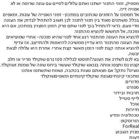
מספיק, זמני התנור ישתנו ואתם עלולים לסיים עם עוגה שרופה או לא
אפויה דיה.
אל תסמכו על הזמנים שכתובים במתכון
- זמני האפייה של עוגות, ומאפים
בכלל, משתנים מאוד בין תנור לתנור. לכן חשוב להתחיל לבדוק את העוגה
מדי פעם. כדאי להתחיל בכך לפני שתם פרק הזמן המצוין במתכון. אם היא
מוכנה, אל תחששו להוציא מהתנור.
להוציא את העוגה מהתנור רגע אחד לפני שהיא מוכנה
- אחרי שמוציאים
את העוגה מהתנור היא עדיין ממשיכה להיאפות ולהתייצב, אז עדיף
להוציא אותה קצת לפני הזמן מאשר קצת אחרי. אחרת היא עלולה לצאת
יבשה.
בא לכם לשדרג את העוגה?
תוספו לבלילה 100 גרם שוקולד מריר או חלב
קצוץ גס ותצפו אותה בגנאש שוקולד שעשוי ביחס שווה של שמנת ושוקולד.
טעינו? נתקן! אם מצאתם טעות בכתבה, נשמח שתשתפו אותנו
מתכוני קינוחים
עוגת שוקולד
קינוחים ומאפים
שוקולד
מדורים
ספורט
תרבות ובידור
לייף סטייל
אוכל
תיירות
טכנולוגיה ומדע
הורוסקופ
ForReal
מגזין השבוע
דעות