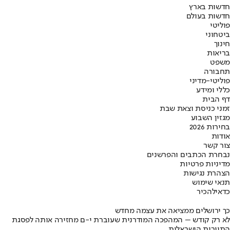
חדשות בארץ
חדשות בעולם
פוליטי
ביטחוני
חינוך
בריאות
משפט
תחבורה
פוליטי-מדיני
כללי ומידע
דף הבית
זמני כניסת וצאת שבת
מגזין השבוע
בחירות 2026
אודות
צור קשר
נבחרת הכתבים והפרשנים
מדיניות פרטיות
הצהרת נגישות
תנאי שימוש
כדאי
להכיר
כך ירושלים ממציאה את עצמה מחדש
לא רק קודש – המהפכה המודרנית שעוברת י-ם מחזירה אותה לפסגת
התיירות הישראלית