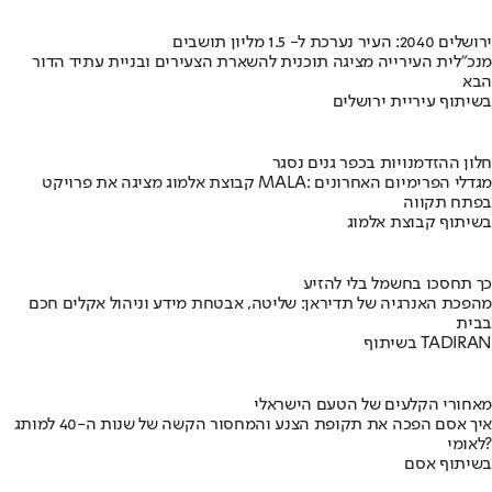
ירושלים 2040: העיר נערכת ל- 1.5 מליון תושבים
מנכ"לית העירייה מציגה תוכנית להשארת הצעירים ובניית עתיד הדור
הבא
בשיתוף עיריית ירושלים
חלון ההזדמנויות בכפר גנים נסגר
קבוצת אלמוג מציגה את פרויקט MALA: מגדלי הפרימיום האחרונים
בפתח תקווה
בשיתוף קבוצת אלמוג
כך תחסכו בחשמל בלי להזיע
מהפכת האנרגיה של תדיראן: שליטה, אבטחת מידע וניהול אקלים חכם
בבית
בשיתוף TADIRAN
מאחורי הקלעים של הטעם הישראלי
איך אסם הפכה את תקופת הצנע והמחסור הקשה של שנות ה-40 למותג
לאומי?
בשיתוף אסם