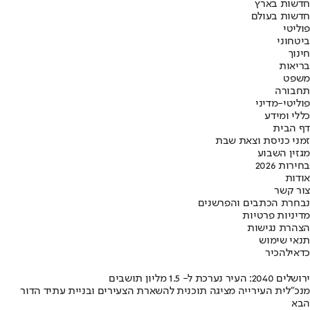
חדשות בארץ
חדשות בעולם
פוליטי
ביטחוני
חינוך
בריאות
משפט
תחבורה
פוליטי-מדיני
כללי ומידע
דף הבית
זמני כניסת וצאת שבת
מגזין השבוע
בחירות 2026
אודות
צור קשר
נבחרת הכתבים והפרשנים
מדיניות פרטיות
הצהרת נגישות
תנאי שימוש
כדאי
להכיר
ירושלים 2040: העיר נערכת ל- 1.5 מליון תושבים
מנכ"לית העירייה מציגה תוכנית להשארת הצעירים ובניית עתיד הדור
הבא