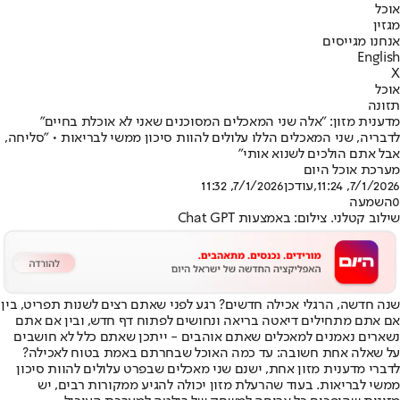
אוכל
מגזין
אנחנו מגייסים
English
X
אוכל
תזונה
מדענית מזון: "אלה שני המאכלים המסוכנים שאני לא אוכלת בחיים"
לדבריה, שני המאכלים הללו עלולים להוות סיכון ממשי לבריאות • "סליחה,
אבל אתם הולכים לשנוא אותי"
מערכת אוכל היום
7/1/2026, 11:24
,עודכן
7/1/2026, 11:32
0
השמעה
שילוב קטלני. צילום: באמצעות Chat GPT
שנה חדשה, הרגלי אכילה חדשים? רגע לפני שאתם רצים לשנות תפריט, בין
אם אתם מתחילים דיאטה בריאה ונחושים לפתוח דף חדש, ובין אם אתם
נשארים נאמנים למאכלים שאתם אוהבים - ייתכן שאתם כלל לא חושבים
על שאלה אחת חשובה: עד כמה האוכל שבחרתם באמת בטוח לאכילה?
לדברי מדענית מזון אחת, ישנם שני מאכלים שבפרט עלולים להוות סיכון
ממשי לבריאות. בעוד שהרעלת מזון יכולה להגיע ממקורות רבים, יש