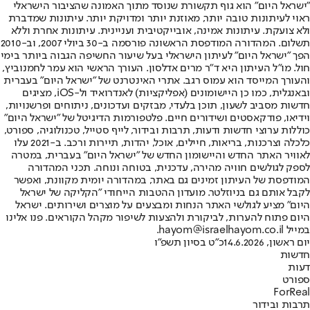
"ישראל היום" הוא גוף תקשורת שנוסד מתוך האמונה שהציבור הישראלי
ראוי לעיתונות טובה יותר, מאוזנת יותר ומדויקת יותר. עיתונות שמדברת
ולא צועקת. עיתונות אמינה, אובייקטיבית ועניינית. עיתונות אחרת וללא
תשלום. המהדורה המודפסת הראשונה פורסמה ב-30 ביולי 2007, וב-2010
הפך "ישראל היום" לעיתון הישראלי בעל שיעור החשיפה הגבוה ביותר בימי
חול. מו"ל העיתון היא ד"ר מרים אדלסון. העורך הראשי הוא עמר לחמנוביץ,
והעורך המייסד הוא עמוס רגב. אתרי האינטרנט של "ישראל היום" בעברית
ובאנגלית, כמו כן היישומונים (אפליקציות) לאנדרואיד ול-iOS, מציגים
חדשות מסביב לשעון, תוכן בלעדי, מבזקים ועדכונים, ניתוחים ופרשנויות,
וידיאו, פודקאסטים ושידורים חיים. פלטפורמות הדיגיטל של "ישראל היום"
כוללות ערוצי חדשות ודעות, תרבות ובידור, לייף סטייל, טכנולוגיה, ספורט,
כלכלה וצרכנות, בריאות, חיילים, אוכל, יהדות, תיירות ורכב. ב-2021 עלו
לאוויר האתר החדש והיישומון החדש של "ישראל היום" בעברית, במטרה
לספק לגולשים חוויה מהירה, עדכנית, בטוחה ונוחה. תכני המהדורה
המודפסת של העיתון זמינים גם באתר, במהדורה יומית מקוונת, ואפשר
לקבל אותם גם בניוזלטר. מועדון ההטבות הייחודי "הקליקה של ישראל
היום" מציע לגולשי האתר הנחות ומבצעים על מוצרים ושירותים. ישראל
היום פתוח להערות, לביקורת ולהצעות לשיפור מקהל הקוראים. פנו אלינו
במייל hayom@israelhayom.co.il.
יום ראשון, 14.6.2026
כ"ט בסיון תשפ"ו
חדשות
דעות
ספורט
ForReal
תרבות ובידור