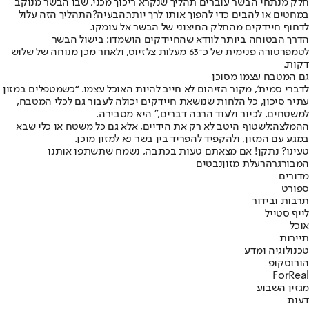
חלק מנתחי הבשר עוברים תהליך שנקרא ריכוך מכני, שבו הבשר מנוקב
במחטים או להבים כדי להפוך אותו לרך יותר.
הבעיה?
התהליך הזה עלול
לדחוף חיידקים מהחלק החיצוני של הבשר אל עומקו.
הדרך הבטוחה ביותר לוודא שהחיידקים הושמדו: בישול הבשר
לטמפרטורה פנימית של כ־63 מעלות צלזיוס, ולאחר מכן מנוחה של שלוש
דקות.
גם המטבח עצמו מסוכן
לדברי סמית’, מקור הזיהום לא חייב להיות האוכל עצמו. “כשמטפלים במזון
עתיר סיכון, כל הלחות שנושאת חיידקים יכולה לעבור גם לכלי המטבח,
למשטחים, לכיור ולעוד הרבה דברים,” היא מסבירה.
ההמלצה:
לשטוף היטב לא רק את הידיים, אלא גם כל משטח או כלי שבא
במגע עם המזון, ולהקפיד להפריד בין בשר נא למזון מוכן.
טעינו? נתקן! אם מצאתם טעות בכתבה, נשמח שתשתפו אותנו
המבורגר
הרעלת מזון
נבטים
מדורים
ספורט
תרבות ובידור
לייף סטייל
אוכל
תיירות
טכנולוגיה ומדע
הורוסקופ
ForReal
מגזין השבוע
דעות