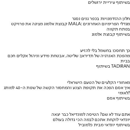
בשיתוף עיריית ירושלים
חלון ההזדמנויות בכפר גנים נסגר
קבוצת אלמוג מציגה את פרויקט MALA: מגדלי הפרימיום האחרונים
בפתח תקווה
בשיתוף קבוצת אלמוג
כך תחסכו בחשמל בלי להזיע
מהפכת האנרגיה של תדיראן: שליטה, אבטחת מידע וניהול אקלים חכם
בבית
בשיתוף TADIRAN
מאחורי הקלעים של הטעם הישראלי
איך אסם הפכה את תקופת הצנע והמחסור הקשה של שנות ה-40 למותג
לאומי?
בשיתוף אסם
אתם עוד לא שם? הטיסה למונדיאל כבר יצאה
יונדאי לוקחת אתכם לבמה הכי גדולה בעולם
בשיתוף יונדאי מבית כלמוביל