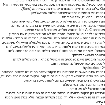
מזונות שהופכים כל ארוחה למשחק של רולטה למערכת העיכול.
רוקסן סמית’, מדענית מזון ויוצרת תוכן, שיתפה בטיקטוק את שני ה־No
Go שלה: נבטים חיים והמבורגרים בדרגת עשייה נא (Rare).
נבטים. לא תמימים כמו שחשבתם,צילום: איתיאל ציון
נבטים - בריאים, אבל מסוכנים
אם חשבתם לשדרג סנדוויץ’ או סלט עם נבטים, אולי כדאי שתחשבו
פעמיים. מצד אחד, זרעים מונבטים אכן עשירים ברכיבים תזונתיים:
ויטמינים A, C ו-K, חומצה פולית, ויטמיני B ונוגדי חמצון.
מצד שני, לדבריה של סמית’, היתרונות לא תמיד מצדיקים את הסיכון.
כל סוגי הנבטים - נבטי שעועית מונג, אלפלפה, ברוקולי או חרדל - עלולים
להכיל חיידקים שמקורם במזון. חיידקים כמו סלמונלה ואי-קולי משגשגים
במיוחד בסביבות חמות ולחות, בדיוק כמו תנאי הגידול של נבטים. “הם
צמאים”, אומרת סמית’ בהומור, “נבטים גדלים בסביבה הכי חמה, לחה
ורטובה שאפשר לדמיין”.
כאשר הנבטים אינם נשטפים או מבושלים כראוי, הם עלולים לגרום
לתסמינים כמו שלשולים, הקאות וחום.
@hydroxide.1
נבטים אינם האשמים היחידים. גם ירקות עליים כהים, שנתפסים כבריאים
במיוחד, עלולים לשמש קרקע פוריה לחיידקים. ירקות נוספים כמו עגבניות,
בצל ואפילו הכרובית, עשויים גם הם להוות סיכון בריאותי.
המבורגר נא,צילום: גטי אימג'ס
וההמבורגר? לא נא, תודה
אבל לא רק ירקות מסוכנים. סמית’ מזהירה גם מפני המבורגרים בדרגת
עשייה נא או חצי-נא - ולא רק בגלל הצלייה עצמה, אלא בגלל אופן הכנת
הבשר.