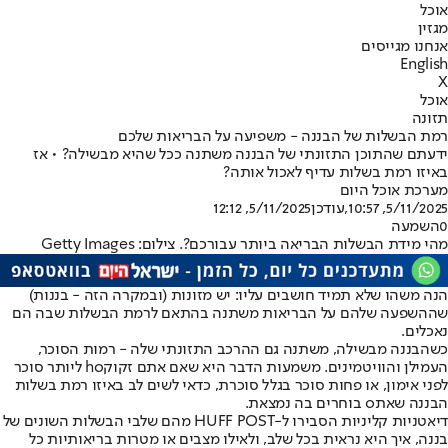
אוכל
מגזין
אנחנו מגייסים
English
X
אוכל
תזונה
רמת הבשלות של הבננה - משפיעה על הבריאות שלכם
ידעתם שהתוכן התזונתי של הבננה משתנה ככל שהיא מבשילה? • אז
באיזו רמת בשלות עדיף לאכול אותה?
מערכת אוכל היום
5/11/2025, 10:57
,עודכן
5/11/2025, 12:12
0
השמעה
מהי מידת הבשלות הבריאה ביותר עבורכם?. צילום: Getty Images
הנה משהו שלא תמיד חושבים עליו: יש מזונות (ובמקרה הזה - בננות)
שההשפעה שלהם על הבריאות משתנה בהתאם לרמת הבשלות שבה הם
נאכלים.
כשהבננה מבשילה, משתנה גם ההרכב התזונתי שלה - רמות הסוכר,
העמילן והוויטמינים. משמעות הדבר היא שאם אתם זקוקho ליותר סוכר
לפני אימון, או פחות סוכר בגלל סוכרת, כדאי לשים לב באיזו רמת בשלות
הבננה שאתo בוחרים בה נמצאת.
דיאטניות קליניות הסבירו ל-HUFF POST מהם שלבי הבשלות השונים של
בננה, איך היא נראית בכל שלב, ולאילו מצבים או מטרות בריאותיות כל