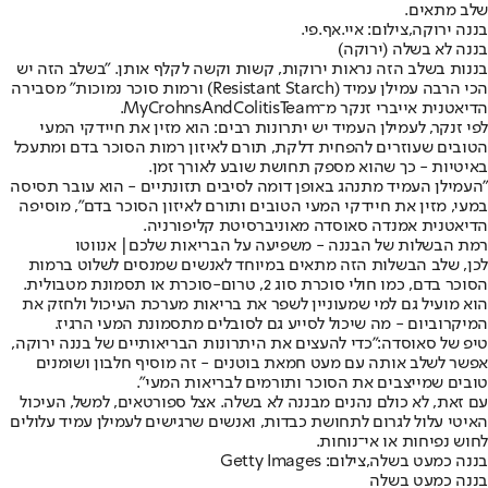
שלב מתאים.
בננה ירוקה,צילום: איי.אף.פי.
בננה לא בשלה (ירוקה)
בננות בשלב הזה נראות ירוקות, קשות וקשה לקלף אותן. "בשלב הזה יש
הכי הרבה עמילן עמיד (Resistant Starch) ורמות סוכר נמוכות" מסבירה
הדיאטנית אייברי זנקר מ־MyCrohnsAndColitisTeam.
לפי זנקר, לעמילן העמיד יש יתרונות רבים: הוא מזין את חיידקי המעי
הטובים שעוזרים להפחית דלקת, תורם לאיזון רמות הסוכר בדם ומתעכל
באיטיות - כך שהוא מספק תחושת שובע לאורך זמן.
"העמילן העמיד מתנהג באופן דומה לסיבים תזונתיים - הוא עובר תסיסה
במעי, מזין את חיידקי המעי הטובים ותורם לאיזון הסוכר בדם", מוסיפה
הדיאטנית אמנדה סאוסדה מאוניברסיטת קליפורניה.
רמת הבשלות של הבננה - משפיעה על הבריאות שלכם| אנווטו
לכן, שלב הבשלות הזה מתאים במיוחד לאנשים שמנסים לשלוט ברמות
הסוכר בדם, כמו חולי סוכרת סוג 2, טרום-סוכרת או תסמונת מטבולית.
הוא מועיל גם למי שמעוניין לשפר את בריאות מערכת העיכול ולחזק את
המיקרוביום - מה שיכול לסייע גם לסובלים מתסמונת המעי הרגיז.
טיפ של סאוסדה:
"כדי להעצים את היתרונות הבריאותיים של בננה ירוקה,
אפשר לשלב אותה עם מעט חמאת בוטנים - זה מוסיף חלבון ושומנים
טובים שמייצבים את הסוכר ותורמים לבריאות המעי".
עם זאת, לא כולם נהנים מבננה לא בשלה. אצל ספורטאים, למשל, העיכול
האיטי עלול לגרום לתחושת כבדות, ואנשים שרגישים לעמילן עמיד עלולים
לחוש נפיחות או אי־נוחות.
בננה כמעט בשלה,צילום: Getty Images
בננה כמעט בשלה