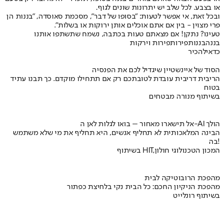
או בצבע. לכל שלב יש יתרונות שונים לגוף.
ובכל זאת, אי אפשר לטעות: "בסופו של דבר", מסכמת סאוסדה, "בננות הן
פרי מצוין - בין אם אתם אוכלים אותן ירוקות או בשלות".
טעינו? נתקן! אם מצאתם טעות בכתבה, נשמח שתשתפו אותנו
בננה
בננות
פירות
פירות וירקות
כדאי
להכיר
הסוד של איינשטיין שיגדיל לכם את הפנסיה
הריבית דריבית עובדת לטובתכם רק אם תתחילו מוקדם. כך תבנו עתיד
בטוח
בשיתוף מנורה מבטחים
אל תישארו מאחור – בואו לגלות לאן ה-AI הולך
הבינה המלאכותית לא תחליף אנשים, היא תחליף את מי שלא משתמש
בה!
בשיתוף HIT,המכון הטכנולוגי חולון
מהפכת הרובוטיקה לבית
מהפכת הניקיון החכם: כל הבית נקי בלחיצת כפתור
בשיתוף רונלייט