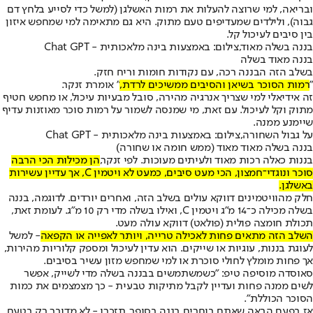
ובריאה, למי שרוצה להעלות את רמות האשלגן (למשל כדי לסייע בלחץ דם
גבוה), ולילדים שמעדיפים טעם מתוק. היא גם מתאימה למי שמחפש איזון
בין סיבים לעיכול קל.
בננה בשלה מאוד,צילום: באמצעות בינה מלאכותית - Chat GPT
בננה מאוד בשלה
בשלב הזה הבננה רכה, עם נקודות חומות וריח חזק.
"
רמות הסוכר בשיאן והסיבים ממשיכים לרדת,
" אומרת זנקר.
זה אידיאלי למי שצריך אנרגיה מהירה, סובל מבעיות עיכול, או מחפש חטיף
מתוק וקל לעיכול. עם זאת, מי שמנסה לשמור על רמות סוכר מאוזנות עדיף
שיימנע ממנה.
על גבול השחורה,צילום: באמצעות בינה מלאכותית - Chat GPT
בננה בשלה מאוד מאוד (ממש חומה או שחורה)
בננות כאלה רכות מאוד ולעיתים מעוכות. לפי זנקר,
הן מכילות הכי הרבה
סוכר ונוגדי־חמצון, הכי מעט סיבים, כמעט לא ויטמין C, אך עדיין עשירות
באשלגן.
חלק מהוויטמינים דווקא עולים בשלב הזה, ואחרים יורדים. לדוגמה, בננה
בשלה מכילה כ־14 מ"ג ויטמין C, ואילו בשלה מדי רק 10 מ"ג. לעומת זאת,
תכולת חומצה פולית (פולאט) דווקא עולה מעט.
השלב הזה מתאים פחות לאכילה טרייה, ויותר לאפייה או הקפאה
- למשל
לעוגת בננות, עוגיות או שייקים. הוא עדין לעיכול ומספק קלוריות מהירות,
אך פחות מומלץ לחולי סוכרת או למי שמחפש מזון עשיר בסיבים.
סאוסדה מוסיפה טיפ: "כשמשתמשים בבננה בשלה מדי לשייק, אפשר
לשים ממנה פחות ועדיין לקבל מתיקות טבעית - כך מצמצמים את כמות
הסוכר הכוללת".
אז בפעם הבאה שאתם בוחרים בננה בסופר, תזכרו - לא מדובר רק בטעם