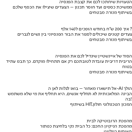
הטעויות שיחתכו לכם את קצבת הפנסיה
ממשיכת כספים ועד חוסר תכנון – הצעדים שיצילו את הכסף שלכם
בשיתוף מנורה מבטחים
איך 200 ש"ח בחודש הופכים ל140 אלף ?
צעדים קטנים שיכולים לסגור את הבור הפנסיוני בין נשים לגברים
בשיתוף מנורה מבטחים
הסוד של איינשטיין שיגדיל לכם את הפנסיה
הריבית דריבית עובדת לטובתכם רק אם תתחילו מוקדם. כך תבנו עתיד
בטוח
בשיתוף מנורה מבטחים
אל תישארו מאחור – בואו לגלות לאן ה-AI הולך
הבינה המלאכותית לא תחליף אנשים, היא תחליף את מי שלא משתמש
בה!
בשיתוף HIT,המכון הטכנולוגי חולון
מהפכת הרובוטיקה לבית
מהפכת הניקיון החכם: כל הבית נקי בלחיצת כפתור
בשיתוף רונלייט