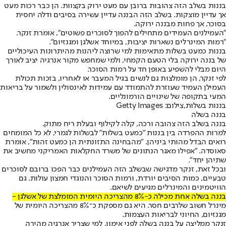
בננות בשלב הזה צהובות ברובן עם מעט ירוק בקצוות. הן כבר רכות מעט
אך עדיין מוצקות. בשלב הזה הבננה עדיין עשירה בסיבים ודלה יחסית
בסוכר, אך פחות מבננה ירוקה.
"העמילנים העמידים מתחילים להפוך לסוכרים פשוטים", אומרת זנקר.
"רמות המינרלים נשארות יציבות, במיוחד אשלגן ומגנזיום".
בננות כמעט בשלות מתאימות למי שרוצה ליהנות מהיתרונות העיכוליים
של בננה ירוקה בלי הטעם הקמחי, ולמי שמחפש מקור אנרגיה יציב לאורך
היום מבלי להשפיע באופן חד על רמות הסוכר.
לפי זנקר, הן מומלצות גם לנשים בגיל המעבר או לאחריו, בזכות תכולת
העמילן העמיד שעוזרת להתמודד עם עמידות לאינסולין ולשמור על בריאות
המעי בתקופה של שינויים הורמונליים.
בננות בשלות,צילום: Getty Images
בננה בשלה
בננה בשלב הזה צהובה ורכה, קלה לקילוף ובעלת ריח מתוק.
למרות ההפרדה בין בננות "כמעט בשלות" לבשלות לגמרי, לא כל המומחים
רואים הבדל מהותי ביניהן. "מהבחינה התזונתית הן כמעט זהות", אומרת
סאוסדה. "אפילו מאגר הנתונים של משרד החקלאות האמריקני מחשיב את
שתיהן יחד".
ובכל זאת, זנקר מדגישה שבשלב הזה העמילנים כבר הפכו ברובם לסוכרים
טבעיים, כמות הסיבים יורדת, ורמות הסוכר והנוגדי חמצון עולות. גם
הוויטמינים והמינרלים מגיעים לשיאם.
בננה בשלה אחת מכילה כ-8% מהצריכה היומית המומלצת של אשלגן -
מינרל חשוב שלרבים חסר. היא גם מספקת כ־8% מהצריכה היומית של
מגנזיום, החיוני לבריאות העצמות.
זנקר ממליצה על בננה בשלה לפני אימון, למי שצריך אנרגיה מהירה