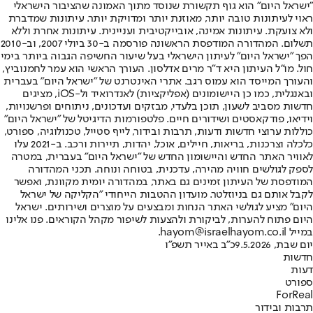
"ישראל היום" הוא גוף תקשורת שנוסד מתוך האמונה שהציבור הישראלי
ראוי לעיתונות טובה יותר, מאוזנת יותר ומדויקת יותר. עיתונות שמדברת
ולא צועקת. עיתונות אמינה, אובייקטיבית ועניינית. עיתונות אחרת וללא
תשלום. המהדורה המודפסת הראשונה פורסמה ב-30 ביולי 2007, וב-2010
הפך "ישראל היום" לעיתון הישראלי בעל שיעור החשיפה הגבוה ביותר בימי
חול. מו"ל העיתון היא ד"ר מרים אדלסון. העורך הראשי הוא עמר לחמנוביץ,
והעורך המייסד הוא עמוס רגב. אתרי האינטרנט של "ישראל היום" בעברית
ובאנגלית, כמו כן היישומונים (אפליקציות) לאנדרואיד ול-iOS, מציגים
חדשות מסביב לשעון, תוכן בלעדי, מבזקים ועדכונים, ניתוחים ופרשנויות,
וידיאו, פודקאסטים ושידורים חיים. פלטפורמות הדיגיטל של "ישראל היום"
כוללות ערוצי חדשות ודעות, תרבות ובידור, לייף סטייל, טכנולוגיה, ספורט,
כלכלה וצרכנות, בריאות, חיילים, אוכל, יהדות, תיירות ורכב. ב-2021 עלו
לאוויר האתר החדש והיישומון החדש של "ישראל היום" בעברית, במטרה
לספק לגולשים חוויה מהירה, עדכנית, בטוחה ונוחה. תכני המהדורה
המודפסת של העיתון זמינים גם באתר, במהדורה יומית מקוונת, ואפשר
לקבל אותם גם בניוזלטר. מועדון ההטבות הייחודי "הקליקה של ישראל
היום" מציע לגולשי האתר הנחות ומבצעים על מוצרים ושירותים. ישראל
היום פתוח להערות, לביקורת ולהצעות לשיפור מקהל הקוראים. פנו אלינו
במייל hayom@israelhayom.co.il.
יום שבת, 9.5.2026
כ"ב באייר תשפ"ו
חדשות
דעות
ספורט
ForReal
תרבות ובידור