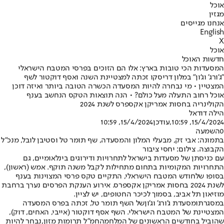
אוכל
מגזין
אנחנו מגייסים
English
X
אוכל
חדשות האוכל
המסעדות הכי טובות בארץ: אלו הם הזוכים בפרסי המטבח הישראלי
"ג'ורג' וג'ון" במלון דריסקו זכתה למצטיינת השנה ואסף דוקטור לשף
המצטיין • מי נבחרה להיות המסעדה הכשרה הטובה ביותר ואיזה דוכן
אוכל רחוב התעלה מעל כולם? • הנה תוצאות הטקס הנחשב בענף
הקולינריה בחסות אמריקן אקספרס לשנת 2024
הילה דודאל
15/4/2024, 10:59
,עודכן
15/4/2024, 10:59
0
השמעה
בתמונה: אבי זק, מבעלי המלון והמסעדה, שף תומר טל וסטיבן לובל, מנכ"ל
הקבוצה. צילום: יחסי ציבור
עם כניסתן של מסעדות בישראל לתחרויות ודירוגים בינלאומיים, גם
התחרויות המקומיות בתחום מתחילות לקבל משנה תוקף. אמש (ראשון),
בסופו של
חודש המטבח הישראלי
, התקיים טקס פרסי המצוינות בענף
לשנת 2024 בחסות אמריקן אקספרס. אירוע הענקת הפרסים נערך ברחבת
מוזיאון תל אביב, בסמוך לכיכר החטופים, יש לציין.
במסגרתו
מסעדת ג'ורג' וג'ון
של השף תומר טל, זכתה בפרס המסעדה
המצטיינת של המטבח הישראלי. השף אסף דוקטור (אייבי, האחים, דוק),
שהוביל בחודשים הראשונים של המלחמה
חמ"ל תרומות מזון,
נבחר להיות