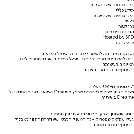
זמני כניסת וצאת השבת
מידע כללי
זמני כניסת וצאת שבת
ראשי
צרו קשר
מדיניות פרטיות
Hosted by SPD
כדאי
להכיר
הזדמנות אחרונה להצטרף לנבחרות ישראל במדעים
בואו להכיר את חברי נבחרות ישראל במדעים שכבר מחכים לכם –
המיונים בעיצומם
בשיתוף מרכז מדעני העתיד
מי מפחד מ-200 מעלות?
השואב-שוטף החדש של Dreame מציג: ניקיון מקסימלי באפס מאמץ
בשיתוף Dreame
בזמן שהצפון נאבק, הסיוע הגיע מכיוון מפתיע
בעלי עסקים מספרים - זה המענק הכספי שעוזר לנו לחזור למסלול
בשיתוף מזרחי טפחות