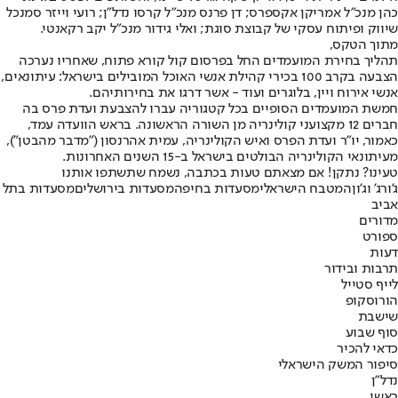
כהן מנכ"ל אמריקן אקספרס; דן פרנס מנכ״ל קרסו נדל״ן; רועי וייזר סמנכל
שיווק ופיתוח עסקי של קבוצת סוגת; ואלי גידור מנכ״ל יקב רקאנטי.
מתוך הטקס,
תהליך בחירת המועמדים החל בפרסום קול קורא פתוח, שאחריו נערכה
הצבעה בקרב 100 בכירי קהילת אנשי האוכל המובילים בישראל: עיתונאים,
אנשי אירוח ויין, בלוגרים ועוד - אשר דרגו את בחירותיהם.
חמשת המועמדים הסופיים בכל קטגוריה עברו להצבעת ועדת פרס בה
חברים 12 מקצועני קולינריה מן השורה הראשונה. בראש הוועדה עמד,
כאמור, יו"ר ועדת הפרס ואיש הקולינריה, עמית אהרנסון ("מדבר מהבטן"),
מעיתונאי הקולינריה הבולטים בישראל ב-15 השנים האחרונות.
טעינו? נתקן! אם מצאתם טעות בכתבה, נשמח שתשתפו אותנו
ג'ורג' וג'ון
המטבח הישראלי
מסעדות בחיפה
מסעדות בירושלים
מסעדות בתל
אביב
מדורים
ספורט
דעות
תרבות ובידור
לייף סטייל
הורוסקופ
שישבת
סוף שבוע
כדאי להכיר
סיפור המשק הישראלי
נדל"ן
ראשי