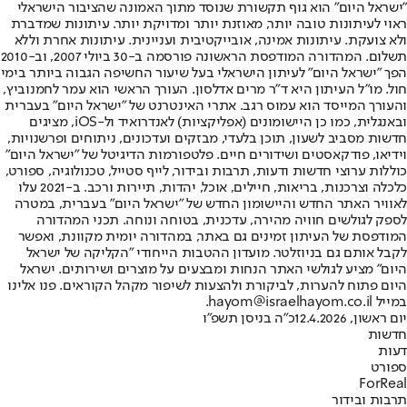
"ישראל היום" הוא גוף תקשורת שנוסד מתוך האמונה שהציבור הישראלי
ראוי לעיתונות טובה יותר, מאוזנת יותר ומדויקת יותר. עיתונות שמדברת
ולא צועקת. עיתונות אמינה, אובייקטיבית ועניינית. עיתונות אחרת וללא
תשלום. המהדורה המודפסת הראשונה פורסמה ב-30 ביולי 2007, וב-2010
הפך "ישראל היום" לעיתון הישראלי בעל שיעור החשיפה הגבוה ביותר בימי
חול. מו"ל העיתון היא ד"ר מרים אדלסון. העורך הראשי הוא עמר לחמנוביץ,
והעורך המייסד הוא עמוס רגב. אתרי האינטרנט של "ישראל היום" בעברית
ובאנגלית, כמו כן היישומונים (אפליקציות) לאנדרואיד ול-iOS, מציגים
חדשות מסביב לשעון, תוכן בלעדי, מבזקים ועדכונים, ניתוחים ופרשנויות,
וידיאו, פודקאסטים ושידורים חיים. פלטפורמות הדיגיטל של "ישראל היום"
כוללות ערוצי חדשות ודעות, תרבות ובידור, לייף סטייל, טכנולוגיה, ספורט,
כלכלה וצרכנות, בריאות, חיילים, אוכל, יהדות, תיירות ורכב. ב-2021 עלו
לאוויר האתר החדש והיישומון החדש של "ישראל היום" בעברית, במטרה
לספק לגולשים חוויה מהירה, עדכנית, בטוחה ונוחה. תכני המהדורה
המודפסת של העיתון זמינים גם באתר, במהדורה יומית מקוונת, ואפשר
לקבל אותם גם בניוזלטר. מועדון ההטבות הייחודי "הקליקה של ישראל
היום" מציע לגולשי האתר הנחות ומבצעים על מוצרים ושירותים. ישראל
היום פתוח להערות, לביקורת ולהצעות לשיפור מקהל הקוראים. פנו אלינו
במייל hayom@israelhayom.co.il.
יום ראשון, 12.4.2026
כ"ה בניסן תשפ"ו
חדשות
דעות
ספורט
ForReal
תרבות ובידור