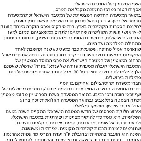
השף המצטיין של המטבח הישראלי.
אסף דוקטור במרכז התמונה מקבל את הפרס,
בתואר המסעדה החדשה המצטיינת של המטבח הישראל זכתה
מסעדת
תריסר של השף ענר בן רפאל פורמן.
פרס השראה יוצאת דופן הוענק
לחלוצת הספרות הקולינרית בארץ, רות סירקיס ופרס הוקרה מיוחד הוענק
ל-19 אנשי ונשות הקולינריה שהתגייסו לתרום ממשאביהם וזמנם למען
החברה הישראלים, התושבים המפונים מהדרום והצפון, וכוחות הביטחון
מתחילת המלחמה ועד היום.
שווארמה אמיל מחיפה, שפועלת כבר כמעט 60 שנה ונחשבת לאחד
המקומות הראשונים שהגישו דונר קבב כמו בטורקיה, גרפה את פרס אוכל
הרחוב המצטיין של המטבח הישראלי. את פרס המוסד המצטיין של
המטבח הישראלי קיבלה מסעדת עזורה של עזרא "עזורה" שרפלר, שאמנם
הלך לעולמו לפני כשנה וחצי בגיל 90, אבל הותיר אחריו מורשת של ריח
פתיליות בירושלים.
חברי מסעדת תריסר,צילום: אחיקם בן יוסף
בפרס המסעדה הכשרה המצטיינת זכתה
מסעדת ג'קו סטריט
בירושלים של
שף זכאי חוג'ה ורפי רביבו. בתואר המסעדה בעלת תפריט יין מקומי מצטיין
זכתה הבסטה בתל אביב ובתואר המסעדה הקז'ואלית זכה בר 51
התל-אביבי של שף מושיקו גמליאלי.
אירוע חלוקת הפרסים של חודש המטבח הישראלי התקיים השנה בפעם
השלישית. הוא נוסד כדי להוקיר מצוינות ויצירתיות במטבח הישראלי,
ולהאיר זרקור על שפים, מסעדנים, יזמים, יצרנים, חקלאים ויוצרים
שתורמים ליצירת תרבות קולינרית מקומית, יצירתית ומשגשגת.
השנה הוא הועבר בהנחיית ובהובלת יו״ר ועדת הפרס, מר עמית אהרנסון,
היזמים – נירית וייס, דוד קישקה וגרטל שיינר, והשותפים לפסטיבל: מני