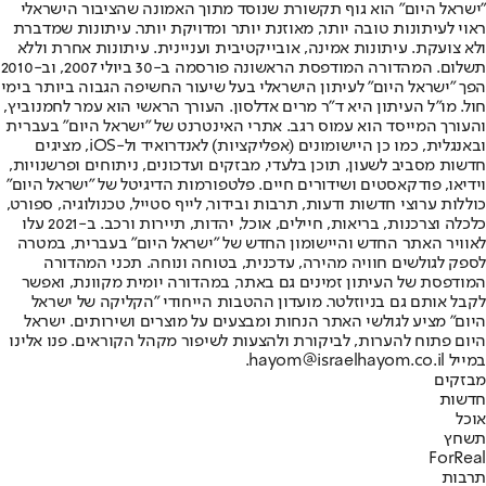
"ישראל היום" הוא גוף תקשורת שנוסד מתוך האמונה שהציבור הישראלי
ראוי לעיתונות טובה יותר, מאוזנת יותר ומדויקת יותר. עיתונות שמדברת
ולא צועקת. עיתונות אמינה, אובייקטיבית ועניינית. עיתונות אחרת וללא
תשלום. המהדורה המודפסת הראשונה פורסמה ב-30 ביולי 2007, וב-2010
הפך "ישראל היום" לעיתון הישראלי בעל שיעור החשיפה הגבוה ביותר בימי
חול. מו"ל העיתון היא ד"ר מרים אדלסון. העורך הראשי הוא עמר לחמנוביץ,
והעורך המייסד הוא עמוס רגב. אתרי האינטרנט של "ישראל היום" בעברית
ובאנגלית, כמו כן היישומונים (אפליקציות) לאנדרואיד ול-iOS, מציגים
חדשות מסביב לשעון, תוכן בלעדי, מבזקים ועדכונים, ניתוחים ופרשנויות,
וידיאו, פודקאסטים ושידורים חיים. פלטפורמות הדיגיטל של "ישראל היום"
כוללות ערוצי חדשות ודעות, תרבות ובידור, לייף סטייל, טכנולוגיה, ספורט,
כלכלה וצרכנות, בריאות, חיילים, אוכל, יהדות, תיירות ורכב. ב-2021 עלו
לאוויר האתר החדש והיישומון החדש של "ישראל היום" בעברית, במטרה
לספק לגולשים חוויה מהירה, עדכנית, בטוחה ונוחה. תכני המהדורה
המודפסת של העיתון זמינים גם באתר, במהדורה יומית מקוונת, ואפשר
לקבל אותם גם בניוזלטר. מועדון ההטבות הייחודי "הקליקה של ישראל
היום" מציע לגולשי האתר הנחות ומבצעים על מוצרים ושירותים. ישראל
היום פתוח להערות, לביקורת ולהצעות לשיפור מקהל הקוראים. פנו אלינו
במייל hayom@israelhayom.co.il.
מבזקים
חדשות
אוכל
תשחץ
ForReal
תרבות