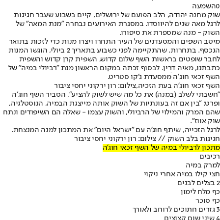
0
השמעה
שוק מחנה יהודה, הלב הפועם של ירושלים, קיים בשבוע שעבר חגיגות
לרגל מאה שנים להיווסדו. במסגרת האירועים נבחרה "מנת המאה" של
השוק - מנה שמספרת את סיפורו.
מיטב השפים והמסעדנים של העיר התחרו ויצרו מנות כדי לזכות בתואר
הנכסף. בתחרות, שהתקיימה לפני כשבוע בתאריך 2 ביולי, הוגשו המנות
לחבר שופטים בראשות השף שלום קדוש, השפית קרן קדוש והשפית
כתבתנו, מאיה דרין. לבסוף זכתה במקום הראשון מנת ״רביולי במיה״ של
השף זכאי חוג׳ה ֿממסעדת ג׳קו סטריט.
השף זכאי חוג'ה בעת הזכיה,צילום: רון ירקוני יחסי ציבור
"חשבתי לשלב (במנה) את כל מה שיש לשוק להציע", הסביר השף חוג׳ה
ופרט: ״בין אם זה בעונתיות של השוק אותה מייצגת הבמיה, הנוסטלגיה,
שהם המרק והמילוי של הרביולי, והשוק עצמו - שאלה הם השיפודים ונתח
שוק אווז".
לרגל הזכייה, שיתף חוג'ה עם "ישראל היום" את המתכון למנה המנצחת.
חגיגות בלב השוק // צילום: רון ירקוני יחסי ציבור
מתכון לרביולי במיה של השף זכאי חוג'ה
רכיבים
למרק במיה
חצי קילו במיה אחרי ניקוי
2 בצלים לבנים
כף מלח לימון
כף סוכר
3 גזרים חתוכים לרוחב ולאורך
4 שיני שום קצוצים