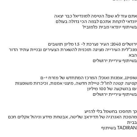
אתם עוד לא שם? הטיסה למונדיאל כבר יצאה
יונדאי לוקחת אתכם לבמה הכי גדולה בעולם
בשיתוף יונדאי מבית כלמוביל
ירושלים 2040: העיר נערכת ל- 1.5 מליון תושבים
מנכ"לית העירייה מציגה תוכנית להשארת הצעירים ובניית עתיד הדור
הבא
בשיתוף עיריית ירושלים
שופינג, אמנות ואוכל: המרכז המתחדש של מזרח י-ם
קפיצה קטנה לחו"ל: טיילת חדשה, מיצגי אמנות, וכיכרות משופצות
בהשקעה של 100 מיליון ₪
בשיתוף עיריית ירושלים
כך תחסכו בחשמל בלי להזיע
מהפכת האנרגיה של תדיראן: שליטה, אבטחת מידע וניהול אקלים חכם
בבית
בשיתוף TADIRAN