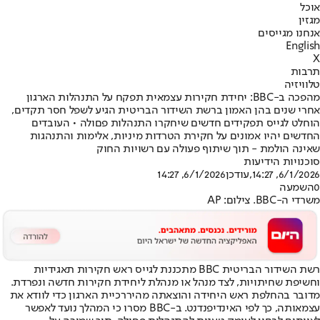
אוכל
מגזין
אנחנו מגייסים
English
X
תרבות
טלוויזיה
מהפכה ב-BBC: יחידת חקירות עצמאית תפקח על התנהלות הארגון
אחרי שנים בהן האמון ברשת השידור הבריטית הגיע לשפל חסר תקדים,
הוחלט לגייס תפקידים חדשים שיחקרו התנהלות פםולה • העובדים
החדשים יהיו אמונים על חקירת הטרדות מיניות, אלימות והתנהגות
שאינה הולמת - תוך שיתוף פעולה עם רשויות החוק
סוכנויות הידיעות
6/1/2026, 14:27
,עודכן
6/1/2026, 14:27
0
השמעה
משרדי ה-BBC. צילום: AP
רשת השידור הבריטית BBC מתכננת לגייס ראש חקירות תאגידיות
וחשיפת שחיתויות, לצד מנהל או מנהלת ליחידת חקירות חדשה ונפרדת.
מדובר בהחלפת ראש היחידה והוצאתה מהיררכיית הארגון כדי לוודא את
עצמאותה, כך לפי האינדיפנדנט. ב-BBC מסרו כי המהלך נועד לאפשר