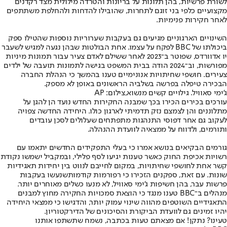
לשורת פרשיות, בהן תלונות על בריונות והטרדה מילולית מצד רקדנים
מקצועיים כלפי בני זוגם לתחרות, שהובילו להדחות ולהחלפת משתתפים
לאחר חקירות פנימיות.
השינויים הארגוניים מגיעים גם בעקבות שערוריות נוספות שהטילו ספק
ביכולתו של BBC לפקח על עצמו. אחת הבולטות שבהן נגעה למגיש לשעבר
יו אדוורדס, שפוטר ב־2023 לאחר ששילם לאדם צעיר עבור תמונות מיניות
מפורשות, וב־2024 הודה בבית המשפט בגישה לתמונות תועבה של ילדים
צעירים. חושפי שחיתויות אנונימיים טענו בהמשך כי הנהלת החברה
הבכירה טיפלה בפרשה בשלביה הראשונים באופן לא מספק.
ג'ימי סאוויל. גילויים קשים מנשוא,צילום: AP
עורכים בכירים הכירו בכך שמבנה החקירות החדש נועד הן להגן על
מתלוננים והן לצמצם נזק תדמיתי לארגון כולו. היחידה החדשה צפויה
לעקוב גם אחר דפוסי התנהגות מתפתחים שעלולים לסכן עובדים
ותורמים, ולדווח על ממצאיה לוועדת ההנהלה.
גורמים הבקיאים בנושא אמרו כי בעלי התפקידים החדשים יתאמו עם
רשויות אכיפת החוק כאשר טענות יגיעו לסף פלילי, ובמקביל ישמשו נקודת
קשר אחת לחושפי שחיתויות, במקום לחייבם לנווט בין יחידות תאגידיות
שונות. עם זאת, ספקנים הזכירו כי רפורמות קודמות
שנעשו בעקבות
פרשות עבר
, בהן חשיפות ג’ימי סאוויל, לא מנעו כשלים מאוחרים יותר.
מנהלים ב־BBC טענו מנגד כי הוצאת סמכויות החקירה מחוץ למבנים
התאגידיים השוטפים מהווה שינוי עמוק יותר, והדגישו כי ממצאי היחידה
יהיו זמינים גם לוועדת הביקורת והסיכונים של הדירקטוריון.
טעינו? נתקן! אם מצאתם טעות בכתבה, נשמח שתשתפו אותנו