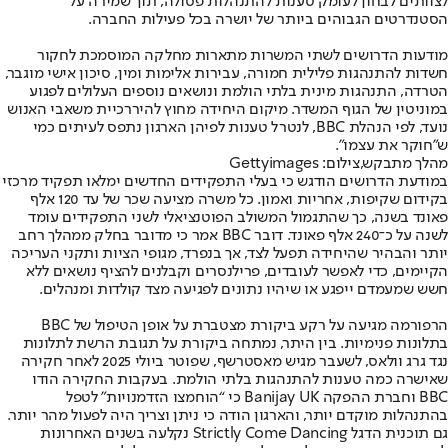
לצוותים לבחון לעומק טענות להתנהלות פסולה, תוך שמירה על
הסטנדרטים הגבוהים ביותר של יושרה בכל פעילות החברה.
מודעות הדרושים לשתי המשרות מתארות מחלקה המוסמכת לחקור
חשדות להתנהגות פלילית חמורה, עבירות אלימות ומין, סיכון אישי מוגבר,
הטרדה, התנהגות מינית בלתי הולמת ונושאים נוספים העלולים לפגוע
במוניטין של הגוף המשדר. מיקום היחידה מחוץ להיררכיית משאבי האנוש
נועד, לפי הנהלת BBC, לנטרל טענות לפיהן הארגון נתפס לעיתים כמי
ש”חוקר את עצמו".
מהלך מתבקש,צילום: Gettyimages
במודעת הדרושים הודגש כי בעלי התפקידים החדשים ימלאו תפקיד מרכזי
בקידום שקיפות, אחריות ואמון. כל משרה מציעה שכר של עד 120 אלף
פאונד בשנה, כך שהתגמול המשולב הפוטנציאלי לשני התפקידים עומד
לשנה על כ־240 אלף פאונד. דובר BBC אמר כי מדובר בחלק ממהלך רחב
יותר והבהיר שהיחידה תפעל לצד, אך בנפרד, מגופי הציות ותקני העריכה
הקיימים, כדי לאפשר לעובדים, פרילנסרים וקבלנים להציף נושאים ללא
חשש שמעמדם ייפגע או שיהיו נתונים לפגיעה מצד קולדות ומנהלים.
הרפורמה מגיעה על רקע ביקורת מצטברת על אופן הטיפול של BBC
בתלונות פנימיות. בין היתר, נמתחה ביקורת על תגובת הרשת לתלונות
נגד גרג וולאס, לשעבר מגיש מאסטרשף, שפוטר ביולי 2025 לאחר חקירה
שאישרה כמה טענות להתנהגות בלתי הולמת. בעקבות החקירה הודו
BBC וחברת ההפקה Banijay UK כי “הוחמצו הזדמנויות” לטפל
בהתנהלות מוקדם יותר, והארגון הודה כי ניתן וצריך היה לפעול מהר יותר.
גם תוכנית הדגל Strictly Come Dancing נקלעה בשנים האחרונות