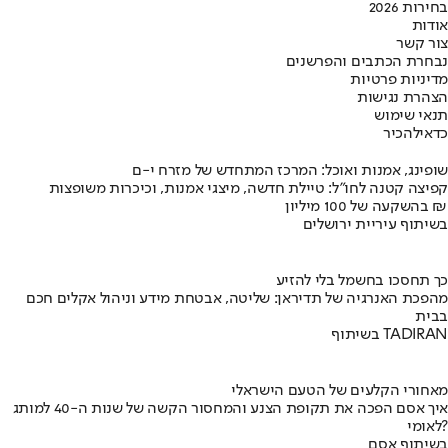
בחירות 2026
אודות
צור קשר
נבחרת הכתבים והפרשנים
מדיניות פרטיות
הצהרת נגישות
תנאי שימוש
כדאי
להכיר
שופינג, אמנות ואוכל: המרכז המתחדש של מזרח י-ם
קפיצה קטנה לחו"ל: טיילת חדשה, מיצגי אמנות, וכיכרות משופצות
בהשקעה של 100 מיליון ₪
בשיתוף עיריית ירושלים
כך תחסכו בחשמל בלי להזיע
מהפכת האנרגיה של תדיראן: שליטה, אבטחת מידע וניהול אקלים חכם
בבית
בשיתוף TADIRAN
מאחורי הקלעים של הטעם הישראלי
איך אסם הפכה את תקופת הצנע והמחסור הקשה של שנות ה-40 למותג
לאומי?
בשיתוף אסם