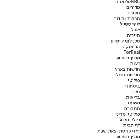
BBC
טלוויזיה
מדורים
ספורט
תרבות ובידור
לייף סטייל
אוכל
תיירות
טכנולוגיה ומדע
הורוסקופ
ForReal
מגזין השבוע
דעות
חדשות בארץ
חדשות בעולם
פוליטי
ביטחוני
חינוך
בריאות
משפט
תחבורה
פוליטי-מדיני
כללי ומידע
דף הבית
זמני כניסת וצאת שבת
מגזין השבוע