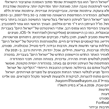
"ישראל היום" הוא גוף תקשורת שנוסד מתוך האמונה שהציבור הישראלי
ראוי לעיתונות טובה יותר, מאוזנת יותר ומדויקת יותר. עיתונות שמדברת
ולא צועקת. עיתונות אמינה, אובייקטיבית ועניינית. עיתונות אחרת וללא
תשלום. המהדורה המודפסת הראשונה פורסמה ב-30 ביולי 2007, וב-2010
הפך "ישראל היום" לעיתון הישראלי בעל שיעור החשיפה הגבוה ביותר בימי
חול. מו"ל העיתון היא ד"ר מרים אדלסון. העורך הראשי הוא עמר לחמנוביץ,
והעורך המייסד הוא עמוס רגב. אתרי האינטרנט של "ישראל היום" בעברית
ובאנגלית, כמו כן היישומונים (אפליקציות) לאנדרואיד ול-iOS, מציגים
חדשות מסביב לשעון, תוכן בלעדי, מבזקים ועדכונים, ניתוחים ופרשנויות,
וידיאו, פודקאסטים ושידורים חיים. פלטפורמות הדיגיטל של "ישראל היום"
כוללות ערוצי חדשות ודעות, תרבות ובידור, לייף סטייל, טכנולוגיה, ספורט,
כלכלה וצרכנות, בריאות, חיילים, אוכל, יהדות, תיירות ורכב. ב-2021 עלו
לאוויר האתר החדש והיישומון החדש של "ישראל היום" בעברית, במטרה
לספק לגולשים חוויה מהירה, עדכנית, בטוחה ונוחה. תכני המהדורה
המודפסת של העיתון זמינים גם באתר, במהדורה יומית מקוונת, ואפשר
לקבל אותם גם בניוזלטר. מועדון ההטבות הייחודי "הקליקה של ישראל
היום" מציע לגולשי האתר הנחות ומבצעים על מוצרים ושירותים. ישראל
היום פתוח להערות, לביקורת ולהצעות לשיפור מקהל הקוראים. פנו אלינו
במייל hayom@israelhayom.co.il.
יום שבת, 6.6.2026
כ"א בסיון תשפ"ו
חדשות
דעות
ספורט
ForReal
תרבות ובידור