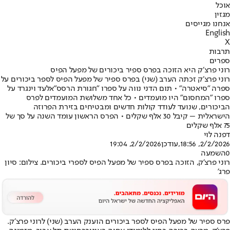
אוכל
מגזין
אנחנו מגייסים
English
X
תרבות
ספרים
רוני פרצ׳ק היא הזוכה בפרס ספיר ביכורים של מפעל הפיס
רוני פרצ׳ק זכתה הערב (שני) בפרס ספיר של מפעל הפיס לספר ביכורים על
ספרה "סיאטרה" • תום הדני נווה על ספרו "חגורת הרסס"אלעד וינגרד על
ספרו ״המחסום״ היו מועמדים • כל אחד משלושת המועמדים לפרס
הביכורים, שנועד לעודד קולות חדשים ומבטיחים בזירת הפרוזה
הישראלית – קיבל 30 אלף שקלים • הפרס הראשון עומד השנה על סך של
75 אלף שקלים
דפנה לוי
2/2/2026, 18:56
,עודכן
2/2/2026, 19:04
0
השמעה
רוני פרצ'ק, הזוכה בפרס ספיר של מפעל הפיס לספרי ביכורים. צילום: סיון
פרג'
פרס ספיר של מפעל הפיס לספר ביכורים הוענק הערב (שני) לרוני פרצ׳ק.