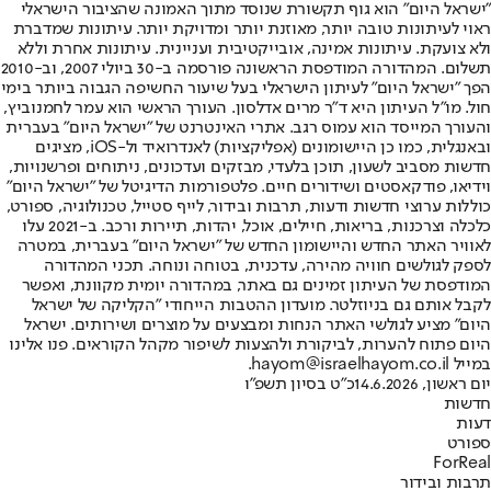
"ישראל היום" הוא גוף תקשורת שנוסד מתוך האמונה שהציבור הישראלי
ראוי לעיתונות טובה יותר, מאוזנת יותר ומדויקת יותר. עיתונות שמדברת
ולא צועקת. עיתונות אמינה, אובייקטיבית ועניינית. עיתונות אחרת וללא
תשלום. המהדורה המודפסת הראשונה פורסמה ב-30 ביולי 2007, וב-2010
הפך "ישראל היום" לעיתון הישראלי בעל שיעור החשיפה הגבוה ביותר בימי
חול. מו"ל העיתון היא ד"ר מרים אדלסון. העורך הראשי הוא עמר לחמנוביץ,
והעורך המייסד הוא עמוס רגב. אתרי האינטרנט של "ישראל היום" בעברית
ובאנגלית, כמו כן היישומונים (אפליקציות) לאנדרואיד ול-iOS, מציגים
חדשות מסביב לשעון, תוכן בלעדי, מבזקים ועדכונים, ניתוחים ופרשנויות,
וידיאו, פודקאסטים ושידורים חיים. פלטפורמות הדיגיטל של "ישראל היום"
כוללות ערוצי חדשות ודעות, תרבות ובידור, לייף סטייל, טכנולוגיה, ספורט,
כלכלה וצרכנות, בריאות, חיילים, אוכל, יהדות, תיירות ורכב. ב-2021 עלו
לאוויר האתר החדש והיישומון החדש של "ישראל היום" בעברית, במטרה
לספק לגולשים חוויה מהירה, עדכנית, בטוחה ונוחה. תכני המהדורה
המודפסת של העיתון זמינים גם באתר, במהדורה יומית מקוונת, ואפשר
לקבל אותם גם בניוזלטר. מועדון ההטבות הייחודי "הקליקה של ישראל
היום" מציע לגולשי האתר הנחות ומבצעים על מוצרים ושירותים. ישראל
היום פתוח להערות, לביקורת ולהצעות לשיפור מקהל הקוראים. פנו אלינו
במייל hayom@israelhayom.co.il.
יום ראשון, 14.6.2026
כ"ט בסיון תשפ"ו
חדשות
דעות
ספורט
ForReal
תרבות ובידור