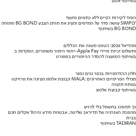
בשיתוף אסם
הסוד לקירות נקיים ללא כתמים נחשף
מומחה BG BOND עושה סדר על המדפים ומציג את מותג הצבע SIMPLY
בשיתוף BG BOND
מונדיאל 2026: הטוטו משנה את הכללים
יחסי הימור משופרים, הפקדות ב-Apple Pay ותשלום זכיות מיידי
בשיתוף המועצה להסדר ההימורים בספורט
חלון ההזדמנויות בכפר גנים נסגר
קבוצת אלמוג מציגה את פרויקט MALA: מגדלי הפרימיום האחרונים
בפתח תקווה
בשיתוף קבוצת אלמוג
כך תחסכו בחשמל בלי להזיע
מהפכת האנרגיה של תדיראן: שליטה, אבטחת מידע וניהול אקלים חכם
בבית
בשיתוף TADIRAN