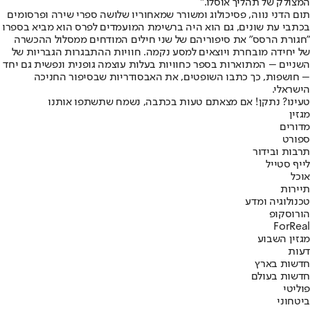
המצולק של תהליך אוסלו.״
תום הדני נווה, פסיכולוג ומשורר שמאחוריו שלושה ספרי שירה ופרסומים
בכתבי עת שונים, גם הוא היה ברשימת המועמדים לפרס הוא מביא בספרו
״חגורת הרסס״ את סיפוריהם של שני חילים המודחים ממסלול ההכשרה
של יחידה מובחרת ויוצאים למסע נקמה. חוויות ההתבגרות הגבריות של
השניים – המתוארות בספר כחוויות בעלות עוצמה גופנית ונפשית גם יחד
– חושפות, כך כתבו השופטים, את האבסודריות שבסיפור החניכה
הישראלי.
טעינו? נתקן! אם מצאתם טעות בכתבה, נשמח שתשתפו אותנו
מגזין
מדורים
ספורט
תרבות ובידור
לייף סטייל
אוכל
תיירות
טכנולוגיה ומדע
הורוסקופ
ForReal
מגזין השבוע
דעות
חדשות בארץ
חדשות בעולם
פוליטי
ביטחוני