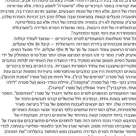
פרצ'ק, מרצה בכירה בחוג ללימודי אסיה באוניברסיטת תל אביב, מזמינה
את קוראיה בספר הביכורים שלה ״סיאטרה״ למסע בהודו. אלא שזו אינה
הודו של היום, אלא הודו של שנות השבעים, שמצב חרום הוכרז בה, ומרבית
תושביה סובלים קשות במציאות שבה נשללו מהן רוב זכויות האזרח שלהן.
פרצ׳ק עוסקת לא רק בנופיה ותרבותה של הודו אלא גם בפוליטיקה
ובתאולוגיה של תת היבשת, במה שוועדת הפרס הגדירה כ״מערבולת
המסחררת את נימי הגוף והתודעה״.
כל אחד משלושת המועמדים לפרס הביכורים – שנועד לעודד קולות
חדשים ומבטיחים בזירת הפרוזה הישראלית – קיבל 30 אלף שקלים.
הפרס הראשון עומד השנה על סך של 75 אלף שקלים. יו״ר מפעל הפיס,
איציק לארי, מסר כי זהו הפרס המרגש אותו יותר מכל פרס המחולק על ידי
מפעל הפיס, משום שהוא מפקיד בידי הוועדה את האחריות לגלות כותבים
מקוריים שיעצבו את עתיד הספרות העברית. בין הזוכים בפרס ביכורים
בשנים הקודמות היו אכן כותבים שהתפרסמו ביצירות נוספות ובהם ענת
עינהר (על ספרה ״טורפים של קיץ״), איל חיות-מן (על ספרו ״מסכת תהום״),
מירב נקר-סדי (על ספרה ״אוקסנה״), איילת גונדר-גושן (על ספרה ״לילה
אחד, מרקוביץ׳״) ויאיר אסולין (על ספרו ״נסיעה״).
שני המועמדים הנוספים לפרס הם אלעד וינגרד על ספרו ״המחסום״. הספר
מתרחש בשנת 1994, ובמרכזו חיל שהשלים קורס חובשים וחוזר אל
היחידה שלו. יחד הם יוצאים לאבטח מחסום של צה״ל ביציאה מעיר
פלסטינית, אולם המרירות שחשים כלפי הגיבור אנשי הצוות האחרים
שעברו ביחד תקופה קשה במיוחד של אימונים ניכרת. מצוקותיו של
החובש הטרי נוכח היחס הזה מצד לוחמים אחרים מתערבבים עם צערו על
כך שחברתו נפרדה ממנו, האישי נארג אל תוך הלאומי-פוליטי-בטחוני, לכדי
סיפור שוועדת הפרס הגדירה כחשבון נפש המתאר בהצלחה ״את המחרב