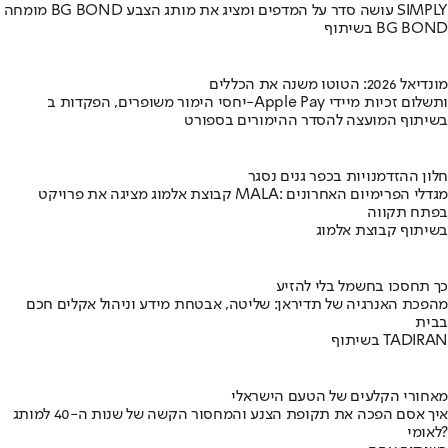
מומחה BG BOND עושה סדר על המדפים ומציג את מותג הצבע SIMPLY
בשיתוף BG BOND
מונדיאל 2026: הטוטו משנה את הכללים
יחסי הימור משופרים, הפקדות ב-Apple Pay ותשלום זכיות מיידי
בשיתוף המועצה להסדר ההימורים בספורט
חלון ההזדמנויות בכפר גנים נסגר
קבוצת אלמוג מציגה את פרויקט MALA: מגדלי הפרימיום האחרונים
בפתח תקווה
בשיתוף קבוצת אלמוג
כך תחסכו בחשמל בלי להזיע
מהפכת האנרגיה של תדיראן: שליטה, אבטחת מידע וניהול אקלים חכם
בבית
בשיתוף TADIRAN
מאחורי הקלעים של הטעם הישראלי
איך אסם הפכה את תקופת הצנע והמחסור הקשה של שנות ה-40 למותג
לאומי?