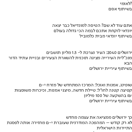
לאומי?
בשיתוף אסם
אתם עוד לא שם? הטיסה למונדיאל כבר יצאה
יונדאי לוקחת אתכם לבמה הכי גדולה בעולם
בשיתוף יונדאי מבית כלמוביל
ירושלים 2040: העיר נערכת ל- 1.5 מליון תושבים
מנכ"לית העירייה מציגה תוכנית להשארת הצעירים ובניית עתיד הדור
הבא
בשיתוף עיריית ירושלים
שופינג, אמנות ואוכל: המרכז המתחדש של מזרח י-ם
קפיצה קטנה לחו"ל: טיילת חדשה, מיצגי אמנות, וכיכרות משופצות
בהשקעה של 100 מיליון ₪
בשיתוף עיריית ירושלים
כך ירושלים ממציאה את עצמה מחדש
לא רק קודש – המהפכה המודרנית שעוברת י-ם מחזירה אותה לפסגת
התיירות הישראלית