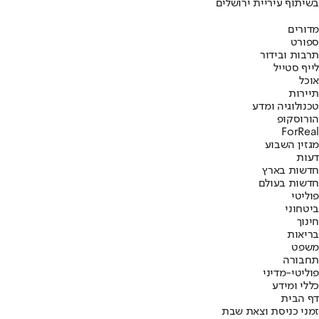
בשיתוף עיריית ירושלים
מדורים
ספורט
תרבות ובידור
לייף סטייל
אוכל
תיירות
טכנולוגיה ומדע
הורוסקופ
ForReal
מגזין השבוע
דעות
חדשות בארץ
חדשות בעולם
פוליטי
ביטחוני
חינוך
בריאות
משפט
תחבורה
פוליטי-מדיני
כללי ומידע
דף הבית
זמני כניסת וצאת שבת