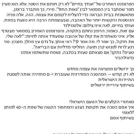
הפרגמנט האחרון של "ועודך בחיים" לא רק חותם את הספר, אלא הוא מעין
תפר שמחבר בין הממואר לבין "גאות החול". מירי, כך מתברר ברומן,
מתאשפזת בבית הבראה כדי להצליח לקומם את עצמה. הנה, אלה פניה
הנוספות והקשות יותר של האהבה, שבעוצמתה הרבה היא נוגעת במוות.
ועודךָ בחיים, לאה איני,צילום: אלטנוילנד
עם זאת, כאמור, הרומן נחתם בתקווה, והפרגמנט האחרון בממואר מצטרף
אליו. איני משחזרת את קולו של אהובה שמעודד אותה לחיות: "'לאה שלי,
את חזקה', כך אמר לי. מה אמר לך? ראי אותך, צל גדם עץ מהלך, מנצנץ. פני
רגע לרוח לפגוש קרן תועה. החליפי מדליות עם הבריאה".
טעינו? נתקן! אם מצאתם טעות בכתבה, נשמח שתשתפו אותנו
כדאי
להכיר
כך ירושלים ממציאה את עצמה מחדש
לא רק קודש – המהפכה המודרנית שעוברת י-ם מחזירה אותה לפסגת
התיירות הישראלית
בשיתוף עיריית ירושלים
מאחורי הקלעים של הטעם הישראלי
איך אסם הפכה את תקופת הצנע והמחסור הקשה של שנות ה-40 למותג
לאומי?
בשיתוף אסם