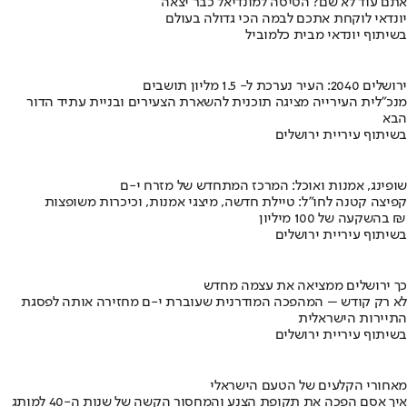
אתם עוד לא שם? הטיסה למונדיאל כבר יצאה
יונדאי לוקחת אתכם לבמה הכי גדולה בעולם
בשיתוף יונדאי מבית כלמוביל
ירושלים 2040: העיר נערכת ל- 1.5 מליון תושבים
מנכ"לית העירייה מציגה תוכנית להשארת הצעירים ובניית עתיד הדור
הבא
בשיתוף עיריית ירושלים
שופינג, אמנות ואוכל: המרכז המתחדש של מזרח י-ם
קפיצה קטנה לחו"ל: טיילת חדשה, מיצגי אמנות, וכיכרות משופצות
בהשקעה של 100 מיליון ₪
בשיתוף עיריית ירושלים
כך ירושלים ממציאה את עצמה מחדש
לא רק קודש – המהפכה המודרנית שעוברת י-ם מחזירה אותה לפסגת
התיירות הישראלית
בשיתוף עיריית ירושלים
מאחורי הקלעים של הטעם הישראלי
איך אסם הפכה את תקופת הצנע והמחסור הקשה של שנות ה-40 למותג