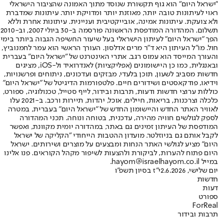
"ישראל היום" הוא גוף תקשורת שנוסד מתוך האמונה שהציבור הישראלי
ראוי לעיתונות טובה יותר, מאוזנת יותר ומדויקת יותר. עיתונות שמדברת
ולא צועקת. עיתונות אמינה, אובייקטיבית ועניינית. עיתונות אחרת וללא
תשלום. המהדורה המודפסת הראשונה פורסמה ב-30 ביולי 2007, וב-2010
הפך "ישראל היום" לעיתון הישראלי בעל שיעור החשיפה הגבוה ביותר בימי
חול. מו"ל העיתון היא ד"ר מרים אדלסון. העורך הראשי הוא עמר לחמנוביץ,
והעורך המייסד הוא עמוס רגב. אתרי האינטרנט של "ישראל היום" בעברית
ובאנגלית, כמו כן היישומונים (אפליקציות) לאנדרואיד ול-iOS, מציגים
חדשות מסביב לשעון, תוכן בלעדי, מבזקים ועדכונים, ניתוחים ופרשנויות,
וידיאו, פודקאסטים ושידורים חיים. פלטפורמות הדיגיטל של "ישראל היום"
כוללות ערוצי חדשות ודעות, תרבות ובידור, לייף סטייל, טכנולוגיה, ספורט,
כלכלה וצרכנות, בריאות, חיילים, אוכל, יהדות, תיירות ורכב. ב-2021 עלו
לאוויר האתר החדש והיישומון החדש של "ישראל היום" בעברית, במטרה
לספק לגולשים חוויה מהירה, עדכנית, בטוחה ונוחה. תכני המהדורה
המודפסת של העיתון זמינים גם באתר, במהדורה יומית מקוונת, ואפשר
לקבל אותם גם בניוזלטר. מועדון ההטבות הייחודי "הקליקה של ישראל
היום" מציע לגולשי האתר הנחות ומבצעים על מוצרים ושירותים. ישראל
היום פתוח להערות, לביקורת ולהצעות לשיפור מקהל הקוראים. פנו אלינו
במייל hayom@israelhayom.co.il.
יום שלישי, 2.6.2026
י"ז בסיון תשפ"ו
חדשות
דעות
ספורט
ForReal
תרבות ובידור