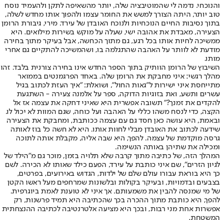
והנוכחי. נדמה לי שהמוטיבציה שלה, יותר מהשאיפה לתקן ולהעמיד נוסח
טוב יותר, היתה הצורך למשש את החומר עצמו ולהפוך אותו מחדש לשלה,
בתוך נסיבות החיים הנוכחיות ולנוכח האובדן של עירד. מירי, גיבורת הרומן
הצעירה, מאבדת את אהובה ישי, שעלה על מוקש בשירות מילואים. היא
ממשיכה לחיות אותו בכל רגע, גם מתוך הכחשה, אבל בעיקר מתוך בחירה
מודעת לא לוותר על האהבה שהתגלמה בו, ושהמשיכה להתקיים גם אחרי
מותו.
השיבוץ של הרומן הוותיק בתוך הספר החדש אינו בחירה צורנית בלבד. זהו
מהלך רגשי: איני מחבקת את הרומן שלה. באחד הפרגמנטים בממואר
מתייחסת איני ישירות ל"גאות החול", ושואלת: "איך העזת לכתוב בגיל
עשרים ותשע, ואת בזוגיות הדוקה, ספר על אלמנה צעירה - השתגעת
להקדים את זמנך?" תשובה אפשרית היא שאיני דחקה את עצמה אז אל
הקצה, כדי לנסח משהו כללי על האהבה ועל כוחה, שגם המוות לא יכול לו.
ובאמת, היא עושה כאן חסד גם עם עצמה ככותבת, ומחבקת את הצעירה
שידעה לכתוב את האובדן מבלי לחוות אותו. היא לא חשה כל בוז לאותה
גרסה מוקדמת של עצמה. להפך, היא שבה אליה, מקבלת אותה לתוכה
ומכילה את שתיהן באותה הנשימה.
המהלך הזה, של כתיבה מתוך קרבה שלא תלויה בזמן, מוכר גם מ"הילד של
לגיון הזרים", שם איני כותבת על עירד, הפעם כילד שאותו לא הכירה. לשם
כך היא בוראת עבורו עולם שלם של ילדות, הגדוש באירועים, בפרטים,
בצבעים ובדמויות, ובעיקר בקולות ובלשונות שמרחפים מעל ראשו הקטן
של מי שמנסה להבין את משמעותם. אך איני לא טוענת לאמת ביוגרפית.
להפך, היא כותבת מתוך ההכרה בכך שהכתיבה היא תמיד פרשנות, רק
אפשרות אחת מני רבות, ובכך היא מציעה אלטרנטיבה לכתיבה ההנצחתית
המשטחת.