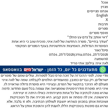
אוכל
מגזין
אנחנו מגייסים
English
X
תרבות
ספרים
מוסף ספרים
"ראי אותך, צל גדם עץ מהלך"
"ועודך בחיים", ספרה החדשה של לאה איני, מוכיח שוב כי היא אחת
הסופרות הגדולות, האמיצות והחדשניות בענף הספרים המקומי
סיגל נאור
27/7/2025, 07:04
,עודכן
27/7/2025, 07:04
0
השמעה
לאה איני. צילום: אתי פריד
מדי שנה, לפני ההכרזה על זוכה פרס נובל לספרות, עולים שמם של סופרים
ישראלים, רק גברים כמובן, כמועמדים הולמים לקבלתו. שמה של לאה איני
מעולם לא הוזכר בהקשר של הפרס, ובעיניי היא סופרת גדולה שראויה לו.
איני היא סופרת מודרניסטית שממציאה את עצמה בכל פעם מחדש; נדמה
שהיא פונה לכתיבה של כל אחת מיצירותיה כאילו היתה זו יצירתה
הראשונה. אין לה נוסחה או ניגון קבוע. היא מכירה את כל הטכניקות
ושוכחת אותן במכוון כשהיא יושבת לשולחן הכתיבה. ולא זו בלבד, אלא
שהיא גם סונטת בטכניקות הללו, לועגת להן והופכת אותן על הראש.