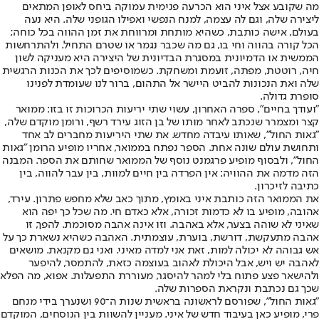
מה שקובע אצל איני הוא הכרעה פנימית עמוקה ביחס לאופן המתאים
ליצירה שלה, וגם לה עצמה, למנח הנפשי ואפילו הגופני שלה. היא נעה
בעולם, אישה כותבת, כשהיא מותחת ומרווחת את זמן ההווה בכל כוחה;
הכל קורה בהווה וחי בו, גם מה שכבר נגמר או שטרם התחיל. ולהתרחשות
הממשית או הדמיונית במסגרת הבדיונית של היצירה היא מעניקה לשון
חיה, רוטטת, מפתה, זועמת ומשחקת. כשמוסיפים לכך את הכנות הרגשית
שלה ואת הנכונות להביט היישר אל התהום, ברור לנו שעומדת לפנינו
סופרת גדולה.
"ועודך בחיים", ספרה האחרון, עשוי שתי יריעות הכרוכות זו בזו: ממואר
קצר ומצמרר שנכתב לאחר מותו של בן הזוג עירד רשף, ורומן מוקדם שלה,
"גאות החול", שאותו עיבדה מחדש. את שתי היריעות מחברים לב אחד
ותחושת עולם שונה אחת. הספר נפתח בממואר, אחריו מופיע הרומן "גאות
החול", ולבסוף מופיע פרגמנט נוסף של הממואר שחותם את הספר. המבנה
הזה מדמה את ההוויה: אין הפרדה בין חיים למוות, בין עבר להווה, בין
כתיבה לזיכרון.
את הממואר הזה כותבת איני באומץ, מתוך כאב שלא מחפש פתרון. עירד,
אהובה, מופיע בו לא כדמות זכורה, אלא כאדם חי. מה שכל כך יפה הוא
שאיני לא שוהה בצער, אלא באהבה. וזו אינה אהבה מסוכמת. להפך, זו
אהבה מתעקשת, דורשת, בוערת, עוצמתית. האהבה כשהיא נשארת כך על
אש גבוהה לא יכולה למות, זאת אני למדה מאיני. ואני גם מקנאת. מושאים
לאהבה יש ויש, אבל היכולת לאהוב בעוצמה כזאת, להתמסר, להיפער
ולהישאר פצע פתוח בלי למהר להיסגר, מעוררת התפעלות. אפוא, מה הפלא
שכך גם נכתבת ונקראת הספרות שלה.
"גאות החול", שפורסם לראשונה בראשית שנות ה־90 ושנערך בידי מנחם
פרי, מופיע כאן בעיבוד חדש של איני. מעניין להשוות בין הנוסחים, המוקדם