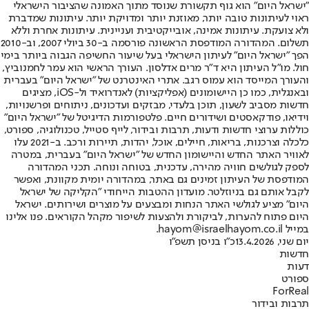
"ישראל היום" הוא גוף תקשורת שנוסד מתוך האמונה שהציבור הישראלי
ראוי לעיתונות טובה יותר, מאוזנת יותר ומדויקת יותר. עיתונות שמדברת
ולא צועקת. עיתונות אמינה, אובייקטיבית ועניינית. עיתונות אחרת וללא
תשלום. המהדורה המודפסת הראשונה פורסמה ב-30 ביולי 2007, וב-2010
הפך "ישראל היום" לעיתון הישראלי בעל שיעור החשיפה הגבוה ביותר בימי
חול. מו"ל העיתון היא ד"ר מרים אדלסון. העורך הראשי הוא עמר לחמנוביץ,
והעורך המייסד הוא עמוס רגב. אתרי האינטרנט של "ישראל היום" בעברית
ובאנגלית, כמו כן היישומונים (אפליקציות) לאנדרואיד ול-iOS, מציגים
חדשות מסביב לשעון, תוכן בלעדי, מבזקים ועדכונים, ניתוחים ופרשנויות,
וידיאו, פודקאסטים ושידורים חיים. פלטפורמות הדיגיטל של "ישראל היום"
כוללות ערוצי חדשות ודעות, תרבות ובידור, לייף סטייל, טכנולוגיה, ספורט,
כלכלה וצרכנות, בריאות, חיילים, אוכל, יהדות, תיירות ורכב. ב-2021 עלו
לאוויר האתר החדש והיישומון החדש של "ישראל היום" בעברית, במטרה
לספק לגולשים חוויה מהירה, עדכנית, בטוחה ונוחה. תכני המהדורה
המודפסת של העיתון זמינים גם באתר, במהדורה יומית מקוונת, ואפשר
לקבל אותם גם בניוזלטר. מועדון ההטבות הייחודי "הקליקה של ישראל
היום" מציע לגולשי האתר הנחות ומבצעים על מוצרים ושירותים. ישראל
היום פתוח להערות, לביקורת ולהצעות לשיפור מקהל הקוראים. פנו אלינו
במייל hayom@israelhayom.co.il.
יום שני, 13.4.2026
כ"ו בניסן תשפ"ו
חדשות
דעות
ספורט
ForReal
תרבות ובידור