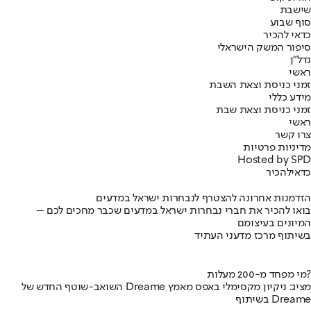
שישבת
סוף שבוע
כדאי להכיר
סיפור המשק הישראלי
נדל"ן
ראשי
זמני כניסת וצאת השבת
מידע כללי
זמני כניסת וצאת שבת
ראשי
צרו קשר
מדיניות פרטיות
Hosted by SPD
כדאי
להכיר
הזדמנות אחרונה להצטרף לנבחרות ישראל במדעים
בואו להכיר את חברי נבחרות ישראל במדעים שכבר מחכים לכם –
המיונים בעיצומם
בשיתוף מרכז מדעני העתיד
מי מפחד מ-200 מעלות?
השואב-שוטף החדש של Dreame מציג: ניקיון מקסימלי באפס מאמץ
בשיתוף Dreame