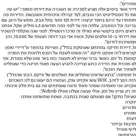
מחירים".
דייר אשר בימים אלה מציע למכירה או השכרה את דירתו מספר: "יש פה
את כל הפסיליטיס הכי טובים, לצד קהילה איכותית ומגובשת. הדירות פה
תומחרו עד היום בחסר קיצוני. דירת 125 מטר בתל אביב, ממש על הים, עם
בריכה וכל המסביב, עלתה פה עד לפני כמה חודשים 4.5 מיליון שקל. אנחנו
רואים היום ביקושי שיא כאילו זה מרכז רוטשילד. לפני שנה שקלתי להשכיר
את דירתי ב-10 אלפים שקל, וכשיו אני כבר דוחה הצעות של 15,000, והן
ממשיכות לזרום".
מ', דיירת ותיקה במתחם שעוסקת בנדל"ן, מציינת בהומור ש"דיירי נאמן
קוראים לזה אפקט וויקס. "זה פשוט לשבת על הנכס ולראות את המניה
קופצת כל יום, כאשר ברור שהיא לא תעצור. כמו באר נפט שלא נגמרת. אני
לא מוכרת את הדירה כרגע וצריכה להגיע הצעה מאוד חריגה כדי שאחליט
לשחרר את הנכס".
מ' מוסיפה: "ברגע שראינו שתולים את השלטים של וויקס, הבנו שהנדל"ן
הזה הפך לזהב. WIX עשו אקזיט ענק, ועכשיו הם יעשו גם לנו השכנים
אקזיט. אני מאמינה שמהר מאוד נראה שפותחים פה גם בית מלון איכותי.
זה רק עניין של זמן. אולי נעשה אצלנו אפילו Airbnb".
טעינו? נתקן! אם מצאתם טעות בכתבה, נשמח שתשתפו אותנו
יוקרה
מדורים
ספורט
דעות
תרבות ובידור
לייף סטייל
הורוסקופ