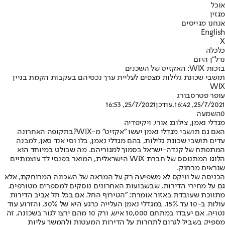
אוכל
מגזין
אנחנו מגייסים
English
X
כלכלה
נדל"ן היום
בזכות WIX: האקזיט של השכנים
תושבי שכונת גלילות מצפים לעליית ערך נכסיהם בעקבות הקמת בניין
WIX
עופר פטרסבורג
25/7/2021, 16:42
,עודכן
25/7/2021, 16:53
0
השמעה
מגדלי נאמן, צילום: אורי, ויקיפדיה
האם גם תושבי מגדלי נאמן יעשו "אקזיט" מ-WIX?
בתקופה האחרונה
עדים תושבי שכונת גלילות, בהם מגדלי נאמן, בלו וסי אנד סאן, למבנה
המתפתח של קנדה-ישראל בסמוך למגוריהם. מה שבולט במיוחד הוא
הלוגו המתנוסס של חברת WIX הישראלית, המואר בפנסי לד עוצמתיים
שנראים מרחוק.
הכניסה של וויקס לא משפיעה רק על המראה של השכונה המרוחקת, אלא
גם על מחירי הדירות, שבשבועות האחרונים נוסקים למספרים מטורפים.
מתווכת שעובדת באזור אומרת: "הטירוף החל. אם בכל תל אביב הדירות
עולות ב-10 עד 15%, במגדלי נאמן העלייה כרגע היא של 30%, והזרוע עוד
נטויה. אם יעבדו במתחם 10,000 איש, ורק 10 מהם ירצו לגור בשכונה, זה
מספיק בשביל לגרום לתחרות על הדירות המעטות ולהמשך עליות