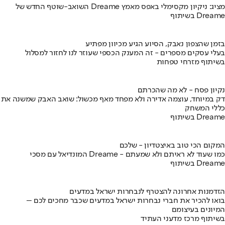
השואב-שוטף החדש של Dreame מציג: ניקיון מקסימלי באפס מאמץ
בשיתוף Dreame
בזמן שהצפון נאבק, הסיוע הגיע מכיוון מפתיע
בעלי עסקים מספרים - זה המענק הכספי שעוזר לנו לחזור למסלול
בשיתוף מזרחי טפחות
נקיון פסח - לא מה שהכרתם
דק במיוחד, עוצמה אדירה ולא מפחד מאף מכשול: שואב האבק שמשנה את
כללי המשחק
בשיתוף Dreame
המקום הכי טוב באיצטדיון - שלכם
המונדיאל עם מסכי Dreame - כמו שעוד לא ראיתם ולא שמעתם
בשיתוף Dreame
הזדמנות אחרונה להצטרף לנבחרות ישראל במדעים
בואו להכיר את חברי נבחרות ישראל במדעים שכבר מחכים לכם –
המיונים בעיצומם
בשיתוף מרכז מדעני העתיד