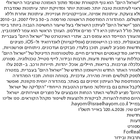
"ישראל היום" הוא גוף תקשורת שנוסד מתוך האמונה שהציבור הישראלי
ראוי לעיתונות טובה יותר, מאוזנת יותר ומדויקת יותר. עיתונות שמדברת
ולא צועקת. עיתונות אמינה, אובייקטיבית ועניינית. עיתונות אחרת וללא
תשלום. המהדורה המודפסת הראשונה פורסמה ב-30 ביולי 2007, וב-2010
הפך "ישראל היום" לעיתון הישראלי בעל שיעור החשיפה הגבוה ביותר בימי
חול. מו"ל העיתון היא ד"ר מרים אדלסון. העורך הראשי הוא עמר לחמנוביץ,
והעורך המייסד הוא עמוס רגב. אתרי האינטרנט של "ישראל היום" בעברית
ובאנגלית, כמו כן היישומונים (אפליקציות) לאנדרואיד ול-iOS, מציגים
חדשות מסביב לשעון, תוכן בלעדי, מבזקים ועדכונים, ניתוחים ופרשנויות,
וידיאו, פודקאסטים ושידורים חיים. פלטפורמות הדיגיטל של "ישראל היום"
כוללות ערוצי חדשות ודעות, תרבות ובידור, לייף סטייל, טכנולוגיה, ספורט,
כלכלה וצרכנות, בריאות, חיילים, אוכל, יהדות, תיירות ורכב. ב-2021 עלו
לאוויר האתר החדש והיישומון החדש של "ישראל היום" בעברית, במטרה
לספק לגולשים חוויה מהירה, עדכנית, בטוחה ונוחה. תכני המהדורה
המודפסת של העיתון זמינים גם באתר, במהדורה יומית מקוונת, ואפשר
לקבל אותם גם בניוזלטר. מועדון ההטבות הייחודי "הקליקה של ישראל
היום" מציע לגולשי האתר הנחות ומבצעים על מוצרים ושירותים. ישראל
היום פתוח להערות, לביקורת ולהצעות לשיפור מקהל הקוראים. פנו אלינו
במייל hayom@israelhayom.co.il.
יום שני, 20.4.2026
ג' באייר תשפ"ו
חדשות
דעות
ספורט
ForReal
תרבות ובידור