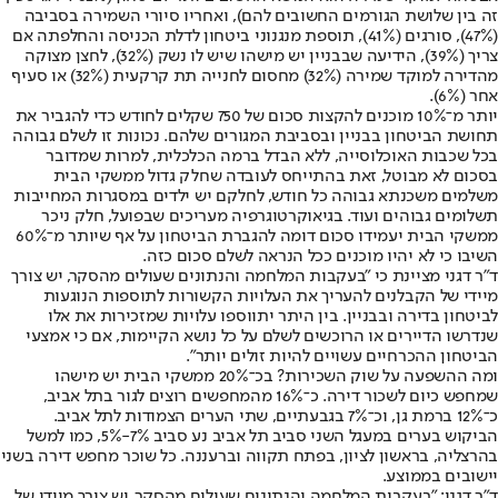
זה בין שלושת הגורמים החשובים להם), ואחריו סיורי השמירה בסביבה
(47%), סורגים (41%), תוספת מנגנוני ביטחון לדלת הכניסה והחלפתה אם
צריך (39%), הידיעה שבבניין יש מישהו שיש לו נשק (32%), לחצן מצוקה
מהדירה למוקד שמירה (32%) מחסום לחנייה תת קרקעית (32%) או סעיף
אחר (6%).
יותר מ־10% מוכנים להקצות סכום של 750 שקלים לחודש כדי להגביר את
תחושת הביטחון בבניין ובסביבת המגורים שלהם. נכונות זו לשלם גבוהה
בכל שכבות האוכלוסייה, ללא הבדל ברמה הכלכלית, למרות שמדובר
בסכום לא מבוטל, זאת בהתייחס לעובדה שחלק גדול ממשקי הבית
משלמים משכנתא גבוהה כל חודש, לחלקם יש ילדים במסגרות המחייבות
תשלומים גבוהים ועוד. בגיאוקרטוגרפיה מעריכים שבפועל, חלק ניכר
ממשקי הבית יעמידו סכום דומה להגברת הביטחון על אף שיותר מ־60%
השיבו כי לא יהיו מוכנים ככל הנראה לשלם סכום כזה.
ד"ר דגני מציינת כי "בעקבות המלחמה והנתונים שעולים מהסקר, יש צורך
מיידי של הקבלנים להעריך את העלויות הקשורות לתוספות הנוגעות
לביטחון בדירה ובבניין. בין היתר יתווספו עלויות שמזכירות את אלו
שנדרשו הדיירים או הרוכשים לשלם על כל נושא הקיימות, אם כי אמצעי
הביטחון ההכרחיים עשויים להיות זולים יותר".
ומה ההשפעה על שוק השכירות? בכ־20% ממשקי הבית יש מישהו
שמחפש כיום לשכור דירה. כ־16% מהמחפשים רוצים לגור בתל אביב,
כ־12% ברמת גן, וכ־7% בגבעתיים, שתי הערים הצמודות לתל אביב.
הביקוש בערים במעגל השני סביב תל אביב נע סביב 7%-5%, כמו למשל
בהרצליה, בראשון לציון, בפתח תקווה וברעננה. כל שוכר מחפש דירה בשני
יישובים בממוצע.
ד״ר דגני: "בעקבות המלחמה והנתונים שעולים מהסקר, יש צורך מיידי של