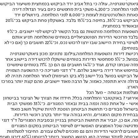
גיאוקרטוגרפיה, עולה כי בתל אביב ירד הביקוש בכמחצית משיעור הביקוש
לפני המלחמה: כ־4,200 משקי בית מחפשים כיום בעיר הגדולה דירה
כאחת האלטרנטיבות לעומת כ־8,000 לפני המלחמה. בירושלים ירד
הביקוש בכ־35%, בחיפה בכ־15% בלבד. באשקלון פחת הביקוש בכ־20%
ובאשדוד בכמחצית.
השפעות המלחמה מורגשות גם בכל הקשור לביקוש לפי יישובים. כ־9%
בלבד מרוכשי הדירות הפוטנציאליים בטוחים שהמלחמה תניע אותם
לשינוי בחירת היישוב שבו ירצו לרכוש נכס, וכ־22% חושבים כך (אם כי לא
בטוחים).
רכישת דירות והשפעות המלחמה,צילום: נתונים: מכון גיאוקרטוגרפיה
בפועל, כ־5% ממחפשי הדירות בטוחים שישקלו לרכוש דירה ביישוב אחר
מזה שבחנו קודם, ועוד כ־14% חושבים גם הם כך. 77% בטוחים שימשיכו
בחיפוש אחר דירה ביישוב שלהם. ד"ר דגני מעריכה כי ההשפעה הצפויה
על הביקוש בפועל בכל יישוב (לא בקו העימות) לאחר המלחמה תהיה לא
גדולה והיא תתפזר, כאמור, על הרבה מאוד יישובים, מהם קצת יותר במרכז
הארץ.
מצלמות אבטחה - מעל הכל
אירועי 7 באוקטובר והמלחמה בכלל, חידדו את הצורך של הציבור בביטחון
אישי - על אחת כמה וכמה בבית ובאזור המגורים. כ־33% ממשקי הבית
בישראל סבורים כי תחושת הביטחון הופכת להיות שיקול חשוב מאוד
בבחירת מקום המגורים, והיא גבוהה עוד יותר בקרב רוכשי הדירות.
מה, אם כן, יגביר את תחושת הביטחון בבניין ובסביבת המגורים? ד"ר דגני
מדגישה שכל האמצעים האפשריים לשיפור הביטחון במקום המגורים
חשובים לרוכשי הדירות והם גם מוכנים לשלם עבורם. החיבור למצלמות
אבטחה למוקד שמירה הוא הנושא החשוב ביותר לביטחון (62% דירגו סעיף