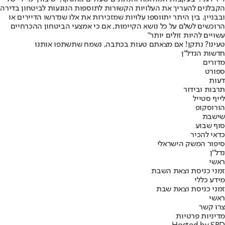
הקבלנים להעריך את העלויות הקשורות לתוספות הנוגעות לביטחון בדירה
ובבניין. בין היתר יתווספו עלויות שמזכירות את אלו שנדרשו הדיירים או
הרוכשים לשלם על כל נושא הקיימות, אם כי אמצעי הביטחון ההכרחיים
עשויים להיות זולים יותר"
טעינו? נתקן! אם מצאתם טעות בכתבה, נשמח שתשתפו אותנו
חדשות הנדל"ן
מדורים
ספורט
דעות
תרבות ובידור
לייף סטייל
הורוסקופ
שישבת
סוף שבוע
כדאי להכיר
סיפור המשק הישראלי
נדל"ן
ראשי
זמני כניסת וצאת השבת
מידע כללי
זמני כניסת וצאת שבת
ראשי
צרו קשר
מדיניות פרטיות