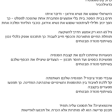
Hosted by SPD
כדאי
להכיר
הישראלי שפגש את נשיא איראן - ודיבר איתו
חרם בבית הספר, בית בלי אמצעים ומחברת אחת שהפכה למפלט - כך
הפך יניב חלילי לעיתונאי שפגש את נשיא איראן, כוכבי הוליווד ומלכה אחת
גיל 65 הוא רק אמצע הדרך להשקעה
תוחלת החיים מתארכת והכסף חייב לעבוד: כך תתכננו אופק כלכלי נכון
בשיתוף מנורה מבטחים
הטעויות שיחתכו לכם את קצבת הפנסיה
ממשיכת כספים ועד חוסר תכנון – הצעדים שיצילו את הכסף שלכם
בשיתוף מנורה מבטחים
עובדי מגזר ציבורי? הפנסיה שלכם השתנתה
קל ללכת לאיבוד בין התוספות והשינויים שהנהיגה המדינה. כך תמנעו
מפערים בקצבה
בשיתוף מנורה מבטחים
אינטואיציה? אל תסמכו עליה תמיד
תכנון פרישה הוא לא מותרות אלא הכרח. אל תכנעו לאדישות