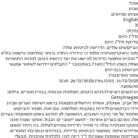
אוכל
מגזין
אנחנו מגייסים
English
X
כלכלה
נדל"ן היום
בדיקת נדל"ן היום
הביקושים עולים, הדרישה לביטחון עולה
סקר גיאוקרטוגרפיה מלמד כי הירידה החדה ביותר במלחמה נרשמה בת"א
* מרבית מחפשי הדירות לא ישנו את יעד רכישת הנכס, למרות התמורות
שחלו בשוק הנדל"ן מאז 7 באוקטובר * הקבלנים יידרשו לשיפור אמצעי
הביטחון בבניינים
עופר פטרסבורג
14/12/2023, 12:00
,עודכן
26/12/2023, 12:49
0
השמעה
הרוכשים רוצים להרגיש ביטחון. מצלמות אבטחה בבניין מגורים. צילום:
GettyImages
תל אביב, אשקלון, אשדוד וירושלים נמצאות בראש רשימת הערים שבהן
ירדו הביקושים לדירות בעקבות המלחמה. עם זאת, מאחר והביקוש
מתפזר על פני הרבה יישובים, ההשפעה לא תורגש באופן משמעותי בערים
אלו, כמו גם בערים אחרות - למעט יישובי קו הגבול. מסקר שערך מכון
גיאוקרטוגרפיה עולה כי מחירי הדירות צפויים לעלות, בין היתר משום
שיידרש שיפור באמצעי הביטחון בדירות, בבניינים ובסביבת המגורים.
מבדיקות שוטפות שעורכת ד"ר רינה דגני, כלכלנית אורבנית, מבעלי