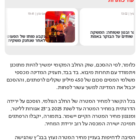
אבי כהן
|
19:41
ה
ת
נקבע מותו של הפעוט מבני ברק
לאחר שנחנק משקית
כלומר, לפי ההסכם, שוק החלב המקומי ימשיך להיות מתוכנן 
ויתמודד עם תחרות מיבוא. בד בבד, תעניק המדינה מכספי 
משלמי המסים סכום של 450 מיליון שקלים לרפתנים, וההסכם 
יכבול את המדינה למשך עשור לפחות.
בכל הקשור למחיר המטרה של החלב הגולמי, הוסכם על ירידה 
הדרגתית במחיר המטרה עד לשנת 2025 ב־23 אגורות לליטר, 
ומנגנון מחיר המטרה הקיים יישמר. בתמורה, יקבלו הרפתנים 
תמיכה ישירה המכסה על רוב ירידת המחיר.
הסיבה לדחיפות בעניין מחיר המטרה נעוץ בבג"ץ שהגישה 