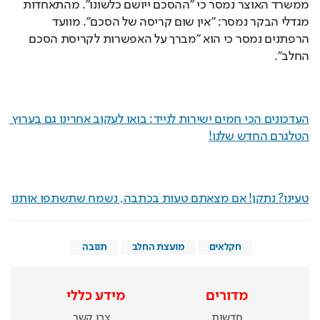
ממשרד האוצר נמסר כי "ההסכם ייושם כלשונו". מהתאחדות 
מגדלי הבקר נמסר: "אין שום קריסה של הסכם". מוועד 
הרפתנים נמסר כי הוא "מברך על האפשרות לקריסת הסכם 
החלב".
העדכונים הכי חמים ישירות לנייד: בואו לעקוב אחרינו גם בערוץ 
הטלגרם החדש שלנו
!
טעינו? נתקן! אם מצאתם טעות בכתבה, נשמח שתשתפו אותנו
חקלאים
מועצת החלב
תנובה
מדורים
מידע כללי
חדשות
צרו קשר