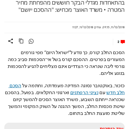
בהתאחדות מגדלי הבקר חוששים מהפחתת מחיר
המטרה • משרד האוצר מכחיש: "ההסכם ייושם"
11/12/2018, 09:15
,
עודכן
11/12/2018, 11:27
2
הסכם החלב קורס, כך נודע ל"ישראל היום" מפי גורמים 
המעורים בפרטים. ההסכם קורס בשל אי־הסכמות סביב כמה 
גורמי ליבה שנראה כי הצדדים אינם מצליחים להגיע להסכמות 
בנוגע אליהם.
כזכור, באוקטובר נסוגה המדינה מעמדתה, וחתמה על 
הסכם 
חלב חדש
 עם 
נציגי הרפתנים
 וארגוני החקלאים. בפועל, בהסכם 
שכנראה ייחתם השבוע, משרד האוצר הסכים להמשך קיום 
שיטת מכסות החלב, המשך ההגנה על השוק המקומי והמשך 
שליטת מועצת החלב בתחום.
עוד כותרות