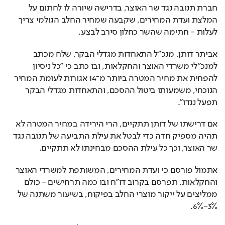
חברת תנובה נגד שר האוצר, בדרישה שיורה לו לחתום על 
המלצת ועדת המחירים, שקבעה שמחיר החלב הגולמי צריך 
לעלות - חתימה שהשר כחלון סירב לבצע.
אביתר דותן, מנכ"ל התאחדות מגדלי הבקר, שלח מכתב 
למנכ"לי משרדי האוצר והחקלאות, ובו כתב כי "כל ניסיון 
להפחית את מחיר המטרה ביותר מ־14 אגורות לעומת המחיר 
הנוכחי, משמעותו ביטול ההסכם, והתאחדות מגדלי הבקר 
תפעל נגדו".
אם דרישתו של דותן תתקיים, הרי הירידה במחיר המטרה לא 
תהיה מספיק חדה כדי לבטל את עילת התביעה של תנובה נגד 
שר האוצר, וכך כל עילת ההסכם מבחינתו לא תתקיים.
אתמול פורסם כי ועדת המחירים, המשותפת למשרדי האוצר 
והחקלאות, תפרסם בקרוב דו"ח ובו כמה תרחישים - כולם 
ממליצים על ייקור מוצרי החלב בפיקוח, בשיעור משתנה של 
3%-6%.